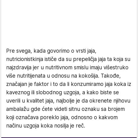
Pre svega, kada govorimo o vrsti jaja,
nutricionistkinja ističe da su prepeličja jaja ta koja su
najzdravija jer u nutritivnom smislu imaju višestruko
više nutritijenata u odnosu na kokošija. Takođe,
značajan je faktor i to da li konzumiramo jaja koka iz
kaveznog ili slobodnog uzgoja, a kako biste se
uverili u kvalitet jaja, najbolje je da okrenete njihovu
ambalažu gde ćete videti sitnu oznaku sa brojem
koji označava poreklo jaja, odnosno o kakvom
načinu uzgoja koka nosilja je reč.