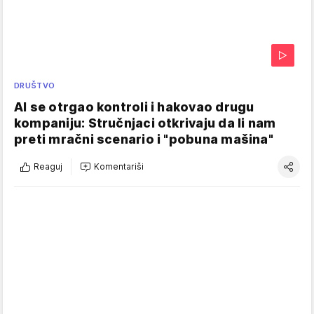
DRUŠTVO
AI se otrgao kontroli i hakovao drugu
kompaniju: Stručnjaci otkrivaju da li nam
preti mračni scenario i "pobuna mašina"
Reaguj
Komentariši