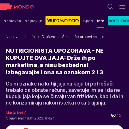
Naslovna
Najnovije
Sport
Info
Naslovna
Info
Društvo
Šta znače brojevi na jajima
NUTRICIONISTA UPOZORAVA - NE
KUPUJTE OVA JAJA: Drže ih po
marketima, a nisu bezbedna!
Izbegavajte i ona sa oznakom 2 i 3
Osim oznake na kutiji jaja na koju bi potrošači
trebalo da obrate računa, savetuje im se i da ne
kupuju jaja koja se čuvaju van frižidera, kao i da ih
ne konzumiraju nakon isteka roka trajanja.
Marija Ivetić
12
Objavljeno 18.01.2023. 8:42h