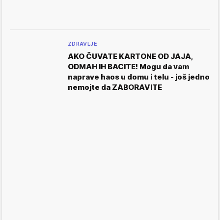
ZDRAVLJE
AKO ČUVATE KARTONE OD JAJA,
ODMAH IH BACITE! Mogu da vam
naprave haos u domu i telu - još jedno
nemojte da ZABORAVITE