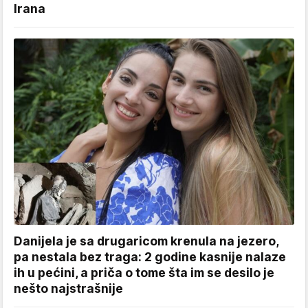
Irana
Danijela je sa drugaricom krenula na jezero,
pa nestala bez traga: 2 godine kasnije nalaze
ih u pećini, a priča o tome šta im se desilo je
nešto najstrašnije