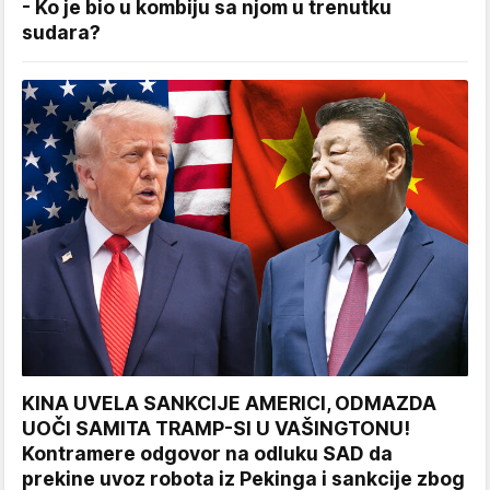
- Ko je bio u kombiju sa njom u trenutku
sudara?
KINA UVELA SANKCIJE AMERICI, ODMAZDA
UOČI SAMITA TRAMP-SI U VAŠINGTONU!
Kontramere odgovor na odluku SAD da
prekine uvoz robota iz Pekinga i sankcije zbog