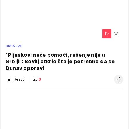
DRUŠTVO
"Pljuskovi neće pomoći, rešenje nije u
Srbiji": Sovilj otkrio šta je potrebno da se
Dunav oporavi
Reaguj
3