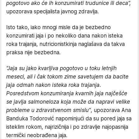
pogotovo ako će ih konzumirati trudunice ili deca”,
upozorava specijalista javnog zdravlja.
Isto tako, iako mnogi misle da je bezbedno
konzumirati jaja i po nekoliko dana nakon isteka
roka trajanja, nutricionistkinja naglašava da takva
praksa nije bezbedna.
“Jaja su jako kvarljiva pogotovo u toku letnjih
meseci, ali i čak tokom zime savetujem da bacite
jaja odmah nakon isteka roka trajanja.
Posredstvom konzumiranja kvarnih jaja najčešće
se javlja salmoneloza koja može da napravi velike
probleme u zdravstvenom smislu”
, upozorava Ana
Banduka Todorović napominjući da su pored jaja sa
isteklim rokom, najrizičnija i po zdravlje najopasnija
termički neobrađena jaja.