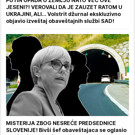
PUTIN UPADA U ZEMLJU NATO VEĆ OVE
JESENI?! VEROVALI DA JE ZAUZET RATOM U
UKRAJINI, ALI... Volstrit džurnal ekskluzivno
objavio izveštaj obaveštajnih službi SAD!
MISTERIJA ZBOG NESREĆE PREDSEDNICE
SLOVENIJE! Bivši šef obaveštajaca se oglasio