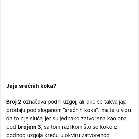
Jaja srećnih koka?
Broj 2
označava podni uzgoj, ali iako se takva jaja
prodaju pod sloganom “srećnih koka”, imajte u vidu
da to nije slučaj jer su jednako zatvorena kao ona
pod
brojem 3
, sa tom razlikom što se koke iz
podnog uzgoja kreću u okviru zatvorenog