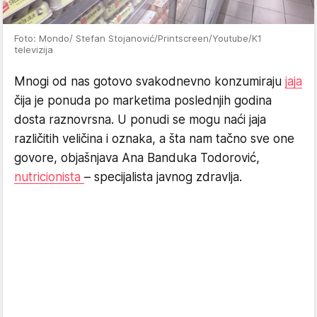
Foto: Mondo/ Stefan Stojanović/Printscreen/Youtube/K1
televizija
Mnogi od nas gotovo svakodnevno konzumiraju
jaja
čija je ponuda po marketima poslednjih godina
dosta raznovrsna. U ponudi se mogu naći jaja
različitih veličina i oznaka, a šta nam tačno sve one
govore, objašnjava Ana Banduka Todorović,
nutricionista
– specijalista javnog zdravlja.