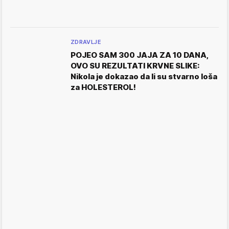
ZDRAVLJE
POJEO SAM 300 JAJA ZA 10 DANA,
OVO SU REZULTATI KRVNE SLIKE:
Nikola je dokazao da li su stvarno loša
za HOLESTEROL!