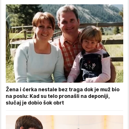
Žena i ćerka nestale bez traga dok je muž bio
na poslu: Kad su telo pronašli na deponiji,
slučaj je dobio šok obrt