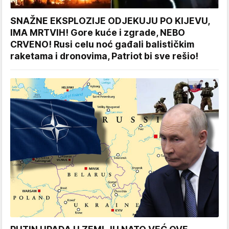
SNAŽNE EKSPLOZIJE ODJEKUJU PO KIJEVU,
IMA MRTVIH! Gore kuće i zgrade, NEBO
CRVENO! Rusi celu noć gađali balističkim
raketama i dronovima, Patriot bi sve rešio!