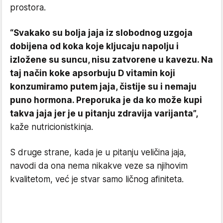
prostora.
“Svakako su bolja jaja iz slobodnog uzgoja
dobijena od koka koje kljucaju napolju i
izložene su suncu, nisu zatvorene u kavezu. Na
taj način koke apsorbuju D vitamin koji
konzumiramo putem jaja, čistije su i nemaju
puno hormona. Preporuka je da ko može kupi
takva jaja jer je u pitanju zdravija varijanta”,
kaže nutricionistkinja.
S druge strane, kada je u pitanju veličina jaja,
navodi da ona nema nikakve veze sa njihovim
kvalitetom, već je stvar samo ličnog afiniteta.