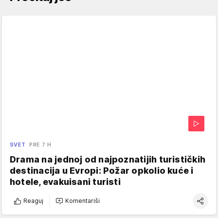
SVET
PRE 7 H
Drama na jednoj od najpoznatijih turističkih
destinacija u Evropi: Požar opkolio kuće i
hotele, evakuisani turisti
Reaguj
Komentariši