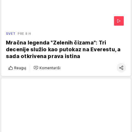
SVET
PRE 8 H
Mračna legenda "Zelenih čizama": Tri
decenije služio kao putokaz na Everestu, a
sada otkrivena prava istina
Reaguj
Komentariši