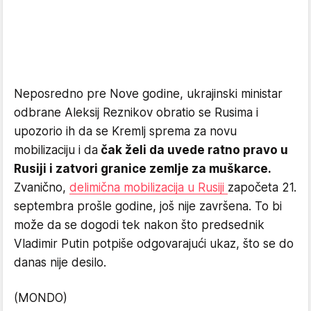
Neposredno pre Nove godine, ukrajinski ministar
odbrane Aleksij Reznikov obratio se Rusima i
upozorio ih da se Kremlj sprema za novu
mobilizaciju i da
čak želi da uvede ratno pravo u
Rusiji i zatvori granice zemlje za muškarce.
Zvanično,
delimična mobilizacija u Rusiji
započeta 21.
septembra prošle godine, još nije završena. To bi
može da se dogodi tek nakon što predsednik
Vladimir Putin potpiše odgovarajući ukaz, što se do
danas nije desilo.
(MONDO)