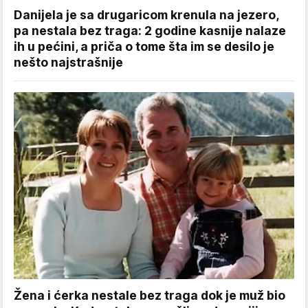
Danijela je sa drugaricom krenula na jezero,
pa nestala bez traga: 2 godine kasnije nalaze
ih u pećini, a priča o tome šta im se desilo je
nešto najstrašnije
Žena i ćerka nestale bez traga dok je muž bio