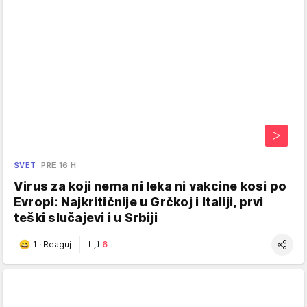
SVET
PRE 16 H
Virus za koji nema ni leka ni vakcine kosi po
Evropi: Najkritičnije u Grčkoj i Italiji, prvi
teški slučajevi i u Srbiji
1
·
Reaguj
6