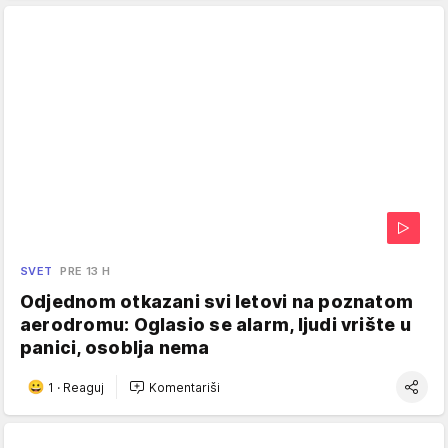
SVET
PRE 13 H
Odjednom otkazani svi letovi na poznatom
aerodromu: Oglasio se alarm, ljudi vrište u
panici, osoblja nema
1
·
Reaguj
Komentariši