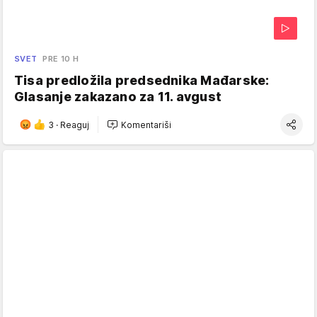
SVET
PRE 10 H
Tisa predložila predsednika Mađarske:
Glasanje zakazano za 11. avgust
3
·
Reaguj
Komentariši