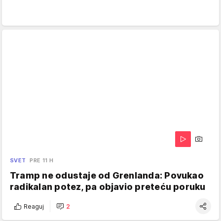
SVET
PRE 11 H
Tramp ne odustaje od Grenlanda: Povukao
radikalan potez, pa objavio preteću poruku
Reaguj
2