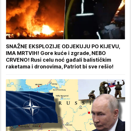
SNAŽNE EKSPLOZIJE ODJEKUJU PO KIJEVU,
IMA MRTVIH! Gore kuće i zgrade, NEBO
CRVENO! Rusi celu noć gađali balističkim
raketama i dronovima, Patriot bi sve rešio!