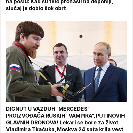
na poslu: Kad su telo pronašli na deponiji,
slučaj je dobio šok obrt
DIGNUT U VAZDUH "MERCEDES"
PROIZVOĐAČA RUSKIH "VAMPIRA", PUTINOVIH
GLAVNIH DRONOVA! Lekari se bore za život
Vladimira Tkačuka, Moskva 24 sata krila vest