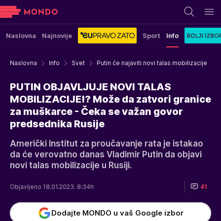
Naslovna
Najnovije
Sport
Info
Naslovna
Info
Svet
Putin će najaviti novi talas mobilizacije
PUTIN OBJAVLJUJE NOVI TALAS
MOBILIZACIJE!? Može da zatvori granice
za muškarce - Čeka se važan govor
predsednika Rusije
Američki Institut za proučavanje rata je istakao
da će verovatno danas Vladimir Putin da objavi
novi talas mobilizacije u Rusiji.
Objavljeno 18.01.2023. 8:34h
41
Dodajte MONDO u vaš Google izbor