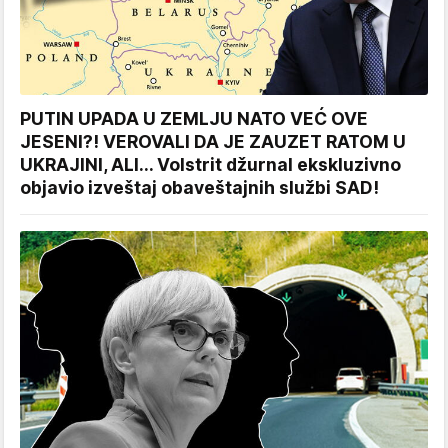
PUTIN UPADA U ZEMLJU NATO VEĆ OVE
JESENI?! VEROVALI DA JE ZAUZET RATOM U
UKRAJINI, ALI... Volstrit džurnal ekskluzivno
objavio izveštaj obaveštajnih službi SAD!