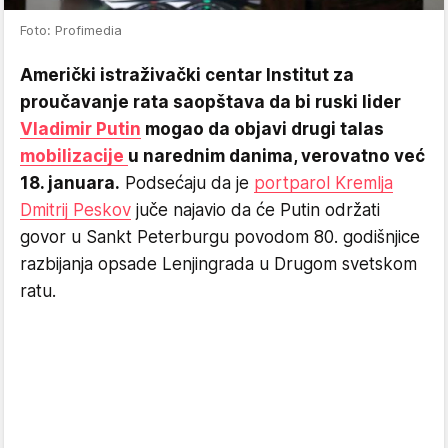
Foto: Profimedia
Američki istraživački centar Institut za
proučavanje rata saopštava da bi ruski lider
Vladimir Putin
mogao da objavi drugi talas
mobilizacije
u narednim danima, verovatno već
18. januara.
Podsećaju da je
portparol Kremlja
Dmitrij Peskov
juče najavio da će Putin održati
govor u Sankt Peterburgu povodom 80. godišnjice
razbijanja opsade Lenjingrada u Drugom svetskom
ratu.