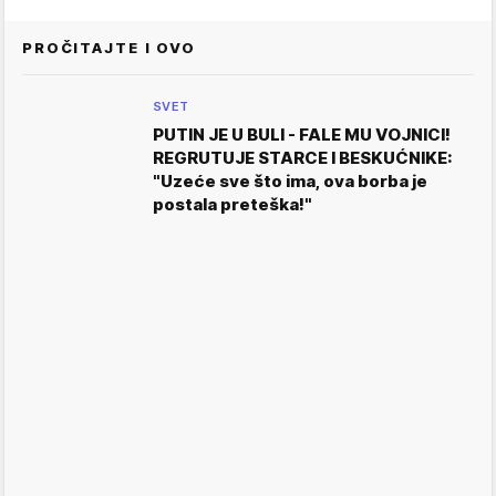
PROČITAJTE I OVO
SVET
PUTIN JE U BULI - FALE MU VOJNICI!
REGRUTUJE STARCE I BESKUĆNIKE:
"Uzeće sve što ima, ova borba je
postala preteška!"