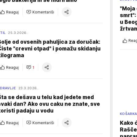
leglo bakterija ili se hidriramo
"Moja 
Reaguj
Komentariši
smrt":
u Beog
žrtva
TIL
25.3.2026.
Reag
Bolje od ovsenih pahuljica za doručak:
Čiste "crevni otpad" i pomažu skidanju
kilograma
Reaguj
1
DRAVLJE
23.3.2026.
Šta se dešava u telu kad jedete med
svaki dan? Ako ovu caku ne znate, sve
koristi padaju u vodu
KOŠARK
Kako ć
Reaguj
Komentariši
Raščer
naprav