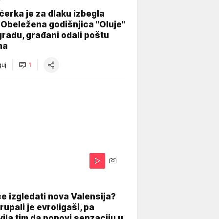
ćerka je za dlaku izbegla
 Obeležena godišnjica "Oluje"
radu, građani odali poštu
ma
uj
1
A
e izgledati nova Valensija?
upali je evroligaši, pa
ila tim da ponovi senzaciju u