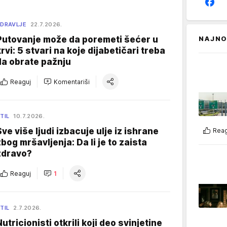
DRAVLJE
22.7.2026.
Putovanje može da poremeti šećer u
NAJNO
krvi: 5 stvari na koje dijabetičari treba
da obrate pažnju
Reaguj
Komentariši
TIL
10.7.2026.
Sve više ljudi izbacuje ulje iz ishrane
Reag
zbog mršavljenja: Da li je to zaista
zdravo?
Reaguj
1
TIL
2.7.2026.
utricionisti otkrili koji deo svinjetine