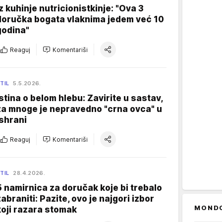
Iz kuhinje nutricionistkinje: "Ova 3
doručka bogata vlaknima jedem već 10
godina"
Reaguj
Komentariši
TIL
5.5.2026.
Istina o belom hlebu: Zavirite u sastav,
za mnoge je nepravedno "crna ovca" u
ishrani
Reaguj
Komentariši
TIL
28.4.2026.
5 namirnica za doručak koje bi trebalo
zabraniti: Pazite, ovo je najgori izbor
MOND
koji razara stomak