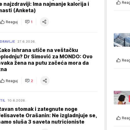
Reag
je najzdraviji: Ima najmanje kalorija i
masti (Anketa)
Reaguj
1
DRAVLJE
27.6.2026.
Kako ishrana utiče na veštačku
oplodnju? Dr Simović za MONDO: Ovo
Reag
svaka žena na putu začeća mora da
zna
Reaguj
2
TIL
10.6.2026.
Ravan stomak i zategnute noge
Jelisavete Orašanin: Ne izgladnjuje se,
Reag
samo sluša 3 saveta nutricioniste