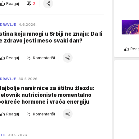
Reaguj
2
DRAVLJE
4.6.2026.
Istina koju mnogi u Srbiji ne znaju: Da li
je zdravo jesti meso svaki dan?
Reag
Reaguj
Komentariši
DRAVLJE
30.5.2026.
Najbolje namirnice za štitnu žlezdu:
Jelovnik nutricioniste momentalno
pokreće hormone i vraća energiju
Reaguj
Komentariši
TIL
30.5.2026.