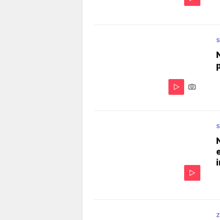
S
S
Z