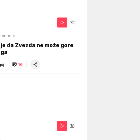
PRE 19 H
 je da Zvezda ne može gore
oga
uj
16
O