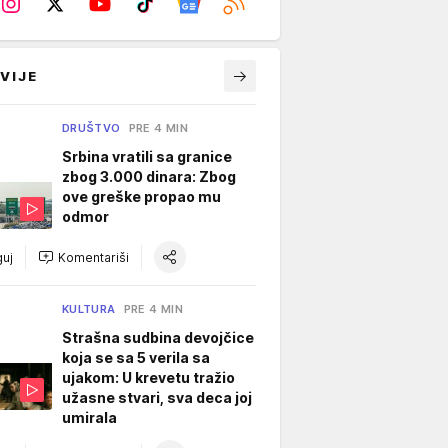
VIJE
DRUŠTVO
PRE 4 MIN
Srbina vratili sa granice
zbog 3.000 dinara: Zbog
ove greške propao mu
odmor
uj
Komentariši
KULTURA
PRE 4 MIN
Strašna sudbina devojčice
koja se sa 5 verila sa
ujakom: U krevetu tražio
užasne stvari, sva deca joj
umirala