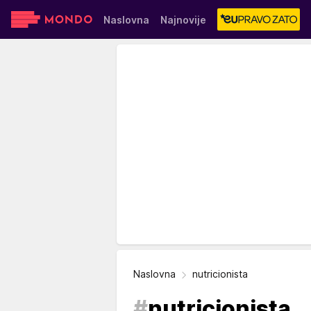
Naslovna
Najnovije
Sensa
Stvar ukusa
Yumama
Naslovna
nutricionista
#
nutricionista