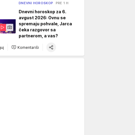
DNEVNI HOROSKOP
PRE 1 H
Dnevni horoskop za 6.
avgust 2026: Ovnu se
spremaju pohvale, Jarca
čeka razgovor sa
partnerom, a vas?
uj
Komentariši