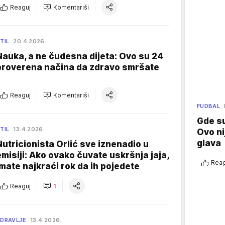
Reaguj
Komentariši
TIL
20.4.2026.
Nauka, a ne čudesna dijeta: Ovo su 24
proverena načina da zdravo smršate
Reaguj
Komentariši
FUDBAL
Gde su
TIL
13.4.2026.
Ovo ni
glava
Nutricionista Orlić sve iznenadio u
emisiji: Ako ovako čuvate uskršnja jaja,
Reag
imate najkraći rok da ih pojedete
Reaguj
1
DRAVLJE
13.4.2026.