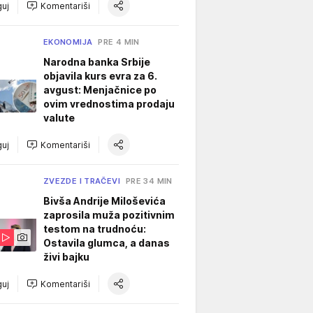
uj
Komentariši
EKONOMIJA
PRE 4 MIN
Narodna banka Srbije
objavila kurs evra za 6.
avgust: Menjačnice po
ovim vrednostima prodaju
valute
uj
Komentariši
ZVEZDE I TRAČEVI
PRE 34 MIN
Bivša Andrije Miloševića
zaprosila muža pozitivnim
testom na trudnoću:
Ostavila glumca, a danas
živi bajku
uj
Komentariši