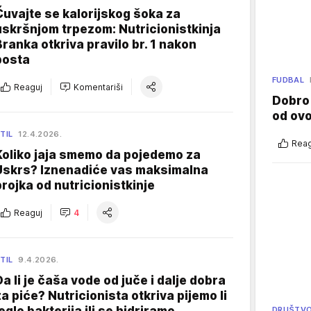
Čuvajte se kalorijskog šoka za
uskršnjom trpezom: Nutricionistkinja
Branka otkriva pravilo br. 1 nakon
posta
FUDBAL
Reaguj
Komentariši
Dobro
od ov
TIL
12.4.2026.
Reag
Koliko jaja smemo da pojedemo za
Uskrs? Iznenadiće vas maksimalna
brojka od nutricionistkinje
Reaguj
4
TIL
9.4.2026.
Da li je čaša vode od juče i dalje dobra
za piće? Nutricionista otkriva pijemo li
DRUŠTV