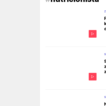
Z
S
S
N