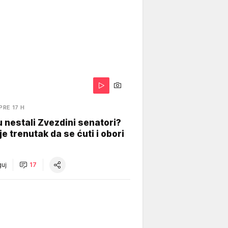
PRE 17 H
 nestali Zvezdini senatori?
je trenutak da se ćuti i obori
uj
17