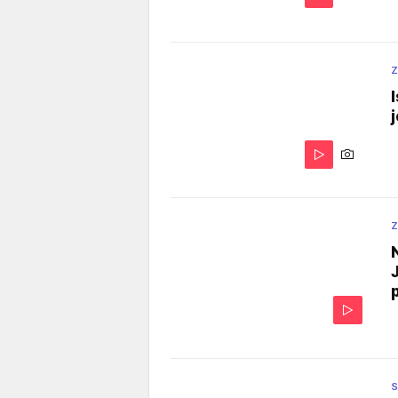
Z
Z
S