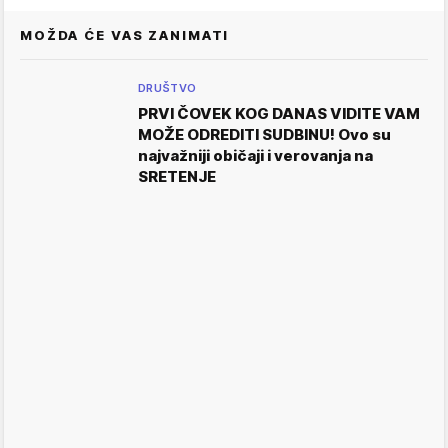
MOŽDA ĆE VAS ZANIMATI
DRUŠTVO
PRVI ČOVEK KOG DANAS VIDITE VAM
MOŽE ODREDITI SUDBINU! Ovo su
najvažniji običaji i verovanja na
SRETENJE