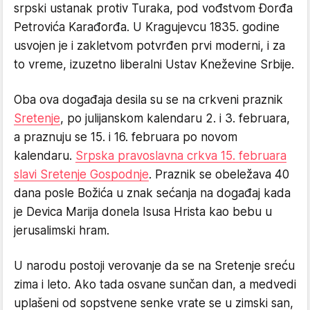
srpski ustanak protiv Turaka, pod vođstvom Đorđa
Petrovića Karađorđa. U Kragujevcu 1835. godine
usvojen je i zakletvom potvrđen prvi moderni, i za
to vreme, izuzetno liberalni Ustav Kneževine Srbije.
Oba ova događaja desila su se na crkveni praznik
Sretenje
, po julijanskom kalendaru 2. i 3. februara,
a praznuju se 15. i 16. februara po novom
kalendaru.
Srpska pravoslavna crkva 15. februara
slavi Sretenje Gospodnje
. Praznik se obeležava 40
dana posle Božića u znak sećanja na događaj kada
je Devica Marija donela Isusa Hrista kao bebu u
jerusalimski hram.
U narodu postoji verovanje da se na Sretenje sreću
zima i leto. Ako tada osvane sunčan dan, a medvedi
uplašeni od sopstvene senke vrate se u zimski san,