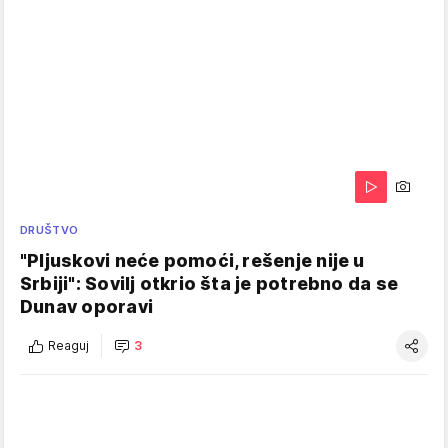
DRUŠTVO
"Pljuskovi neće pomoći, rešenje nije u
Srbiji": Sovilj otkrio šta je potrebno da se
Dunav oporavi
Reaguj
3