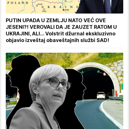
PUTIN UPADA U ZEMLJU NATO VEĆ OVE
JESENI?! VEROVALI DA JE ZAUZET RATOM U
UKRAJINI, ALI... Volstrit džurnal ekskluzivno
objavio izveštaj obaveštajnih službi SAD!