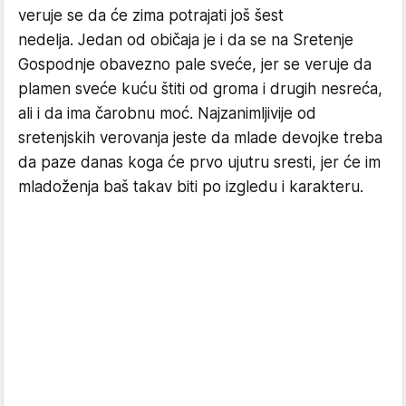
veruje se da će zima potrajati još šest
nedelja. Jedan od običaja je i da se na Sretenje
Gospodnje obavezno pale sveće, jer se veruje da
plamen sveće kuću štiti od groma i drugih nesreća,
ali i da ima čarobnu moć. Najzanimljivije od
sretenjskih verovanja jeste da mlade devojke treba
da paze danas koga će prvo ujutru sresti, jer će im
mladoženja baš takav biti po izgledu i karakteru.