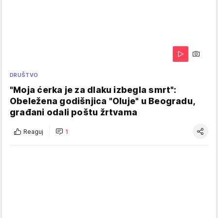
DRUŠTVO
"Moja ćerka je za dlaku izbegla smrt":
Obeležena godišnjica "Oluje" u Beogradu,
građani odali poštu žrtvama
Reaguj
1