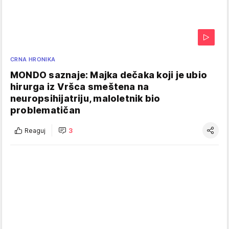
CRNA HRONIKA
MONDO saznaje: Majka dečaka koji je ubio
hirurga iz Vršca smeštena na
neuropsihijatriju, maloletnik bio
problematičan
Reaguj
3