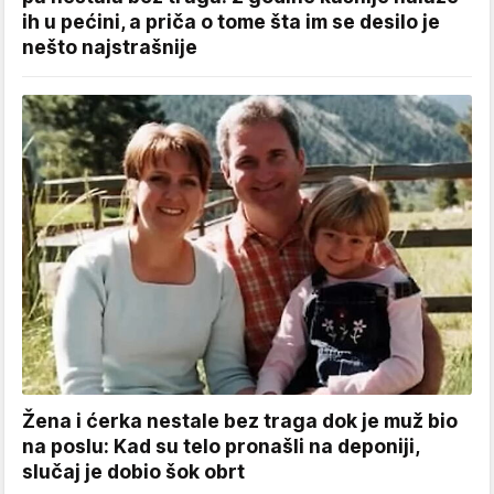
ih u pećini, a priča o tome šta im se desilo je
nešto najstrašnije
Žena i ćerka nestale bez traga dok je muž bio
na poslu: Kad su telo pronašli na deponiji,
slučaj je dobio šok obrt