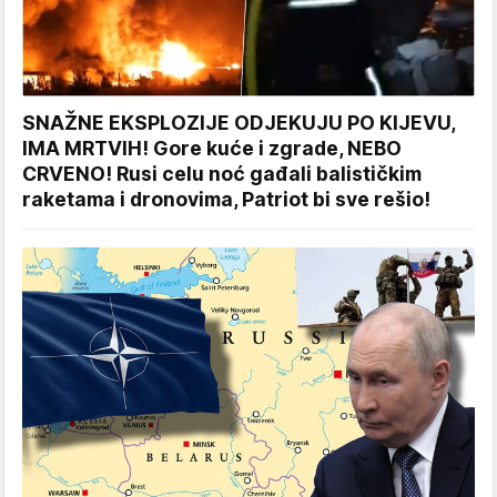
SNAŽNE EKSPLOZIJE ODJEKUJU PO KIJEVU,
IMA MRTVIH! Gore kuće i zgrade, NEBO
CRVENO! Rusi celu noć gađali balističkim
raketama i dronovima, Patriot bi sve rešio!