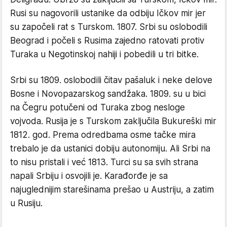
Rusi su nagovorili ustanike da odbiju Ičkov mir jer
su započeli rat s Turskom. 1807. Srbi su oslobodili
Beograd i počeli s Rusima zajedno ratovati protiv
Turaka u Negotinskoj nahiji i pobedili u tri bitke.
Srbi su 1809. oslobodili čitav pašaluk i neke delove
Bosne i Novopazarskog sandžaka. 1809. su u bici
na Čegru potučeni od Turaka zbog nesloge
vojvoda. Rusija je s Turskom zaključila Bukureški mir
1812. god. Prema odredbama osme tačke mira
trebalo je da ustanici dobiju autonomiju. Ali Srbi na
to nisu pristali i već 1813. Turci su sa svih strana
napali Srbiju i osvojili je. Karađorđe je sa
najuglednijim starešinama prešao u Austriju, a zatim
u Rusiju.