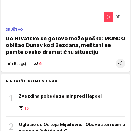
DRUŠTVO
Do Hrvatske se gotovo može peške: MONDO
obišao Dunav kod Bezdana, meštani ne
pamte ovako dramatičnu situaciju
Reaguj
6
NAJVIŠE KOMENTARA
1
Zvezdina pobeda za mir pred Hapoel
19
2
Oglasio se Ostoja Mijailović: "Obavešten sam o
njegovoj želji da ode"