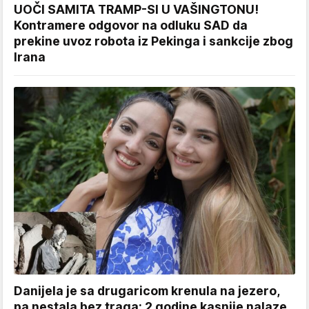
UOČI SAMITA TRAMP-SI U VAŠINGTONU!
Kontramere odgovor na odluku SAD da
prekine uvoz robota iz Pekinga i sankcije zbog
Irana
Danijela je sa drugaricom krenula na jezero,
pa nestala bez traga: 2 godine kasnije nalaze