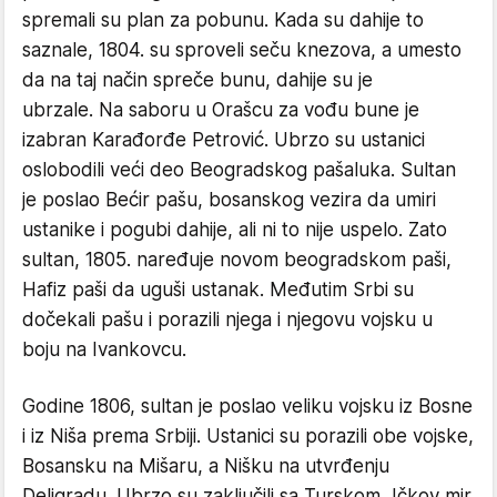
spremali su plan za pobunu. Kada su dahije to
saznale, 1804. su sproveli seču knezova, a umesto
da na taj način spreče bunu, dahije su je
ubrzale. Na saboru u Orašcu za vođu bune je
izabran Karađorđe Petrović. Ubrzo su ustanici
oslobodili veći deo Beogradskog pašaluka. Sultan
je poslao Bećir pašu, bosanskog vezira da umiri
ustanike i pogubi dahije, ali ni to nije uspelo. Zato
sultan, 1805. naređuje novom beogradskom paši,
Hafiz paši da uguši ustanak. Međutim Srbi su
dočekali pašu i porazili njega i njegovu vojsku u
boju na Ivankovcu.
Godine 1806, sultan je poslao veliku vojsku iz Bosne
i iz Niša prema Srbiji. Ustanici su porazili obe vojske,
Bosansku na Mišaru, a Nišku na utvrđenju
Deligradu. Ubrzo su zaključili sa Turskom, Ičkov mir.