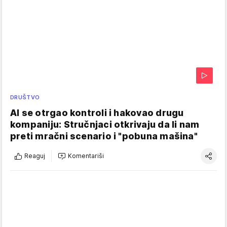
DRUŠTVO
AI se otrgao kontroli i hakovao drugu
kompaniju: Stručnjaci otkrivaju da li nam
preti mračni scenario i "pobuna mašina"
Reaguj
Komentariši