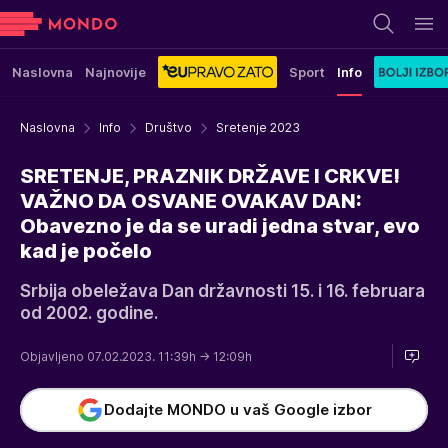
Naslovna
Najnovije
Sport
Info
Naslovna
Info
Društvo
Sretenje 2023
SRETENJE, PRAZNIK DRŽAVE I CRKVE!
VAŽNO DA OSVANE OVAKAV DAN:
Obavezno je da se uradi jedna stvar, evo
kad je počelo
Srbija obeležava Dan državnosti 15. i 16. februara
od 2002. godine.
Objavljeno 07.02.2023. 11:39h
→ 12:09h
Dodajte MONDO u vaš Google izbor