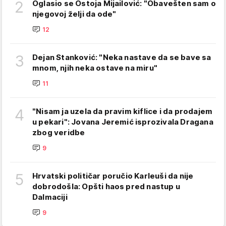
2
Oglasio se Ostoja Mijailović: "Obavešten sam o
njegovoj želji da ode"
12
3
Dejan Stanković: "Neka nastave da se bave sa
mnom, njih neka ostave na miru"
11
4
"Nisam ja uzela da pravim kiflice i da prodajem
u pekari": Jovana Jeremić isprozivala Dragana
zbog veridbe
9
5
Hrvatski političar poručio Karleuši da nije
dobrodošla: Opšti haos pred nastup u
Dalmaciji
9