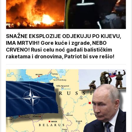
SNAŽNE EKSPLOZIJE ODJEKUJU PO KIJEVU,
IMA MRTVIH! Gore kuće i zgrade, NEBO
CRVENO! Rusi celu noć gađali balističkim
raketama i dronovima, Patriot bi sve rešio!