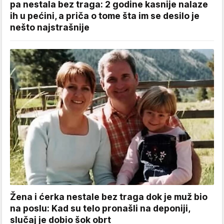
pa nestala bez traga: 2 godine kasnije nalaze
ih u pećini, a priča o tome šta im se desilo je
nešto najstrašnije
Žena i ćerka nestale bez traga dok je muž bio
na poslu: Kad su telo pronašli na deponiji,
slučaj je dobio šok obrt