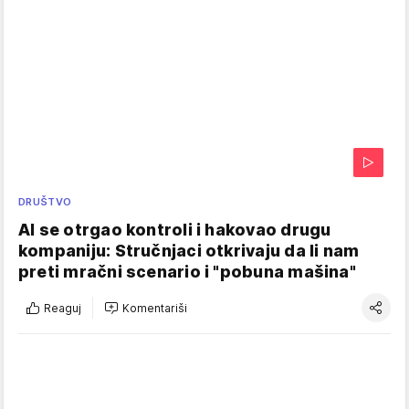
DRUŠTVO
AI se otrgao kontroli i hakovao drugu
kompaniju: Stručnjaci otkrivaju da li nam
preti mračni scenario i "pobuna mašina"
Reaguj
Komentariši