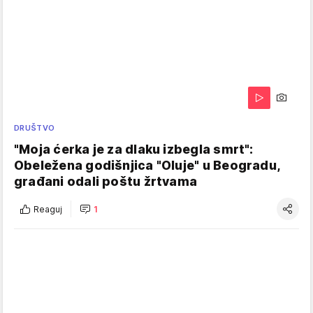
DRUŠTVO
"Moja ćerka je za dlaku izbegla smrt":
Obeležena godišnjica "Oluje" u Beogradu,
građani odali poštu žrtvama
Reaguj
1