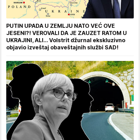
PUTIN UPADA U ZEMLJU NATO VEĆ OVE
JESENI?! VEROVALI DA JE ZAUZET RATOM U
UKRAJINI, ALI... Volstrit džurnal ekskluzivno
objavio izveštaj obaveštajnih službi SAD!