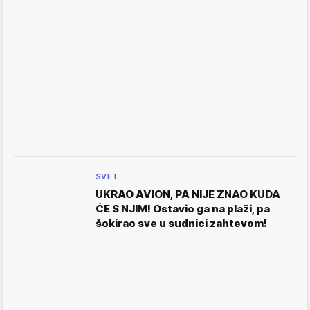
SVET
UKRAO AVION, PA NIJE ZNAO KUDA
ĆE S NJIM! Ostavio ga na plaži, pa
šokirao sve u sudnici zahtevom!