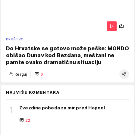
DRUŠTVO
Do Hrvatske se gotovo može peške: MONDO
obišao Dunav kod Bezdana, meštani ne
pamte ovako dramatičnu situaciju
Reaguj
6
NAJVIŠE KOMENTARA
1
Zvezdina pobeda za mir pred Hapoel
22