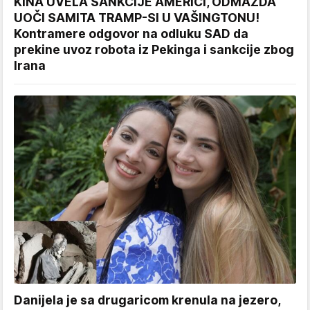
KINA UVELA SANKCIJE AMERICI, ODMAZDA
UOČI SAMITA TRAMP-SI U VAŠINGTONU!
Kontramere odgovor na odluku SAD da
prekine uvoz robota iz Pekinga i sankcije zbog
Irana
Danijela je sa drugaricom krenula na jezero,