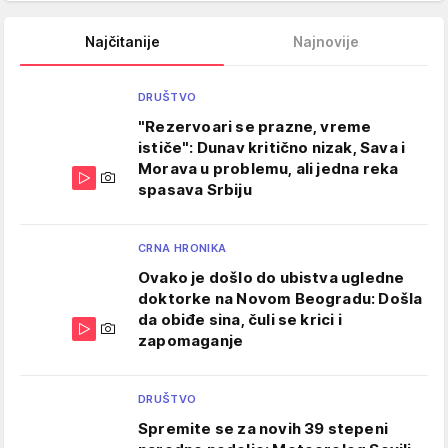
Najčitanije
Najnovije
DRUŠTVO
"Rezervoari se prazne, vreme
ističe": Dunav kritično nizak, Sava i
Morava u problemu, ali jedna reka
spasava Srbiju
CRNA HRONIKA
Ovako je došlo do ubistva ugledne
doktorke na Novom Beogradu: Došla
da obiđe sina, čuli se krici i
zapomaganje
DRUŠTVO
Spremite se za novih 39 stepeni