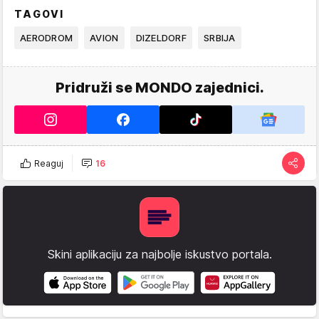
TAGOVI
AERODROM
AVION
DIZELDORF
SRBIJA
Pridruži se MONDO zajednici.
Reaguj
16
Skini aplikaciju za najbolje iskustvo portala.