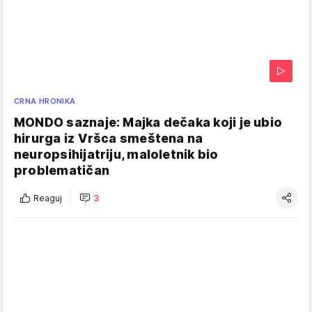
CRNA HRONIKA
MONDO saznaje: Majka dečaka koji je ubio
hirurga iz Vršca smeštena na
neuropsihijatriju, maloletnik bio
problematičan
Reaguj
3