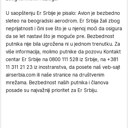
U saopštenju Er Srbije je pisalo: Avion je bezbedno
sleteo na beogradski aerodrom. Er Srbija žali zbog
neprijatnosti i čini sve što je u njenoj moći da osigura
da se let nastavi što je moguće pre. Bezbednost
putnika nije bila ugrožena ni u jednom trenutku. Za
više informacija, molimo putnike da pozovu Kontakt
centar Er Srbije na 0800 111 528 iz Srbije, na +381
11 311 21 23 iz inostranstva, da posete naš veb-sajt
airserbia.com ili naše stranice na društvenim
mrežama. Bezbednost naših putnika i članova
posade su najvažniji prioritet za Er Srbiju.