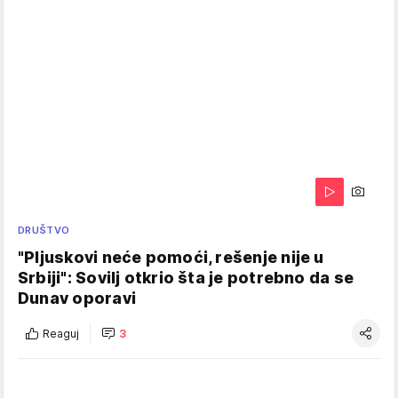
DRUŠTVO
"Pljuskovi neće pomoći, rešenje nije u
Srbiji": Sovilj otkrio šta je potrebno da se
Dunav oporavi
Reaguj
3