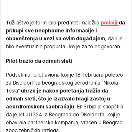
Tužilaštvo je formiralo predmet i naložilo
policiji
da
prikupi sve neophodne informacije i
obaveštenja u vezi sa ovim događajem,
da li je
bilo eventualnih propusta i ko je za to odgovoran.
Pilot tražio da odmah sleti
Podsetimo, pilot aviona koji je 18. februara poleteo
za Diseldorf sa beogradskog aerodroma "Nikola
Tesla"
ubrzo je nakon poletanja tražio da
odmah sleti, što je izazvalo blagi zastoj u
aeordromskom saobraćaju
. Er Srbija je saopštila
da je let JU324 iz Beograda do Diseldorfa, koji je
obavljala partnerska kompanija, vraćen u Beograd
zbog tehničkih razloga.