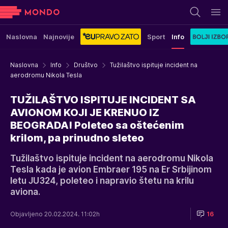
Naslovna
Najnovije
Sport
Info
Naslovna
Info
Društvo
Tužilaštvo ispituje incident na
aerodromu Nikola Tesla
TUŽILAŠTVO ISPITUJE INCIDENT SA
AVIONOM KOJI JE KRENUO IZ
BEOGRADA! Poleteo sa oštećenim
krilom, pa prinudno sleteo
Tužilaštvo ispituje incident na aerodromu Nikola
Tesla kada je avion Embraer 195 na Er Srbijinom
letu JU324, poleteo i napravio štetu na krilu
aviona.
Objavljeno 20.02.2024. 11:02h
16