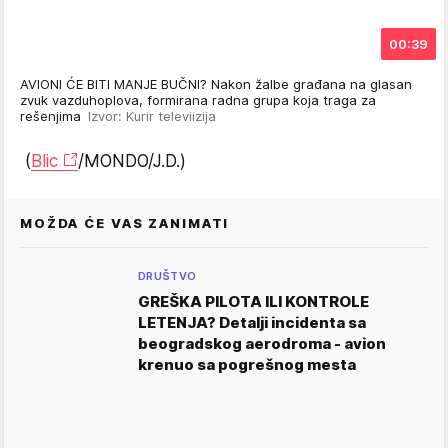
00:39
AVIONI ĆE BITI MANJE BUČNI? Nakon žalbe građana na glasan
zvuk vazduhoplova, formirana radna grupa koja traga za
rešenjima
Izvor: Kurir televiizija
(
Blic
/MONDO/J.D.)
MOŽDA ĆE VAS ZANIMATI
DRUŠTVO
GREŠKA PILOTA ILI KONTROLE
LETENJA? Detalji incidenta sa
beogradskog aerodroma - avion
krenuo sa pogrešnog mesta