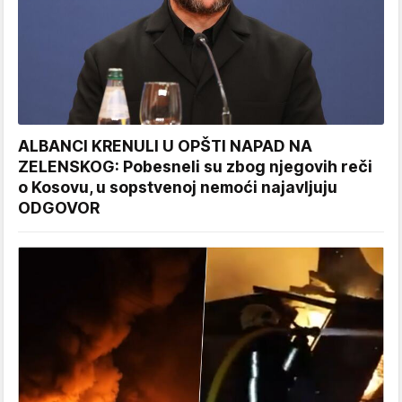
ALBANCI KRENULI U OPŠTI NAPAD NA
ZELENSKOG: Pobesneli su zbog njegovih reči
o Kosovu, u sopstvenoj nemoći najavljuju
ODGOVOR