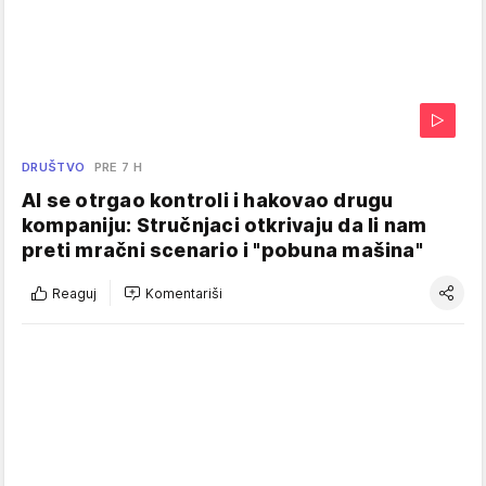
DRUŠTVO
PRE 7 H
AI se otrgao kontroli i hakovao drugu
kompaniju: Stručnjaci otkrivaju da li nam
preti mračni scenario i "pobuna mašina"
Reaguj
Komentariši