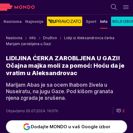
Naslovna
Najnovije
Sport
Info
Naslovna
Info
Društvo
Lidiji iz Aleksandrovca ćerka
Marijam zarobljena u Gazi
LIDIJINA ĆERKA ZAROBLJENA U GAZI!
Očajna majka moli za pomoć: Hoću da je
vratim u Aleksandrovac
Marijam Abas je sa ocem Ihabom živela u
Nuseiratu, na jugu Gaze. Pod kišom granata
njena zgrada je srušena.
Objavljeno 05.07.2024. 16:57h
2
Dodajte MONDO u vaš Google izbor