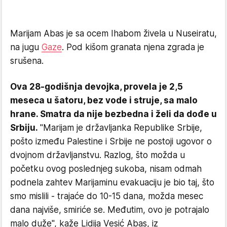
Marijam Abas je sa ocem Ihabom živela u Nuseiratu,
na jugu
Gaze
. Pod kišom granata njena zgrada je
srušena.
Ova 28-godišnja devojka, provela je 2,5
meseca u šatoru, bez vode i struje, sa malo
hrane. Smatra da nije bezbedna i želi da dođe u
Srbiju.
"Marijam je državljanka Republike Srbije,
pošto između Palestine i Srbije ne postoji ugovor o
dvojnom državljanstvu. Razlog, što možda u
početku ovog poslednjeg sukoba, nisam odmah
podnela zahtev Marijaminu evakuaciju je bio taj, što
smo mislili - trajaće do 10-15 dana, možda mesec
dana najviše, smiriće se. Međutim, ovo je potrajalo
malo duže", kaže Lidija Vesić Abas, iz