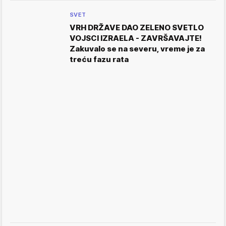
SVET
VRH DRŽAVE DAO ZELENO SVETLO
VOJSCI IZRAELA - ZAVRŠAVAJTE!
Zakuvalo se na severu, vreme je za
treću fazu rata