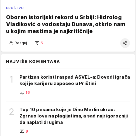
DRUŠTVO
Oboren istorijski rekord u Srbiji: Hidrolog
Vladiković o vodostaju Dunava, otkrio nam
u kojim mestima je najkritičnije
Reaguj
5
NAJVIŠE KOMENTARA
1
Partizan koristi raspad ASVEL-a: Dovodi igrača
koji je karijeru započeo u Prištini
16
2
Top 10 pesama koje je Dino Merlin ukrao:
Zgrnuo lovu na plagijatima, a sad najrigorozniji
da naplati drugima
9