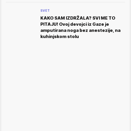
SVET
KAKO SAM IZDRŽALA? SVI ME TO
PITAJU! Ovoj devojci iz Gaze je
amputirana noga bez anestezije, na
kuhinjskom stolu