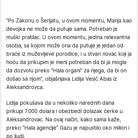
"Po Zakonu o Šerijatu, u ovom momentu, Marija kao
devojka ne može da putuje sama. Potreban je
muški pratilac. U ovom momentu, jedina relevantna
osoba, sa kojom može ona da putuje je jedan od
braće iz muževljeve porodice, i u stvari novac koji ja
hoću da prikupim je meni potreban da bi ja mogla
da dozvolu preko "Hala organi" za njega, da bi on
došao sa njom", objašnjava Lidija Vesić Abas iz
Aleksandrovca.
Lidija pokušava da u nekoliko narednih dana
prikupi 7.000 dolara i obezbedi dolazak ćerke u
Aleksandrovac. Na ovaj način, kako sama kaže,
preko "Hala agencije" Gazu je napustilo oko milion i
po ljudi.