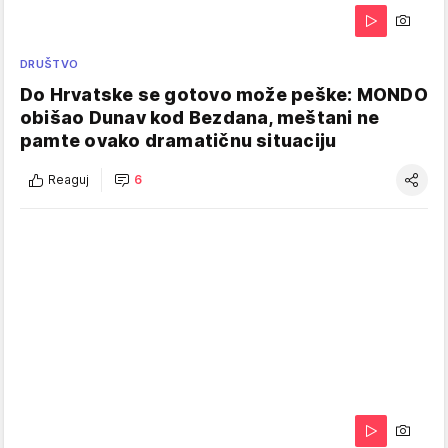
DRUŠTVO
Do Hrvatske se gotovo može peške: MONDO
obišao Dunav kod Bezdana, meštani ne
pamte ovako dramatičnu situaciju
Reaguj
6