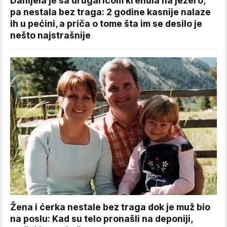
Danijela je sa drugaricom krenula na jezero,
pa nestala bez traga: 2 godine kasnije nalaze
ih u pećini, a priča o tome šta im se desilo je
nešto najstrašnije
Žena i ćerka nestale bez traga dok je muž bio
na poslu: Kad su telo pronašli na deponiji,