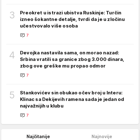
3
Preokret u istrazi ubistva Ruskinje: Turčin
izneo šokantne detalje, tvrdi da je u zločinu
učestvovalo više osoba
7
4
Devojka nastavila sama, on morao nazad:
Srbina vratili sa granice zbog 3.000 dinara,
zbog ove greške mu propao odmor
7
5
Stankovićev sin obukao očev broj u Interu:
Klinac sa Dekijevih ramena sada je jedan od
najvažnijih u klubu
7
Najčitanije
Najnovije