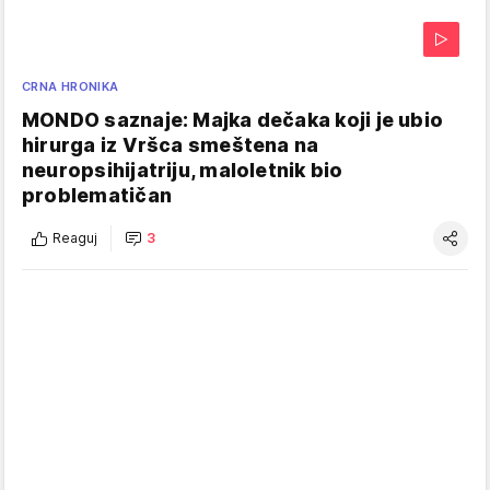
CRNA HRONIKA
MONDO saznaje: Majka dečaka koji je ubio
hirurga iz Vršca smeštena na
neuropsihijatriju, maloletnik bio
problematičan
Reaguj
3