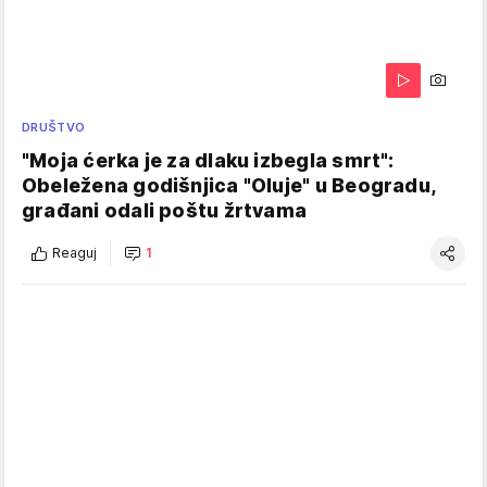
DRUŠTVO
"Moja ćerka je za dlaku izbegla smrt":
Obeležena godišnjica "Oluje" u Beogradu,
građani odali poštu žrtvama
Reaguj
1