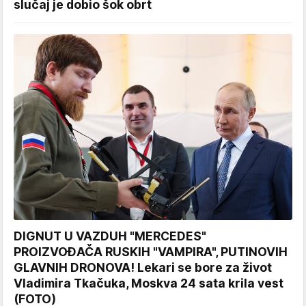
slučaj je dobio šok obrt
DIGNUT U VAZDUH "MERCEDES"
PROIZVOĐAČA RUSKIH "VAMPIRA", PUTINOVIH
GLAVNIH DRONOVA! Lekari se bore za život
Vladimira Tkačuka, Moskva 24 sata krila vest
(FOTO)