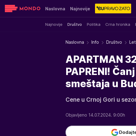
Naslovna
Najnovije
Najnovije
Društvo
Politika
Crna hronika
Sensa
Stvar ukusa
Yumama
Naslovna
Info
Društvo
Let
APARTMAN 320
PAPRENI! Čanj i
smeštaja u Bud
Cene u Crnoj Gori u sezon
Objavljeno 14.07.2024. 9:00h
Dodajt