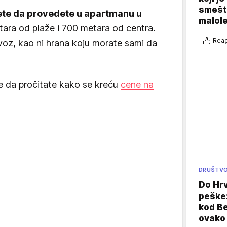
smešte
te da provedete u apartmanu u
malole
ara od plaže i 700 metara od centra.
Reag
voz, kao ni hrana koju morate sami da
 da pročitate kako se kreću
cene na
DRUŠTV
Do Hr
peške
kod B
ovako 