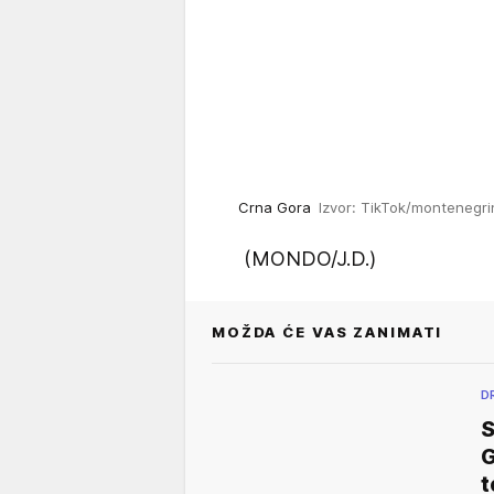
Crna Gora
Izvor: TikTok/montenegr
(MONDO/J.D.)
MOŽDA ĆE VAS ZANIMATI
D
S
G
t