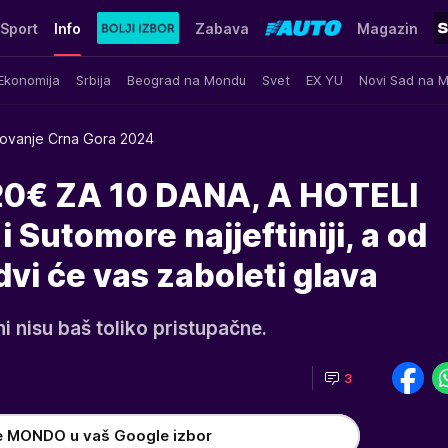
Sport
Info
Zabava
Magazin
Ekonomija
Srbija
Beograd na Mondu
Svet
EX YU
Novi Sad na 
ovanje Crna Gora 2024
€ ZA 10 DANA, A HOTELI
 Sutomore najjeftiniji, a od
vi će vas zaboleti glava
i nisu baš toliko pristupačne.
3
e MONDO u vaš Google izbor