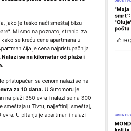
DRUŠTV
"Moja 
smrt":
"Oluje
a, jako je teško naći smeštaj blizu
poštu
 pare". Mi smo na poznatoj stranici za
i kako se kreću cene apartmana u
Reag
artman čija je cena najpristupačnija
 Nalazi se na kilometar od plaže i
a.
đe pristupačan sa cenom nalazi se na
 evra za 10 dana.
U Sutomoru je
 na plaži 350 evra i nalazi se na 300
 smeštaja u Tivtu, najjeftiniji smeštaj,
 evra. U pitanju je apartman i nalazi
CRNA HR
.
MONDO
koji j