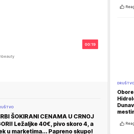
Reag
00:19
inbeauty
DRUŠTV
Oboren
Hidrol
Dunava
RUŠTVO
mestim
RBI ŠOKIRANI CENAMA U CRNOJ
ORI! Ležaljke 40€, pivo skoro 4, a
Reag
ek u marketima... Papreno skupo!