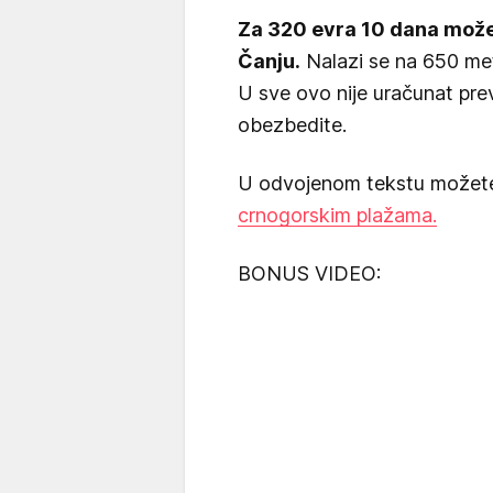
Za 320 evra 10 dana može
Čanju.
Nalazi se na 650 met
U sve ovo nije uračunat pre
obezbedite.
U odvojenom tekstu možete
crnogorskim plažama.
BONUS VIDEO: