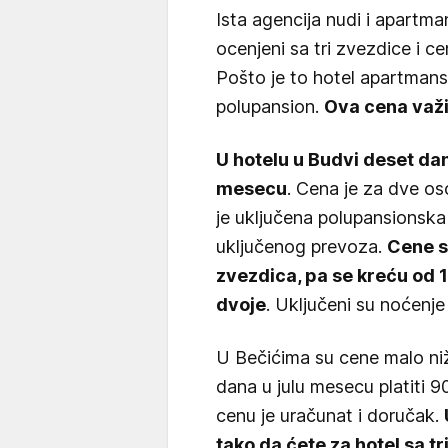
Ista agencija nudi i apartm
ocenjeni sa tri zvezdice i c
Pošto je to hotel apartmansk
polupansion.
Ova cena važi
U hotelu u Budvi deset da
mesecu
. Cena je za dve os
je uključena polupansionska
uključenog prevoza.
Cene su
zvezdica, pa se kreću od 
dvoje
. Uključeni su noćenj
U Bečićima su cene malo niž
dana u julu mesecu platiti 9
cenu je uračunat i doručak.
tako da ćete za hotel sa tr