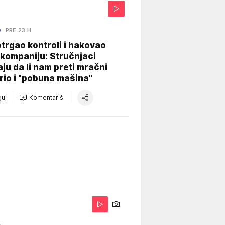
O
PRE 23 H
otrgao kontroli i hakovao
kompaniju: Stručnjaci
aju da li nam preti mračni
io i "pobuna mašina"
uj
Komentariši