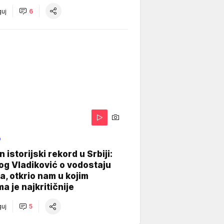
uj
6
O
 istorijski rekord u Srbiji:
og Vladiković o vodostaju
, otkrio nam u kojim
a je najkritičnije
uj
5