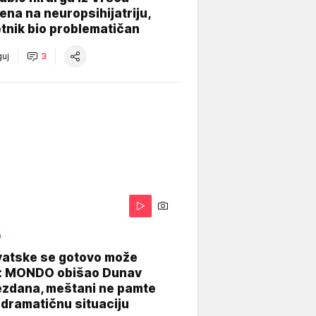
na na neuropsihijatriju,
tnik bio problematičan
uj
3
O
vatske se gotovo može
: MONDO obišao Dunav
ezdana, meštani ne pamte
dramatičnu situaciju