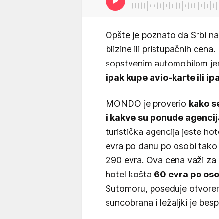
Opšte je poznato da Srbi na
blizine ili pristupačnih cen
sopstvenim automobilom jer 
ipak kupe avio-karte ili i
MONDO je proverio
kako s
i kakve su ponude agencij
turistička agencija jeste hot
evra po danu po osobi tako 
290 evra. Ova cena važi za
hotel košta
60 evra po oso
Sutomoru, poseduje otvoreni
suncobrana i ležaljki je bes