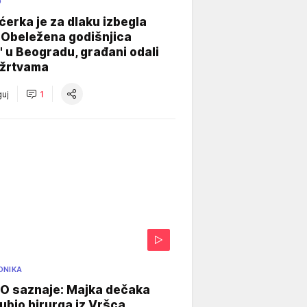
O
ćerka je za dlaku izbegla
 Obeležena godišnjica
" u Beogradu, građani odali
 žrtvama
uj
1
ONIKA
 saznaje: Majka dečaka
e ubio hirurga iz Vršca