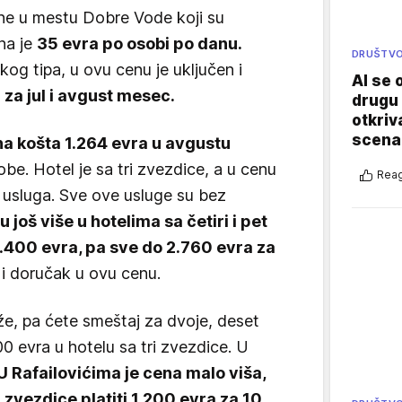
ane u mestu Dobre Vode koji su
ena je
35 evra po osobi po danu.
DRUŠTV
og tipa, u ovu cenu je uključen i
AI se 
 za jul i avgust mesec.
drugu 
otkriv
scenar
na košta 1.264 evra u avgustu
obe. Hotel je sa tri zvezdice, a u cenu
Reag
 usluga. Sve ove usluge su bez
 još više u hotelima sa četiri i pet
1.400 evra, pa sve do 2.760 evra za
e i doručak u ovu cenu.
e, pa ćete smeštaj za dvoje, deset
00 evra u hotelu sa tri zvezdice. U
U Rafailovićima je cena malo viša,
i zvezdice platiti 1.200 evra za 10