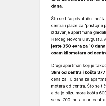
dana.
Što se tiče privatnih smeštaj
centra i plaže za "pristojne
izdavanje apartmana gledal
Herceg Novom u avgustu. Ap
jeste 350 evra za 10 dana.
osam kilometara od centr
Drugi apartman koji je tako
3km od centra i košta 377
cena za 10 dana za apartman
metara od centra. Što se tiče
a da je blizu mora košta 600
se na 700 metara od centra