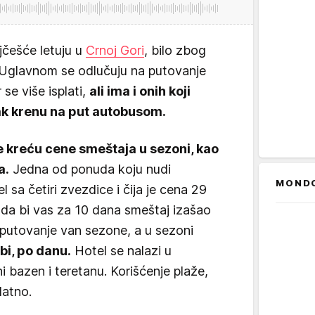
jčešće letuju u
Crnoj Gori
, bilo zbog
a. Uglavnom se odlučuju na putovanje
se više isplati,
ali ima i onih koji
pak krenu na put autobusom.
e kreću cene smeštaja u sezoni, kao
a.
Jedna od ponuda koju nudi
MOND
el sa četiri zvezdice i čija je cena 29
da bi vas za 10 dana smeštaj izašao
 putovanje van sezone, a u sezoni
bi, po danu.
Hotel se nalazi u
 bazen i teretanu. Korišćenje plaže,
platno.