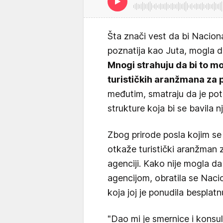
Šta znači vest da bi Nacional
poznatija kao Juta, mogla
Mnogi strahuju da bi to m
turističkih aranžmana za 
međutim, smatraju da je po
strukture koja bi se bavila 
Zbog prirode posla kojim se
otkaže turistički aranžman za
agenciji. Kako nije mogla d
agencijom, obratila se Nacion
koja joj je ponudila bespla
"Dao mi je smernice i konsu