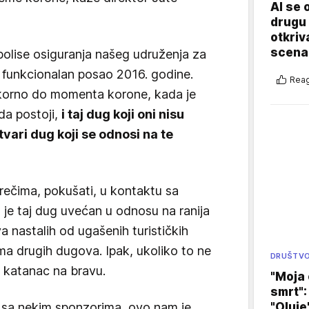
AI se 
drugu 
otkriv
scenar
olise osiguranja našeg udruženja za
n funkcionalan posao 2016. godine.
Reag
ekorno do momenta korone, kada je
da postoji,
i taj dug koji oni nisu
tvari dug koji se odnosi na te
rečima, pokušati, u kontaktu sa
je taj dug uvećan u odnosu na ranija
a nastalih od ugašenih turističkih
ma drugih dugova. Ipak, ukoliko to ne
DRUŠTV
i katanac na bravu.
"Moja 
smrt":
"Oluje
i sa nekim sponzorima, ovo nam je