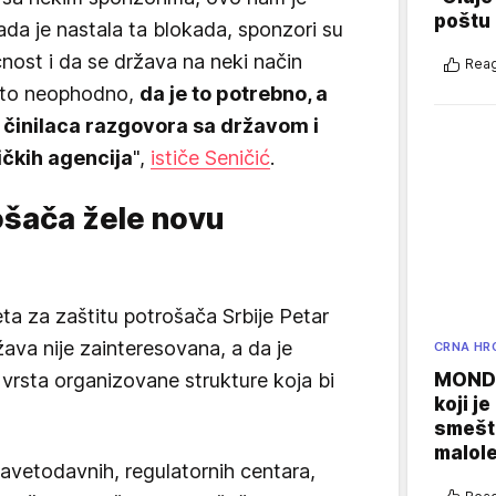
poštu
ada je nastala ta blokada, sponzori su
ćnost i da se država na neki način
Reag
e to neophodno,
da je to potrebno, a
 činilaca razgovora sa državom i
ičkih agencija
",
ističe Seničić
.
ošača žele novu
a za zaštitu potrošača Srbije Petar
ava nije zainteresovana, a da je
CRNA HR
vrsta organizovane strukture koja bi
MONDO
koji j
smešte
malole
savetodavnih, regulatornih centara,