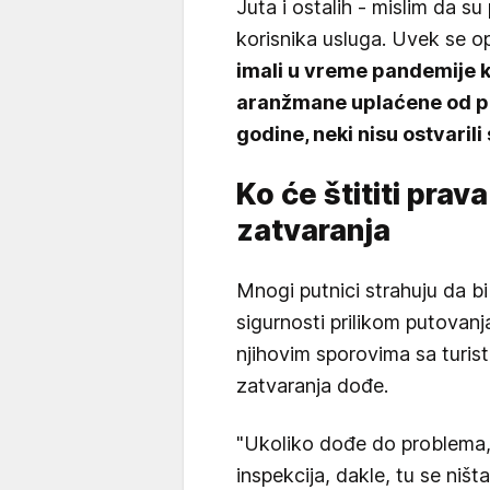
Juta i ostalih - mislim da su
korisnika usluga. Uvek se op
imali u vreme pandemije 
aranžmane uplaćene od po
godine, neki nisu ostvarili
Ko će štititi prav
zatvaranja
Mnogi putnici strahuju da bi
sigurnosti prilikom putovanja
njihovim sporovima sa turis
zatvaranja dođe.
"Ukoliko dođe do problema, 
inspekcija, dakle, tu se ništ