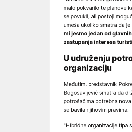
malo pokvarilo te planove k
se povukli, ali postoji mogu
umeša ukoliko smatra da j
mi jesmo jedan od glavnih
zastupanja interesa turist
U udruženju potr
organizaciju
Međutim, predstavnik Pokret
Bogosavljević smatra da drž
potrošačima potrebna nova 
se bavila njihovim pravima.
"Hibridne organizacije tipa 