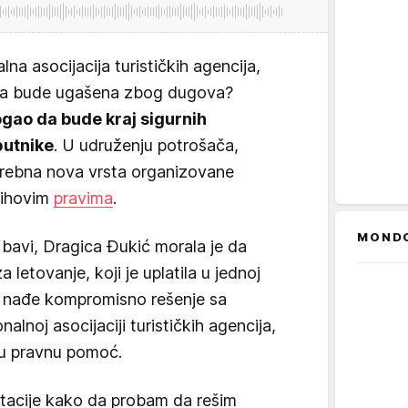
na asocijacija turističkih agencija,
 da bude ugašena zbog dugova?
ogao da bude kraj sigurnih
putnike
. U udruženju potrošača,
trebna nova vrsta organizovane
njihovim
pravima
.
MOND
 bavi, Dragica Đukić morala je da
 letovanje, koji je uplatila u jednoj
a nađe kompromisno rešenje sa
alnoj asocijaciji turističkih agencija,
tnu pravnu pomoć.
ltacije kako da probam da rešim