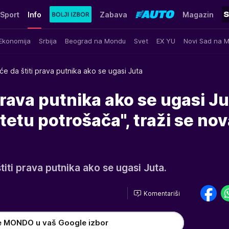
Sport
Info
Zabava
Magazin
Ekonomija
Srbija
Beograd na Mondu
Svet
EX YU
Novi Sad na 
će da štiti prava putnika ako se ugasi Juta
prava putnika ako se ugasi Ju
tetu potrošača", traži se no
titi prava putnika ako se ugasi Juta.
Komentariši
e MONDO u vaš Google izbor