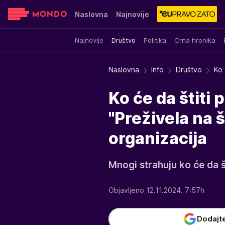
Naslovna
Najnovije
Najnovije
Društvo
Politika
Crna hronika
Sensa
Stvar ukusa
Yumama
Naslovna
Info
Društvo
Ko 
Ko će da štiti 
"Preživela na š
organizacija
Mnogi strahuju ko će da š
Objavljeno 12.11.2024. 7:57h
Dodajt