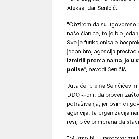
Aleksandar Seničić.
"Obzirom da su ugovorene p
naše članice, to je bio jeda
Sve je funkcionisalo bespr
jedan broj agencija prestao 
izmirili prema nama, je u s
polise
", navodi Seničić.
Juta će, prema Seničićevim 
DDOR-om, da proveri zašto 
potraživanja, jer osim dugov
agencija, ta organizacija ne
reši, biće primorana da stav
"Mi smo bili u razgovorima 