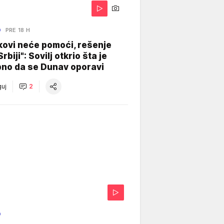
O
PRE 18 H
kovi neće pomoći, rešenje
Srbiji": Sovilj otkrio šta je
bno da se Dunav oporavi
uj
2
O