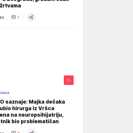
 žrtvama
uj
1
ONIKA
 saznaje: Majka dečaka
e ubio hirurga iz Vršca
na na neuropsihijatriju,
tnik bio problematičan