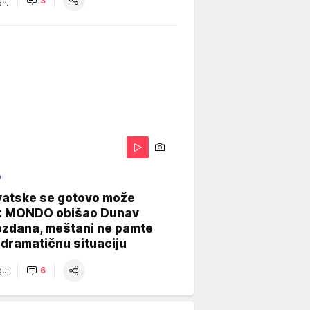
uj
3
O
vatske se gotovo može
: MONDO obišao Dunav
ezdana, meštani ne pamte
dramatičnu situaciju
uj
6