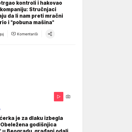
otrgao kontroli i hakovao
kompaniju: Stručnjaci
aju da li nam preti mračni
io i "pobuna mašina"
uj
Komentariši
O
ćerka je za dlaku izbegla
 Obeležena godišnjica
" u Beogradu, građani odali