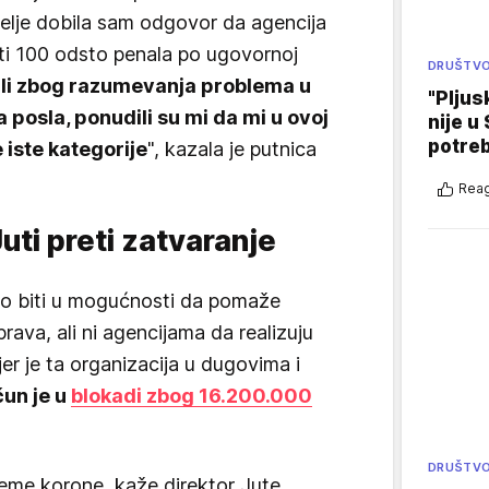
elje dobila sam odgovor da agencija
ti 100 odsto penala po ugovornoj
DRUŠTV
li zbog razumevanja problema u
"Pljus
 posla, ponudili su mi da mi u ovoj
nije u 
potre
 iste kategorije
", kazala je putnica
Reag
uti preti zatvaranje
o biti u mogućnosti da pomaže
rava, ali ni agencijama da realizuju
er je ta organizacija u dugovima i
čun je u
blokadi zbog 16.200.000
DRUŠTV
vreme korone, kaže direktor Jute