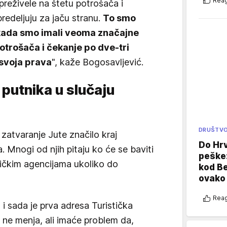
Reag
 preživele na štetu potrošača i
redeljuju za jaču stranu.
To smo
kada smo imali veoma značajne
trošača i čekanje po dve-tri
 svoja prava
", kaže Bogosavljević.
a putnika u slučaju
DRUŠTV
 zatvaranje Jute značilo kraj
Do Hr
. Mnogi od njih pitaju ko će se baviti
peške
tičkim agencijama ukoliko do
kod B
ovako 
Reag
i sada je prva adresa Turistička
a ne menja, ali imaće problem da,