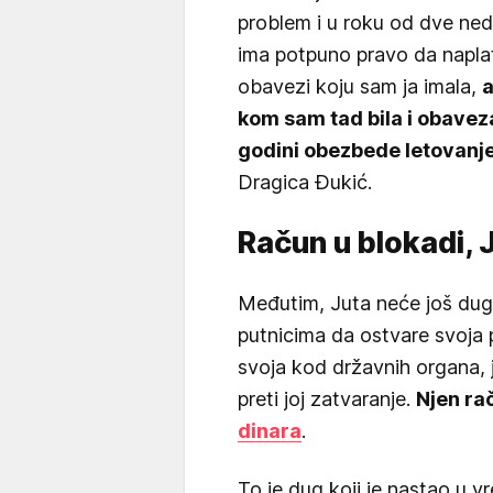
problem i u roku od dve ned
ima potpuno pravo da napla
obavezi koju sam ja imala,
a
kom sam tad bila i obaveza
godini obezbede letovanje
Dragica Đukić.
Račun u blokadi, J
Međutim, Juta neće još dug
putnicima da ostvare svoja p
svoja kod državnih organa, j
preti joj zatvaranje.
Njen ra
dinara
.
To je dug koji je nastao u 