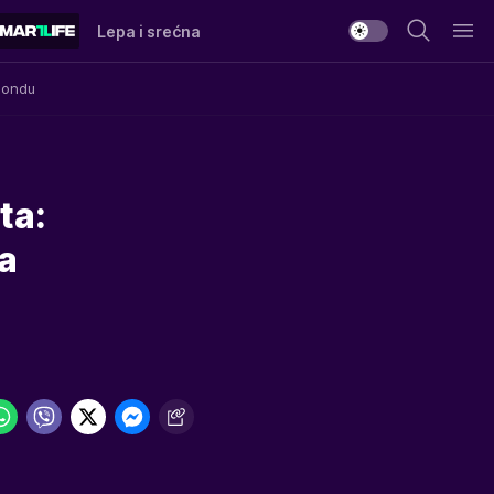
Lepa i srećna
Mondu
ta:
va