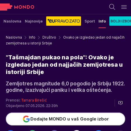
Naslovna
Najnovije
Sport
Info
Naslovna
Info
Društvo
Ovako je izgledao jedan od najjačih
zemljotresa u istoriji Srbije
"Tašmajdan pukao na pola": Ovako je
izgledao jedan od najjačih zemljotresa u
istoriji Srbije
Zemljotres magnitude 6,0 pogodio je Srbiju 1922.
godine, izazivajući paniku i velika oštećenja.
Prenosi:
Tamara Birešić
Objavljeno 07.05.2026. 22:39h
Dodajte MONDO u vaš Google izbor