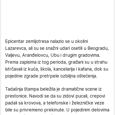
Epicentar zemljotresa nalazio se u okolini
Lazarevca, ali su se snažni udari osetili u Beogradu,
Valjevu, Aranđelovcu, Ubu i drugim gradovima.
Prema zapisima iz tog perioda, građani su u strahu
istrčavali iz kuća, škola, kancelarija i kafana, dok su
pojedine zgrade pretrpele ozbiljna oštećenja.
Tadašnja štampa beležila je dramatične scene iz
prestonice. Navodi se da su zidovi pucali, crepovi
padali sa krovova, a telefonske i železničke veze
bile su privremeno prekinute. U pojedinim delovima