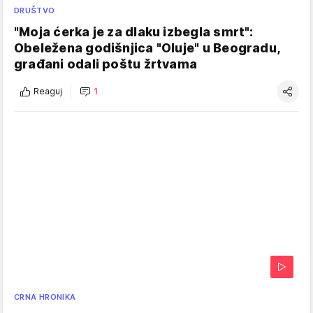
DRUŠTVO
"Moja ćerka je za dlaku izbegla smrt":
Obeležena godišnjica "Oluje" u Beogradu,
građani odali poštu žrtvama
Reaguj
1
CRNA HRONIKA