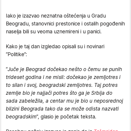
Iako je izazvao neznatna oštećenja u Gradu
Beogradu, stanovnici prestonice i ostalih pogođenih
naselja bili su veoma uznemireni i u panici.
Kako je taj dan izgledao opisali su i novinari
“Politike”:
“
Juče je Beograd dočekao nešto o čemu se punih
trideset godina i ne misli: dočekao je zemljotres i
to silan i svoj, beogradski zemljotres. Taj potres
zemlje bio je najjači potres što ga je Srbija do
sada zabeležila, a centar mu je bio u neposrednoj
blizini Beograda tako da se može odista nazvati
beogradskim
”, glasio je početak teksta.