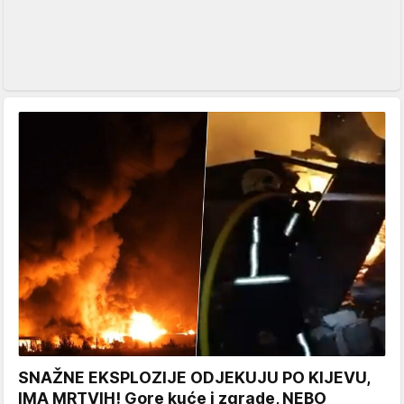
SNAŽNE EKSPLOZIJE ODJEKUJU PO KIJEVU,
IMA MRTVIH! Gore kuće i zgrade, NEBO