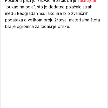
Posebnu pažnju izazvao je zapis da je
Tašmajdan
''pukao na pola'', što je dodatno pojačalo strah
među Beograđanima. Iako nije bilo zvaničnih
podataka o velikom broju žrtava, materijalna šteta
bila je ogromna za tadašnje prilike.