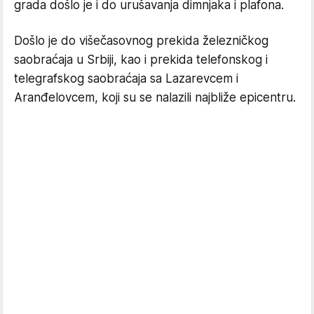
grada došlo je i do urušavanja dimnjaka i plafona.
Došlo je do višečasovnog prekida železničkog
saobraćaja u Srbiji, kao i prekida telefonskog i
telegrafskog saobraćaja sa Lazarevcem i
Aranđelovcem, koji su se nalazili najbliže epicentru.