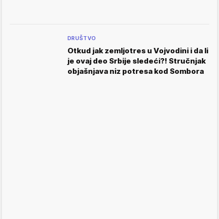
DRUŠTVO
Otkud jak zemljotres u Vojvodini i da li
je ovaj deo Srbije sledeći?! Stručnjak
objašnjava niz potresa kod Sombora