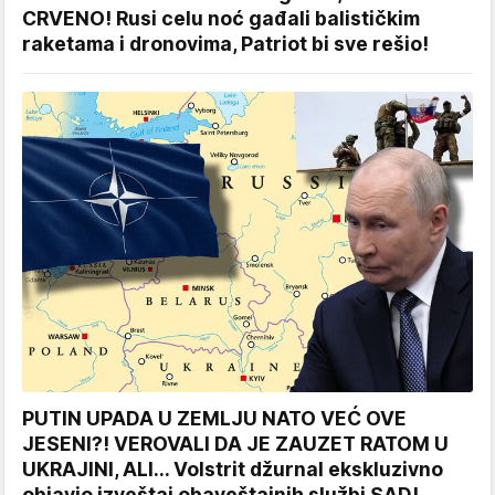
CRVENO! Rusi celu noć gađali balističkim
raketama i dronovima, Patriot bi sve rešio!
PUTIN UPADA U ZEMLJU NATO VEĆ OVE
JESENI?! VEROVALI DA JE ZAUZET RATOM U
UKRAJINI, ALI... Volstrit džurnal ekskluzivno
objavio izveštaj obaveštajnih službi SAD!