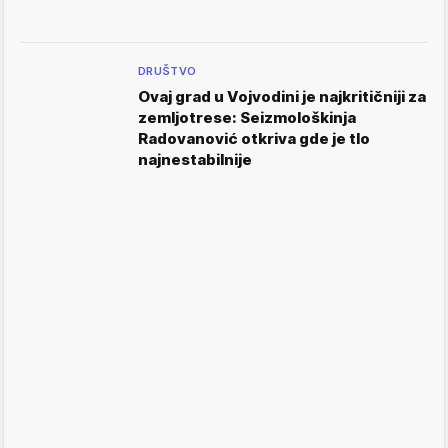
DRUŠTVO
Ovaj grad u Vojvodini je najkritičniji za
zemljotrese: Seizmološkinja
Radovanović otkriva gde je tlo
najnestabilnije