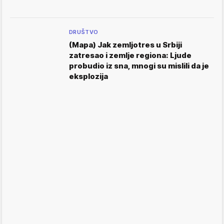
DRUŠTVO
(Mapa) Jak zemljotres u Srbiji
zatresao i zemlje regiona: Ljude
probudio iz sna, mnogi su mislili da je
eksplozija