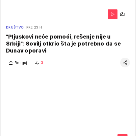
DRUŠTVO
PRE 23 H
"Pljuskovi neće pomoći, rešenje nije u
Srbiji": Sovilj otkrio šta je potrebno da se
Dunav oporavi
Reaguj
3