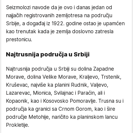
Seizmolozi navode da je ovo i danas jedan od
najjačih registrovanih zemljotresa na području
Srbije, a događaj iz 1922. godine ostao je upamćen
kao trenutak kada je zemlja doslovno zatresla
prestonicu.
Najtrusnija područja u Srbiji
Najtrusnija područja u Srbiji su dolina Zapadne
Morave, dolina Velike Morave, Kraljevo, Trstenik,
Kruševac, najviše ka planini Rudnik, Valjevo,
Lazarevac, Mionica, Svilajnac i Paraćin, ali i
Kopaonik, kao i Kosovosko Pomoravlje. Trusna su i
područja ka granici sa Crnom Gorom, kao i šire
područje Metohije, naričito ka planinskom lancu
Prokletije.