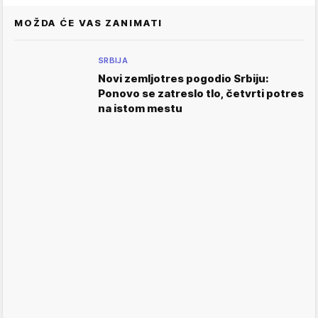
MOŽDA ĆE VAS ZANIMATI
SRBIJA
Novi zemljotres pogodio Srbiju:
Ponovo se zatreslo tlo, četvrti potres
na istom mestu