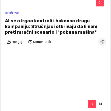
DRUŠTVO
AI se otrgao kontroli i hakovao drugu
kompaniju: Stručnjaci otkrivaju da li nam
preti mračni scenario i "pobuna mašina"
Reaguj
Komentariši