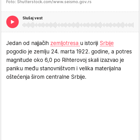
Foto: Shutterstock.com/www.seismo.gov.rs
Slušaj vest
Jedan od najjačih
zemljotresa
u istoriji
Srbije
pogodio je zemlju 24. marta 1922. godine, a potres
magnitude oko 6,0 po Rihterovoj skali izazvao je
paniku među stanovništvom i velika materijalna
oštećenja širom centralne Srbije.