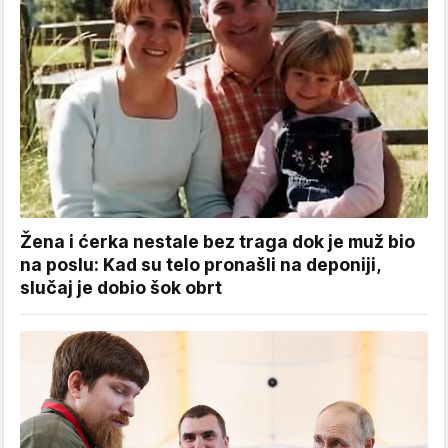
Žena i ćerka nestale bez traga dok je muž bio
na poslu: Kad su telo pronašli na deponiji,
slučaj je dobio šok obrt