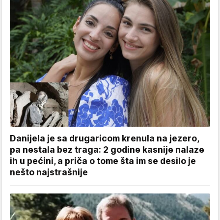
Danijela je sa drugaricom krenula na jezero,
pa nestala bez traga: 2 godine kasnije nalaze
ih u pećini, a priča o tome šta im se desilo je
nešto najstrašnije