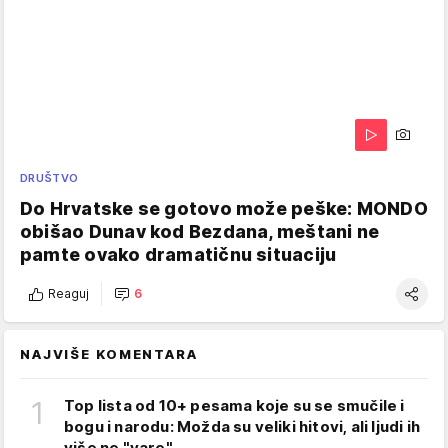
DRUŠTVO
Do Hrvatske se gotovo može peške: MONDO
obišao Dunav kod Bezdana, meštani ne
pamte ovako dramatičnu situaciju
Reaguj
6
NAJVIŠE KOMENTARA
1
Top lista od 10+ pesama koje su se smučile i
bogu i narodu: Možda su veliki hitovi, ali ljudi ih
više ne "vare"