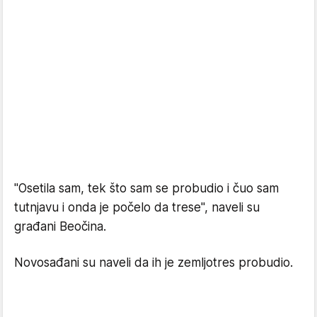
"Osetila sam, tek što sam se probudio i čuo sam
tutnjavu i onda je počelo da trese", naveli su
građani Beočina.
Novosađani su naveli da ih je zemljotres probudio.