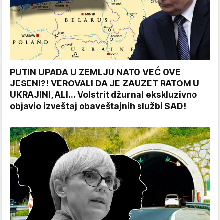
PUTIN UPADA U ZEMLJU NATO VEĆ OVE
JESENI?! VEROVALI DA JE ZAUZET RATOM U
UKRAJINI, ALI... Volstrit džurnal ekskluzivno
objavio izveštaj obaveštajnih službi SAD!