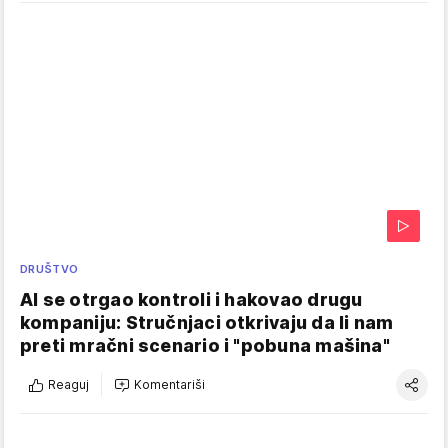
DRUŠTVO
AI se otrgao kontroli i hakovao drugu
kompaniju: Stručnjaci otkrivaju da li nam
preti mračni scenario i "pobuna mašina"
Reaguj
Komentariši