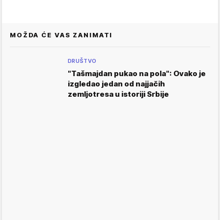
MOŽDA ĆE VAS ZANIMATI
DRUŠTVO
"Tašmajdan pukao na pola": Ovako je
izgledao jedan od najjačih
zemljotresa u istoriji Srbije