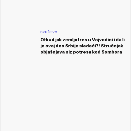
DRUŠTVO
Otkud jak zemljotres u Vojvodini i da li
je ovaj deo Srbije sledeći?! Stručnjak
objašnjava niz potresa kod Sombora