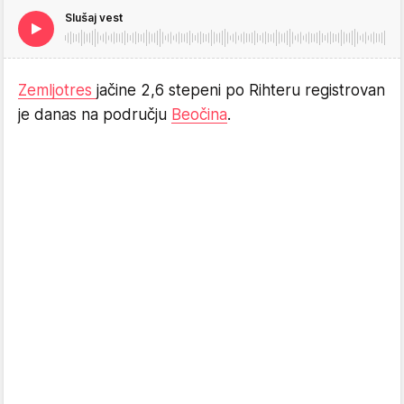
Slušaj vest
Zemljotres
jačine 2,6 stepeni po Rihteru registrovan
je danas na području
Beočina
.