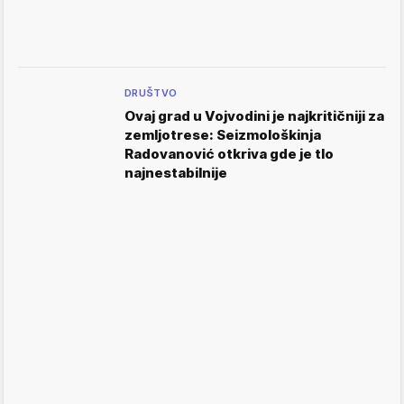
DRUŠTVO
Ovaj grad u Vojvodini je najkritičniji za
zemljotrese: Seizmološkinja
Radovanović otkriva gde je tlo
najnestabilnije