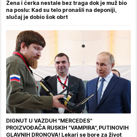
Žena i ćerka nestale bez traga dok je muž bio
na poslu: Kad su telo pronašli na deponiji,
slučaj je dobio šok obrt
DIGNUT U VAZDUH "MERCEDES"
PROIZVOĐAČA RUSKIH "VAMPIRA", PUTINOVIH
GLAVNIH DRONOVA! Lekari se bore za život