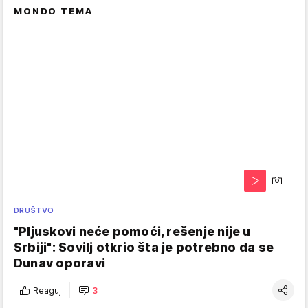
MONDO TEMA
DRUŠTVO
"Pljuskovi neće pomoći, rešenje nije u
Srbiji": Sovilj otkrio šta je potrebno da se
Dunav oporavi
Reaguj
3