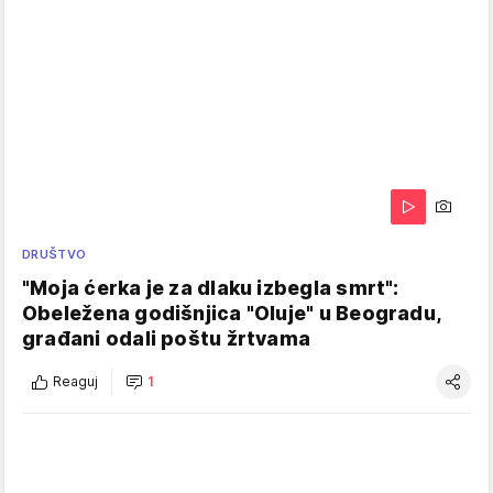
DRUŠTVO
"Moja ćerka je za dlaku izbegla smrt":
Obeležena godišnjica "Oluje" u Beogradu,
građani odali poštu žrtvama
Reaguj
1