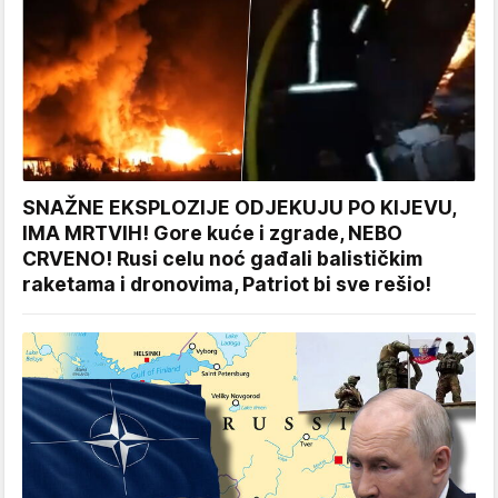
SNAŽNE EKSPLOZIJE ODJEKUJU PO KIJEVU,
IMA MRTVIH! Gore kuće i zgrade, NEBO
CRVENO! Rusi celu noć gađali balističkim
raketama i dronovima, Patriot bi sve rešio!