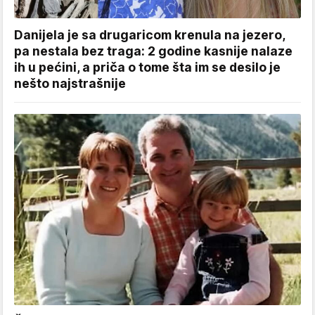
Danijela je sa drugaricom krenula na jezero,
pa nestala bez traga: 2 godine kasnije nalaze
ih u pećini, a priča o tome šta im se desilo je
nešto najstrašnije