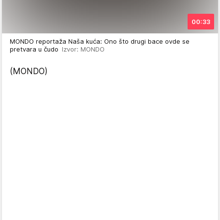
00:33
MONDO reportaža Naša kuća: Ono što drugi bace ovde se
pretvara u čudo
Izvor: MONDO
(MONDO)