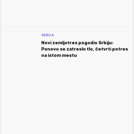
SRBIJA
Novi zemljotres pogodio Srbiju:
Ponovo se zatreslo tlo, četvrti potres
na istom mestu