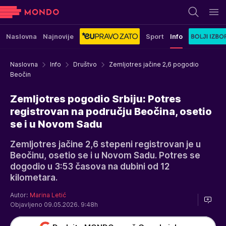
Naslovna
Najnovije
Sport
Info
Naslovna
Info
Društvo
Zemljotres jačine 2,6 pogodio
Beočin
Zemljotres pogodio Srbiju: Potres
registrovan na području Beočina, osetio
se i u Novom Sadu
Zemljotres jačine 2,6 stepeni registrovan je u
Beočinu, osetio se i u Novom Sadu. Potres se
dogodio u 3:53 časova na dubini od 12
kilometara.
Autor:
Marina Letić
Objavljeno 09.05.2026. 9:48h