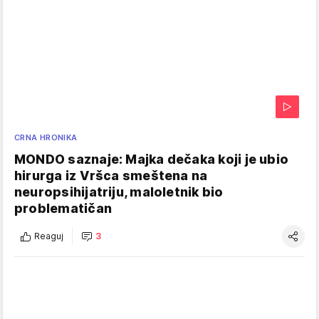
CRNA HRONIKA
MONDO saznaje: Majka dečaka koji je ubio
hirurga iz Vršca smeštena na
neuropsihijatriju, maloletnik bio
problematičan
Reaguj
3