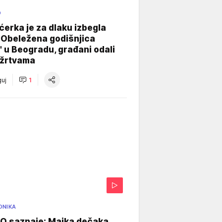
O
ćerka je za dlaku izbegla
 Obeležena godišnjica
" u Beogradu, građani odali
 žrtvama
uj
1
ONIKA
 saznaje: Majka dečaka