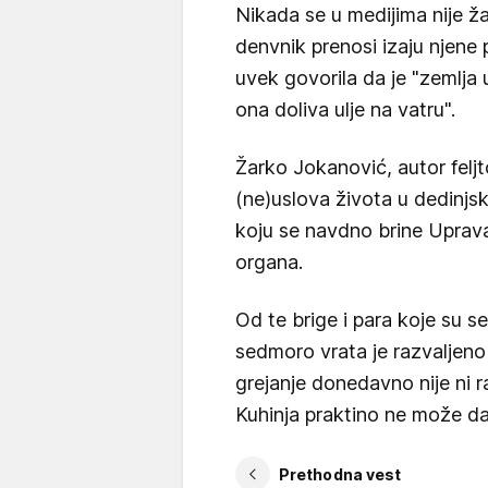
Nikada se u medijima nije ža
denvnik prenosi izaju njene p
uvek govorila da je "zemlja u
ona doliva ulje na vatru".
Žarko Jokanović, autor feljt
(ne)uslova života u dedinjsko
koju se navdno brine Uprav
organa.
Od te brige i para koje su s
sedmoro vrata je razvaljeno 
grejanje donedavno nije ni r
Kuhinja praktino ne može da s
Prethodna vest