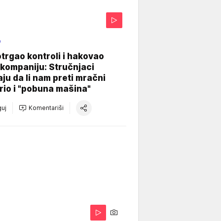
O
otrgao kontroli i hakovao
kompaniju: Stručnjaci
aju da li nam preti mračni
io i "pobuna mašina"
uj
Komentariši