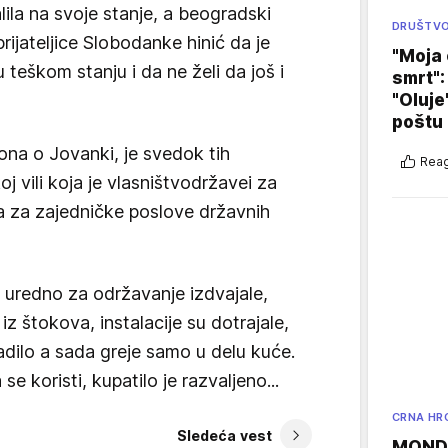
lila na svoje stanje, a beogradski
DRUŠTV
rijateljice Slobodanke hinić da je
"Moja 
 teškom stanju i da ne želi da još i
smrt":
"Oluje
poštu
ona o Jovanki, je svedok tih
Reag
j vili koja je vlasništvodržavei za
a za zajedničke poslove državnih
e uredno za održavanje izdvajale,
iz štokova, instalacije su dotrajale,
adilo a sada greje samo u delu kuće.
e koristi, kupatilo je razvaljeno...
CRNA HR
Sledeća vest
MONDO