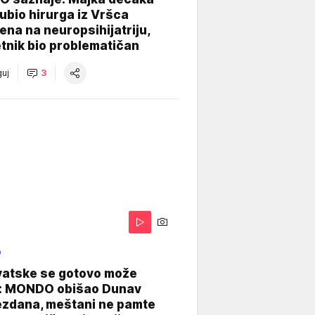
e ubio hirurga iz Vršca
na na neuropsihijatriju,
tnik bio problematičan
uj
3
O
vatske se gotovo može
: MONDO obišao Dunav
ezdana, meštani ne pamte