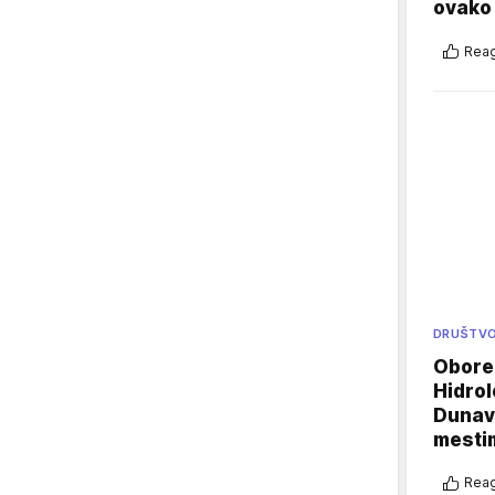
ovako 
Reag
DRUŠTV
Oboren
Hidrol
Dunava
mestim
Reag