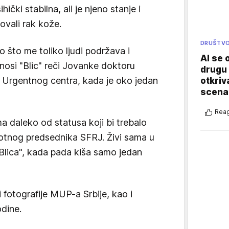
ički stabilna, ali je njeno stanje i
ovali rak kože.
DRUŠTV
 što me toliko ljudi podržava i
AI se 
nosi "Blic" reči Jovanke doktoru
drugu 
u Urgentnog centra, kada je oko jedan
otkriv
scenar
Reag
a daleko od statusa koji bi trebalo
otnog predsednika SFRJ. Živi sama u
"Blica", kada pada kiša samo jedan
 fotografije MUP-a Srbije, kao i
odine.