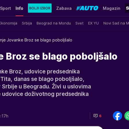
Sport
Info
Zabava
Magazin
Ekonomija
Srbija
Beograd na Mondu
Svet
EX YU
Novi Sad na 
nje Jovanke Broz se blago poboljšalo
 Broz se blago poboljšalo
nke Broz, udovice predsednika
Tita, danas se blago poboljšalo,
r Srbije u Beogradu. Živi u uslovima
e udovice doživotnog predsednika
:17h
6