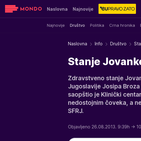
Naslovna
Najnovije
Najnovije
Društvo
Politika
Crna hronika
Sensa
Stvar ukusa
Yumama
Naslovna
Info
Društvo
Sta
Stanje Jovanke
Zdravstveno stanje Jova
Jugoslavije Josipa Broza 
saopštio je Klinički centa
nedostojnim čoveka, a n
SFRJ.
Objavljeno 26.08.2013. 9:39h
→ 10