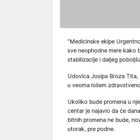
"Medicinske ekipe Urgentnog
sve neophodne mere kako bi
stabilizacije i daljeg pobolj
Udovica Josipa Broza Tita, 
u veoma lošem zdravstveno
Ukoliko bude promena u nj
centar je najavio da će dana
bitnih promena ne bude, nov
utorak, pre podne.