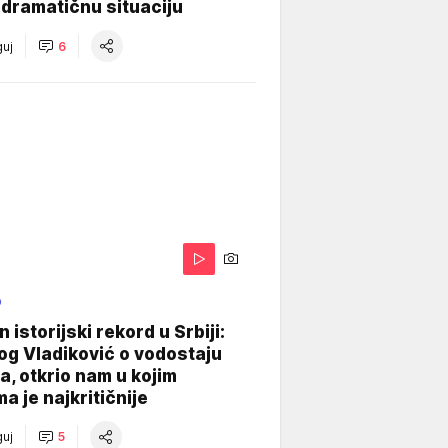
dramatičnu situaciju
uj
6
O
 istorijski rekord u Srbiji:
og Vladiković o vodostaju
, otkrio nam u kojim
a je najkritičnije
uj
5