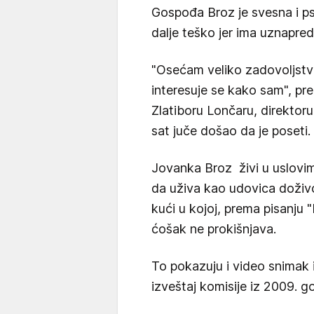
Gospođa Broz je svesna i psih
dalje teško jer ima uznapred
"Osećam veliko zadovoljstvo
interesuje se kako sam", pre
Zlatiboru Lončaru, direktor
sat juče došao da je poseti.
Jovanka Broz živi u uslovim
da uživa kao udovica doživ
kući u kojoj, prema pisanju 
ćošak ne prokišnjava.
To pokazuju i video snimak i
izveštaj komisije iz 2009. g