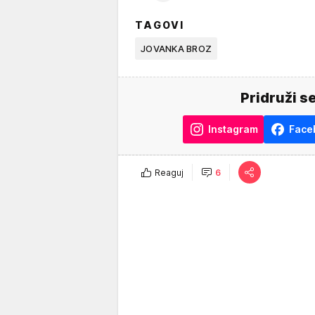
TAGOVI
JOVANKA BROZ
Pridruži s
Instagram
Face
Reaguj
6