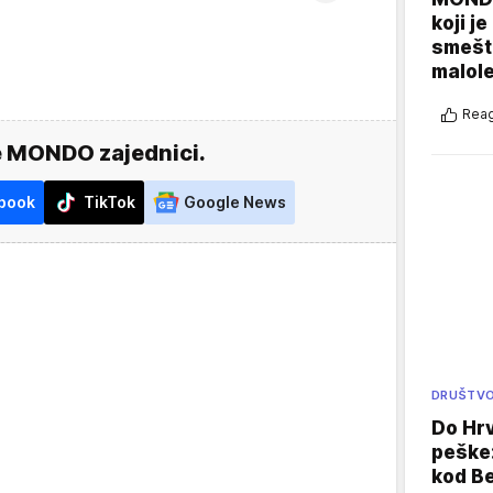
koji j
smešte
malole
Reag
e MONDO zajednici.
book
TikTok
Google News
DRUŠTV
Do Hr
peške
kod B