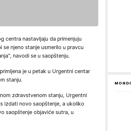
 centra nastavljaju da primenjuju
 se njeno stanje usmerilo u pravcu
šanja", navodi se u saopštenju.
primljena je u petak u Urgentni centar
m stanju.
MOND
enom zdravstvenom stanju, Urgentni
s izdati novo saopštenje, a ukoliko
o saopštenje objaviće sutra, u