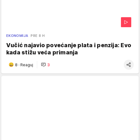
EKONOMIJA
PRE 8 H
Vučić najavio povećanje plata i penzija: Evo
kada stižu veća primanja
8
·
Reaguj
3