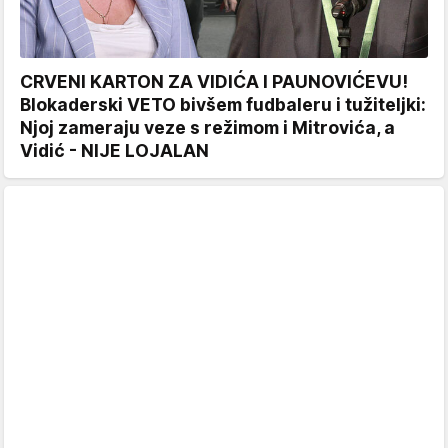
CRVENI KARTON ZA VIDIĆA I PAUNOVIĆEVU!
Blokaderski VETO bivšem fudbaleru i tužiteljki:
Njoj zameraju veze s režimom i Mitrovića, a
Vidić - NIJE LOJALAN