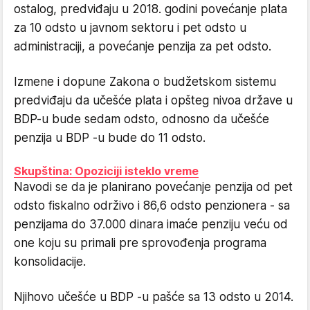
ostalog, predviđaju u 2018. godini povećanje plata
za 10 odsto u javnom sektoru i pet odsto u
administraciji, a povećanje penzija za pet odsto.
Izmene i dopune Zakona o budžetskom sistemu
predviđaju da učešće plata i opšteg nivoa države u
BDP-u bude sedam odsto, odnosno da učešće
penzija u BDP -u bude do 11 odsto.
Skupština: Opoziciji isteklo vreme
Navodi se da je planirano povećanje penzija od pet
odsto fiskalno održivo i 86,6 odsto penzionera - sa
penzijama do 37.000 dinara imaće penziju veću od
one koju su primali pre sprovođenja programa
konsolidacije.
Njihovo učešće u BDP -u pašće sa 13 odsto u 2014.