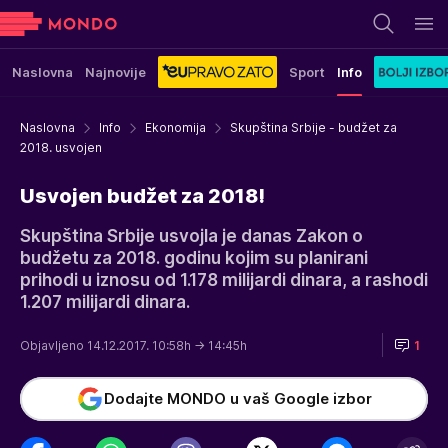
Naslovna
Najnovije
Sport
Info
Naslovna
Info
Ekonomija
Skupština Srbije - budžet za
2018. usvojen
Usvojen budžet za 2018!
Skupština Srbije usvojla je danas Zakon o
budžetu za 2018. godinu kojim su planirani
prihodi u iznosu od 1.178 milijardi dinara, a rashodi
1.207 milijardi dinara.
Objavljeno 14.12.2017. 10:58h
→ 14:45h
1
Dodajte MONDO u vaš Google izbor