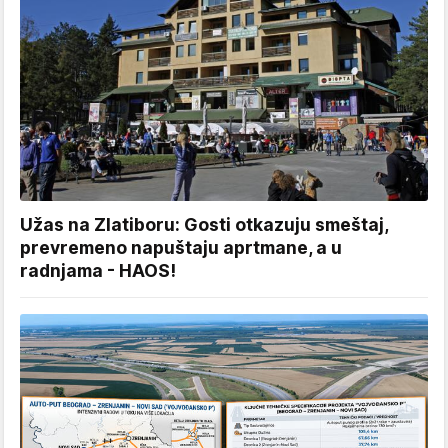
Užas na Zlatiboru: Gosti otkazuju smeštaj,
prevremeno napuštaju aprtmane, a u
radnjama - HAOS!