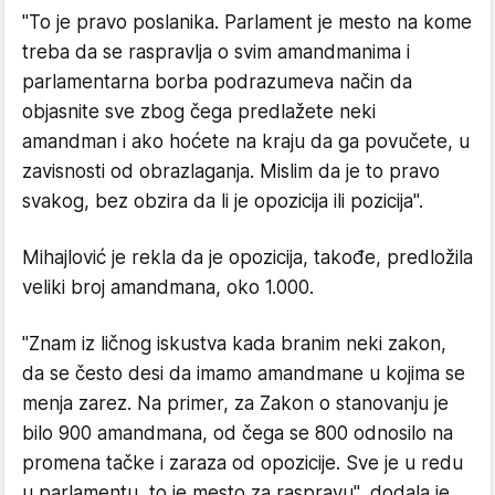
"To je pravo poslanika. Parlament je mesto na kome
treba da se raspravlja o svim amandmanima i
parlamentarna borba podrazumeva način da
objasnite sve zbog čega predlažete neki
amandman i ako hoćete na kraju da ga povučete, u
zavisnosti od obrazlaganja. Mislim da je to pravo
svakog, bez obzira da li je opozicija ili pozicija".
Mihajlović je rekla da je opozicija, takođe, predložila
veliki broj amandmana, oko 1.000.
"Znam iz ličnog iskustva kada branim neki zakon,
da se često desi da imamo amandmane u kojima se
menja zarez. Na primer, za Zakon o stanovanju je
bilo 900 amandmana, od čega se 800 odnosilo na
promena tačke i zaraza od opozicije. Sve je u redu
u parlamentu, to je mesto za raspravu", dodala je