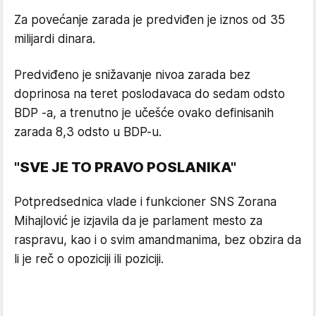
Za povećanje zarada je predviđen je iznos od 35
milijardi dinara.
Predviđeno je snižavanje nivoa zarada bez
doprinosa na teret poslodavaca do sedam odsto
BDP -a, a trenutno je učešće ovako definisanih
zarada 8,3 odsto u BDP-u.
"SVE JE TO PRAVO POSLANIKA"
Potpredsednica vlade i funkcioner SNS Zorana
Mihajlović je izjavila da je parlament mesto za
raspravu, kao i o svim amandmanima, bez obzira da
li je reč o opoziciji ili poziciji.