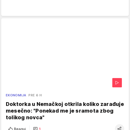
EKONOMIJA
PRE 6 H
Doktorka u Nemačkoj otkrila koliko zarađuje
mesečno: "Ponekad me je sramota zbog
tolikog novca"
Reaguj
1