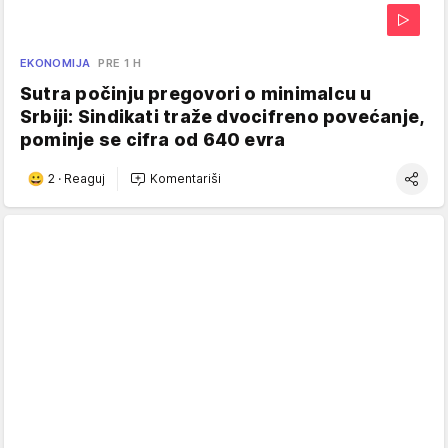
EKONOMIJA
PRE 1 H
Sutra počinju pregovori o minimalcu u
Srbiji: Sindikati traže dvocifreno povećanje,
pominje se cifra od 640 evra
2
·
Reaguj
Komentariši