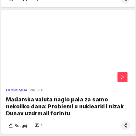
EKONOMIJA
PRE 7 H
Mađarska valuta naglo pala za samo
nekoliko dana: Problemi u nuklearki i nizak
Dunav uzdrmali forintu
Reaguj
1