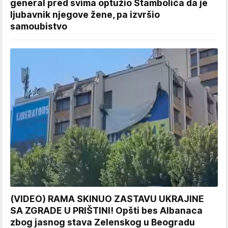
general pred svima optužio Stambolića da je
ljubavnik njegove žene, pa izvršio
samoubistvo
(VIDEO) RAMA SKINUO ZASTAVU UKRAJINE
SA ZGRADE U PRIŠTINI! Opšti bes Albanaca
zbog jasnog stava Zelenskog u Beogradu