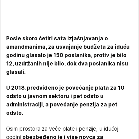
Posle skoro četiri sata izjašnjavanja o
amandmanima, za usvajanje budžeta za iduću
godinu glasalo je 150 poslanika, protiv je bilo
12, uzdržanih nije bilo, dok dva poslanika nisu
glasali.
U 2018. predviđeno je povećanje plata za 10
odsto u javnom sektoru i pet odsto u
administraciji, a povećanje penzija za pet
odsto.
Osim prostora za veće plate i penzije, u idućoj
godini
obezbeđeno je i više novca za