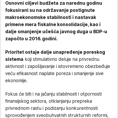
Osnovni ciljevi budžeta za narednu godinu
fokusirani su na održavanje postignute
makroekonomske stabilnosti i nastavak
primene mera fiskalne konsolidacije, kao i
dalje smanjenje učešća javnog duga u BDP-u
započto u 2016. godini.
Prioritet ostaje dalje unapređenje poreskog
sistema
koji stimulativno deluje na privrednu
aktivnost i zapošljavanje i istovremeno obezbeđuje
veću efikasnost naplate poreza i smanjenje sive
ekonomije.
Fokus će biti i na jačanju stabilnosti i otpornosti
finansijskog sektora, otklanjanju prepreka
privrednom rastu i podizanju konkurentnosti
sprovođenjem sveobuhvatnih strukturnih reformi,