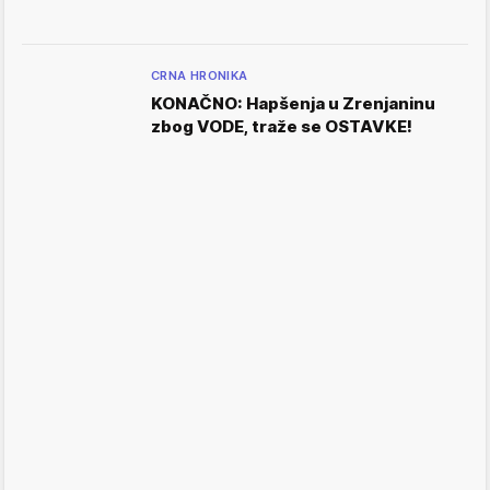
CRNA HRONIKA
KONAČNO: Hapšenja u Zrenjaninu
zbog VODE, traže se OSTAVKE!