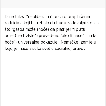
Da je takva "neoliberalna" priča o preplaćenm
radnicima koji bi trebalo da budu zadovoljni s onim
što "gazda može (hoće) da plati" jer "i platu
određuje tržište" (prevedeno "ako ti nećeš ima ko
hoće") univerzalna pokazuje i Nemačke, zemlje u
kojoj je inače visoka svet o socijalnoj pravdi.