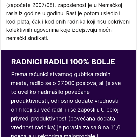
(započete 2007/08), zaposlenost je u Nemačkoj
rasla iz godine u godinu. Rast je potom usledio i
kod plata, čak i kod onih radnika koji nisu pokriveni
kolektivnih ugovorima koje izdejstvuju moćni
nemački sindikati.
RADNICI RADILI 100% BOLJE
Prema računici stvarnog gubitka radnih
mesta, radilo se o 27.000 poslova, ali je sve
to uveliko nadmašilo povećane
produktivnosti, odnosno dodate vrednosti
onih koji su već radili ili se zaposlili. U celoj
privredi produktivnost (povećana dodata
vrednost radnika) je porasla za sa 9 na 11,6
poena a u sektorima maloprodaje i