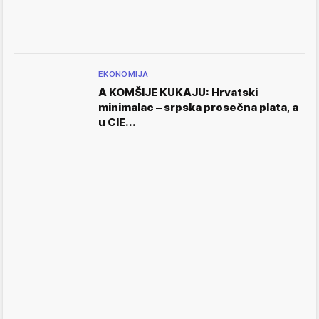
EKONOMIJA
A KOMŠIJE KUKAJU: Hrvatski
minimalac – srpska prosečna plata, a
u CIE...