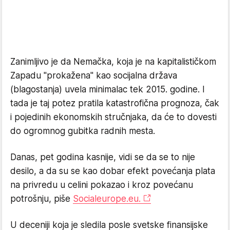
Zanimljivo je da Nemačka, koja je na kapitalističkom
Zapadu "prokažena" kao socijalna država
(blagostanja) uvela minimalac tek 2015. godine. I
tada je taj potez pratila katastrofična prognoza, čak
i pojedinih ekonomskih stručnjaka, da će to dovesti
do ogromnog gubitka radnih mesta.
Danas, pet godina kasnije, vidi se da se to nije
desilo, a da su se kao dobar efekt povećanja plata
na privredu u celini pokazao i kroz povećanu
potrošnju, piše
Socialeurope.eu.
U deceniji koja je sledila posle svetske finansijske