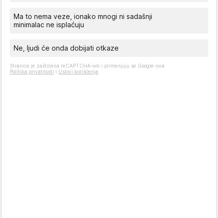
Ma to nema veze, ionako mnogi ni sadašnji
minimalac ne isplaćuju
Ne, ljudi će onda dobijati otkaze
Stranica je zaštićena reCAPTCHA–om i primenjuju se Google-ova
Politika privatnosti
i
Uslovi korišćenja