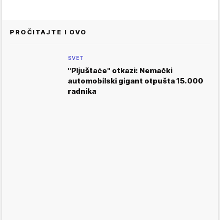
PROČITAJTE I OVO
SVET
"Pljuštaće" otkazi: Nemački
automobilski gigant otpušta 15.000
radnika