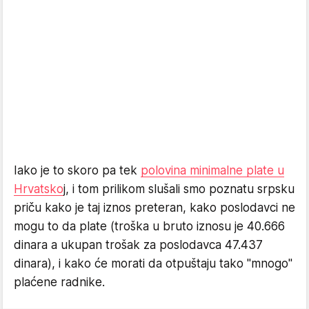
Iako je to skoro pa tek
polovina minimalne plate u
Hrvatsko
j, i tom prilikom slušali smo poznatu srpsku
priču kako je taj iznos preteran, kako poslodavci ne
mogu to da plate (troška u bruto iznosu je 40.666
dinara a ukupan trošak za poslodavca 47.437
dinara), i kako će morati da otpuštaju tako "mnogo"
plaćene radnike.