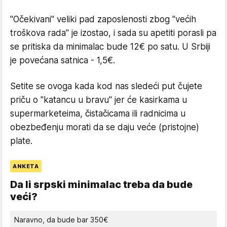
"Očekivani" veliki pad zaposlenosti zbog "većih
troškova rada" je izostao, i sada su apetiti porasli pa
se pritiska da minimalac bude 12€ po satu. U Srbiji
je povećana satnica - 1,5€.
Setite se ovoga kada kod nas sledeći put čujete
priču o "katancu u bravu" jer će kasirkama u
supermarketeima, čistačicama ili radnicima u
obezbeđenju morati da se daju veće (pristojne)
plate.
ANKETA
Da li srpski minimalac treba da bude
veći?
Naravno, da bude bar 350€