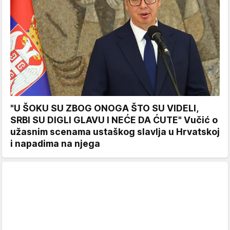
"U ŠOKU SU ZBOG ONOGA ŠTO SU VIDELI,
SRBI SU DIGLI GLAVU I NEĆE DA ĆUTE" Vučić o
užasnim scenama ustaškog slavlja u Hrvatskoj
i napadima na njega