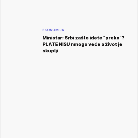
EKONOMIJA
Ministar: Srbi zašto idete "preko"?
PLATE NISU mnogo veće a život je
skuplji