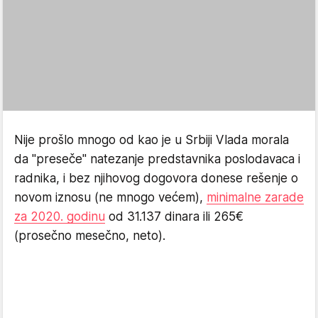
Nije prošlo mnogo od kao je u Srbiji Vlada morala
da "preseče" natezanje predstavnika poslodavaca i
radnika, i bez njihovog dogovora donese rešenje o
novom iznosu (ne mnogo većem),
minimalne zarade
za 2020. godinu
od 31.137 dinara ili 265€
(prosečno mesečno, neto).