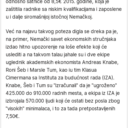
odnosno satnice od 8,5€ 2015. godine, koja je
zaštitila radnike sa niskim kvalifikacijama i zaposlene
u i dalje siromašnijoj istočnoj Nemačkoj.
Već na najavu takvog poteza digla se dreka pa je,
na primer, Nemački savet ekonomskih stručnjaka
izdao hitno upozorenje na loše efekte koji će
uslediti a na takvom talau jahale su i dve ekipe
uglednik akademskih ekonomista Andreas Knabe,
Roni Šeb i Marsle Tum, kao iu tim Klasua
Cimermana sa Instituta za budućnost rada (IZA).
Knabe, Šeb i Tum su "izračunali" da je "ugroženo"
425.000 do 910.000 radnih mesta, a ekipa iz IZA je
izbrojala 570.000 ljudi koji će ostati bez posla zbog
"visokih" minimalaca, i to za tada pretpostavljenih
7,50€.