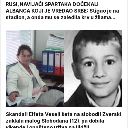
RUSI, NAVIJAČI SPARTAKA DOČEKALI
ALBANCA KOJI JE VREĐAO SRBE: Stigao je na
stadion, a onda mu se zaledila krv u žilama...
Skandal! Elfeta Veseli šeta na slobodi! Zverski
zaklala malog Slobodana (12), pa dobila
vikende i opušteno uživa na Ilidži!