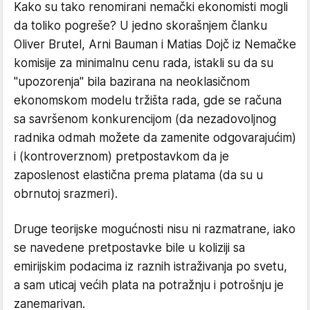
Kako su tako renomirani nemački ekonomisti mogli
da toliko pogreše? U jedno skorašnjem članku
Oliver Brutel, Arni Bauman i Matias Dojč iz Nemačke
komisije za minimalnu cenu rada, istakli su da su
"upozorenja" bila bazirana na neoklasičnom
ekonomskom modelu tržišta rada, gde se računa
sa savršenom konkurencijom (da nezadovoljnog
radnika odmah možete da zamenite odgovarajućim)
i (kontroverznom) pretpostavkom da je
zaposlenost elastična prema platama (da su u
obrnutoj srazmeri).
Druge teorijske mogućnosti nisu ni razmatrane, iako
se navedene pretpostavke bile u koliziji sa
emirijskim podacima iz raznih istraživanja po svetu,
a sam uticaj većih plata na potražnju i potrošnju je
zanemarivan.