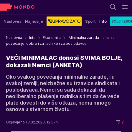
Naslovna
Najnovije
Sport
Info
Naslovna
Info
Ekonomija
Minimalna zarada – analiza
povećanje, dobro i za radnike i za poslodavce
VEĆI MINIMALAC donosi SVIMA BOLJE,
dokazali Nemci (ANKETA)
Oko svakog povećanja minimalne zarade, i u
svakoj zemlji, neizbežne su trzavice sindikata i
poslodavaca. Nemci su sada dokazali da
neoliberalno plašenje radnika s tim da će veće
plate dovesti do više otkaza, nema mnogo
osnova u stvarnom životu.
Objavljeno 13.02.2020. 12:07h
2