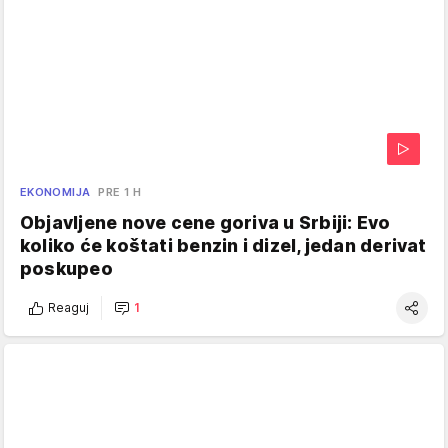
EKONOMIJA
PRE 1 H
Objavljene nove cene goriva u Srbiji: Evo
koliko će koštati benzin i dizel, jedan derivat
poskupeo
Reaguj
1