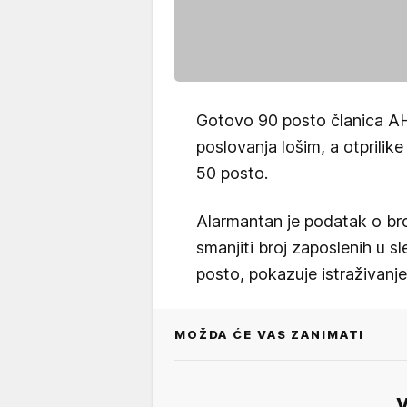
Gotovo 90 posto članica AH
poslovanja lošim, a otprilik
50 posto.
Alarmantan je podatak o br
smanjiti broj zaposlenih u s
posto, pokazuje istraživanje, 
MOŽDA ĆE VAS ZANIMATI
V