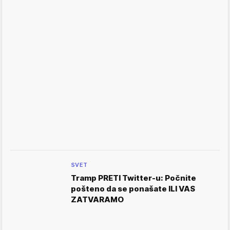
SVET
Tramp PRETI Twitter-u: Počnite
pošteno da se ponašate ILI VAS
ZATVARAMO