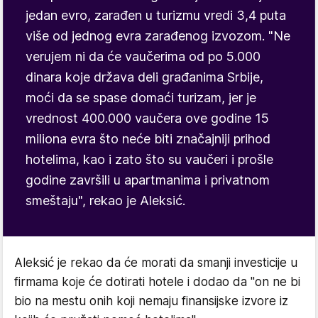
jedan evro, zarađen u turizmu vredi 3,4 puta
više od jednog evra zarađenog izvozom. "Ne
verujem ni da će vaučerima od po 5.000
dinara koje država deli građanima Srbije,
moći da se spase domaći turizam, jer je
vrednost 400.000 vaučera ove godine 15
miliona evra što neće biti značajniji prihod
hotelima, kao i zato što su vaučeri i prošle
godine završili u apartmanima i privatnom
smeštaju", rekao je Aleksić.
Aleksić je rekao da će morati da smanji investicije u
firmama koje će dotirati hotele i dodao da "on ne bi
bio na mestu onih koji nemaju finansijske izvore iz