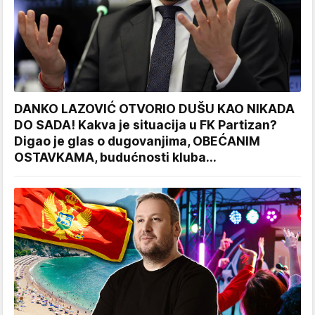
DANKO LAZOVIĆ OTVORIO DUŠU KAO NIKADA
DO SADA! Kakva je situacija u FK Partizan?
Digao je glas o dugovanjima, OBEĆANIM
OSTAVKAMA, budućnosti kluba...