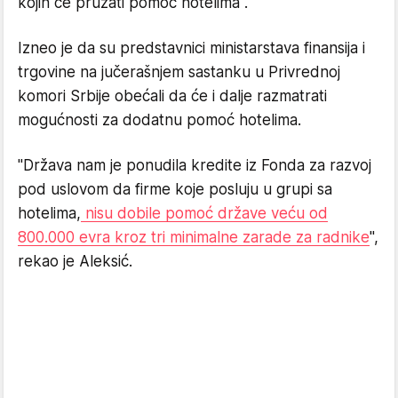
kojih će pružati pomoć hotelima".
Izneo je da su predstavnici ministarstava finansija i
trgovine na jučerašnjem sastanku u Privrednoj
komori Srbije obećali da će i dalje razmatrati
mogućnosti za dodatnu pomoć hotelima.
"Država nam je ponudila kredite iz Fonda za razvoj
pod uslovom da firme koje posluju u grupi sa
hotelima,
nisu dobile pomoć države veću od
800.000 evra kroz tri minimalne zarade za radnike
",
rekao je Aleksić.