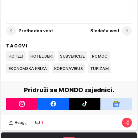
Prethodna vest
Sledeća vest
TAGOVI
HOTELI
HOTELIJERI
SUBVENCIJE
POMOĆ
EKONOMSKA KRIZA
KORONAVIRUS
TURIZAM
Pridruži se MONDO zajednici.
Reaguj
1