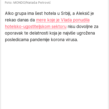
Foto: MONDO/Nataša Petrović
Alko grupa ima šest hotela u Srbiji, a Aleksić je
rekao danas da
mere koje je Vlada ponudila
hotelsko-ugostiteljskom sektoru
nisu dovoljne za
oporavak te delatnosti koja je najviše ugrožena
posledicama pandemije korona virusa.