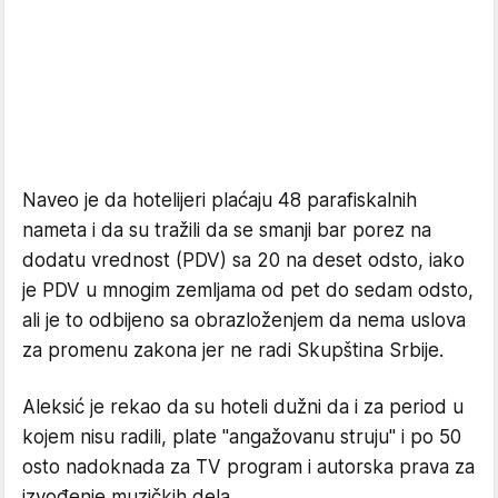
Naveo je da hotelijeri plaćaju 48 parafiskalnih
nameta i da su tražili da se smanji bar porez na
dodatu vrednost (PDV) sa 20 na deset odsto, iako
je PDV u mnogim zemljama od pet do sedam odsto,
ali je to odbijeno sa obrazloženjem da nema uslova
za promenu zakona jer ne radi Skupština Srbije.
Aleksić je rekao da su hoteli dužni da i za period u
kojem nisu radili, plate "angažovanu struju" i po 50
osto nadoknada za TV program i autorska prava za
izvođenje muzičkih dela.