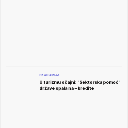
EKONOMIJA
U turizmu očajni: "Sektorska pomoć"
države spala na – kredite