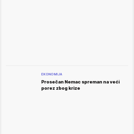
EKONOMIJA
Prosečan Nemac spreman na veći
porez zbog krize