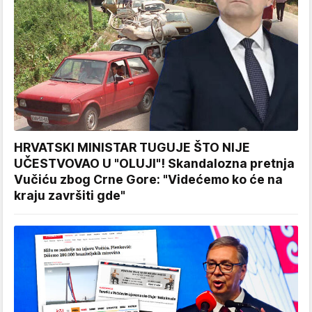
HRVATSKI MINISTAR TUGUJE ŠTO NIJE
UČESTVOVAO U "OLUJI"! Skandalozna pretnja
Vučiću zbog Crne Gore: "Videćemo ko će na
kraju završiti gde"