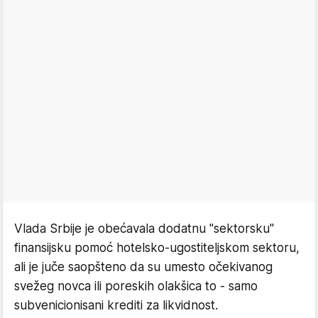
Vlada Srbije je obećavala dodatnu "sektorsku"
finansijsku pomoć hotelsko-ugostiteljskom sektoru,
ali je juče saopšteno da su umesto očekivanog
svežeg novca ili poreskih olakšica to - samo
subvenicionisani krediti za likvidnost.