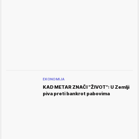
EKONOMIJA
KAD METAR ZNAČI "ŽIVOT": U Zemlji
piva preti bankrot pabovima