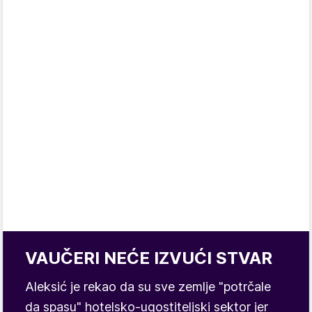
VAUČERI NEĆE IZVUĆI STVAR
Aleksić je rekao da su sve zemlje "potrčale
da spasu" hotelsko-ugostiteljski sektor jer