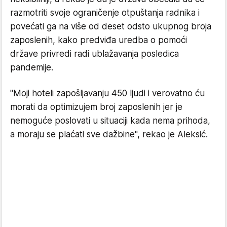
razmotriti svoje ograničenje otpuštanja radnika i
povećati ga na više od deset odsto ukupnog broja
zaposlenih, kako predviđa uredba o pomoći
države privredi radi ublažavanja posledica
pandemije.
"Moji hoteli zapošljavanju 450 ljudi i verovatno ću
morati da optimizujem broj zaposlenih jer je
nemoguće poslovati u situaciji kada nema prihoda,
a moraju se plaćati sve dažbine", rekao je Aleksić.