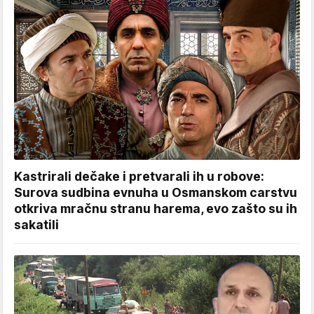
Kastrirali dečake i pretvarali ih u robove:
Surova sudbina evnuha u Osmanskom carstvu
otkriva mračnu stranu harema, evo zašto su ih
sakatili