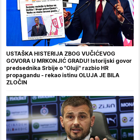
USTAŠKA HISTERIJA ZBOG VUČIĆEVOG
GOVORA U MRKONJIĆ GRADU! Istorijski govor
predsednika Srbije o "Oluji" razbio HR
propagandu - rekao istinu OLUJA JE BILA
ZLOČIN