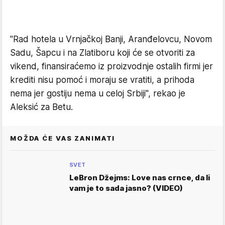
"Rad hotela u Vrnjačkoj Banji, Aranđelovcu, Novom
Sadu, Šapcu i na Zlatiboru koji će se otvoriti za
vikend, finansiraćemo iz proizvodnje ostalih firmi jer
krediti nisu pomoć i moraju se vratiti, a prihoda
nema jer gostiju nema u celoj Srbiji", rekao je
Aleksić za Betu.
MOŽDA ĆE VAS ZANIMATI
SVET
LeBron Džejms: Love nas crnce, da li
vam je to sada jasno? (VIDEO)