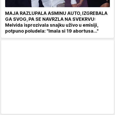
MAJA RAZLUPALA ASMINU AUTO, IZGREBALA
GA SVOG, PA SE NAVRZLA NA SVEKRVU:
Melvida isprozivala snajku uživo u emisiji,
potpuno poludela: "Imala si 19 abortusa..."