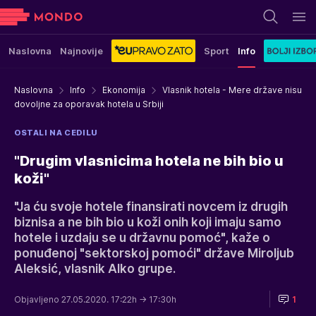
Naslovna
Najnovije
Sport
Info
Naslovna
Info
Ekonomija
Vlasnik hotela - Mere države nisu
dovoljne za oporavak hotela u Srbiji
OSTALI NA CEDILU
"Drugim vlasnicima hotela ne bih bio u
koži"
"Ja ću svoje hotele finansirati novcem iz drugih
biznisa a ne bih bio u koži onih koji imaju samo
hotele i uzdaju se u državnu pomoć", kaže o
ponuđenoj "sektorskoj pomoći" države Miroljub
Aleksić, vlasnik Alko grupe.
Objavljeno 27.05.2020. 17:22h
→ 17:30h
1