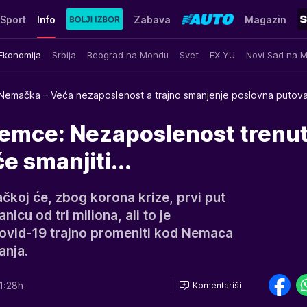
Sport
Info
Zabava
Magazin
Ekonomija
Srbija
Beograd na Mondu
Svet
EX YU
Novi Sad na 
Nemačka – Veća nezaposlenost a trajno smanjenje poslovna putova
emce: Nezaposlenost trenu
će smanjiti...
čkoj će, zbog korona krize, prvi put
icu od tri miliona, ali to je
covid-19 trajno promeniti kod Nemaca
anja.
1:28h
Komentariši