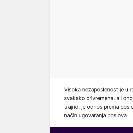
Visoka nezaposlenost je u 
svakako privremena, ali on
trajno, je odnos prema posl
način ugovaranja poslova.