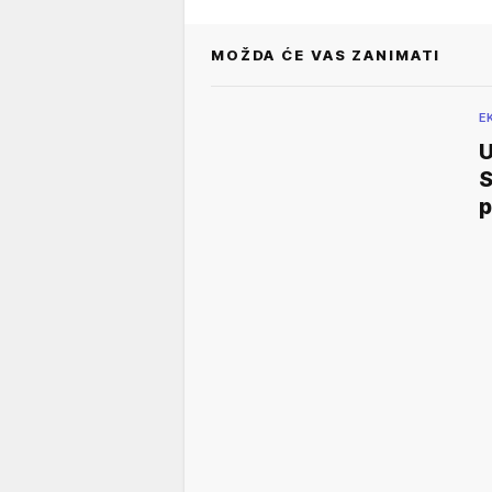
MOŽDA ĆE VAS ZANIMATI
E
U
S
p