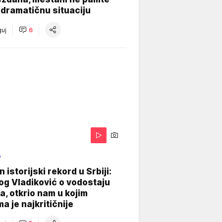
dramatičnu situaciju
uj
6
O
 istorijski rekord u Srbiji:
og Vladiković o vodostaju
, otkrio nam u kojim
a je najkritičnije