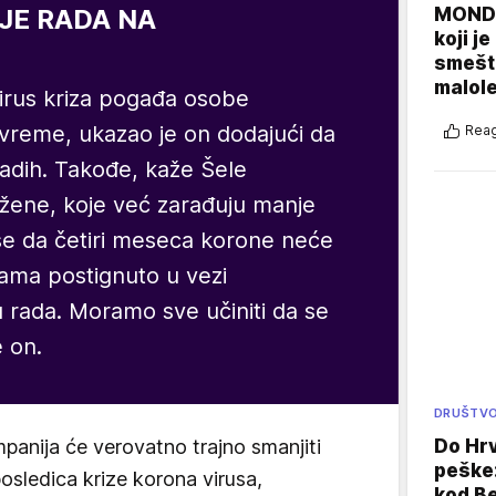
MONDO
JE RADA NA
koji j
smešte
malole
irus kriza pogađa osobe
vreme, ukazao je on dodajući da
Reag
ladih. Takođe, kaže Šele
žene, koje već zarađuju manje
e da četiri meseca korone neće
ijama postignuto u vezi
u rada. Moramo sve učiniti da se
e on.
DRUŠTV
anija će verovatno trajno smanjiti
Do Hr
peške
osledica krize korona virusa,
kod B