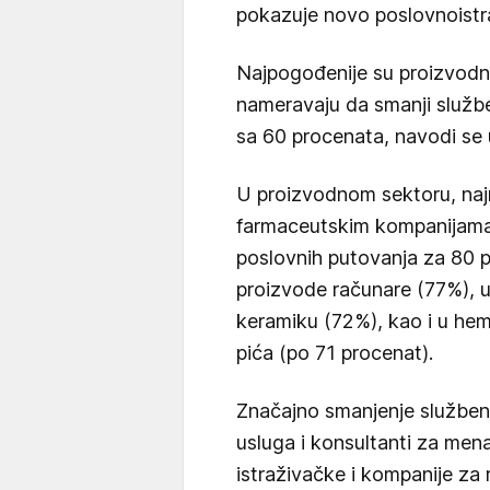
pokazuje novo poslovnoistr
Najpogođenije su proizvodn
nameravaju da smanji službe
sa 60 procenata, navodi se 
U proizvodnom sektoru, naj
farmaceutskim kompanijama
poslovnih putovanja za 80 p
proizvode računare (77%), u
keramiku (72%), kao i u hem
pića (po 71 procenat).
Značajno smanjenje službenih
usluga i konsultanti za me
istraživačke i kompanije za 