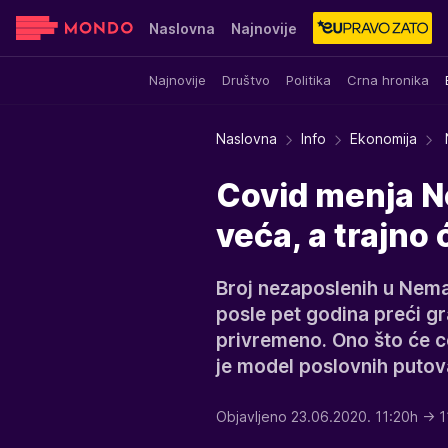
Naslovna
Najnovije
Najnovije
Društvo
Politika
Crna hronika
Sensa
Stvar ukusa
Yumama
Naslovna
Info
Ekonomija
Covid menja N
veća, a trajno 
Broj nezaposlenih u Nema
posle pet godina preći gran
privremeno. Ono što će 
je model poslovnih putov
Objavljeno 23.06.2020. 11:20h
→ 1