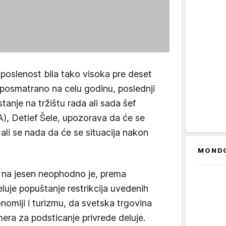
aposlenost bila tako visoka pre deset
, posmatrano na celu godinu, poslednji
anje na tržištu rada ali sada šef
), Detlef Šele, upozorava da će se
 ali se nada da će se situacija nakon
MOND
o na jesen neophodno je, prema
luje popuštanje restrikcija uvedenih
nomiji i turizmu, da svetska trgovina
era za podsticanje privrede deluje.