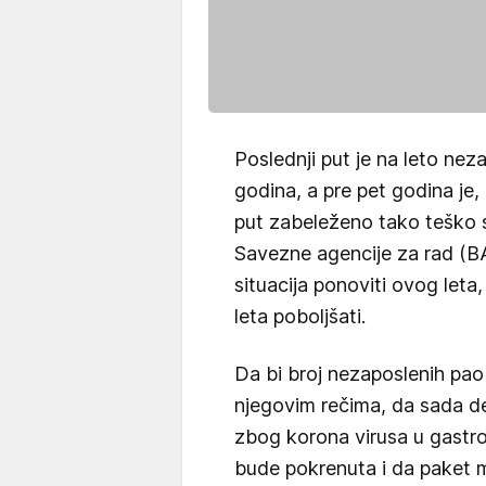
Poslednji put je na leto nez
godina, a pre pet godina je
put zabeleženo tako teško st
Savezne agencije za rad (BA
situacija ponoviti ovog leta,
leta poboljšati.
Da bi broj nezaposlenih pa
njegovim rečima, da sada de
zbog korona virusa u gastro
bude pokrenuta i da paket m