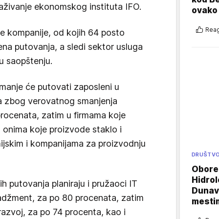
aživanje ekonomskog instituta IFO.
ovako 
Reag
e kompanije, od kojih 64 posto
na putovanja, a sledi sektor usluga
u saopštenju.
manje će putovati zaposleni u
 zbog verovatnog smanjenja
rocenata, zatim u firmama koje
 onima koje proizvode staklo i
ijskim i kompanijama za proizvodnju
DRUŠTV
Oboren
Hidrol
 putovanja planiraju i pružaoci IT
Dunava
nadžment, za po 80 procenata, zatim
mestim
razvoj, za po 74 procenta, kao i