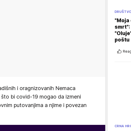
DRUŠTV
"Moja 
smrt":
"Oluje
poštu
Reag
radišnih i oragnizovanih Nemaca
o što bi covid-19 mogao da izmeni
ovnim putovanjima a njime i povezan
CRNA HR