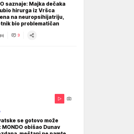
 saznaje: Majka dečaka
e ubio hirurga iz Vršca
na na neuropsihijatriju,
tnik bio problematičan
uj
3
O
vatske se gotovo može
: MONDO obišao Dunav
ezdana, meštani ne pamte