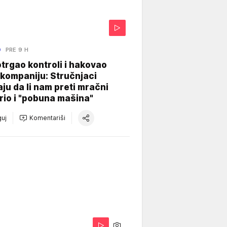
O
PRE 9 H
otrgao kontroli i hakovao
kompaniju: Stručnjaci
aju da li nam preti mračni
io i "pobuna mašina"
uj
Komentariši