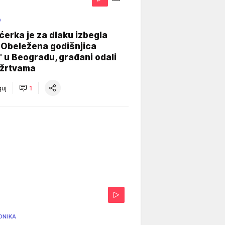
O
ćerka je za dlaku izbegla
 Obeležena godišnjica
" u Beogradu, građani odali
 žrtvama
uj
1
ONIKA