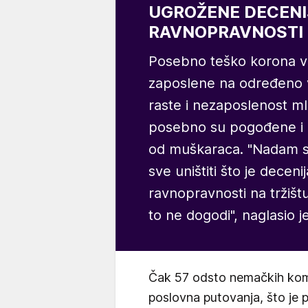
UGROŽENE DECENI
RAVNOPRAVNOSTI
Posebno teško korona v
zaposlene na određeno 
raste i nezaposlenost m
posebno su pogođene i 
od muškaraca. "Nadam s
sve uništiti što je decen
ravnopravnosti na tržišt
to ne dogodi", naglasio j
Čak 57 odsto nemačkih komp
poslovna putovanja, što je p