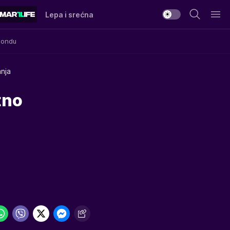
Lepa i srećna
Mondu
nja
tno