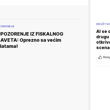
DRUŠTV
KONOMIJA
AI se 
POZORENJE IZ FISKALNOG
drugu 
AVETA: Oprezno sa većim
otkriv
latama!
scenar
Reag