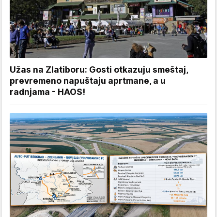
Užas na Zlatiboru: Gosti otkazuju smeštaj,
prevremeno napuštaju aprtmane, a u
radnjama - HAOS!