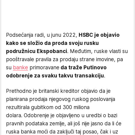
Podsećanja radi, u junu 2022,
HSBC je objavio
kako se složio da proda svoju rusku
podružnicu Ekspobanci
. Međutim, ruske vlasti su
pooštravale pravila za prodaju strane imovine, pa
su
banke
primoravane
da traže Putinovo
odobrenje za svaku takvu transakciju
.
Prethodno je britanski kreditor objavio da je
planirana prodaja njegovog ruskog poslovanja
rezultirala gubitkom od 300 miliona
dolara. Odobrenje je objavljeno u uredbi o bazi
pravnih podataka zemlje, ali još nije jasno da li će
ruska banka moći da zaključi taj posao, čak i uz