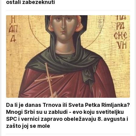
ostali zabezeknuti
Da li je danas Trnova ili Sveta Petka Rimljanka?
Mnogi Srbi su u zabludi - evo koju svetiteljku
SPC i vernici zapravo obeležavaju 8. avgusta i
zašto joj se mole