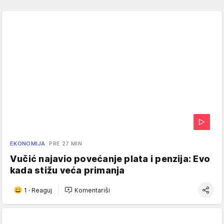
EKONOMIJA
PRE 27 MIN
Vučić najavio povećanje plata i penzija: Evo
kada stižu veća primanja
1
·
Reaguj
Komentariši