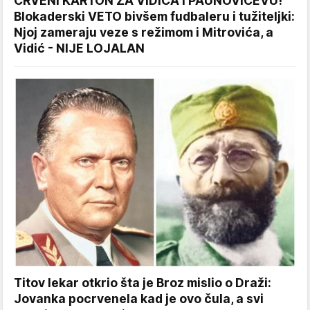
CRVENI KARTON ZA VIDIĆA I PAUNOVIĆEVU!
Blokaderski VETO bivšem fudbaleru i tužiteljki:
Njoj zameraju veze s režimom i Mitrovića, a
Vidić - NIJE LOJALAN
Titov lekar otkrio šta je Broz mislio o Draži:
Jovanka pocrvenela kad je ovo čula, a svi