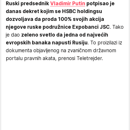
Ruski predsednik
Vladimir Putin
potpisao je
danas dekret kojim se HSBC holdingsu
dozvoljava da proda 100% svojih akcija
njegove ruske podružnice Expobanci JSC
. Tako
je dao
zeleno svetlo da jedna od najvećih
evropskih banaka napusti Rusiju
. To proizilazi iz
dokumenta objavljenog na zvaničnom državnom
portalu pravnih akata, prenosi Teletrejder.