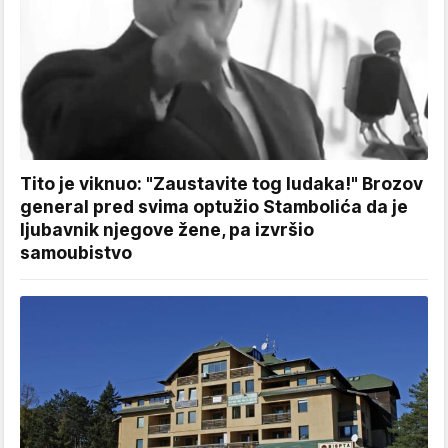
Tito je viknuo: "Zaustavite tog ludaka!" Brozov
general pred svima optužio Stambolića da je
ljubavnik njegove žene, pa izvršio
samoubistvo