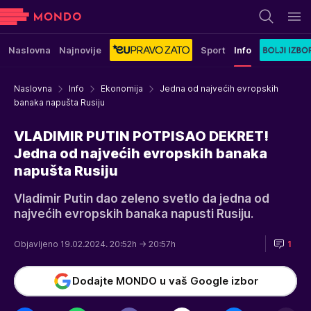
Naslovna
Najnovije
Sport
Info
Naslovna
Info
Ekonomija
Jedna od najvećih evropskih
banaka napušta Rusiju
VLADIMIR PUTIN POTPISAO DEKRET!
Jedna od najvećih evropskih banaka
napušta Rusiju
Vladimir Putin dao zeleno svetlo da jedna od
najvećih evropskih banaka napusti Rusiju.
Objavljeno 19.02.2024. 20:52h
→ 20:57h
1
Dodajte MONDO u vaš Google izbor