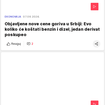
EKONOMIJA
07.08.2026.
Objavljene nove cene goriva u Srbiji: Evo
koliko će koštati benzin i dizel, jedan derivat
poskupeo
Reaguj
2