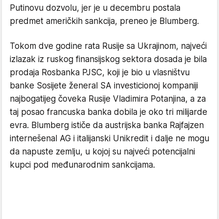
Putinovu dozvolu, jer je u decembru postala
predmet američkih sankcija, preneo je Blumberg.
Tokom dve godine rata Rusije sa Ukrajinom, najveći
izlazak iz ruskog finansijskog sektora dosada je bila
prodaja Rosbanka PJSC, koji je bio u vlasništvu
banke Sosijete ženeral SA investicionoj kompaniji
najbogatijeg čoveka Rusije Vladimira Potanjina, a za
taj posao francuska banka dobila je oko tri milijarde
evra. Blumberg ističe da austrijska banka Rajfajzen
internešenal AG i italijanski Unikredit i dalje ne mogu
da napuste zemlju, u kojoj su najveći potencijalni
kupci pod međunarodnim sankcijama.