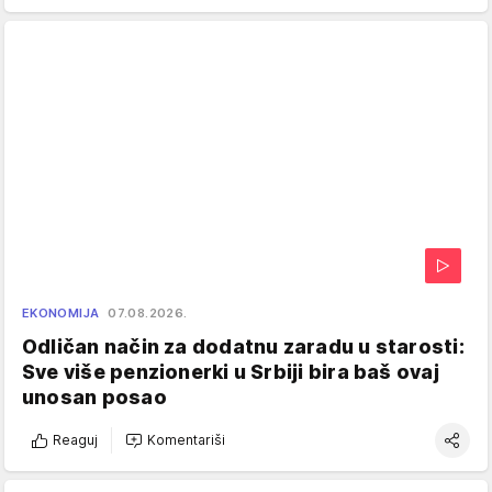
EKONOMIJA
07.08.2026.
Odličan način za dodatnu zaradu u starosti:
Sve više penzionerki u Srbiji bira baš ovaj
unosan posao
Reaguj
Komentariši