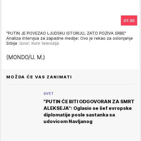
01:30
"PUTIN JE POVEZAO LJUDSKU ISTORIJU, ZATO POZIVA SRBE"
Analiza intervjua za zapadne medije: Ovo je rekao za oslonjanje
Srbije
Izvor: Kurir televizija
(MONDO/U. M.)
MOŽDA ĆE VAS ZANIMATI
SVET
"PUTIN ĆE BITI ODGOVORAN ZA SMRT
ALEKSEJA": Oglasio se šef evropske
diplomatije posle sastanka sa
udovicom Navljanog