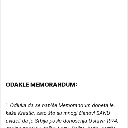
ODAKLE MEMORANDUM:
1.
Odluka da se napiše Memorandum doneta je,
kaže Krestić, zato što su mnogi članovi SANU
uvideli da je Srbija posle donošenja Ustava 1974.