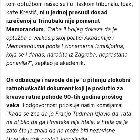
tom optužbom našao se i u Haškom tribunalu. Ipak,
kaže Krestić,
ni u jednoj presudi dosad
izrečenoj u Trinubalu nije pomenut
Memorandum.
"Treba li boljeg dokaza da je
optužba o velikosrpskoj politici Akademije i
Memoranduma podla i zlonamerna izmišljotina,
koja se i danas, naročito iz Zagreba, neprestano
ponavlja?"
, zapitao je akademik.
On odbacuje i navode da je "u pitanju zlokobni
ratnohuškački dokument koji je poslužio za
krvave ratne pohode 90-tih godina prošlog
veka"
i odgovornost pripisuje našim komšijama:
"Kada se zna da je Franjo Tuđman izjavio da 'rata
ne bi bilo da ga Hrvatske nije htela, a htela ga je
zato što je znala da ne može biti nezavisne
Hrvatske dok postoji Jugoslavija'.