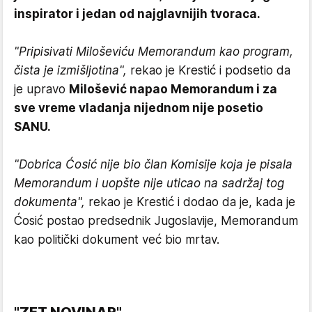
inspirator i jedan od najglavnijih tvoraca.
"Pripisivati Miloševiću Memorandum kao program,
čista je izmišljotina",
rekao je Krestić i podsetio da
je upravo
Milošević napao Memorandum i za
sve vreme vladanja nijednom nije posetio
SANU.
"Dobrica Ćosić nije bio član Komisije koja je pisala
Memorandum i uopšte nije uticao na sadržaj tog
dokumenta",
rekao je Krestić i dodao da je, kada je
Ćosić postao predsednik Jugoslavije, Memorandum
kao politički dokument već bio mrtav.
"ZET NOVINAR"