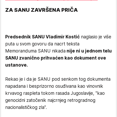
ZA SANU ZAVRŠENA PRIČA
Predsednik SANU Vladimir Kostić
naglasio je više
puta u svom govoru da nacrt teksta
Memoranduma SANU nikada
nije ni u jednom telu
SANU zvanično prihvaćen kao dokument ove
ustanove.
Rekao je i da je SANU pod senkom tog dokumenta
napadana i besprizorno osuđivana kao vinovnik
krvavog raspleta tokom rasada Jugoslavije, "kao
genocidni zatočenik najcrnjeg retrogradnog
nacionalističkog zla".