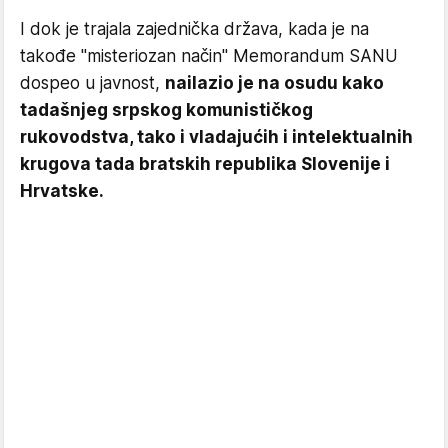
I dok je trajala zajednička država, kada je na
takođe "misteriozan način" Memorandum SANU
dospeo u javnost,
nailazio je na osudu kako
tadašnjeg srpskog komunističkog
rukovodstva, tako i vladajućih i intelektualnih
krugova tada bratskih republika Slovenije i
Hrvatske.