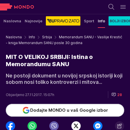
Naslovna
Najnovije
Sport
Info
Naslovna
Info
Srbija
Memorandum SANU - Vasilije Krestić
- kniga Memorandum SANU posle 30 godina
MIT O VELIKOJ SRBIJI: Istina o
Memorandumu SANU
Ne postoji dokument u novijoj srpskoj istoriji koji
sobom nosi toliko kontroverzi i mitova...
Objavljeno 27.11.2017. 15:07h
28
Dodajte MONDO u vaš Google izbor