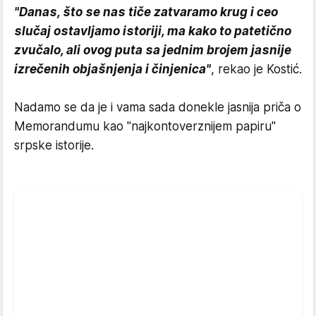
"Danas, što se nas tiče zatvaramo krug i ceo
slučaj ostavljamo istoriji, ma kako to patetično
zvučalo, ali ovog puta sa jednim brojem jasnije
izrečenih objašnjenja i činjenica"
, rekao je Kostić.
Nadamo se da je i vama sada donekle jasnija priča o
Memorandumu kao "najkontoverznijem papiru"
srpske istorije.