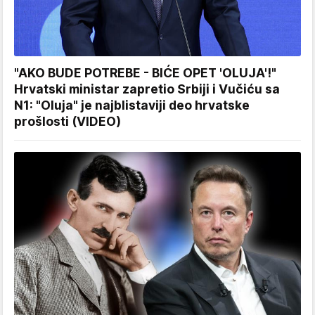
"AKO BUDE POTREBE - BIĆE OPET 'OLUJA'!"
Hrvatski ministar zapretio Srbiji i Vučiću sa
N1: "Oluja" je najblistaviji deo hrvatske
prošlosti (VIDEO)