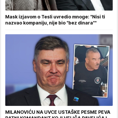
Mask izjavom o Tesli uvredio mnoge: "Nisi ti
nazvao kompaniju, nije bio "bez dinara""
MILANOVIĆU NA UVCE USTAŠKE PESME PEVA