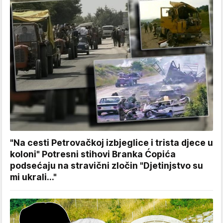
"Na cesti Petrovačkoj izbjeglice i trista djece u
koloni" Potresni stihovi Branka Ćopića
podsećaju na stravični zločin "Djetinjstvo su
mi ukrali..."