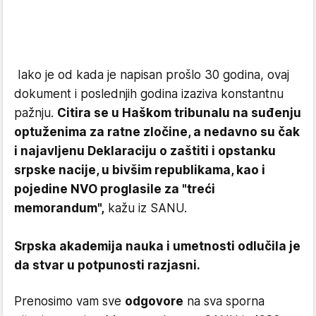
Iako je od kada je napisan prošlo 30 godina, ovaj
dokument i poslednjih godina izaziva konstantnu
pažnju.
Citira se u Haškom tribunalu na suđenju
optuženima za ratne zločine, a nedavno su čak
i najavljenu Deklaraciju o zaštiti i opstanku
srpske nacije, u bivšim republikama, kao i
pojedine NVO proglasile za "treći
memorandum",
kažu iz SANU.
Srpska akademija nauka i umetnosti odlučila je
da stvar u potpunosti razjasni.
Prenosimo vam sve
odgovore
na sva sporna