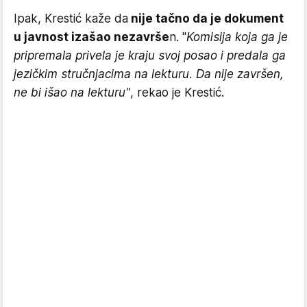
Ipak, Krestić kaže da
nije tačno da je dokument
u javnost izašao nezavrše
n. "
Komisija koja ga je
pripremala privela je kraju svoj posao i predala ga
jezičkim stručnjacima na lekturu. Da nije završen,
ne bi išao na lekturu"
, rekao je Krestić.