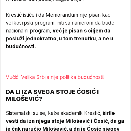
Krestić ističe i da Memorandum nije pisan kao
velikosrpski program, niti sa namerom da bude
nacionalni program,
već je pisan s ciljem da
posluži jednokratno, u tom trenutku, a ne u
budućnosti.
Vučić: Velika Srbija nije politika budućnosti!
DA LI IZA SVEGA STOJE ĆOSIĆ I
MILOŠEVIĆ?
Sistematski su se, kaže akademik Krestić
, širile
vesti da iza njega stoje Milošević i Ćosić, da ga
je čak naručio Milošević, a da je Ćosić njegov