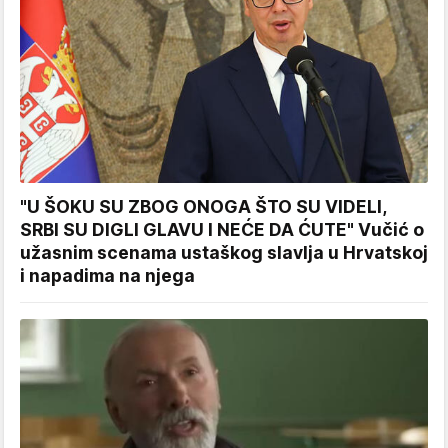
"U ŠOKU SU ZBOG ONOGA ŠTO SU VIDELI,
SRBI SU DIGLI GLAVU I NEĆE DA ĆUTE" Vučić o
užasnim scenama ustaškog slavlja u Hrvatskoj
i napadima na njega