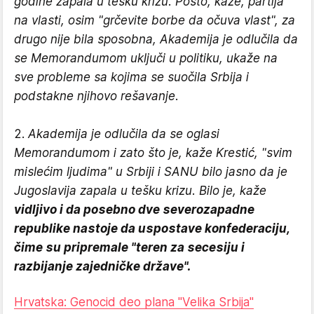
godine zapala u tešku krizu. Pošto, kaže, partija
na vlasti, osim "grčevite borbe da očuva vlast", za
drugo nije bila sposobna, Akademija je odlučila da
se Memorandumom uključi u politiku, ukaže na
sve probleme sa kojima se suočila Srbija i
podstakne njihovo rešavanje.
2.
Akademija je odlučila da se oglasi
Memorandumom i zato što je, kaže Krestić, "svim
mislećim ljudima" u Srbiji i SANU bilo jasno da je
Jugoslavija zapala u tešku krizu. Bilo je, kaže
vidljivo i da posebno dve severozapadne
republike nastoje da uspostave konfederaciju,
čime su pripremale "teren za secesiju i
razbijanje zajedničke države".
Hrvatska: Genocid deo plana "Velika Srbija"