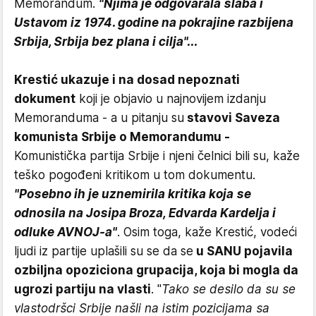
Memorandum.
"Njima je odgovarala slaba i
Ustavom iz 1974. godine na pokrajine razbijena
Srbija, Srbija bez plana i cilja"...
Krestić ukazuje i na dosad nepoznati
dokument
koji je objavio u najnovijem izdanju
Memoranduma - a u pitanju su
stavovi Saveza
komunista Srbije o Memorandumu -
Komunistička partija Srbije i njeni čelnici bili su, kaže
teško pogođeni kritikom u tom dokumentu.
"Posebno ih je uznemirila kritika koja se
odnosila na Josipa Broza, Edvarda Kardelja i
odluke AVNOJ-a"
. Osim toga, kaže Krestić, vodeći
ljudi iz partije uplašili su se da se
u SANU pojavila
ozbiljna opoziciona grupacija, koja bi mogla da
ugrozi partiju na vlasti
. "
Tako se desilo da su se
vlastodršci Srbije našli na istim pozicijama sa