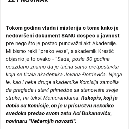
Tokom godina vlada i misterija o tome kako je
nedovršeni dokument SANU dospeo u javnost
pre nego što je postao punovažni akt Akademije.
Mi bismo rekli "preko veze", a akademik Krestić
objasnio je to ovako - "
Sada, posle 30 godina
pouzdano znamo da je tačna samo pretpostavka
koja se ticala akademika Jovana Đorđevića. Njega
je, kao i neke druge akademike Komisija zamolila
da pregleda i stavi primedbe sa stanovišta svoje
struke, na tekst Memoranduma.
Rukopis, koji je
dobio od Komisije, on je u prisustvu nekoliko
svedoka predao svom zetu Aci Đukanoviću,
novinaru "Večernjih novosti".