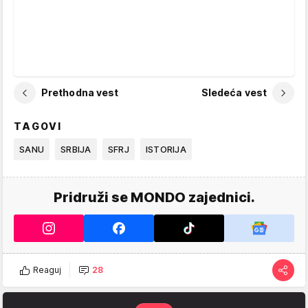
Prethodna vest
Sledeća vest
TAGOVI
SANU
SRBIJA
SFRJ
ISTORIJA
Pridruži se MONDO zajednici.
Reaguj
28