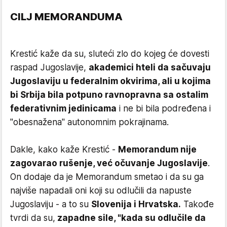
CILJ MEMORANDUMA
Krestić kaže da su, sluteći zlo do kojeg će dovesti
raspad Jugoslavije,
akademici hteli da sačuvaju
Jugoslaviju u federalnim okvirima, ali u kojima
bi Srbija bila potpuno ravnopravna sa ostalim
federativnim jedinicama
i ne bi bila podređena i
"obesnažena" autonomnim pokrajinama.
Dakle, kako kaže Krestić -
Memorandum nije
zagovarao rušenje, već očuvanje Jugoslavije
.
On dodaje da je Memorandum smetao i da su ga
najviše napadali oni koji su odlučili da napuste
Jugoslaviju - a to su
Slovenija i Hrvatska.
Takođe
tvrdi da su,
zapadne sile, "kada su odlučile da