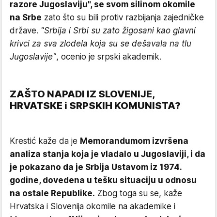
razore Jugoslaviju", se svom silinom okomile
na Srbe
zato što su bili protiv razbijanja zajedničke
države.
"Srbija i Srbi su zato žigosani kao glavni
krivci za sva zlodela koja su se dešavala na tlu
Jugoslavije"
, ocenio je srpski akademik.
ZAŠTO NAPADI IZ SLOVENIJE,
HRVATSKE i SRPSKIH KOMUNISTA?
Krestić kaže da je
Memorandumom izvršena
analiza stanja koja je vladalo u Jugoslaviji, i da
je pokazano da je Srbija Ustavom iz 1974.
godine, dovedena u tešku situaciju u odnosu
na ostale Republike.
Zbog toga su se, kaže
Hrvatska i Slovenija okomile na akademike i