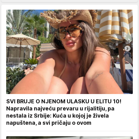
SVI BRUJE O NJENOM ULASKU U ELITU 10!
Napravila najveću prevaru u rijalitiju, pa
nestala iz Srbije: Kuća u kojoj je živela
napuštena, a svi pričaju o ovom