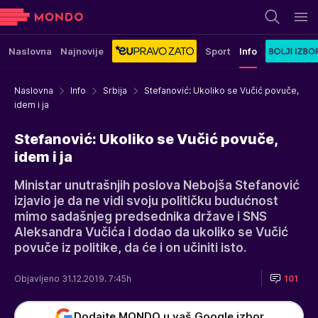
Naslovna
Najnovije
Sport
Info
Naslovna
Info
Srbija
Stefanović: Ukoliko se Vučić povuče,
idem i ja
Stefanović: Ukoliko se Vučić povuče,
idem i ja
Ministar unutrašnjih poslova Nebojša Stefanović
izjavio je da ne vidi svoju političku budućnost
mimo sadašnjeg predsednika države i SNS
Aleksandra Vučića i dodao da ukoliko se Vučić
povuče iz politike, da će i on učiniti isto.
Objavljeno 31.12.2019. 7:45h
101
Dodajte MONDO u vaš Google izbor