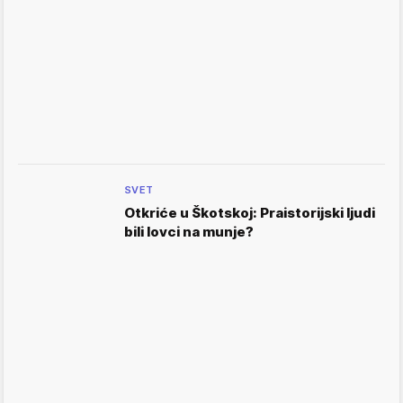
SVET
Otkriće u Škotskoj: Praistorijski ljudi
bili lovci na munje?