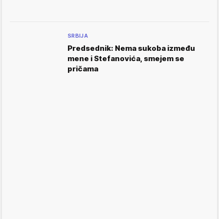
SRBIJA
Predsednik: Nema sukoba između
mene i Stefanovića, smejem se
pričama