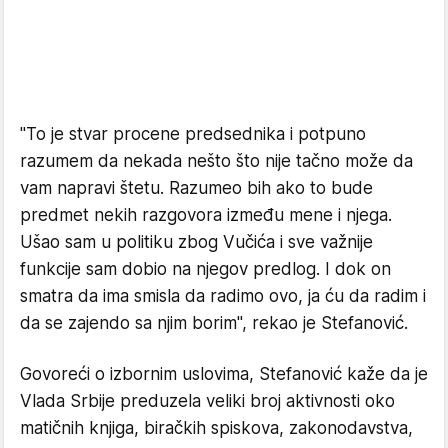
"To je stvar procene predsednika i potpuno
razumem da nekada nešto što nije tačno može da
vam napravi štetu. Razumeo bih ako to bude
predmet nekih razgovora između mene i njega.
Ušao sam u politiku zbog Vučića i sve važnije
funkcije sam dobio na njegov predlog. I dok on
smatra da ima smisla da radimo ovo, ja ću da radim i
da se zajendo sa njim borim", rekao je Stefanović.
Govoreći o izbornim uslovima, Stefanović kaže da je
Vlada Srbije preduzela veliki broj aktivnosti oko
matičnih knjiga, biračkih spiskova, zakonodavstva,