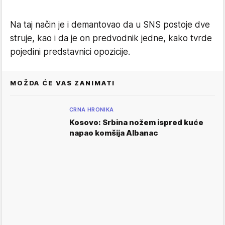
Na taj način je i demantovao da u SNS postoje dve
struje, kao i da je on predvodnik jedne, kako tvrde
pojedini predstavnici opozicije.
MOŽDA ĆE VAS ZANIMATI
CRNA HRONIKA
Kosovo: Srbina nožem ispred kuće
napao komšija Albanac