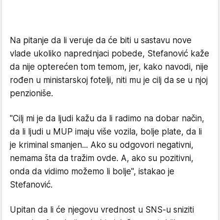
Na pitanje da li veruje da će biti u sastavu nove
vlade ukoliko naprednjaci pobede, Stefanović kaže
da nije opterećen tom temom, jer, kako navodi, nije
rođen u ministarskoj fotelji, niti mu je cilj da se u njoj
penzioniše.
"Cilj mi je da ljudi kažu da li radimo na dobar način,
da li ljudi u MUP imaju više vozila, bolje plate, da li
je kriminal smanjen... Ako su odgovori negativni,
nemama šta da tražim ovde. A, ako su pozitivni,
onda da vidimo možemo li bolje", istakao je
Stefanović.
Upitan da li će njegovu vrednost u SNS-u sniziti