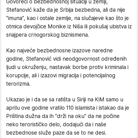
Govoreći o bezbednosnoj situaciji u zemlji,
Stefanović kaže da je Srbija bezbedna, ali da nije
"imuna", kao i ostale zemlje, na slučajeve kao što je
otmica devojčice Monike iz Niša ili pokušaj ubistva iz
snajpera crnogorskog biznismena.
Kao najveće bezbednosne izazove naredne
godine, Stefanović vidi neodgovornost određenih
ljudi u okruženju, nastavak borbe protiv kriminala i
korupcije, ali i izazovi migracija i potencijalnog
terorizma.
Ukazao je i da se sa ratišta u Siriji na KiM samo u
aprilu ove godine vratilo 110 islamista i istakao da je
Priština dužna da ih "drži na oku" da ne počine
neko terorističko delo, dodajući da i naše
bezbednose služe paze da se to ne desi.