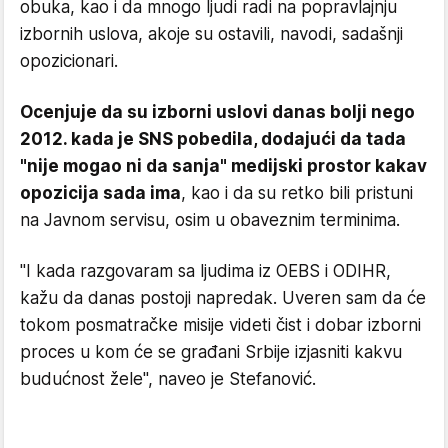
obuka, kao i da mnogo ljudi radi na popravlajnju
izbornih uslova, akoje su ostavili, navodi, sadašnji
opozicionari.
Ocenjuje da su izborni uslovi danas bolji nego
2012. kada je SNS pobedila, dodajući da tada
"nije mogao ni da sanja" medijski prostor kakav
opozicija sada ima
, kao i da su retko bili pristuni
na Javnom servisu, osim u obaveznim terminima.
"I kada razgovaram sa ljudima iz OEBS i ODIHR,
kažu da danas postoji napredak. Uveren sam da će
tokom posmatračke misije videti čist i dobar izborni
proces u kom će se građani Srbije izjasniti kakvu
budućnost žele", naveo je Stefanović.