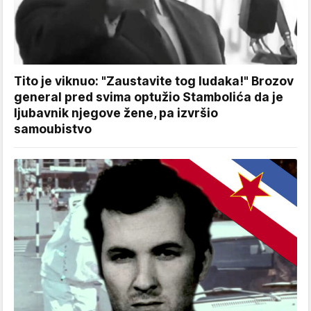
Tito je viknuo: "Zaustavite tog ludaka!" Brozov
general pred svima optužio Stambolića da je
ljubavnik njegove žene, pa izvršio
samoubistvo