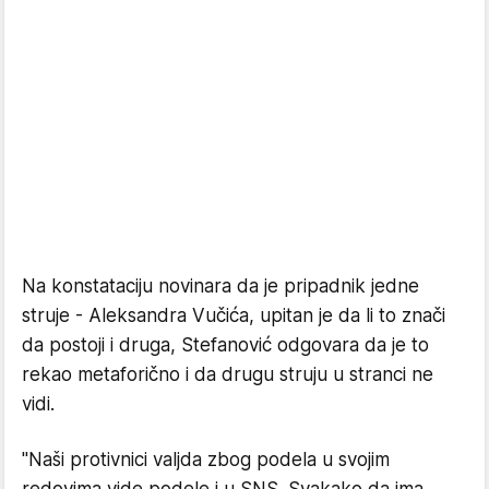
Na konstataciju novinara da je pripadnik jedne
struje - Aleksandra Vučića, upitan je da li to znači
da postoji i druga, Stefanović odgovara da je to
rekao metaforično i da drugu struju u stranci ne
vidi.
"Naši protivnici valjda zbog podela u svojim
redovima vide podele i u SNS. Svakako da ima