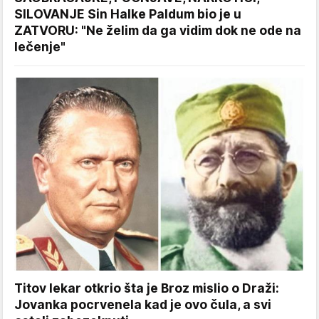
SILOVANJE Sin Halke Paldum bio je u
ZATVORU: "Ne želim da ga vidim dok ne ode na
lečenje"
Titov lekar otkrio šta je Broz mislio o Draži:
Jovanka pocrvenela kad je ovo čula, a svi