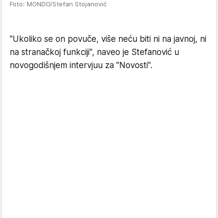
Foto: MONDO/Stefan Stojanović
"Ukoliko se on povuče, više neću biti ni na javnoj, ni
na stranačkoj funkciji", naveo je Stefanović u
novogodišnjem intervjuu za "Novosti".