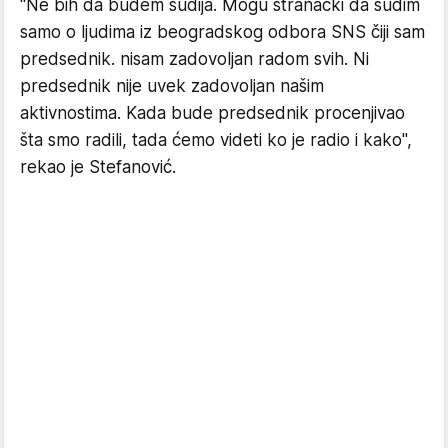
"Ne bih da budem sudija. Mogu stranački da sudim
samo o ljudima iz beogradskog odbora SNS čiji sam
predsednik. nisam zadovoljan radom svih. Ni
predsednik nije uvek zadovoljan našim
aktivnostima. Kada bude predsednik procenjivao
šta smo radili, tada ćemo videti ko je radio i kako",
rekao je Stefanović.