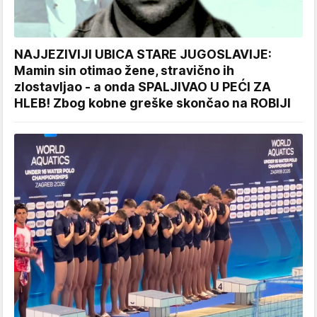
NAJJEZIVIJI UBICA STARE JUGOSLAVIJE:
Mamin sin otimao žene, stravično ih
zlostavljao - a onda SPALJIVAO U PEĆI ZA
HLEB! Zbog kobne greške skončao na ROBIJI