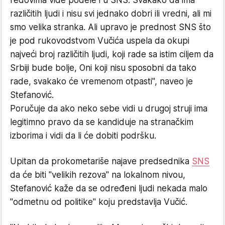
različitih ljudi i nisu svi jednako dobri ili vredni, ali mi
smo velika stranka. Ali upravo je prednost SNS što
je pod rukovodstvom Vučića uspela da okupi
najveći broj različitih ljudi, koji rade sa istim ciljem da
Srbiji bude bolje, Oni koji nisu sposobni da tako
rade, svakako će vremenom otpasti", naveo je
Stefanović.
Poručuje da ako neko sebe vidi u drugoj struji ima
legitimno pravo da se kandiduje na stranačkim
izborima i vidi da li će dobiti podršku.
Upitan da prokometariše najave predsednika
SNS
da će biti "velikih rezova" na lokalnom nivou,
Stefanović kaže da se određeni ljudi nekada malo
"odmetnu od politike" koju predstavlja Vučić.