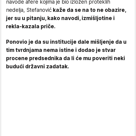
navode afere kojima je bio izložen proteklih
nedelja, Stefanović
kaže da se na to ne obazire,
jer su u pitanju, kako navodi, izmišljotine i
rekla-kazala priče.
Ponovio je da su institucije dale mišljenje da u
tim tvrdnjama nema istine i dodao je stvar
procene predsednika da li će mu poveriti neki
budući državni zadatak.