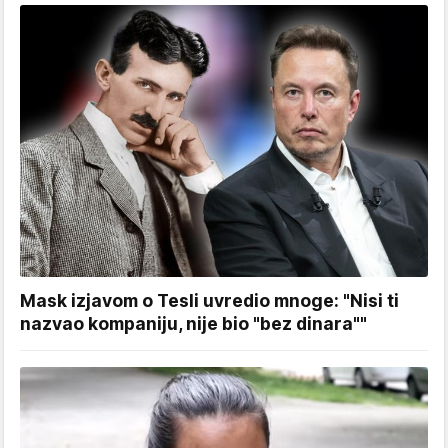
Mask izjavom o Tesli uvredio mnoge: "Nisi ti
nazvao kompaniju, nije bio "bez dinara""