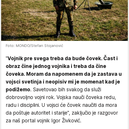
Foto: MONDO/Stefan Stojanović
"
Vojnik pre svega treba da bude čovek. Čast i
obraz čine jednog vojnika i treba da čine
čoveka. Moram da napomenem da je zastava u
vojsci svetinja i neopisiv mi je momenat kad je
podižemo
. Savetovao bih svakog da služi
dobrovoljno vojni rok. Vojska nauči čoveka redu,
radu i disciplini. U vojsci će čovek naučiti da mora
da poštuje autoritet i starije", zaključio je razgovor
za naš portal vojnik Igor Živković.