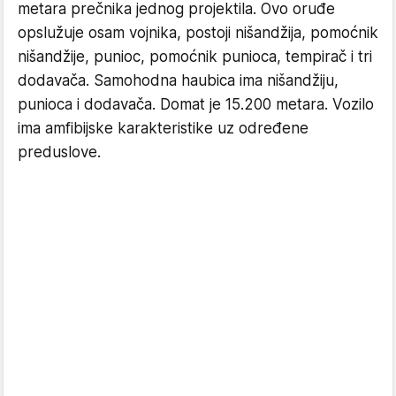
metara prečnika jednog projektila. Ovo oruđe
opslužuje osam vojnika, postoji nišandžija, pomoćnik
nišandžije, punioc, pomoćnik punioca, tempirač i tri
dodavača. Samohodna haubica ima nišandžiju,
punioca i dodavača. Domat je 15.200 metara. Vozilo
ima amfibijske karakteristike uz određene
preduslove.