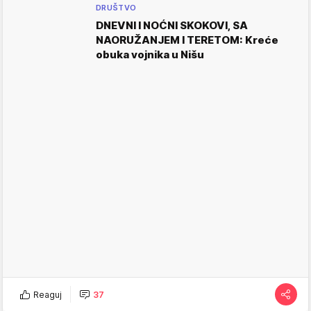
DRUŠTVO
DNEVNI I NOĆNI SKOKOVI, SA
NAORUŽANJEM I TERETOM: Kreće
obuka vojnika u Nišu
Reaguj
37