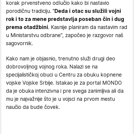
korak prvenstveno odlučio kako bi nastavio
porodičnu tradiciju. "
Deda i otac su služili vojni
rok i to za mene predstavlja poseban čin i dug
prema otadžbini
. Kasnije planiram da nastavim rad
u Ministarstvu odbrane", započeo je razgovor naš
sagovornik.
Kako nam je objasnio, trenutno služi drugi deo
dobrovoljnog vojnog roka. Nalazi se na
specijalističkoj obuci u Centru za obuku kopnene
vojske Vojske Srbije. Istakao je za portal MONDO
da je obuka intenzivna i pre svega zanimljiva ali da
mu je najvažnije što je u vojsci na prvom mestu
naučio da bude čovek.