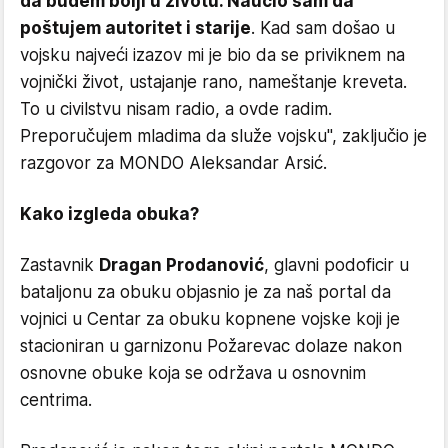
da budem bolji u životu. Naučio sam da
poštujem autoritet i starije
. Kad sam došao u
vojsku najveći izazov mi je bio da se priviknem na
vojnički život, ustajanje rano, nameštanje kreveta.
To u civilstvu nisam radio, a ovde radim.
Preporučujem mladima da služe vojsku", zaključio je
razgovor za MONDO Aleksandar Arsić.
Kako izgleda obuka?
Zastavnik
Dragan Prodanović
, glavni podoficir u
bataljonu za obuku objasnio je za naš portal da
vojnici u Centar za obuku kopnene vojske koji je
stacioniran u garnizonu Požarevac dolaze nakon
osnovne obuke koja se održava u osnovnim
centrima.