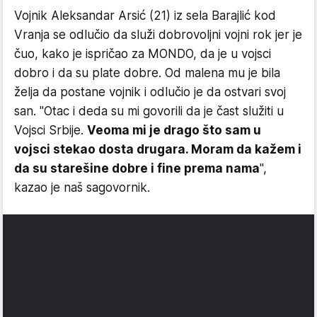
Vojnik Aleksandar Arsić (21) iz sela Barajlić kod
Vranja se odlučio da služi dobrovoljni vojni rok jer je
čuo, kako je ispričao za MONDO, da je u vojsci
dobro i da su plate dobre. Od malena mu je bila
želja da postane vojnik i odlučio je da ostvari svoj
san. "Otac i deda su mi govorili da je čast služiti u
Vojsci Srbije.
Veoma mi je drago što sam u
vojsci stekao dosta drugara. Moram da kažem i
da su starešine dobre i fine prema nama
",
kazao je naš sagovornik.