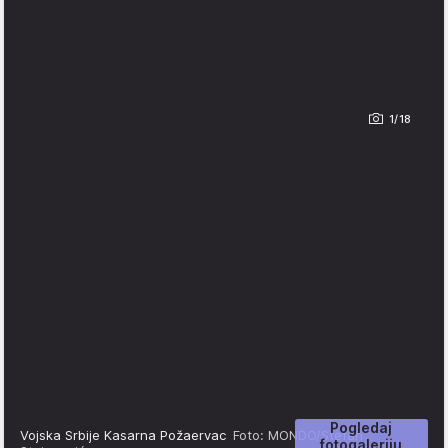
1/18
Pogledaj
Vojska Srbije Kasarna Požaervac
Foto: MONDO/Stefan
fotogaleriju