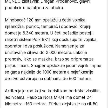
MONDO zastavnik Dragan Prodanović, glavni
podoficir u bataljonu za obuku.
Minobacač 120 mm opslužuju četiri vojnika,
njišandžija, punioc, tempirač i dodavač. Krajnji
domet je 6.340 metara. U četi pešadije postoji i
raketni sistem Polk 9K11 koji opslužuju tri vojnika,
operator i dva poslužioca. Namenjen je za
uništavanje ciljeva do 3.000 metara. Lako je
prenosiv, lako se maskira, brzo se priprema za
paljbu i marš. Snajper opslužuje jedan vojnik i njime
se gađa najdalje do 1000 metara a najefikasnije
dejstvo ostvaruje na daljinama do 800 metara.
Artiljerija je rod koji se koristi kao podrška vlastitim
jedinicama. Haubica Nora M-84 ima domet 24
kilometra i 150 metara. Efekat dejstva je na cilj 50