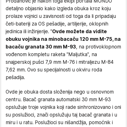
Prodanović je nakon toga ekipi portala MONDO
detaljno objasnio kako izgleda obuka kroz koju
prolaze vojnici u zavisnosti od toga da li pripadaju
četi-bateriji za OS pešadije, artiljerije, oklopnih
jedinica ili inžinjerije. "
Ovde možete da vidite
obuku vojnika na minobacaču 120 mm M-75, na
bacaču granata 30 mm M-93
, na protivoklopnom
vođenom kompletu raketa "Maljutka", na
snajperskoj pušci 7,9 mm M-76 i mitraljezu M-84
7,62 mm. Ovo su specijalnosti u okviru roda
pešadija.
Ovde je obuka dosta složenija nego u osnovnom
centru. Bacač granata automatski 30 mm M-93
opslužuje troje vojnika koji rade sinhronizovano i oni
su poslužioci, znači opslužuju taj bacač granata i u
miru i u ratu. Poslužioci su nišandžija, pomoćnik i