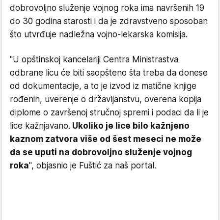
dobrovoljno služenje vojnog roka ima navršenih 19
do 30 godina starosti i da je zdravstveno sposoban
što utvrđuje nadležna vojno-lekarska komisija.
"U opštinskoj kancelariji Centra Ministrastva
odbrane licu će biti saopšteno šta treba da donese
od dokumentacije, a to je izvod iz matične knjige
rođenih, uverenje o državljanstvu, overena kopija
diplome o završenoj stručnoj spremi i podaci da li je
lice kažnjavano.
Ukoliko je lice bilo kažnjeno
kaznom zatvora više od šest meseci ne može
da se uputi na dobrovoljno služenje vojnog
roka
", objasnio je Fuštić za naš portal.