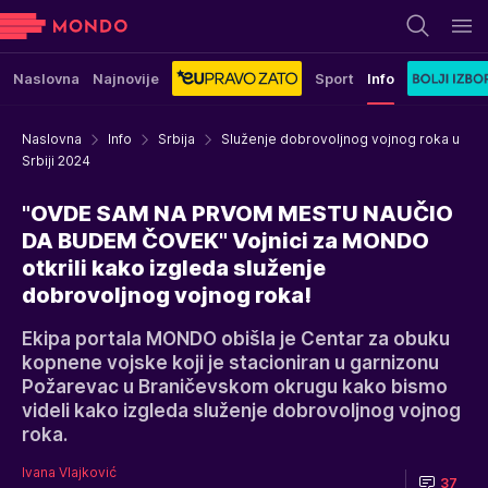
Naslovna
Najnovije
Sport
Info
Naslovna
Info
Srbija
Služenje dobrovoljnog vojnog roka u
Srbiji 2024
"OVDE SAM NA PRVOM MESTU NAUČIO
DA BUDEM ČOVEK" Vojnici za MONDO
otkrili kako izgleda služenje
dobrovoljnog vojnog roka!
Ekipa portala MONDO obišla je Centar za obuku
kopnene vojske koji je stacioniran u garnizonu
Požarevac u Braničevskom okrugu kako bismo
videli kako izgleda služenje dobrovoljnog vojnog
roka.
Ivana Vlajković
37