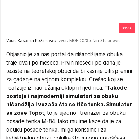
01:46
Vasić Kasarna Požarevac
Izvor: MONDO/Stefan Stojanović
Objasnio je za naš portal da nišandžijama obuka
traje dva i po meseca. Prvih mesec i po dana je
težište na teoretskoj obuci da bi kasnije bili spremni
za gađanje na vojnom kompleksu Orešac koji se
realizuje iz naoružanja oklopnih jedinica. "
Takođe
postoje i najmoderniji simulatori za obuku
nišandžija i vozača što se tiče tenka. Simulator
se zove Topot
, to je ujedno i trenažer za obuku
posade tenka M-84. Iako mu ime kaže da je za
obuku posade tenka, mi ga koristimo i za
individualno obuku vojnika što mnogo uprošćava