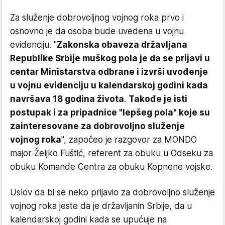
Za služenje dobrovoljnog vojnog roka prvo i
osnovno je da osoba bude uvedena u vojnu
evidenciju. "
Zakonska obaveza državljana
Republike Srbije muškog pola je da se prijavi u
centar Ministarstva odbrane i izvrši uvođenje
u vojnu evidenciju u kalendarskoj godini kada
navršava 18 godina života
.
Takođe je isti
postupak i za pripadnice "lepšeg pola" koje su
zainteresovane za dobrovoljno služenje
vojnog roka
", započeo je razgovor za MONDO
major Željko Fuštić, referent za obuku u Odseku za
obuku Komande Centra za obuku Kopnene vojske.
Uslov da bi se neko prijavio za dobrovoljno služenje
vojnog roka jeste da je državljanin Srbije, da u
kalendarskoj godini kada se upućuje na