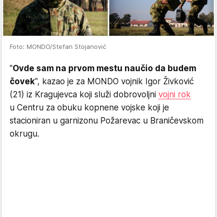
Foto: MONDO/Stefan Stojanović
"
Ovde sam na prvom mestu naučio da budem
čovek
", kazao je za MONDO vojnik Igor Živković
(21) iz Kragujevca koji služi dobrovoljni
vojni rok
u Centru za obuku kopnene vojske koji je
stacioniran u garnizonu Požarevac u Braničevskom
okrugu.