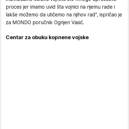
proces jer imamo uvid šta vojnici na njemu rade i
lakše možemo da utičemo na njihov rad", ispričao je
za MONDO poručnik Ognjen Vasić.
Centar za obuku kopnene vojske