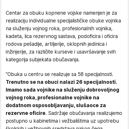
Centar za obuku kopnene vojske namenjen je za
realizaciju individualne specijalističke obuke vojnika
na služenju vojnog roka, profesionalnih vojnika,
kadeta, lica rezervnog sastava, podoficira i oficira
rodova pešadije, artiljerije, oklopnih jedinica i
inžinjerije, za različite kurseve i usavršavanje svih
kategorija subjekata obučavanja.
"Obuka u centru se realizuje sa 58 specijalnosti.
Trenutno se na obuci nalazi 26 specijalnosti.
Imamo sada vojnike na služenju dobrovoljnog
vojnog roka, profesionalne vojnike na
dodatnom osposobljavanju, slušaoce za
rezervne oficire
. Sadržaje obučavanja realizujemo
postupno u kabinetima i vežbalištima uz upotrebu
školskih i vežbovnih sredstava nakon čega