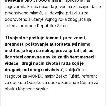
desetara oko 51.000 dinara
", ispričao je naš
sagovornik. Fuštić ističe da je veoma značajno da se
prvenstveno mladići, a i devojke prijavljuju za
dobrovoljno služenje vojnog roka zbog jačanja
sistema odbrane Republike Srbije.
"
U vojsci se poštuje tačnost, preciznost,
urednost, poštovanje autoriteta. Mi nismo
institucija koja će nekog prevaspitati, ali će
lice steći osnovne navike za tih šest meseci i
videće i drugi način života i rada koji je
drugačiji od onog u civilstvu
", zaključio je
razgovor za MONDO major Željko Fuštić, referent
za obuku u Odseku za obuku Komande Centra za
obuku Kopnene vojske.