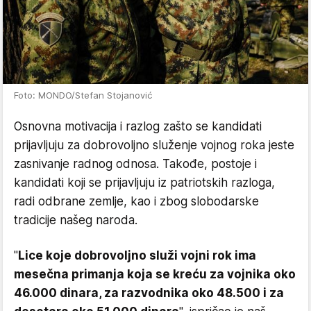
Foto: MONDO/Stefan Stojanović
Osnovna motivacija i razlog zašto se kandidati
prijavljuju za dobrovoljno služenje vojnog roka jeste
zasnivanje radnog odnosa. Takođe, postoje i
kandidati koji se prijavljuju iz patriotskih razloga,
radi odbrane zemlje, kao i zbog slobodarske
tradicije našeg naroda.
"
Lice koje dobrovoljno služi vojni rok ima
mesečna primanja koja se kreću za vojnika oko
46.000 dinara, za razvodnika oko 48.500 i za