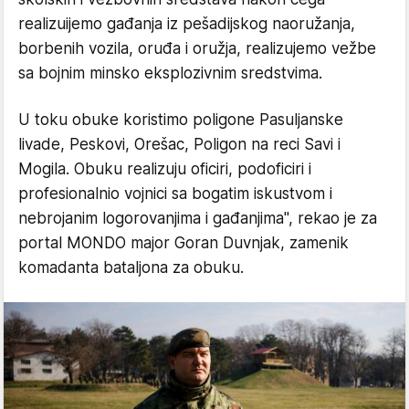
realizuijemo gađanja iz pešadijskog naoružanja,
borbenih vozila, oruđa i oružja, realizujemo vežbe
sa bojnim minsko eksplozivnim sredstvima.
U toku obuke koristimo poligone Pasuljanske
livade, Peskovi, Orešac, Poligon na reci Savi i
Mogila. Obuku realizuju oficiri, podoficiri i
profesionalnio vojnici sa bogatim iskustvom i
nebrojanim logorovanjima i gađanjima", rekao je za
portal MONDO major Goran Duvnjak, zamenik
komadanta bataljona za obuku.