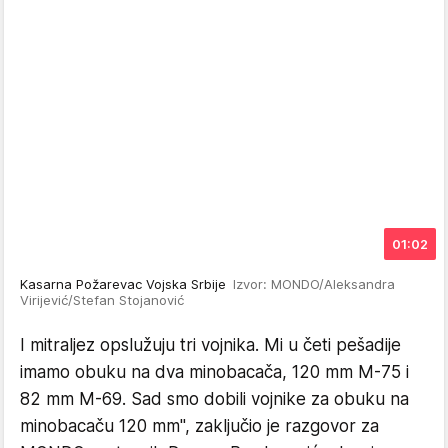
01:02
Kasarna Požarevac Vojska Srbije
Izvor: MONDO/Aleksandra
Virijević/Stefan Stojanović
I mitraljez opslužuju tri vojnika. Mi u četi pešadije
imamo obuku na dva minobacača, 120 mm M-75 i
82 mm M-69. Sad smo dobili vojnike za obuku na
minobacaču 120 mm", zaključio je razgovor za