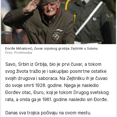
Đorđe Mihailović, čuvar srpskog groblja Zejtinlik u Solunu
Foto: Profimedia
Savo, Srbin iz Grblja, bio je prvi čuvar, a tokom
svog života tražio je i sakupljao posmrtne ostatke
svojih drugova i saboraca. Na Zejtinliku ih je čuvao
do svoje smrti 1928. godine. Njega je nasledio
Đorđev otac, Đuro, koji je tokom Drugog svetskog
rata, a onda ga je 1961. godine nasledio sin Đorđe.
Danas sva trojica počivaju na ovom mestu.