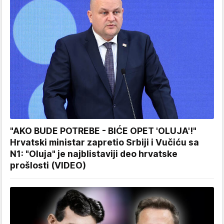
"AKO BUDE POTREBE - BIĆE OPET 'OLUJA'!"
Hrvatski ministar zapretio Srbiji i Vučiću sa
N1: "Oluja" je najblistaviji deo hrvatske
prošlosti (VIDEO)