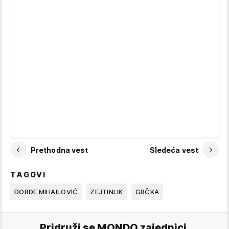
Prethodna vest
Sledeća vest
TAGOVI
ĐORĐE MIHAILOVIĆ
ZEJTINLIK
GRČKA
Pridruži se MONDO zajednici.