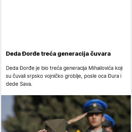
Deda Đorđe treća generacija čuvara
Deda Đorđe je bio treća generacija Mihailovića koji
su čuvali srpsko vojničko groblje, posle oca Đura i
dede Sava.