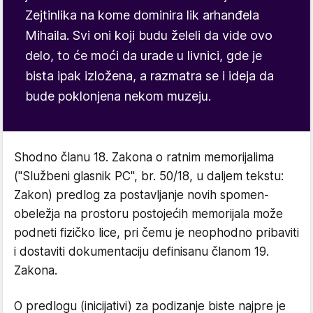
Zejtinlika na kome dominira lik arhanđela
Mihaila. Svi oni koji budu želeli da vide ovo
delo, to će moći da urade u livnici, gde je
bista ipak izložena, a razmatra se i ideja da
bude poklonjena nekom muzeju.
Shodno članu 18. Zakona o ratnim memorijalima
("Službeni glasnik PC", br. 50/18, u daljem tekstu:
Zakon) predlog za postavljanje novih spomen-
obeležja na prostoru postojećih memorijala može
podneti fizičko lice, pri čemu je neophodno pribaviti
i dostaviti dokumentaciju definisanu članom 19.
Zakona.
O predlogu (inicijativi) za podizanje biste najpre je