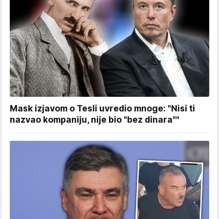
Mask izjavom o Tesli uvredio mnoge: "Nisi ti
nazvao kompaniju, nije bio "bez dinara""