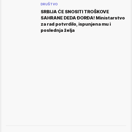
DRUŠTVO
SRBIJA ĆE SNOSITI TROŠKOVE
SAHRANE DEDA ĐORĐA! Ministarstvo
za rad potvrdilo, ispunjena mu i
poslednja želja