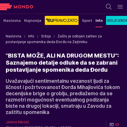
Naslovna
Najnovije
Sport
Info
Naslovna
Info
Srbija
Zašto je odbijen zahtev za
postavljanje spomenika deda Đorđu na Zejtinliku
"BISTA MOŽE, ALI NA DRUGOM MESTU":
Saznajemo detalje odluke da se zabrani
postavljanje spomenika deda Đorđu
Uvažavajući sentimentalnu vezanost ljudi za
ličnost i požrtvovanost Đorđa Mihajlovića tokom
decenijske brige o groblju, predlažemo da se
razmotri mogućnost eventualnog podizanja
biste na drugoj lokaciji, smatraju u Zavodu za
zaštitu spomenika
Jelena Nikolić
17