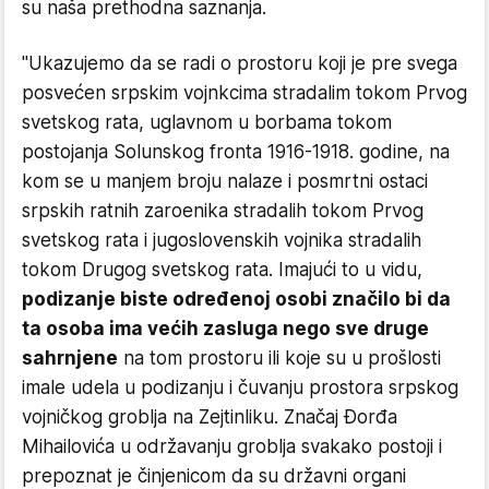
su naša prethodna saznanja.
"Ukazujemo da se radi o prostoru koji je pre svega
posvećen srpskim vojnkcima stradalim tokom Prvog
svetskog rata, uglavnom u borbama tokom
postojanja Solunskog fronta 1916-1918. godine, na
kom se u manjem broju nalaze i posmrtni ostaci
srpskih ratnih zaroenika stradalih tokom Prvog
svetskog rata i jugoslovenskih vojnika stradalih
tokom Drugog svetskog rata. Imajući to u vidu,
podizanje biste određenoj osobi značilo bi da
ta osoba ima većih zasluga nego sve druge
sahrnjene
na tom prostoru ili koje su u prošlosti
imale udela u podizanju i čuvanju prostora srpskog
vojničkog groblja na Zejtinliku. Značaj Đorđa
Mihailovića u održavanju groblja svakako postoji i
prepoznat je činjenicom da su državni organi