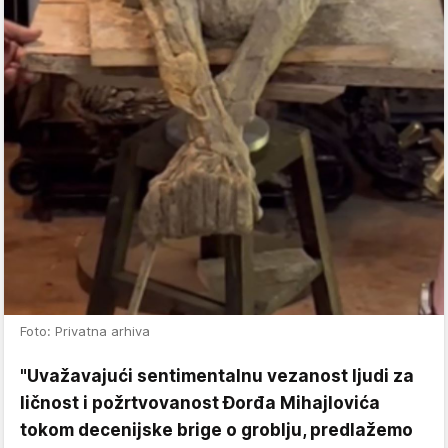
Foto: Privatna arhiva
"Uvažavajući sentimentalnu vezanost ljudi za
ličnost i požrtvovanost Đorđa Mihajlovića
tokom decenijske brige o groblju, predlažemo