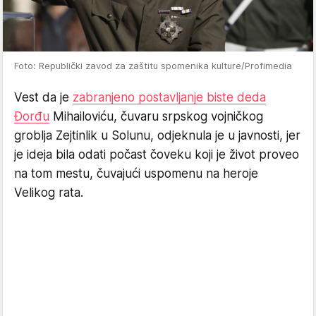
Foto: Republički zavod za zaštitu spomenika kulture/Profimedia
Vest da je
zabranjeno postavljanje biste deda
Đorđu
Mihailoviću, čuvaru srpskog vojničkog
groblja Zejtinlik u Solunu, odjeknula je u javnosti, jer
je ideja bila odati počast čoveku koji je život proveo
na tom mestu, čuvajući uspomenu na heroje
Velikog rata.