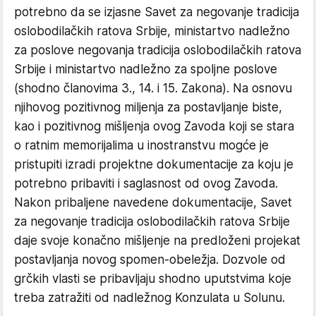
potrebno da se izjasne Savet za negovanje tradicija
oslobodilačkih ratova Srbije, ministartvo nadležno
za poslove negovanja tradicija oslobodilačkih ratova
Srbije i ministartvo nadležno za spoljne poslove
(shodno članovima 3., 14. i 15. Zakona). Na osnovu
njihovog pozitivnog miljenja za postavljanje biste,
kao i pozitivnog mišljenja ovog Zavoda koji se stara
o ratnim memorijalima u inostranstvu mogće je
pristupiti izradi projektne dokumentacije za koju je
potrebno pribaviti i saglasnost od ovog Zavoda.
Nakon pribaljene navedene dokumentacije, Savet
za negovanje tradіcija oslobodilačkih ratova Srbije
daje svoje konačno mišljenje na predloženi projekat
postavljanja novog spomen-obeležja. Dozvole od
grčkih vlasti se pribavljaju shodno uputstvima koje
treba zatražiti od nadležnog Konzulata u Solunu.