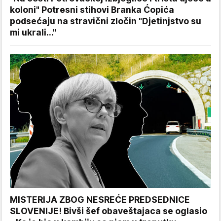
koloni" Potresni stihovi Branka Ćopića
podsećaju na stravični zločin "Djetinjstvo su
mi ukrali..."
MISTERIJA ZBOG NESREĆE PREDSEDNICE
SLOVENIJE! Bivši šef obaveštajaca se oglasio