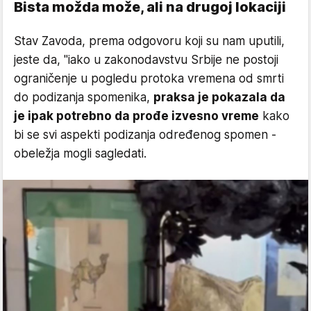
Bista možda može, ali na drugoj lokaciji
Stav Zavoda, prema odgovoru koji su nam uputili,
jeste da, "iako u zakonodavstvu Srbije ne postoji
ograničenje u pogledu protoka vremena od smrti
do podizanja spomenika,
praksa je pokazala da
je ipak potrebno da prođe izvesno vreme
kako
bi se svi aspekti podizanja određenog spomen -
obeležja mogli sagledati.