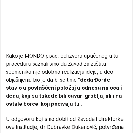
Kako je MONDO pisao, od izvora upućenog u tu
proceduru saznali smo da Zavod za zaštitu
spomenika nije odobrio realizaciju ideje, a deo
objašnjenja bio je da bi se time
"deda Đorđe
stavio u povlašćeni položaj u odnosu na oca i
dedu, koji su takođe bili čuvari groblja, ali i na
ostale borce, koji počivaju tu".
U odgovoru koji smo dobili od Zavoda i direktorke
ove institucije, dr Dubravke Đukanović, potvrđena