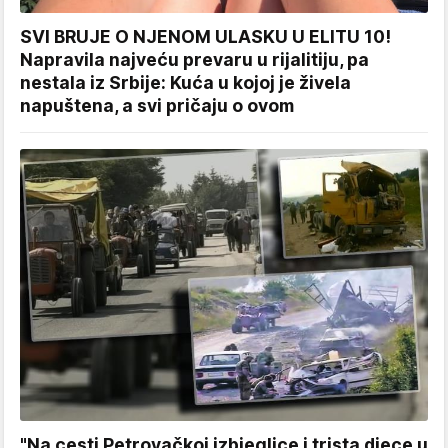
SVI BRUJE O NJENOM ULASKU U ELITU 10!
Napravila najveću prevaru u rijalitiju, pa
nestala iz Srbije: Kuća u kojoj je živela
napuštena, a svi pričaju o ovom
"Na cesti Petrovačkoj izbjeglice i trista djece u