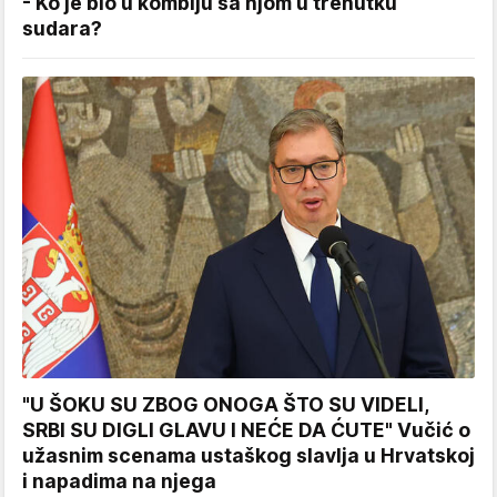
- Ko je bio u kombiju sa njom u trenutku
sudara?
"U ŠOKU SU ZBOG ONOGA ŠTO SU VIDELI,
SRBI SU DIGLI GLAVU I NEĆE DA ĆUTE" Vučić o
užasnim scenama ustaškog slavlja u Hrvatskoj
i napadima na njega