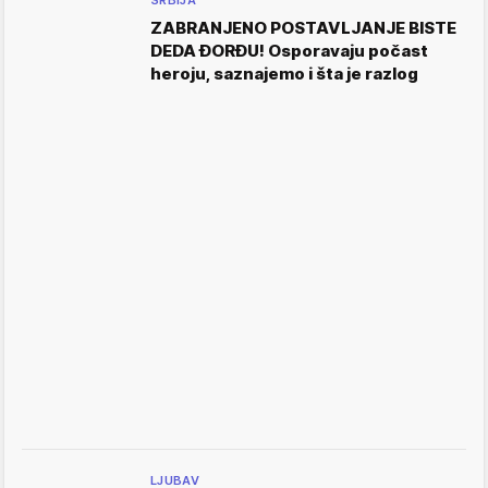
SRBIJA
ZABRANJENO POSTAVLJANJE BISTE
DEDA ĐORĐU! Osporavaju počast
heroju, saznajemo i šta je razlog
LJUBAV