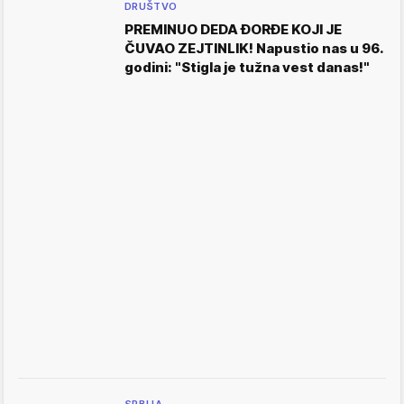
DRUŠTVO
PREMINUO DEDA ĐORĐE KOJI JE
ČUVAO ZEJTINLIK! Napustio nas u 96.
godini: "Stigla je tužna vest danas!"