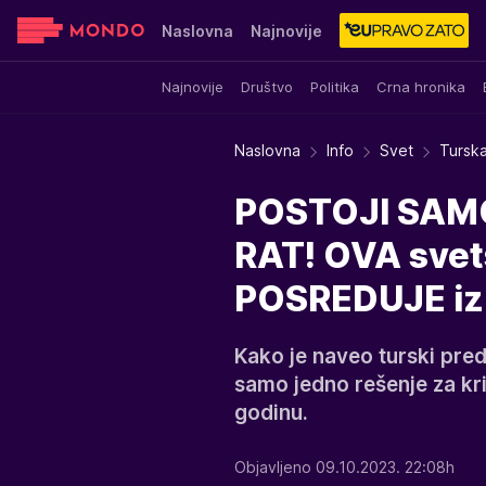
Naslovna
Najnovije
Najnovije
Društvo
Politika
Crna hronika
Sensa
Stvar ukusa
Yumama
Naslovna
Info
Svet
Turska
POSTOJI SAMO
RAT! OVA svets
POSREDUJE izm
Kako je naveo turski pre
samo jedno rešenje za kriz
godinu.
Objavljeno 09.10.2023. 22:08h