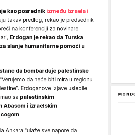
uje kao posrednik
između Izraela i
ju takav predlog, rekao je predsednik
eći na konferenciji za novinare
ari,
Erdogan je rekao da Turska
za slanje humanitarne pomoći u
estane da bombarduje palestinske
"Verujemo da neće biti mira u regionu
estine". Erdoganove izjave usledile
MOND
 imao sa
palestinskim
Abasom i izraelskim
ercogom
.
 da Ankara "ulaže sve napore da