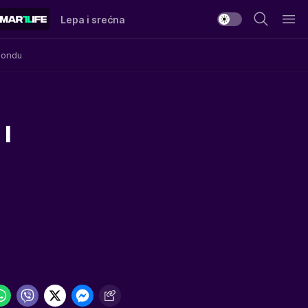
Lepa i srećna
Mondu
I