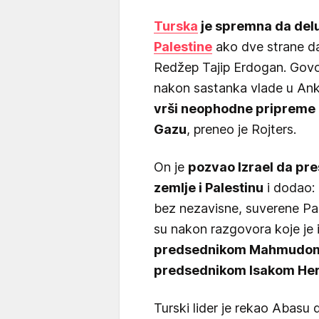
Turska
je spremna da del
Palestine
ako dve strane da
Redžep Tajip Erdogan. Govor
nakon sastanka vlade u Ank
vrši neophodne pripreme 
Gazu
, preneo je Rojters.
On je
pozvao Izrael da pr
zemlje i Palestinu
i dodao: 
bez nezavisne, suverene Pal
su nakon razgovora koje je
predsednikom Mahmudom 
predsednikom Isakom H
Turski lider je rekao Abasu