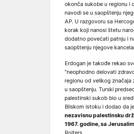
okonča sukobe u regionu i o
navodi se u saopštenju njeg
AP. U razgovoru sa Hercogo
korak koji nanosi štetu nar
dodatno povećati patnju i na
saopštenju njegove kancelar
Erdogan je takođe rekao sv
"neophodno delovati zdravor
regionu od velikog značaja 
u saopštenju. Turski predsed
palestinski sukob bio u sredi
Bliskom istoku i dodao da 
nezavisnu palestinsku dr
1967. godine, sa Jerusal
Rojters.