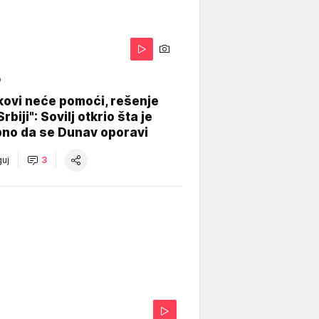
O
kovi neće pomoći, rešenje
Srbiji": Sovilj otkrio šta je
bno da se Dunav oporavi
uj
3