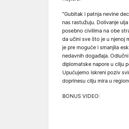
"Gubitak i patnja nevine d
nas rastužuju. Dolivanje ulja
posebno civilima na obe str
da učini sve što je u njenoj
je pre moguće i smanjila esk
nedavnih događaja. Odlučni 
diplomatske napore u cilju 
Upućujemo iskreni poziv svi
doprinesu cilju mira u region
BONUS VIDEO: