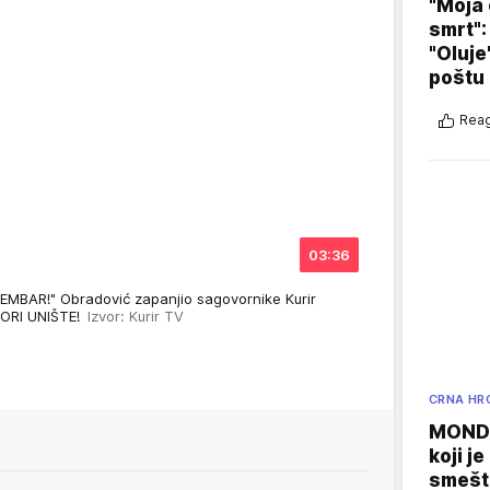
"Moja 
smrt":
"Oluje
poštu
Reag
03:36
MBAR!" Obradović zapanjio sagovornike Kurir
VORI UNIŠTE!
Izvor: Kurir TV
CRNA HR
MONDO
koji j
smešte