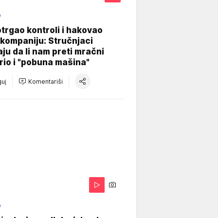
O
otrgao kontroli i hakovao
kompaniju: Stručnjaci
aju da li nam preti mračni
io i "pobuna mašina"
uj
Komentariši
O