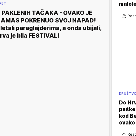
malole
VET
 PAKLENIH TAČAKA - OVAKO JE
Reag
HAMAS POKRENUO SVOJ NAPAD!
letali paraglajderima, a onda ubijali,
rva je bila FESTIVAL!
DRUŠTV
Do Hr
peške
kod B
ovako 
Reag