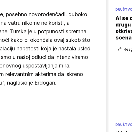
DRUŠTV
ece, posebno novorođenčadi, duboko
AI se 
 na vatru nikome ne koristi, a
drugu 
ane. Turska je u potpunosti spremna
otkriv
scenar
 moći kako bi okončala ovaj sukob što
alaciju napetosti koja je nastala usled
Reag
smo u našoj odluci da intenziviramo
ponovnog uspostavljanja mira.
m relevantnim akterima da iskreno
u", naglasio je Erdogan.
DRUŠTV