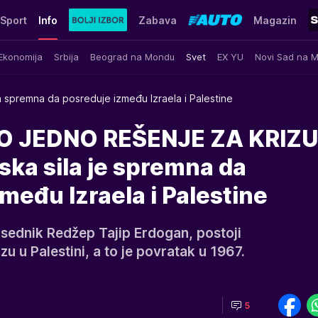
Sport
Info
Zabava
Magazin
Ekonomija
Srbija
Beograd na Mondu
Svet
EX YU
Novi Sad na 
 spremna da posreduje između Izraela i Palestine
 JEDNO REŠENJE ZA KRIZU 
ka sila je spremna da
eđu Izraela i Palestine
dsednik Redžep Tajip Erdogan, postoji
u u Palestini, a to je povratak u 1967.
5