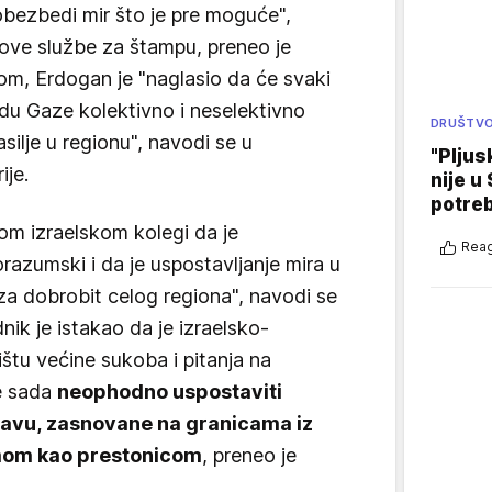
bezbedi mir što je pre moguće",
ove službe za štampu, preneo je
m, Erdogan je "naglasio da će svaki
odu Gaze kolektivno i neselektivno
DRUŠTV
silje u regionu", navodi se u
"Pljus
ije.
nije u 
potre
om izraelskom kolegi da je
Reag
azumski i da je uspostavljanje mira u
za dobrobit celog regiona", navodi se
nik je istakao da je izraelsko-
štu većine sukoba i pitanja na
je sada
neophodno uspostaviti
žavu, zasnovane na granicama iz
imom kao prestonicom
, preneo je