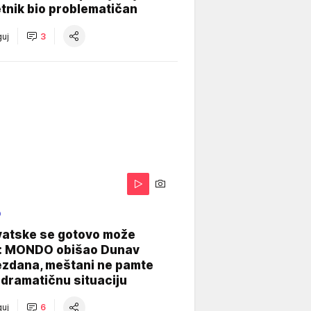
tnik bio problematičan
uj
3
O
vatske se gotovo može
: MONDO obišao Dunav
ezdana, meštani ne pamte
dramatičnu situaciju
uj
6