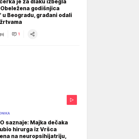
ćerka je za dlaku izbegla
 Obeležena godišnjica
" u Beogradu, građani odali
 žrtvama
uj
1
ONIKA
 saznaje: Majka dečaka
e ubio hirurga iz Vršca
na na neuropsihijatriju,