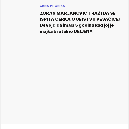
CRNA HRONIKA
ZORAN MARJANOVIĆ TRAŽI DA SE
ISPITA ĆERKA O UBISTVU PEVAČICE!
Devojčica imala 5 godina kad joj je
majka brutalno UBIJENA