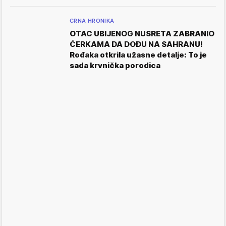
CRNA HRONIKA
OTAC UBIJENOG NUSRETA ZABRANIO
ĆERKAMA DA DOĐU NA SAHRANU!
Rođaka otkrila užasne detalje: To je
sada krvnička porodica