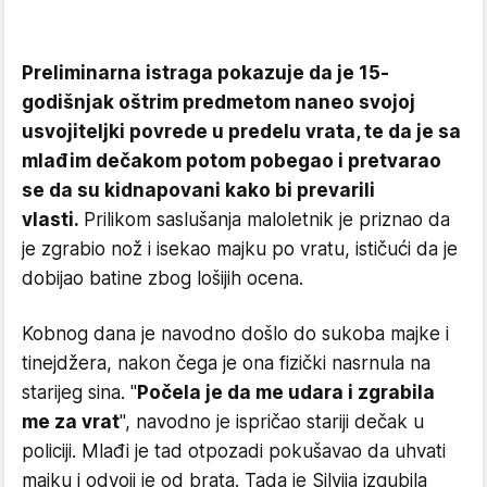
Preliminarna istraga pokazuje da je 15-
godišnjak oštrim predmetom naneo svojoj
usvojiteljki povrede u predelu vrata, te da je sa
mlađim dečakom potom pobegao i pretvarao
se da su kidnapovani kako bi prevarili
vlasti.
Prilikom saslušanja maloletnik je priznao da
je zgrabio nož i isekao majku po vratu, ističući da je
dobijao batine zbog lošijih ocena.
Kobnog dana je navodno došlo do sukoba majke i
tinejdžera, nakon čega je ona fizički nasrnula na
starijeg sina. "
Počela je da me udara i zgrabila
me za vrat
", navodno je ispričao stariji dečak u
policiji. Mlađi je tad otpozadi pokušavao da uhvati
majku i odvoji je od brata. Tada je Silvija izgubila