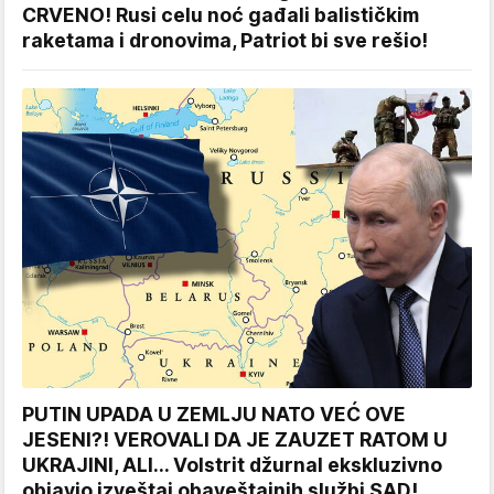
CRVENO! Rusi celu noć gađali balističkim
raketama i dronovima, Patriot bi sve rešio!
PUTIN UPADA U ZEMLJU NATO VEĆ OVE
JESENI?! VEROVALI DA JE ZAUZET RATOM U
UKRAJINI, ALI... Volstrit džurnal ekskluzivno
objavio izveštaj obaveštajnih službi SAD!