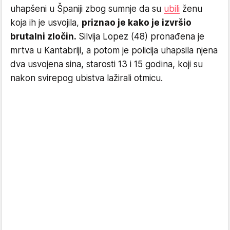
uhapšeni u Španiji zbog sumnje da su
ubili
ženu
koja ih je usvojila,
priznao je kako je izvršio
brutalni zločin.
Silvija Lopez (48) pronađena je
mrtva u Kantabriji, a potom je policija uhapsila njena
dva usvojena sina, starosti 13 i 15 godina, koji su
nakon svirepog ubistva lažirali otmicu.