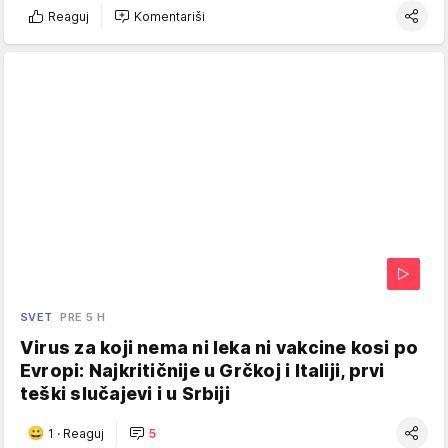
Reaguj
Komentariši
SVET
PRE 5 H
Virus za koji nema ni leka ni vakcine kosi po
Evropi: Najkritičnije u Grčkoj i Italiji, prvi
teški slučajevi i u Srbiji
1
·
Reaguj
5