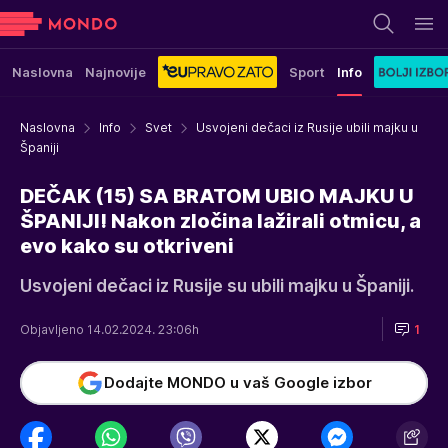
Naslovna
Najnovije
Sport
Info
Naslovna
Info
Svet
Usvojeni dečaci iz Rusije ubili majku u
Španiji
DEČAK (15) SA BRATOM UBIO MAJKU U
ŠPANIJI! Nakon zločina lažirali otmicu, a
evo kako su otkriveni
Usvojeni dečaci iz Rusije su ubili majku u Španiji.
Objavljeno 14.02.2024. 23:06h
1
Dodajte MONDO u vaš Google izbor