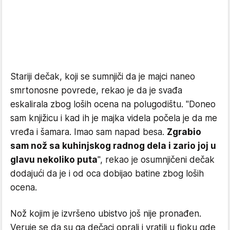
Stariji dečak, koji se sumnjiči da je majci naneo
smrtonosne povrede, rekao je da je svađa
eskalirala zbog loših ocena na polugodištu. "Doneo
sam knjižicu i kad ih je majka videla počela je da me
vređa i šamara. Imao sam napad besa.
Zgrabio
sam nož sa kuhinjskog radnog dela i zario joj u
glavu nekoliko puta
", rekao je osumnjičeni dečak
dodajući da je i od oca dobijao batine zbog loših
ocena.
Nož kojim je izvršeno ubistvo još nije pronađen.
Veruje se da su ga dečaci oprali i vratili u fioku gde