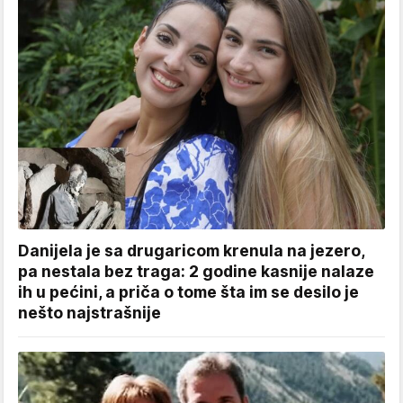
Danijela je sa drugaricom krenula na jezero,
pa nestala bez traga: 2 godine kasnije nalaze
ih u pećini, a priča o tome šta im se desilo je
nešto najstrašnije