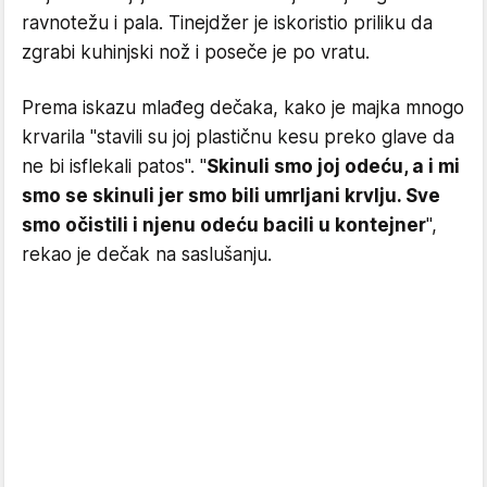
ravnotežu i pala. Tinejdžer je iskoristio priliku da
zgrabi kuhinjski nož i poseče je po vratu.
Prema iskazu mlađeg dečaka, kako je majka mnogo
krvarila "stavili su joj plastičnu kesu preko glave da
ne bi isflekali patos". "
Skinuli smo joj odeću, a i mi
smo se skinuli jer smo bili umrljani krvlju. Sve
smo očistili i njenu odeću bacili u kontejner
",
rekao je dečak na saslušanju.