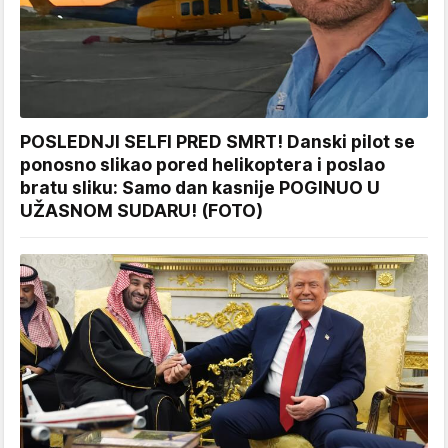
POSLEDNJI SELFI PRED SMRT! Danski pilot se
ponosno slikao pored helikoptera i poslao
bratu sliku: Samo dan kasnije POGINUO U
UŽASNOM SUDARU! (FOTO)