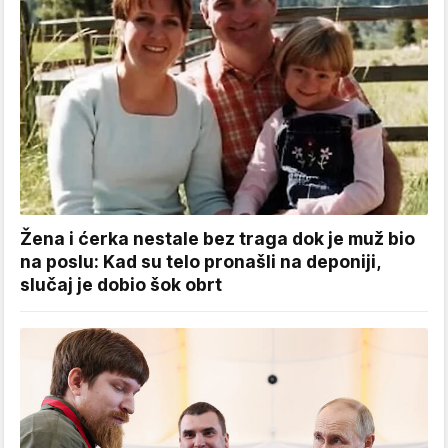
Žena i ćerka nestale bez traga dok je muž bio
na poslu: Kad su telo pronašli na deponiji,
slučaj je dobio šok obrt