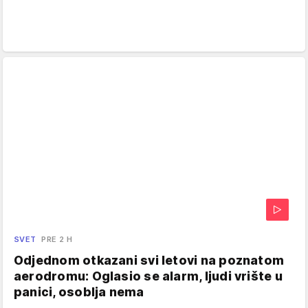
SVET
PRE 2 H
Odjednom otkazani svi letovi na poznatom
aerodromu: Oglasio se alarm, ljudi vrište u
panici, osoblja nema