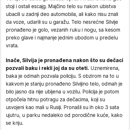
stoji i ostali escajg. Majčino telo su nakon ubistva
ubacili u zadnji deo automobila, ali kako nisu znali
da voze, udarili su u garažu. Telo nesrećne Silvije
pronađeno je golo, vezanih ruku i nogu, sa kesom
preko glave i najmanje jednim ubodom u predelu
vrata.
Inače, Silvija je pronađena nakon što su dečaci
pozvali baku i rekli joj da su oteti.
Uznemirena,
baka je odmah pozvala policiju. S obzirom na to u
kakvom je stanju pronađeno Silvijino telo, odmah je
bilo jasno da nije ubijena u vozilu. Policija je potom
otpočela hitnu potragu za dečacima, koji su
usvojeni kao mali u Rusiji. Pronašli su ih oko 3 sata
ujutru, u parku nedaleko od porodične kuće, kako
se kriju.