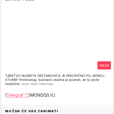
02:22
"UBISTVO NUSRETA DESTANOVIĆA JE SPECIFIČNO PO JEDNOJ
STVARI!" Kriminolog: Scenario zločina je poznat, ali to jeste
neobično
Izvor: kurir televizija
(
Telegraf
/MONDO/I.V.)
MOŽDA ĆE VAS ZANIMATI