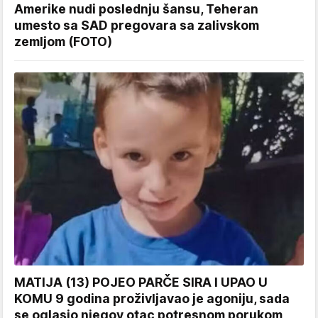
Amerike nudi poslednju šansu, Teheran
umesto sa SAD pregovara sa zalivskom
zemljom (FOTO)
MATIJA (13) POJEO PARČE SIRA I UPAO U
KOMU 9 godina proživljavao je agoniju, sada
se oglasio njegov otac potresnom porukom