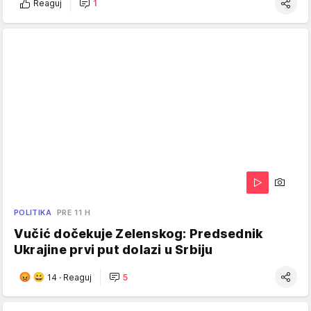
Reaguj
1
POLITIKA
PRE 11 H
Vučić dočekuje Zelenskog: Predsednik
Ukrajine prvi put dolazi u Srbiju
14
·
Reaguj
5