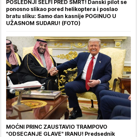
POSLEDNJI SELFI PRED SMRT! Danski pilot se
ponosno slikao pored helikoptera i poslao
bratu sliku: Samo dan kasnije POGINUO U
UŽASNOM SUDARU! (FOTO)
MOĆNI PRINC ZAUSTAVIO TRAMPOVO
"ODSECANJE GLAVE" IRANU! Predsednik