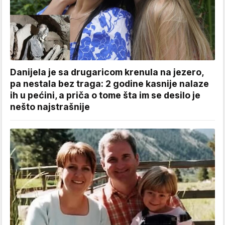
Danijela je sa drugaricom krenula na jezero,
pa nestala bez traga: 2 godine kasnije nalaze
ih u pećini, a priča o tome šta im se desilo je
nešto najstrašnije