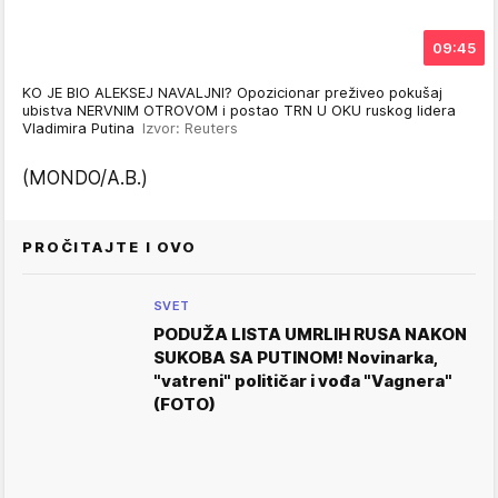
09:45
KO JE BIO ALEKSEJ NAVALJNI? Opozicionar preživeo pokušaj
ubistva NERVNIM OTROVOM i postao TRN U OKU ruskog lidera
Vladimira Putina
Izvor: Reuters
(MONDO/A.B.)
PROČITAJTE I OVO
SVET
PODUŽA LISTA UMRLIH RUSA NAKON
SUKOBA SA PUTINOM! Novinarka,
"vatreni" političar i vođa "Vagnera"
(FOTO)