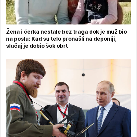
Žena i ćerka nestale bez traga dok je muž bio
na poslu: Kad su telo pronašli na deponiji,
slučaj je dobio šok obrt