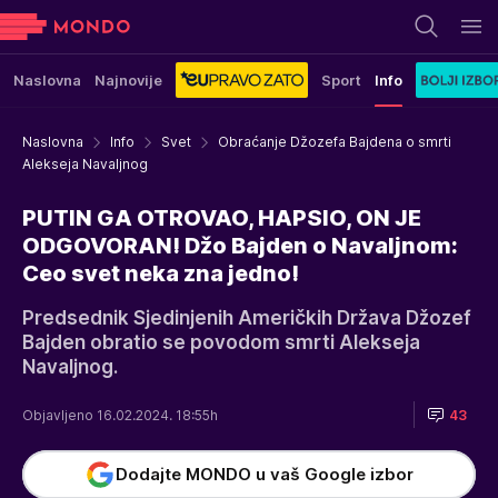
Naslovna
Najnovije
Sport
Info
Naslovna
Info
Svet
Obraćanje Džozefa Bajdena o smrti
Alekseja Navaljnog
PUTIN GA OTROVAO, HAPSIO, ON JE
ODGOVORAN! Džo Bajden o Navaljnom:
Ceo svet neka zna jedno!
Predsednik Sjedinjenih Američkih Država Džozef
Bajden obratio se povodom smrti Alekseja
Navaljnog.
Objavljeno 16.02.2024. 18:55h
43
Dodajte MONDO u vaš Google izbor