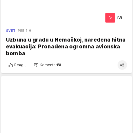
SVET
PRE 7 H
Uzbuna u gradu u Nemačkoj, naređena hitna
evakuacija: Pronađena ogromna avionska
bomba
Reaguj
Komentariši