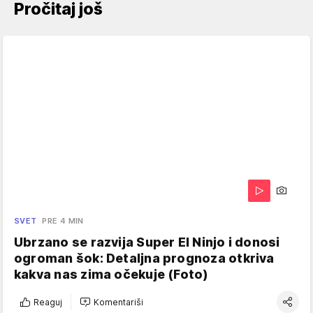
Pročitaj još
SVET
PRE 4 MIN
Ubrzano se razvija Super El Ninjo i donosi
ogroman šok: Detaljna prognoza otkriva
kakva nas zima očekuje (Foto)
Reaguj
Komentariši