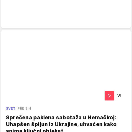
SVET
PRE 8 H
Sprečena paklena sabotaža u Nemačkoj:
Uhapšen špijun iz Ukrajine, uhvaćen kako
snima ključni objekat