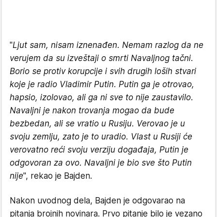
"
Ljut sam, nisam iznenađen. Nemam razlog da ne
verujem da su izveštaji o smrti Navaljnog tačni.
Borio se protiv korupcije i svih drugih loših stvari
koje je radio Vladimir Putin. Putin ga je otrovao,
hapsio, izolovao, ali ga ni sve to nije zaustavilo.
Navaljni je nakon trovanja mogao da bude
bezbedan, ali se vratio u Rusiju. Verovao je u
svoju zemlju, zato je to uradio. Vlast u Rusiji će
verovatno reći svoju verziju događaja, Putin je
odgovoran za ovo. Navaljni je bio sve što Putin
nije
", rekao je Bajden.
Nakon uvodnog dela, Bajden je odgovarao na
pitanja brojnih novinara. Prvo pitanje bilo je vezano