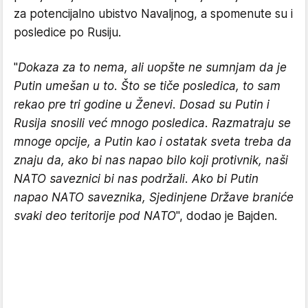
za potencijalno ubistvo Navaljnog, a spomenute su i
posledice po Rusiju.
"
Dokaza za to nema, ali uopšte ne sumnjam da je
Putin umešan u to. Što se tiče posledica, to sam
rekao pre tri godine u Ženevi. Dosad su Putin i
Rusija snosili već mnogo posledica. Razmatraju se
mnoge opcije, a Putin kao i ostatak sveta treba da
znaju da, ako bi nas napao bilo koji protivnik, naši
NATO saveznici bi nas podržali. Ako bi Putin
napao NATO saveznika, Sjedinjene Države braniće
svaki deo teritorije pod NATO
", dodao je Bajden.