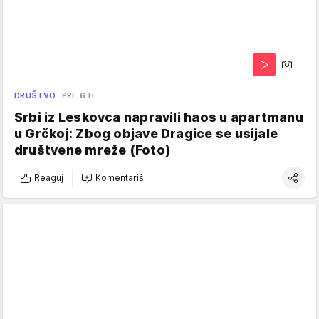
DRUŠTVO
PRE 6 H
Srbi iz Leskovca napravili haos u apartmanu
u Grčkoj: Zbog objave Dragice se usijale
društvene mreže (Foto)
Reaguj
Komentariši