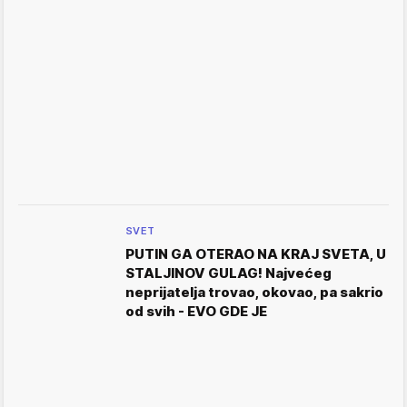
SVET
PUTIN GA OTERAO NA KRAJ SVETA, U
STALJINOV GULAG! Najvećeg
neprijatelja trovao, okovao, pa sakrio
od svih - EVO GDE JE