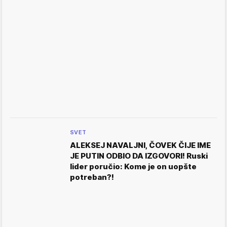
SVET
ALEKSEJ NAVALJNI, ČOVEK ČIJE IME
JE PUTIN ODBIO DA IZGOVORI! Ruski
lider poručio: Kome je on uopšte
potreban?!