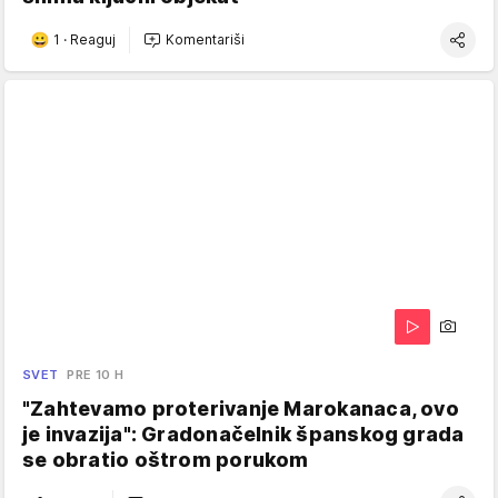
1
·
Reaguj
Komentariši
SVET
PRE 10 H
"Zahtevamo proterivanje Marokanaca, ovo
je invazija": Gradonačelnik španskog grada
se obratio oštrom porukom