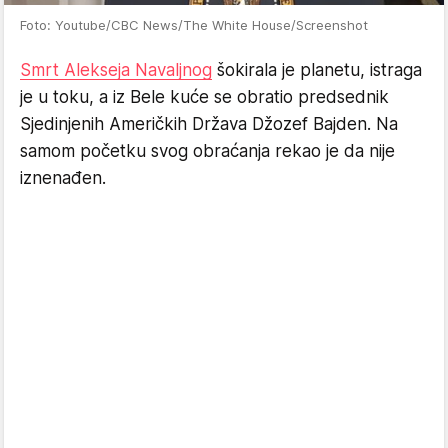
Foto: Youtube/CBC News/The White House/Screenshot
Smrt Alekseja Navaljnog
šokirala je planetu, istraga
je u toku, a iz Bele kuće se obratio predsednik
Sjedinjenih Američkih Država Džozef Bajden. Na
samom početku svog obraćanja rekao je da nije
iznenađen.