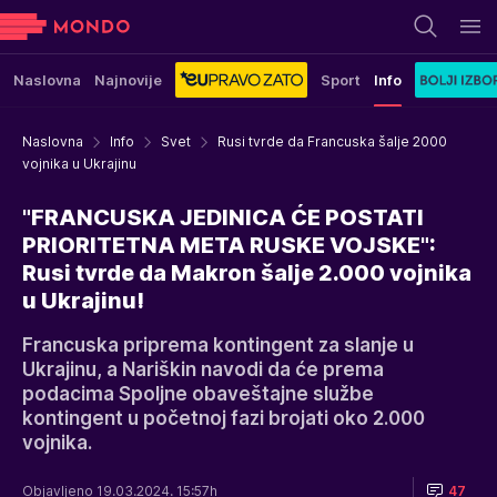
Naslovna
Najnovije
Sport
Info
Naslovna
Info
Svet
Rusi tvrde da Francuska šalje 2000
vojnika u Ukrajinu
"FRANCUSKA JEDINICA ĆE POSTATI
PRIORITETNA META RUSKE VOJSKE":
Rusi tvrde da Makron šalje 2.000 vojnika
u Ukrajinu!
Francuska priprema kontingent za slanje u
Ukrajinu, a Nariškin navodi da će prema
podacima Spoljne obaveštajne službe
kontingent u početnoj fazi brojati oko 2.000
vojnika.
Objavljeno 19.03.2024. 15:57h
47