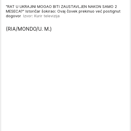
"RAT U UKRAJINI MOGAO BITI ZAUSTAVLJEN NAKON SAMO 2
MESECA?" Istoričar šokirao: Ovaj čovek prekinuo već postignut
dogovor
Izvor: Kurir televizija
(RIA/MONDO/U. M.)