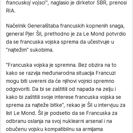
francuskoj vojsci"
, naglasio je dirketor SBR, prenosi
RIA.
Načelnik Generalštaba francuskih kopnenih snaga,
general Pjer Šil, prethodno je za Le Mond potvrdio
da se francuska vojska sprema da učestvuje u
"najtežim" sukobima.
"Francuska vojska je spremna. Bez obzira na to
kako se razvija međunarodna situacija Francuzi
mogu biti uvereni da će njihovi vojnici spremno
odgovoriti. Da bi se zaštitili od napada na zelju i
kako bi zaštitili svoje interese francuska vojska se
sprema za najteže bitke", rekao je Šil u intervjuu za
list Le Mond. Šil je podsetio da se Francuska za
odbranu oslanja na svoj nuklearni arsenal i na
obučenu vojsku kompatibilnu sa armijama