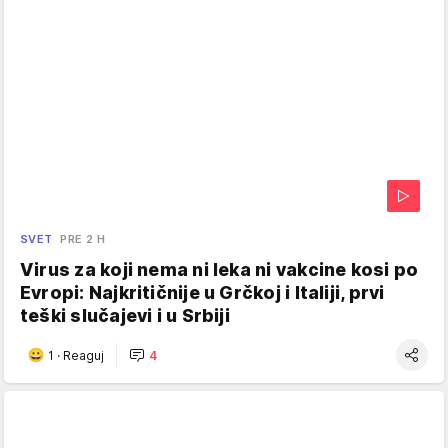
SVET
PRE 2 H
Virus za koji nema ni leka ni vakcine kosi po
Evropi: Najkritičnije u Grčkoj i Italiji, prvi
teški slučajevi i u Srbiji
1
·
Reaguj
4