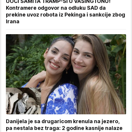
UOČI SAMITA TRAMP-SI U VAŠINGTONU!
Kontramere odgovor na odluku SAD da
prekine uvoz robota iz Pekinga i sankcije zbog
Irana
Danijela je sa drugaricom krenula na jezero,
pa nestala bez traga: 2 godine kasnije nalaze