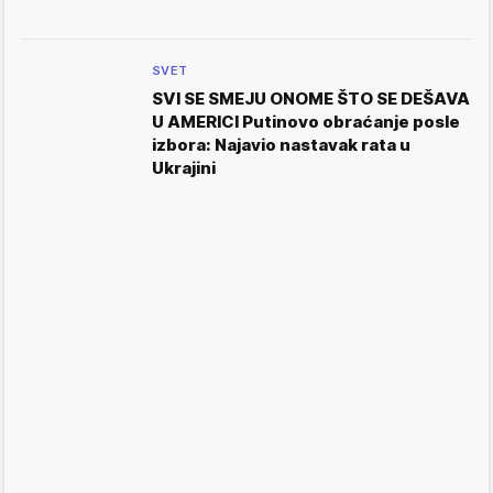
SVET
SVI SE SMEJU ONOME ŠTO SE DEŠAVA
U AMERICI Putinovo obraćanje posle
izbora: Najavio nastavak rata u
Ukrajini