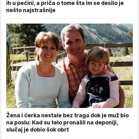
ih u pećini, a priča o tome šta im se desilo je
nešto najstrašnije
Žena i ćerka nestale bez traga dok je muž bio
na poslu: Kad su telo pronašli na deponiji,
slučaj je dobio šok obrt