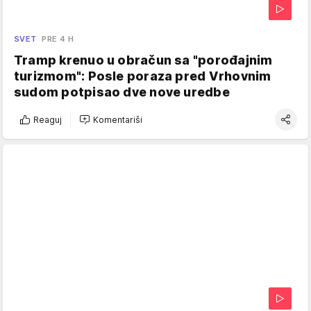
SVET
PRE 4 H
Tramp krenuo u obračun sa "porođajnim
turizmom": Posle poraza pred Vrhovnim
sudom potpisao dve nove uredbe
Reaguj
Komentariši