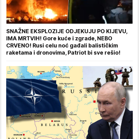
SNAŽNE EKSPLOZIJE ODJEKUJU PO KIJEVU,
IMA MRTVIH! Gore kuće i zgrade, NEBO
CRVENO! Rusi celu noć gađali balističkim
raketama i dronovima, Patriot bi sve rešio!