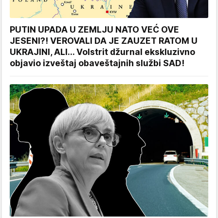
PUTIN UPADA U ZEMLJU NATO VEĆ OVE
JESENI?! VEROVALI DA JE ZAUZET RATOM U
UKRAJINI, ALI... Volstrit džurnal ekskluzivno
objavio izveštaj obaveštajnih službi SAD!