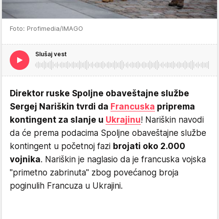
Foto: Profimedia/IMAGO
Slušaj vest
Direktor ruske Spoljne obaveštajne službe
Sergej Nariškin tvrdi da
Francuska
priprema
kontingent za slanje u
Ukrajinu
! Nariškin navodi
da će prema podacima Spoljne obaveštajne službe
kontingent u početnoj fazi
brojati oko 2.000
vojnika
. Nariškin je naglasio da je francuska vojska
"primetno zabrinuta" zbog povećanog broja
poginulih Francuza u Ukrajini.