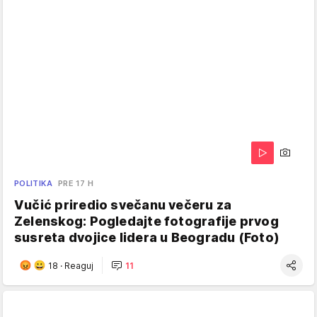
POLITIKA
PRE 17 H
Vučić priredio svečanu večeru za
Zelenskog: Pogledajte fotografije prvog
susreta dvojice lidera u Beogradu (Foto)
18
·
Reaguj
11