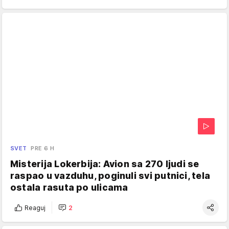
SVET
PRE 6 H
Misterija Lokerbija: Avion sa 270 ljudi se
raspao u vazduhu, poginuli svi putnici, tela
ostala rasuta po ulicama
Reaguj
2