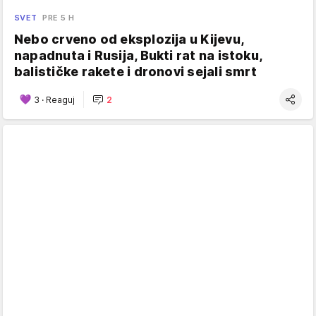
SVET
PRE 5 H
Nebo crveno od eksplozija u Kijevu,
napadnuta i Rusija, Bukti rat na istoku,
balističke rakete i dronovi sejali smrt
3
·
Reaguj
2