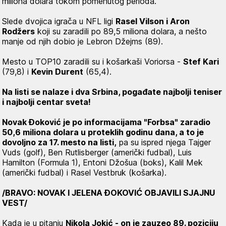
miliona dolara tokom pomenutog perioda.
Slede dvojica igrača u NFL ligi
Rasel Vilson i Aron
Rodžers
koji su zaradili po 89,5 miliona dolara, a nešto
manje od njih dobio je Lebron Džejms (89).
Mesto u TOP10 zaradili su i košarkaši Voriorsa -
Stef Kari
(79,8) i
Kevin Durent
(65,4).
Na listi se nalaze i dva Srbina, pogađate najbolji teniser
i najbolji centar sveta!
Novak Đoković je po informacijama "Forbsa" zaradio
50,6 miliona dolara u proteklih godinu dana, a to je
dovoljno za 17. mesto na listi,
pa su ispred njega Tajger
Vuds (golf), Ben Rutlisberger (američki fudbal), Luis
Hamilton (Formula 1), Entoni Džošua (boks), Kalil Mek
(američki fudbal) i Rasel Vestbruk (košarka).
/BRAVO: NOVAK I JELENA ĐOKOVIĆ OBJAVILI SJAJNU
VEST/
Kada je u pitanju
Nikola Jokić - on je zauzeo 89. poziciju