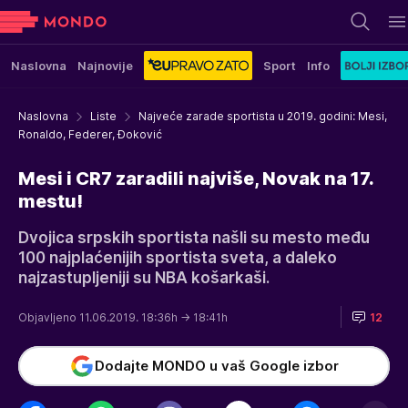
Naslovna
Najnovije
Sport
Info
Naslovna
Liste
Najveće zarade sportista u 2019. godini: Mesi,
Ronaldo, Federer, Đoković
Mesi i CR7 zaradili najviše, Novak na 17.
mestu!
Dvojica srpskih sportista našli su mesto među
100 najplaćenijih sportista sveta, a daleko
najzastupljeniji su NBA košarkaši.
Objavljeno 11.06.2019. 18:36h
→ 18:41h
12
Dodajte MONDO u vaš Google izbor