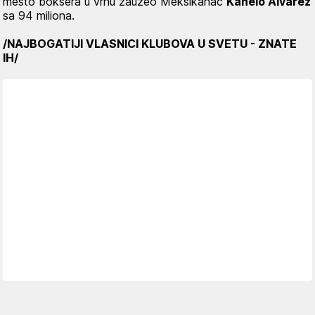
mesto boksera u vrhu zauzeo Meksikanac
Kanelo Alvarez
sa 94 miliona.
/NAJBOGATIJI VLASNICI KLUBOVA U SVETU - ZNATE
IH/