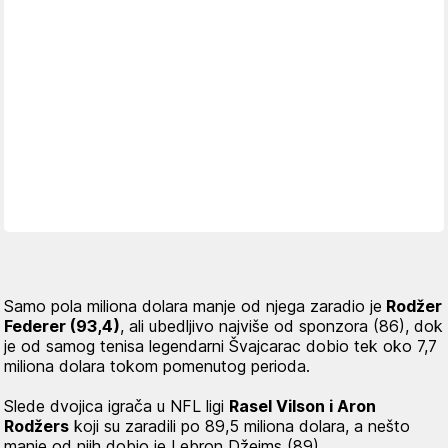
Samo pola miliona dolara manje od njega zaradio je
Rodžer
Federer (93,4)
, ali ubedljivo najviše od sponzora (86), dok
je od samog tenisa legendarni Švajcarac dobio tek oko 7,7
miliona dolara tokom pomenutog perioda.
Slede dvojica igrača u NFL ligi
Rasel Vilson i Aron
Rodžers
koji su zaradili po 89,5 miliona dolara, a nešto
manje od njih dobio je Lebron Džejms (89).