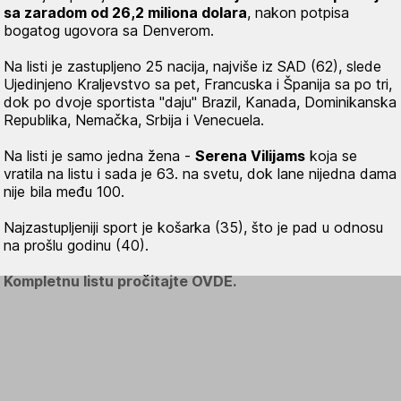
sa zaradom od 26,2 miliona dolara
, nakon potpisa
bogatog ugovora sa Denverom.
Na listi je zastupljeno 25 nacija, najviše iz SAD (62), slede
Ujedinjeno Kraljevstvo sa pet, Francuska i Španija sa po tri,
dok po dvoje sportista "daju" Brazil, Kanada, Dominikanska
Republika, Nemačka, Srbija i Venecuela.
Na listi je samo jedna žena -
Serena Vilijams
koja se
vratila na listu i sada je 63. na svetu, dok lane nijedna dama
nije bila među 100.
Najzastupljeniji sport je košarka (35), što je pad u odnosu
na prošlu godinu (40).
Kompletnu listu pročitajte OVDE.