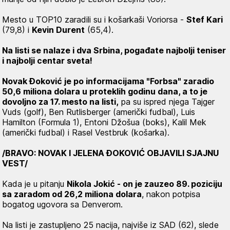
Mesto u TOP10 zaradili su i košarkaši Voriorsa -
Stef Kari
(79,8) i
Kevin Durent
(65,4).
Na listi se nalaze i dva Srbina, pogađate najbolji teniser
i najbolji centar sveta!
Novak Đoković je po informacijama "Forbsa" zaradio
50,6 miliona dolara u proteklih godinu dana, a to je
dovoljno za 17. mesto na listi,
pa su ispred njega Tajger
Vuds (golf), Ben Rutlisberger (američki fudbal), Luis
Hamilton (Formula 1), Entoni Džošua (boks), Kalil Mek
(američki fudbal) i Rasel Vestbruk (košarka).
/BRAVO: NOVAK I JELENA ĐOKOVIĆ OBJAVILI SJAJNU
VEST/
Kada je u pitanju
Nikola Jokić - on je zauzeo 89. poziciju
sa zaradom od 26,2 miliona dolara
, nakon potpisa
bogatog ugovora sa Denverom.
Na listi je zastupljeno 25 nacija, najviše iz SAD (62), slede