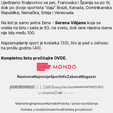
Ujedinjeno Kraljevstvo sa pet, Francuska i Španija sa po tri,
dok po dvoje sportista "daju" Brazil, Kanada, Dominikanska
Republika, Nemačka, Srbija i Venecuela.
Na listi je samo jedna žena -
Serena Vilijams
koja se
vratila na listu i sada je 63. na svetu, dok lane nijedna dama
nije bila među 100.
Najzastupljeniji sport je košarka (35), što je pad u odnosu
na prošlu godinu (40).
Kompletnu listu pročitajte OVDE.
Mondo
Naslovna
Najnovije
Sport
Info
Zabava
Magazin
Marketing
Impresum
Kontakt
Pravila i uslovi korišćenja
Politika o kolačićima
Arhiva
Politika privatnosti