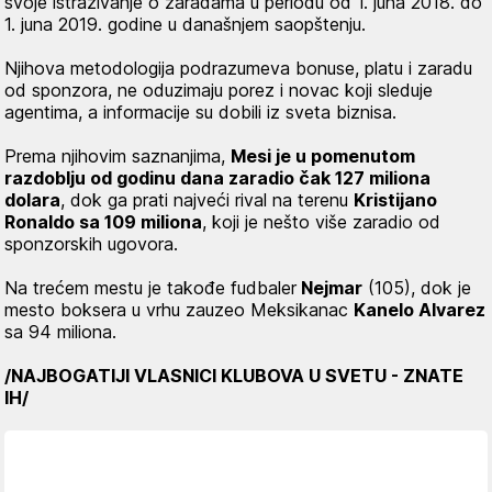
svoje istraživanje o zaradama u periodu od 1. juna 2018. do
1. juna 2019. godine u današnjem saopštenju.
Njihova metodologija podrazumeva bonuse, platu i zaradu
od sponzora, ne oduzimaju porez i novac koji sleduje
agentima, a informacije su dobili iz sveta biznisa.
Prema njihovim saznanjima,
Mesi je u pomenutom
razdoblju od godinu dana zaradio čak 127 miliona
dolara
, dok ga prati najveći rival na terenu
Kristijano
Ronaldo sa 109 miliona
, koji je nešto više zaradio od
sponzorskih ugovora.
Na trećem mestu je takođe fudbaler
Nejmar
(105), dok je
mesto boksera u vrhu zauzeo Meksikanac
Kanelo Alvarez
sa 94 miliona.
/NAJBOGATIJI VLASNICI KLUBOVA U SVETU - ZNATE
IH/