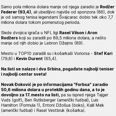
Samo pola miliona dolara manje od njega zaradio je
Rodžer
Federer (93,4)
, ali ubedljivo najviše od sponzora (86), dok
je od samog tenisa legendarni Švajcarac dobio tek oko 7,7
miliona dolara tokom pomenutog perioda.
Slede dvojica igrača u NFL ligi
Rasel Vilson i Aron
Rodžers
koji su zaradili po 89,5 miliona dolara, a nešto
manje od njih dobio je Lebron Džejms (89).
Mesto u TOP10 zaradili su i košarkaši Voriorsa -
Stef Kari
(79,8) i
Kevin Durent
(65,4).
Na listi se nalaze i dva Srbina, pogađate najbolji teniser
i najbolji centar sveta!
Novak Đoković je po informacijama "Forbsa" zaradio
50,6 miliona dolara u proteklih godinu dana, a to je
dovoljno za 17. mesto na listi,
pa su ispred njega Tajger
Vuds (golf), Ben Rutlisberger (američki fudbal), Luis
Hamilton (Formula 1), Entoni Džošua (boks), Kalil Mek
(američki fudbal) i Rasel Vestbruk (košarka).