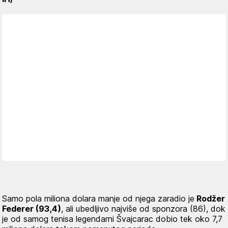
Samo pola miliona dolara manje od njega zaradio je
Rodžer
Federer (93,4)
, ali ubedljivo najviše od sponzora (86), dok
je od samog tenisa legendarni Švajcarac dobio tek oko 7,7