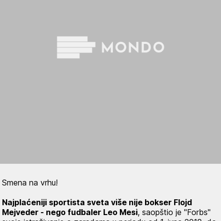
Smena na vrhu!
Najplaćeniji sportista sveta više nije bokser Flojd
Mejveder - nego fudbaler Leo Mesi
, saopštio je "Forbs"