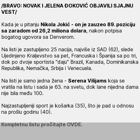
/BRAVO: NOVAK I JELENA ĐOKOVIĆ OBJAVILI SJAJNU
VEST/
Kada je u pitanju
Nikola Jokić - on je zauzeo 89. poziciju
sa zaradom od 26,2 miliona dolara
, nakon potpisa
bogatog ugovora sa Denverom.
Na listi je zastupljeno 25 nacija, najviše iz SAD (62), slede
Ujedinjeno Kraljevstvo sa pet, Francuska i Španija sa po tri,
dok po dvoje sportista "daju" Brazil, Kanada, Dominikanska
Republika, Nemačka, Srbija i Venecuela.
Na listi je samo jedna žena -
Serena Vilijams
koja se
vratila na listu i sada je 63. na svetu, dok lane nijedna dama
nije bila među 100.
Najzastupljeniji sport je košarka (35), što je pad u odnosu
na prošlu godinu (40).
Kompletnu listu pročitajte OVDE.