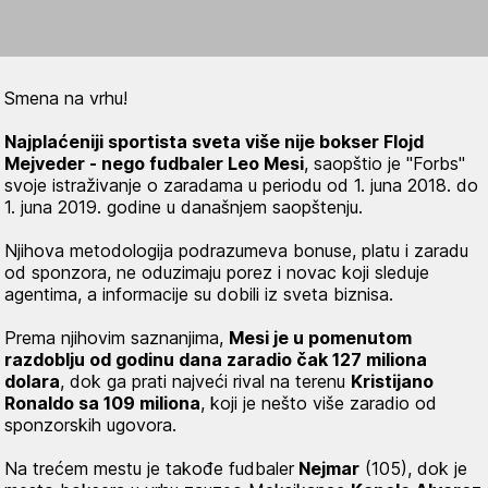
Smena na vrhu!
Najplaćeniji sportista sveta više nije bokser Flojd
Mejveder - nego fudbaler Leo Mesi
, saopštio je "Forbs"
svoje istraživanje o zaradama u periodu od 1. juna 2018. do
1. juna 2019. godine u današnjem saopštenju.
Njihova metodologija podrazumeva bonuse, platu i zaradu
od sponzora, ne oduzimaju porez i novac koji sleduje
agentima, a informacije su dobili iz sveta biznisa.
Prema njihovim saznanjima,
Mesi je u pomenutom
razdoblju od godinu dana zaradio čak 127 miliona
dolara
, dok ga prati najveći rival na terenu
Kristijano
Ronaldo sa 109 miliona
, koji je nešto više zaradio od
sponzorskih ugovora.
Na trećem mestu je takođe fudbaler
Nejmar
(105), dok je