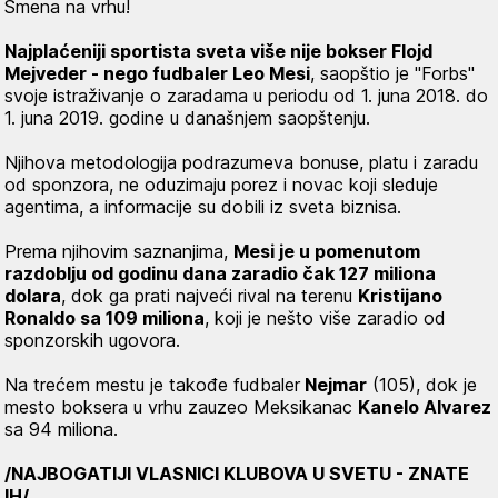
Smena na vrhu!
Najplaćeniji sportista sveta više nije bokser Flojd
Mejveder - nego fudbaler Leo Mesi
, saopštio je "Forbs"
svoje istraživanje o zaradama u periodu od 1. juna 2018. do
1. juna 2019. godine u današnjem saopštenju.
Njihova metodologija podrazumeva bonuse, platu i zaradu
od sponzora, ne oduzimaju porez i novac koji sleduje
agentima, a informacije su dobili iz sveta biznisa.
Prema njihovim saznanjima,
Mesi je u pomenutom
razdoblju od godinu dana zaradio čak 127 miliona
dolara
, dok ga prati najveći rival na terenu
Kristijano
Ronaldo sa 109 miliona
, koji je nešto više zaradio od
sponzorskih ugovora.
Na trećem mestu je takođe fudbaler
Nejmar
(105), dok je
mesto boksera u vrhu zauzeo Meksikanac
Kanelo Alvarez
sa 94 miliona.
/NAJBOGATIJI VLASNICI KLUBOVA U SVETU - ZNATE
IH/