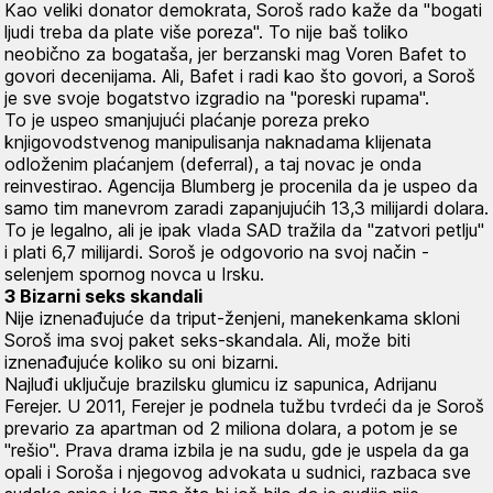
Kao veliki donator demokrata, Soroš rado kaže da "bogati
ljudi treba da plate više poreza". To nije baš toliko
neobično za bogataša, jer berzanski mag Voren Bafet to
govori decenijama. Ali, Bafet i radi kao što govori, a Soroš
je sve svoje bogatstvo izgradio na "poreski rupama".
To je uspeo smanjujući plaćanje poreza preko
knjigovodstvenog manipulisanja naknadama klijenata
odloženim plaćanjem (deferral), a taj novac je onda
reinvestirao. Agencija Blumberg je procenila da je uspeo da
samo tim manevrom zaradi zapanjujućih 13,3 milijardi dolara.
To je legalno, ali je ipak vlada SAD tražila da "zatvori petlju"
i plati 6,7 milijardi. Soroš je odgovorio na svoj način -
selenjem spornog novca u Irsku.
3 Bizarni seks skandali
Nije iznenađujuće da triput-ženjeni, manekenkama skloni
Soroš ima svoj paket seks-skandala. Ali, može biti
iznenađujuće koliko su oni bizarni.
Najluđi uključuje brazilsku glumicu iz sapunica, Adrijanu
Ferejer. U 2011, Ferejer je podnela tužbu tvrdeći da je Soroš
prevario za apartman od 2 miliona dolara, a potom je se
"rešio". Prava drama izbila je na sudu, gde je uspela da ga
opali i Soroša i njegovog advokata u sudnici, razbaca sve