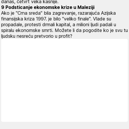
danas, četvrt veka kasnije.
9 Podsticanje ekonomske krize u Maleziji
Ako je "Crna sreda" bila zagrevanje, razarajuća Azijska
finansijska kriza 1997. je bilo "veliko finale". Vlade su
propadale, protesti drmali kapital, a milioni ljudi padali u
spiralu ekonomske smrti. Možete li da pogodite ko je svu tu
ljudsku nesreću pretvorio u profit?