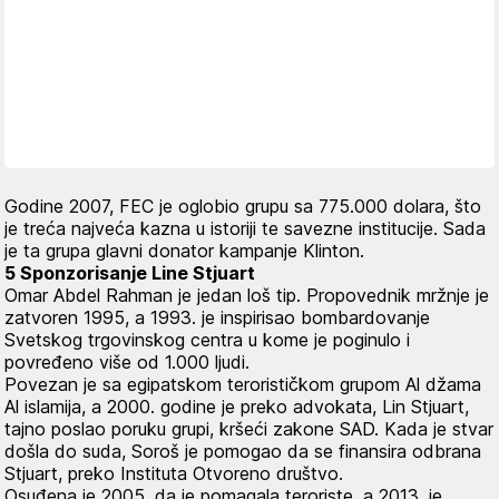
Godine 2007, FEC je oglobio grupu sa 775.000 dolara, što
je treća najveća kazna u istoriji te savezne institucije. Sada
je ta grupa glavni donator kampanje Klinton.
5 Sponzorisanje Line Stjuart
Omar Abdel Rahman je jedan loš tip. Propovednik mržnje je
zatvoren 1995, a 1993. je inspirisao bombardovanje
Svetskog trgovinskog centra u kome je poginulo i
povređeno više od 1.000 ljudi.
Povezan je sa egipatskom terorističkom grupom Al džama
Al islamija, a 2000. godine je preko advokata, Lin Stjuart,
tajno poslao poruku grupi, kršeći zakone SAD. Kada je stvar
došla do suda, Soroš je pomogao da se finansira odbrana
Stjuart, preko Instituta Otvoreno društvo.
Osuđena je 2005. da je pomagala teroriste, a 2013. je