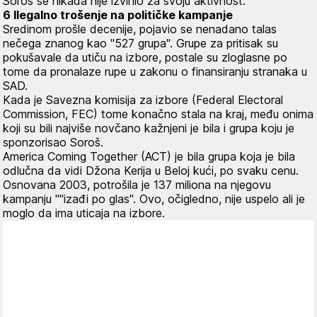
Soroš se nikada nije izvinio za svoju aktivnost.
6 Ilegalno trošenje na političke kampanje
Sredinom prošle decenije, pojavio se nenadano talas
nečega znanog kao "527 grupa". Grupe za pritisak su
pokušavale da utiču na izbore, postale su zloglasne po
tome da pronalaze rupe u zakonu o finansiranju stranaka u
SAD.
Kada je Savezna komisija za izbore (Federal Electoral
Commission, FEC) tome konačno stala na kraj, među onima
koji su bili najviše novčano kažnjeni je bila i grupa koju je
sponzorisao Soroš.
America Coming Together (ACT) je bila grupa koja je bila
odlučna da vidi Džona Kerija u Beloj kući, po svaku cenu.
Osnovana 2003, potrošila je 137 miliona na njegovu
kampanju ""izađi po glas". Ovo, očigledno, nije uspelo ali je
moglo da ima uticaja na izbore.