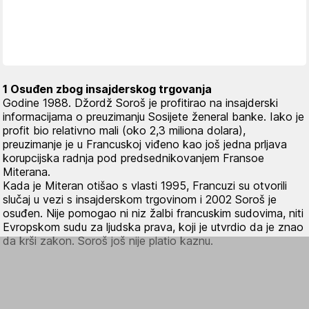
1 Osuđen zbog insajderskog trgovanja
Godine 1988. Džordž Soroš je profitirao na insajderski
informacijama o preuzimanju Sosijete ženeral banke. Iako je
profit bio relativno mali (oko 2,3 miliona dolara),
preuzimanje je u Francuskoj viđeno kao još jedna prljava
korupcijska radnja pod predsednikovanjem Fransoe
Miterana.
Kada je Miteran otišao s vlasti 1995, Francuzi su otvorili
slučaj u vezi s insajderskom trgovinom i 2002 Soroš je
osuđen. Nije pomogao ni niz žalbi francuskim sudovima, niti
Evropskom sudu za ljudska prava, koji je utvrdio da je znao
da krši zakon. Soroš još nije platio kaznu.