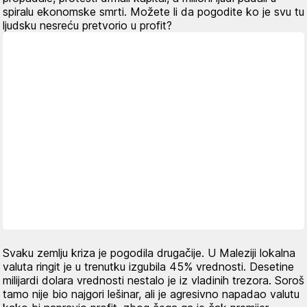
spiralu ekonomske smrti. Možete li da pogodite ko je svu tu
ljudsku nesreću pretvorio u profit?
Svaku zemlju kriza je pogodila drugačije. U Maleziji lokalna
valuta ringit je u trenutku izgubila 45% vrednosti. Desetine
milijardi dolara vrednosti nestalo je iz vladinih trezora. Soroš
tamo nije bio najgori lešinar, ali je agresivno napadao valutu