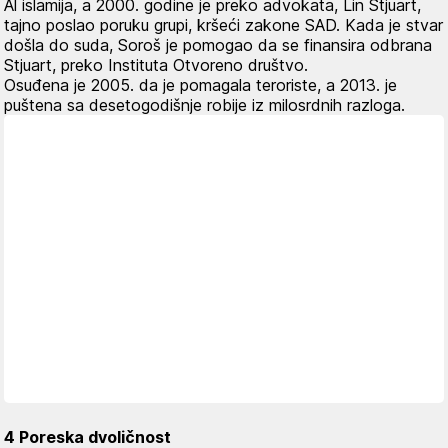
Al islamija, a 2000. godine je preko advokata, Lin Stjuart,
tajno poslao poruku grupi, kršeći zakone SAD. Kada je stvar
došla do suda, Soroš je pomogao da se finansira odbrana
Stjuart, preko Instituta Otvoreno društvo.
Osuđena je 2005. da je pomagala teroriste, a 2013. je
puštena sa desetogodišnje robije iz milosrdnih razloga.
4 Poreska dvoličnost