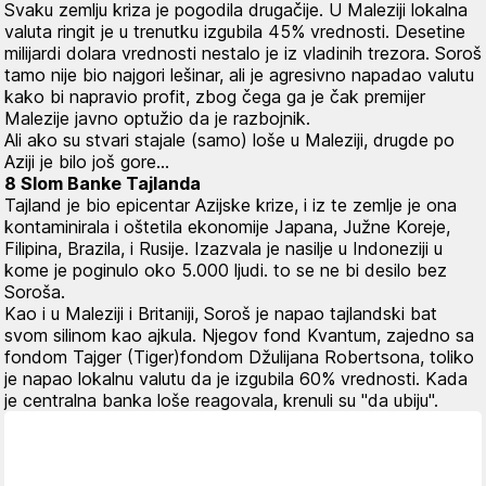
Svaku zemlju kriza je pogodila drugačije. U Maleziji lokalna
valuta ringit je u trenutku izgubila 45% vrednosti. Desetine
milijardi dolara vrednosti nestalo je iz vladinih trezora. Soroš
tamo nije bio najgori lešinar, ali je agresivno napadao valutu
kako bi napravio profit, zbog čega ga je čak premijer
Malezije javno optužio da je razbojnik.
Ali ako su stvari stajale (samo) loše u Maleziji, drugde po
Aziji je bilo još gore...
8 Slom Banke Tajlanda
Tajland je bio epicentar Azijske krize, i iz te zemlje je ona
kontaminirala i oštetila ekonomije Japana, Južne Koreje,
Filipina, Brazila, i Rusije. Izazvala je nasilje u Indoneziji u
kome je poginulo oko 5.000 ljudi. to se ne bi desilo bez
Soroša.
Kao i u Maleziji i Britaniji, Soroš je napao tajlandski bat
svom silinom kao ajkula. Njegov fond Kvantum, zajedno sa
fondom Tajger (Tiger)fondom Džulijana Robertsona, toliko
je napao lokalnu valutu da je izgubila 60% vrednosti. Kada
je centralna banka loše reagovala, krenuli su "da ubiju".