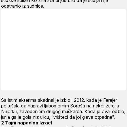
sudske spise i ko zna šta bi još bilo da je sudija nije
odstranio iz sudnice.
Sa istim akterima skadnal je izbio i 2012. kada je Ferejer
pokušala da napravi ljubomornim Soroša na nekoj žurci u
Nujorku, zavođenjem drugog muškarca. Kada je ovaj odbio,
jurila ga je gola niz ulicu, "vrišteći da joj glava otpadne".
2 Tajni napad na Izrael