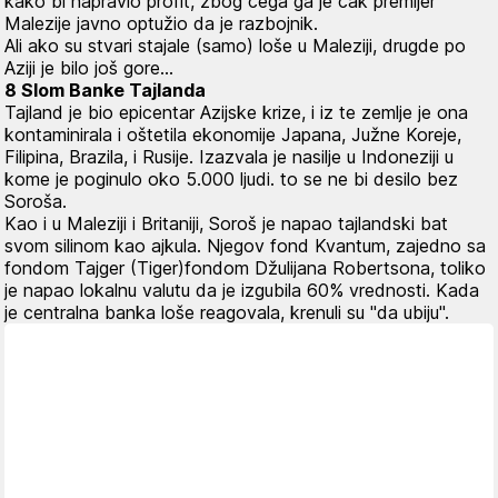
kako bi napravio profit, zbog čega ga je čak premijer
Malezije javno optužio da je razbojnik.
Ali ako su stvari stajale (samo) loše u Maleziji, drugde po
Aziji je bilo još gore...
8 Slom Banke Tajlanda
Tajland je bio epicentar Azijske krize, i iz te zemlje je ona
kontaminirala i oštetila ekonomije Japana, Južne Koreje,
Filipina, Brazila, i Rusije. Izazvala je nasilje u Indoneziji u
kome je poginulo oko 5.000 ljudi. to se ne bi desilo bez
Soroša.
Kao i u Maleziji i Britaniji, Soroš je napao tajlandski bat
svom silinom kao ajkula. Njegov fond Kvantum, zajedno sa
fondom Tajger (Tiger)fondom Džulijana Robertsona, toliko
je napao lokalnu valutu da je izgubila 60% vrednosti. Kada
je centralna banka loše reagovala, krenuli su "da ubiju".