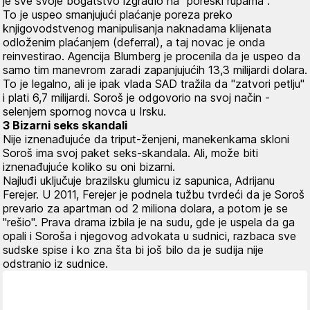
je sve svoje bogatstvo izgradio na "poreski rupama".
To je uspeo smanjujući plaćanje poreza preko
knjigovodstvenog manipulisanja naknadama klijenata
odloženim plaćanjem (deferral), a taj novac je onda
reinvestirao. Agencija Blumberg je procenila da je uspeo da
samo tim manevrom zaradi zapanjujućih 13,3 milijardi dolara.
To je legalno, ali je ipak vlada SAD tražila da "zatvori petlju"
i plati 6,7 milijardi. Soroš je odgovorio na svoj način -
selenjem spornog novca u Irsku.
3 Bizarni seks skandali
Nije iznenađujuće da triput-ženjeni, manekenkama skloni
Soroš ima svoj paket seks-skandala. Ali, može biti
iznenađujuće koliko su oni bizarni.
Najluđi uključuje brazilsku glumicu iz sapunica, Adrijanu
Ferejer. U 2011, Ferejer je podnela tužbu tvrdeći da je Soroš
prevario za apartman od 2 miliona dolara, a potom je se
"rešio". Prava drama izbila je na sudu, gde je uspela da ga
opali i Soroša i njegovog advokata u sudnici, razbaca sve
sudske spise i ko zna šta bi još bilo da je sudija nije
odstranio iz sudnice.