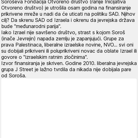
Soroševa Fondacija Otvoreno društvo (ranije Inicijativa
Otvoreno društvo) je utrošila osam godina na finansiranje
prikrivene mreže u nadi da će uticati na politiku SAD. Njihov
cilj? Da skrenu SAD od Izraela i okrenu da jevrejska država
bude "međunarodni parija".
Iako Izrael nije savršeno društvo, strast s kojom Soroš
(inače Jevrejin) napada zemlju je zapanjujući. Grupe za
prava Palestinaca, liberalne izraelske novine, NVO... svi oni
su dobijali prikriveni ili poluprikriveni novac da oblate Izrael ili
govore o "izraelskim ratnim zločinima".
Izvor finansiranja je skriven. Godine 2010. liberalna jevrejska
grupa J Street je lažno tvrdila da nikada nije dobijala pare
od Soroša.