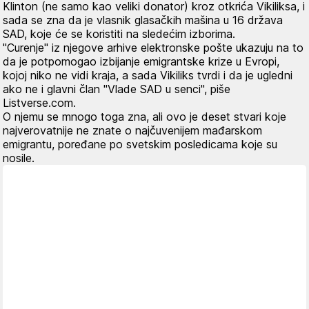
Klinton (ne samo kao veliki donator) kroz otkrića Vikiliksa, i
sada se zna da je vlasnik glasačkih mašina u 16 država
SAD, koje će se koristiti na sledećim izborima.
"Curenje" iz njegove arhive elektronske pošte ukazuju na to
da je potpomogao izbijanje emigrantske krize u Evropi,
kojoj niko ne vidi kraja, a sada Vikiliks tvrdi i da je ugledni
ako ne i glavni član "Vlade SAD u senci",
piše
Listverse.com.
O njemu se mnogo toga zna, ali ovo je deset stvari koje
najverovatnije ne znate o najčuvenijem mađarskom
emigrantu, poređane po svetskim posledicama koje su
nosile.