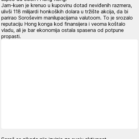
Jam-kuen je krenuo u kupovinu dotad neviđenih razmera,
ulivši 118 milijardi honkoških dolara u tržište akcija, da bi
parirao Soroševim manilupacijama valutoom. To je srozalo
reputaciju Hong konga kod finansijera i veoma koštalo
vladu, ali je bar ekonomija ostala spasena od potpune
propasti.