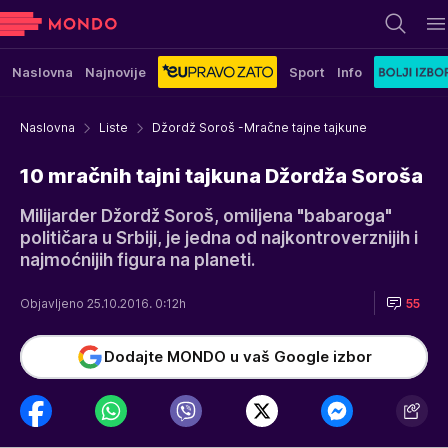
Naslovna
Najnovije
Sport
Info
Naslovna
Liste
Džordž Soroš -Mračne tajne tajkune
10 mračnih tajni tajkuna Džordža Soroša
Milijarder Džordž Soroš, omiljena "babaroga"
političara u Srbiji, je jedna od najkontroverznijih i
najmoćnijih figura na planeti.
Objavljeno 25.10.2016. 0:12h
55
Dodajte MONDO u vaš Google izbor