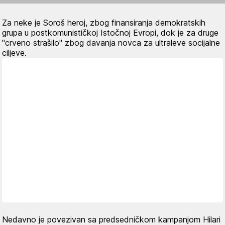
Za neke je Soroš heroj, zbog finansiranja demokratskih
grupa u postkomunističkoj Istočnoj Evropi, dok je za druge
"crveno strašilo" zbog davanja novca za ultraleve socijalne
ciljeve.
Nedavno je povezivan sa predsedničkom kampanjom Hilari