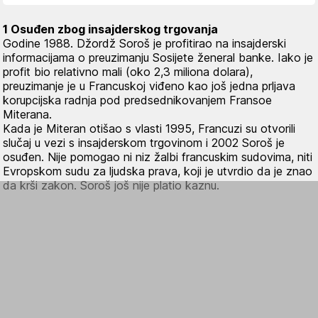
1 Osuđen zbog insajderskog trgovanja
Godine 1988. Džordž Soroš je profitirao na insajderski
informacijama o preuzimanju Sosijete ženeral banke. Iako je
profit bio relativno mali (oko 2,3 miliona dolara),
preuzimanje je u Francuskoj viđeno kao još jedna prljava
korupcijska radnja pod predsednikovanjem Fransoe
Miterana.
Kada je Miteran otišao s vlasti 1995, Francuzi su otvorili
slučaj u vezi s insajderskom trgovinom i 2002 Soroš je
osuđen. Nije pomogao ni niz žalbi francuskim sudovima, niti
Evropskom sudu za ljudska prava, koji je utvrdio da je znao
da krši zakon. Soroš još nije platio kaznu.