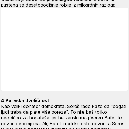
puštena sa desetogodišnje robije iz milosrdnih razloga.
4 Poreska dvoličnost
Kao veliki donator demokrata, Soroš rado kaže da "bogati
ljudi treba da plate više poreza". To nije baš toliko
neobično za bogataša, jer berzanski mag Voren Bafet to
govori decenijama. Ali, Bafet i radi kao što govori, a Soroš