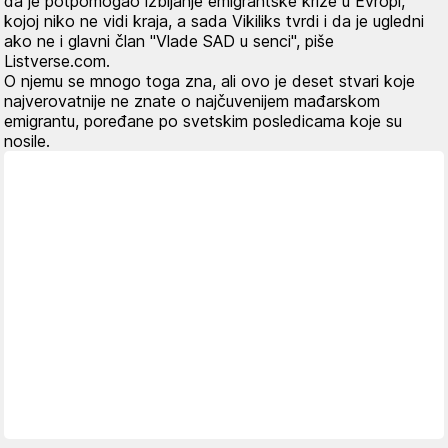
da je potpomogao izbijanje emigrantske krize u Evropi,
kojoj niko ne vidi kraja, a sada Vikiliks tvrdi i da je ugledni
ako ne i glavni član "Vlade SAD u senci",
piše
Listverse.com.
O njemu se mnogo toga zna, ali ovo je deset stvari koje
najverovatnije ne znate o najčuvenijem mađarskom
emigrantu, poređane po svetskim posledicama koje su
nosile.