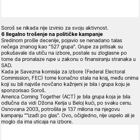
Soroš se nikada nije izvinio za svoju aktivnost.
6 Ilegalno trošenje na političke kampanje
Sredinom prošle decenije, pojavio se nenadano talas
nečega znanog kao "527 grupa". Grupe za pritisak su
pokušavale da utiču na izbore, postale su zloglasne po
tome da pronalaze rupe u zakonu o finansiranju stranaka u
SAD.
Kada je Savezna komisija za izbore (Federal Electoral
Commission, FEC) tome konačno stala na kraj, među onima
koji su bili najviše novčano kažnjeni je bila i grupa koju je
sponzorisao Soroš.
America Coming Together (ACT) je bila grupa koja je bila
odlučna da vidi Džona Kerija u Beloj kući, po svaku cenu.
Osnovana 2003, potrošila je 137 miliona na njegovu
kampanju ""izađi po glas". Ovo, očigledno, nije uspelo ali je
moglo da ima uticaja na izbore.