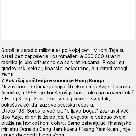
Soroš je zaradio milione ali po kojoj ceni. Milioni Taja su
ostali bez zaposlenja i osiromašeni a 600.000 stranih
radnika je bilo prinuđeno da se vrati kućama. Propali su
građevinski sektor, finansije, nekretnine, a ruinirani mnogi
životi.
7 Pokušaj uništenja ekonomije Hong Konga
Nezavisno od slamanja najvećih ekonomija Azije i Latinske
Amerike, u 1998. godini Soroš je bacio oko na najveći kolač
- Hong Kong i Kinu. Ponovo je primenio svoj trik,
pokušavajući da izazove svetsku recesiju.
U leto "98, Soroš je već bio "prljavo bogat" zeznuvši veći
deo Azije, ali on je želeo još. U avgustu je vežbao svoje
oružje na honkoškom dolaru. Samo zahvaljujući finansijsko
ministru Donaldu Cang Jam-kuenu (Tsang Yam-kuen), nije
uspeo da obori i Hong Kong.