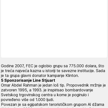
Godine 2007, FEC je oglobio grupu sa 775.000 dolara, što
je treća najveća kazna u istoriji te savezne institucije. Sada
je ta grupa glavni donator kampanje Klinton.
5 Sponzorisanje Line Stjuart
Omar Abdel Rahman je jedan loš tip. Propovednik mržnje je
zatvoren 1995, a 1993. je inspirisao bombardovanje
Svetskog trgovinskog centra u kome je poginulo i
povređeno više od 1.000 ljudi.
Povezan je sa egipatskom terorističkom grupom Al džama