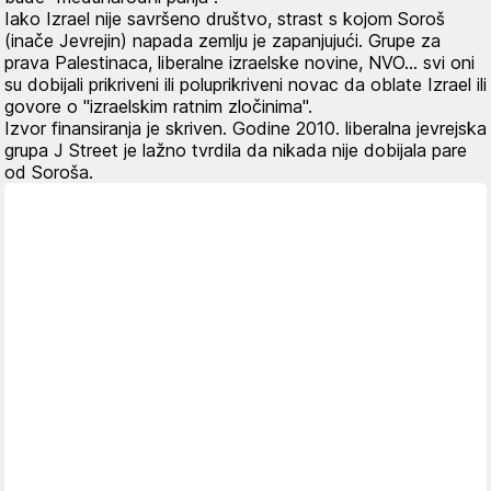
Iako Izrael nije savršeno društvo, strast s kojom Soroš
(inače Jevrejin) napada zemlju je zapanjujući. Grupe za
prava Palestinaca, liberalne izraelske novine, NVO... svi oni
su dobijali prikriveni ili poluprikriveni novac da oblate Izrael ili
govore o "izraelskim ratnim zločinima".
Izvor finansiranja je skriven. Godine 2010. liberalna jevrejska
grupa J Street je lažno tvrdila da nikada nije dobijala pare
od Soroša.