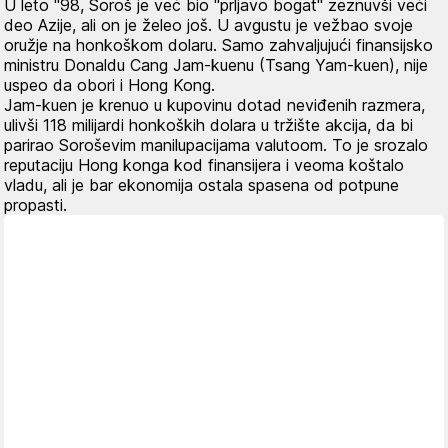
U leto "98, Soroš je već bio "prljavo bogat" zeznuvši veći
deo Azije, ali on je želeo još. U avgustu je vežbao svoje
oružje na honkoškom dolaru. Samo zahvaljujući finansijsko
ministru Donaldu Cang Jam-kuenu (Tsang Yam-kuen), nije
uspeo da obori i Hong Kong.
Jam-kuen je krenuo u kupovinu dotad neviđenih razmera,
ulivši 118 milijardi honkoških dolara u tržište akcija, da bi
parirao Soroševim manilupacijama valutoom. To je srozalo
reputaciju Hong konga kod finansijera i veoma koštalo
vladu, ali je bar ekonomija ostala spasena od potpune
propasti.