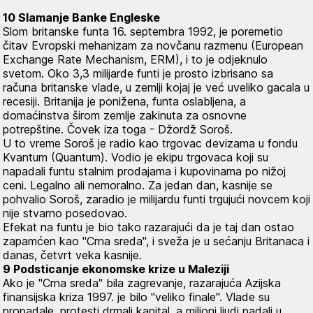
10 Slamanje Banke Engleske
Slom britanske funta 16. septembra 1992, je poremetio
čitav Evropski mehanizam za novčanu razmenu (European
Exchange Rate Mechanism, ERM), i to je odjeknulo
svetom. Oko 3,3 milijarde funti je prosto izbrisano sa
računa britanske vlade, u zemlji kojaj je već uveliko gacala u
recesiji. Britanija je ponižena, funta oslabljena, a
domaćinstva širom zemlje zakinuta za osnovne
potrepštine. Čovek iza toga - Džordž Soroš.
U to vreme Soroš je radio kao trgovac devizama u fondu
Kvantum (Quantum). Vodio je ekipu trgovaca koji su
napadali funtu stalnim prodajama i kupovinama po nižoj
ceni. Legalno ali nemoralno. Za jedan dan, kasnije se
pohvalio Soroš, zaradio je milijardu funti trgujući novcem koji
nije stvarno posedovao.
Efekat na funtu je bio tako razarajući da je taj dan ostao
zapamćen kao "Crna sreda", i sveža je u sećanju Britanaca i
danas, četvrt veka kasnije.
9 Podsticanje ekonomske krize u Maleziji
Ako je "Crna sreda" bila zagrevanje, razarajuća Azijska
finansijska kriza 1997. je bilo "veliko finale". Vlade su
propadale, protesti drmali kapital, a milioni ljudi padali u