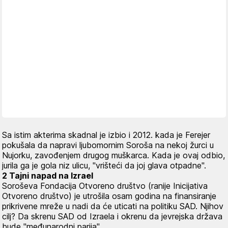
Sa istim akterima skadnal je izbio i 2012. kada je Ferejer
pokušala da napravi ljubomornim Soroša na nekoj žurci u
Nujorku, zavođenjem drugog muškarca. Kada je ovaj odbio,
jurila ga je gola niz ulicu, "vrišteći da joj glava otpadne".
2 Tajni napad na Izrael
Soroševa Fondacija Otvoreno društvo (ranije Inicijativa
Otvoreno društvo) je utrošila osam godina na finansiranje
prikrivene mreže u nadi da će uticati na politiku SAD. Njihov
cilj? Da skrenu SAD od Izraela i okrenu da jevrejska država
bude "međunarodni parija".