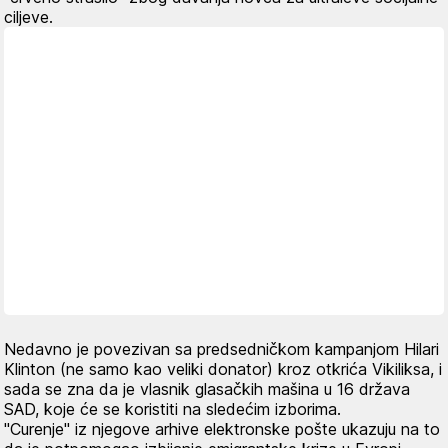
ciljeve.
Nedavno je povezivan sa predsedničkom kampanjom Hilari
Klinton (ne samo kao veliki donator) kroz otkrića Vikiliksa, i
sada se zna da je vlasnik glasačkih mašina u 16 država
SAD, koje će se koristiti na sledećim izborima.
"Curenje" iz njegove arhive elektronske pošte ukazuju na to