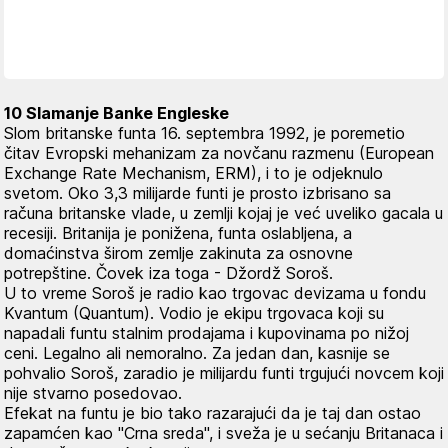
10 Slamanje Banke Engleske
Slom britanske funta 16. septembra 1992, je poremetio
čitav Evropski mehanizam za novčanu razmenu (European
Exchange Rate Mechanism, ERM), i to je odjeknulo
svetom. Oko 3,3 milijarde funti je prosto izbrisano sa
računa britanske vlade, u zemlji kojaj je već uveliko gacala u
recesiji. Britanija je ponižena, funta oslabljena, a
domaćinstva širom zemlje zakinuta za osnovne
potrepštine. Čovek iza toga - Džordž Soroš.
U to vreme Soroš je radio kao trgovac devizama u fondu
Kvantum (Quantum). Vodio je ekipu trgovaca koji su
napadali funtu stalnim prodajama i kupovinama po nižoj
ceni. Legalno ali nemoralno. Za jedan dan, kasnije se
pohvalio Soroš, zaradio je milijardu funti trgujući novcem koji
nije stvarno posedovao.
Efekat na funtu je bio tako razarajući da je taj dan ostao
zapamćen kao "Crna sreda", i sveža je u sećanju Britanaca i