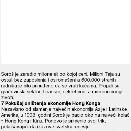
Soroš je zaradio milione ali po kojoj ceni. Milioni Taja su
ostali bez zaposlenja i osiromašeni a 600.000 stranih
radnika je bilo prinuđeno da se vrati kućama. Propali su
građevinski sektor, finansije, nekretnine, a ruinirani mnogi
životi.
7 Pokušaj uništenja ekonomije Hong Konga
Nezavisno od slamanja najvećih ekonomija Azije i Latinske
Amerike, u 1998. godini Soroš je bacio oko na najveći kolač
- Hong Kong i Kinu. Ponovo je primenio svoj trik,
pokušavajući da izazove svetsku recesiju.