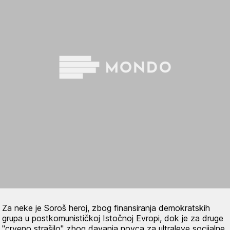
Za neke je Soroš heroj, zbog finansiranja demokratskih
grupa u postkomunističkoj Istočnoj Evropi, dok je za druge
"crveno strašilo" zbog davanja novca za ultraleve socijalne