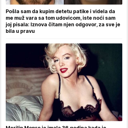
Pošla sam da kupim detetu patike i videla da
me muž vara sa tom udovicom, iste noći sam
joj pisala: Iznova čitam njen odgovor, za sve je
bila u pravu
Merilin Monro je imala 36 godina kada je