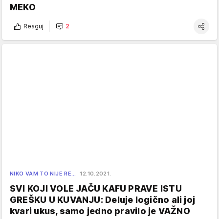
MEKO
Reaguj
2
NIKO VAM TO NIJE RE…
12.10.2021.
SVI KOJI VOLE JAČU KAFU PRAVE ISTU
GREŠKU U KUVANJU: Deluje logično ali joj
kvari ukus, samo jedno pravilo je VAŽNO