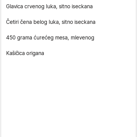
Glavica crvenog luka, sitno iseckana
Četiri čena belog luka, sitno iseckana
450 grama ćurećeg mesa, mlevenog
Kašičica origana