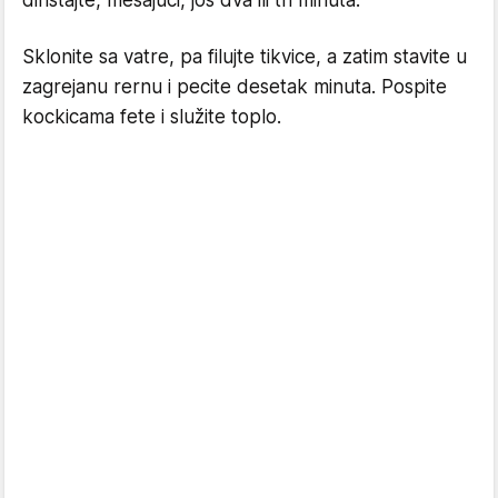
dinstajte, mešajući, još dva ili tri minuta.
Sklonite sa vatre, pa filujte tikvice, a zatim stavite u
zagrejanu rernu i pecite desetak minuta. Pospite
kockicama fete i služite toplo.