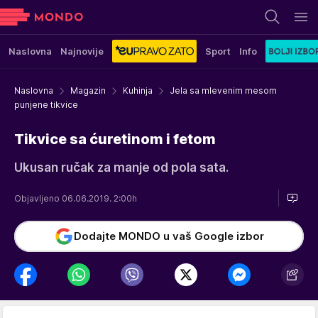
Naslovna
Najnovije
Sport
Info
Naslovna
Magazin
Kuhinja
Jela sa mlevenim mesom
punjene tikvice
Tikvice sa ćuretinom i fetom
Ukusan ručak za manje od pola sata.
Objavljeno 06.06.2019. 2:00h
Dodajte MONDO u vaš Google izbor