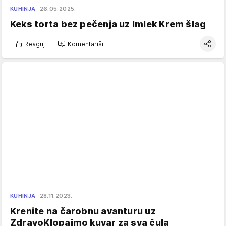
KUHINJA
26.05.2025.
Keks torta bez pečenja uz Imlek Krem šlag
Reaguj
Komentariši
KUHINJA
28.11.2023.
Krenite na čarobnu avanturu uz
ZdravoKlopajmo kuvar za sva čula