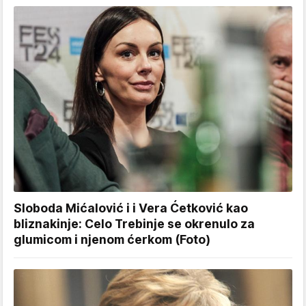
Sloboda Mićalović i i Vera Ćetković kao
bliznakinje: Celo Trebinje se okrenulo za
glumicom i njenom ćerkom (Foto)