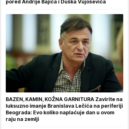
pored Andrije Bajića i Duška Vujoševića
BAZEN, KAMIN, KOŽNA GARNITURA Zavirite na
luksuzno imanje Branislava Lečića na periferiji
Beograda: Evo koliko naplaćuje dan u ovom
raju na zemlji