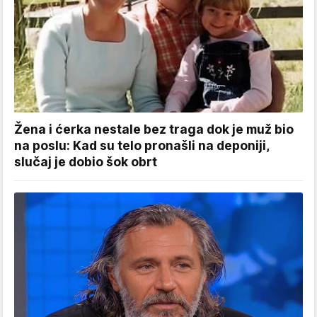
Žena i ćerka nestale bez traga dok je muž bio
na poslu: Kad su telo pronašli na deponiji,
slučaj je dobio šok obrt