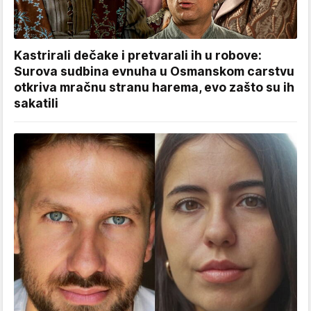
Kastrirali dečake i pretvarali ih u robove:
Surova sudbina evnuha u Osmanskom carstvu
otkriva mračnu stranu harema, evo zašto su ih
sakatili