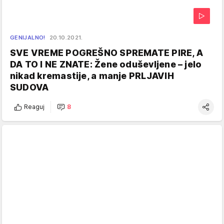
GENIJALNO!
20.10.2021.
SVE VREME POGREŠNO SPREMATE PIRE, A
DA TO I NE ZNATE: Žene oduševljene – jelo
nikad kremastije, a manje PRLJAVIH
SUDOVA
Reaguj
8