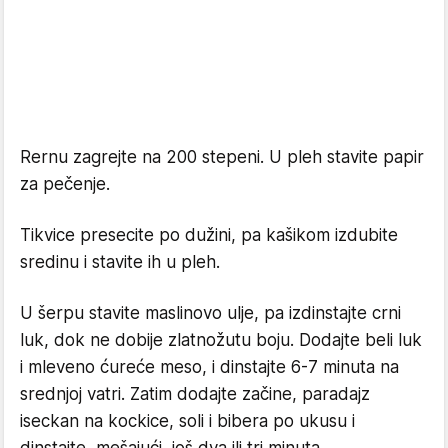
Rernu zagrejte na 200 stepeni. U pleh stavite papir
za pečenje.
Tikvice presecite po dužini, pa kašikom izdubite
sredinu i stavite ih u pleh.
U šerpu stavite maslinovo ulje, pa izdinstajte crni
luk, dok ne dobije zlatnožutu boju. Dodajte beli luk
i mleveno ćureće meso, i dinstajte 6-7 minuta na
srednjoj vatri. Zatim dodajte začine, paradajz
iseckan na kockice, soli i bibera po ukusu i