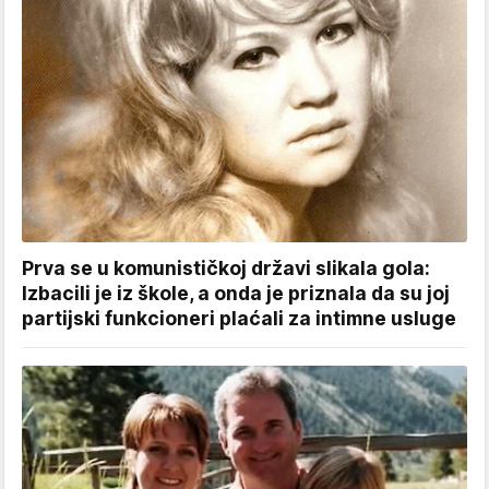
Prva se u komunističkoj državi slikala gola:
Izbacili je iz škole, a onda je priznala da su joj
partijski funkcioneri plaćali za intimne usluge