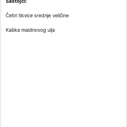
Sastojci:
Četiri tikvice srednje veličine
Kašika maslinovog ulja