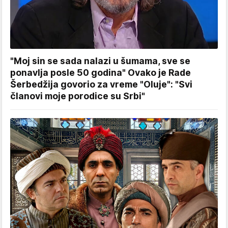
"Moj sin se sada nalazi u šumama, sve se
ponavlja posle 50 godina" Ovako je Rade
Šerbedžija govorio za vreme "Oluje": "Svi
članovi moje porodice su Srbi"