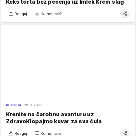
Keks torta bez pečenja uz Imlek Krem šlag
Reaguj
Komentariši
KUHINJA
28.11.2023.
Krenite na čarobnu avanturu uz
ZdravoKlopajmo kuvar za sva čula
Reaguj
Komentariši