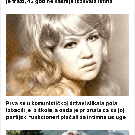
je traži, 42 godine kasnije isplivala istina
Prva se u komunističkoj državi slikala gola:
Izbacili je iz škole, a onda je priznala da su joj
partijski funkcioneri plaćali za intimne usluge