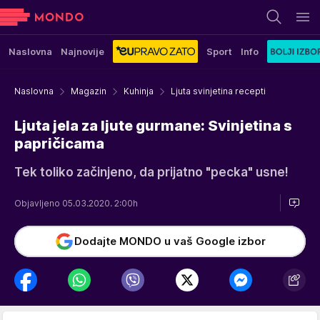
Naslovna
Najnovije
Sport
Info
Naslovna
Magazin
Kuhinja
Ljuta svinjetina recepti
Ljuta jela za ljute gurmane: Svinjetina s
papričicama
Tek toliko začinjeno, da prijatno "pecka" usne!
Objavljeno 05.03.2020. 2:00h
Dodajte MONDO u vaš Google izbor