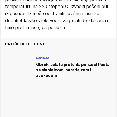
temperaturu na 220 stepeni C. Izvaditi pečeni but
iz posude. Iz moče odstraniti suvišnu masnoću,
dodati 4 kašike vrele vode, zagrejati do ključanja i
time preliti meso, pa poslužiti.
PROČITAJTE I OVO
KUHINJA
Obrok-salata prste da poližeš! Pasta
sa slaninicom, paradajzom i
avokadom