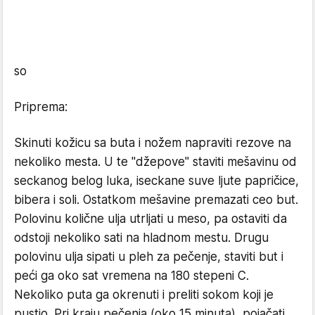
so
Priprema:
Skinuti kožicu sa buta i nožem napraviti rezove na
nekoliko mesta. U te "džepove" staviti mešavinu od
seckanog belog luka, iseckane suve ljute papričice,
bibera i soli. Ostatkom mešavine premazati ceo but.
Polovinu količne ulja utrljati u meso, pa ostaviti da
odstoji nekoliko sati na hladnom mestu. Drugu
polovinu ulja sipati u pleh za pečenje, staviti but i
peći ga oko sat vremena na 180 stepeni C.
Nekoliko puta ga okrenuti i preliti sokom koji je
pustio. Pri kraju pečenja (oko 15 minuta), pojačati