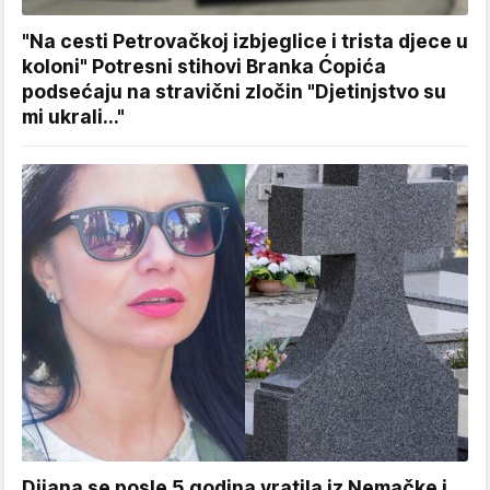
"Na cesti Petrovačkoj izbjeglice i trista djece u
koloni" Potresni stihovi Branka Ćopića
podsećaju na stravični zločin "Djetinjstvo su
mi ukrali..."
Dijana se posle 5 godina vratila iz Nemačke i