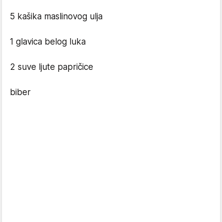
5 kašika maslinovog ulja
1 glavica belog luka
2 suve ljute papričice
biber