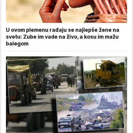
U ovom plemenu rađaju se najlepše žene na
svetu: Zube im vade na živo, a kosu im mažu
balegom