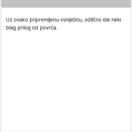
Uz ovako pripremljenu svinjetinu, odlično ide neki
blag prilog od povrća.