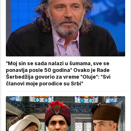
"Moj sin se sada nalazi u šumama, sve se
ponavlja posle 50 godina" Ovako je Rade
Šerbedžija govorio za vreme "Oluje": "Svi
članovi moje porodice su Srbi"