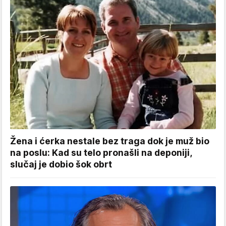
Žena i ćerka nestale bez traga dok je muž bio
na poslu: Kad su telo pronašli na deponiji,
slučaj je dobio šok obrt