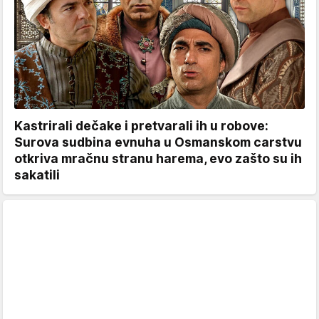
Kastrirali dečake i pretvarali ih u robove:
Surova sudbina evnuha u Osmanskom carstvu
otkriva mračnu stranu harema, evo zašto su ih
sakatili