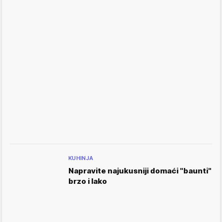
KUHINJA
Napravite najukusniji domaći "baunti"
brzo i lako