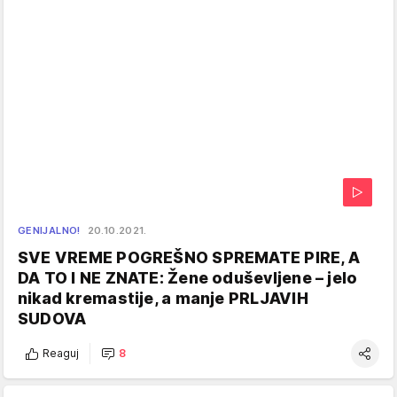
GENIJALNO!
20.10.2021.
SVE VREME POGREŠNO SPREMATE PIRE, A
DA TO I NE ZNATE: Žene oduševljene – jelo
nikad kremastije, a manje PRLJAVIH
SUDOVA
Reaguj
8