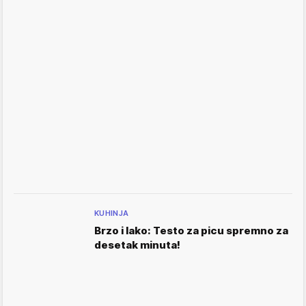
KUHINJA
Brzo i lako: Testo za picu spremno za
desetak minuta!