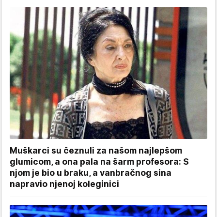
Muškarci su čeznuli za našom najlepšom
glumicom, a ona pala na šarm profesora: S
njom je bio u braku, a vanbračnog sina
napravio njenoj koleginici