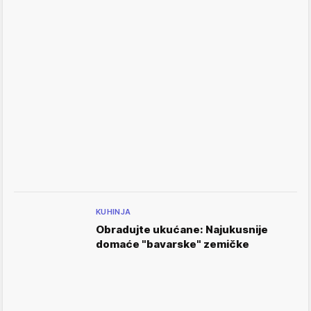
KUHINJA
Obradujte ukućane: Najukusnije
domaće "bavarske" zemičke