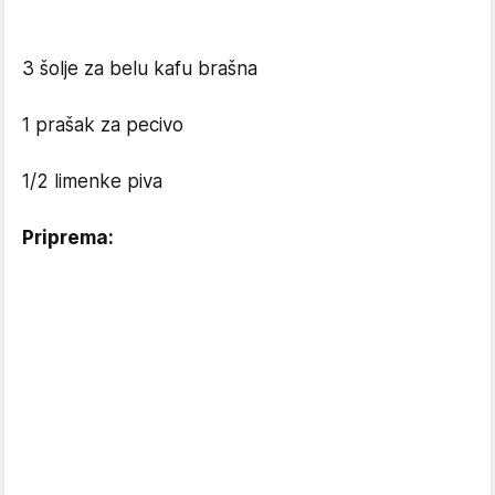
3 šolje za belu kafu brašna
1 prašak za pecivo
1/2 limenke piva
Priprema: