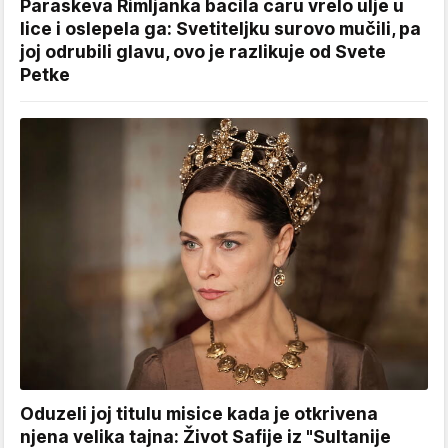
Paraskeva Rimljanka bacila caru vrelo ulje u
lice i oslepela ga: Svetiteljku surovo mučili, pa
joj odrubili glavu, ovo je razlikuje od Svete
Petke
Oduzeli joj titulu misice kada je otkrivena
njena velika tajna: Život Safije iz "Sultanije