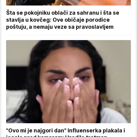
Šta se pokojniku oblači za sahranu i šta se
stavlja u kovčeg: Ove običaje porodice
poštuju, a nemaju veze sa pravoslavljem
"Ovo mi je najgori dan" Influenserka plakala i