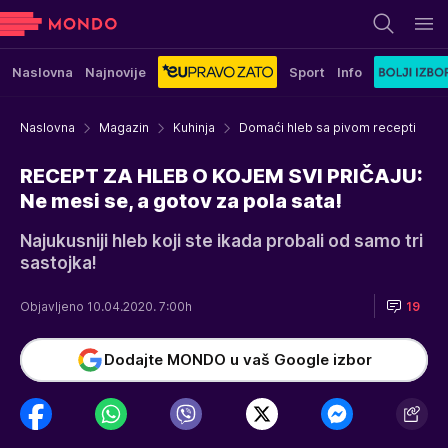
Naslovna
Najnovije
Sport
Info
Naslovna
Magazin
Kuhinja
Domaći hleb sa pivom recepti
RECEPT ZA HLEB O KOJEM SVI PRIČAJU:
Ne mesi se, a gotov za pola sata!
Najukusniji hleb koji ste ikada probali od samo tri
sastojka!
Objavljeno 10.04.2020. 7:00h
19
Dodajte MONDO u vaš Google izbor