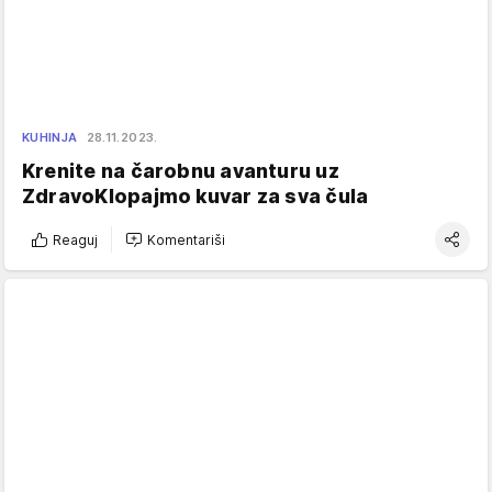
KUHINJA
28.11.2023.
Krenite na čarobnu avanturu uz
ZdravoKlopajmo kuvar za sva čula
Reaguj
Komentariši