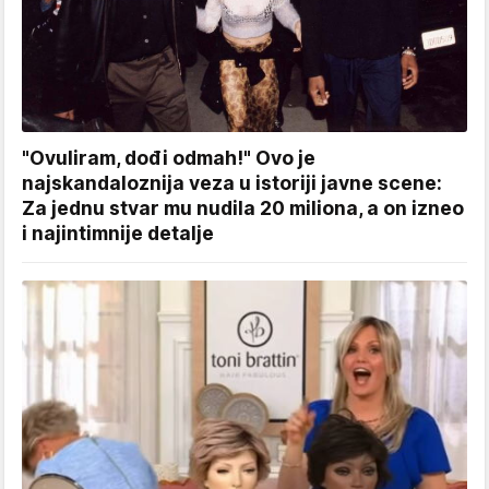
"Ovuliram, dođi odmah!" Ovo je
najskandaloznija veza u istoriji javne scene:
Za jednu stvar mu nudila 20 miliona, a on izneo
i najintimnije detalje