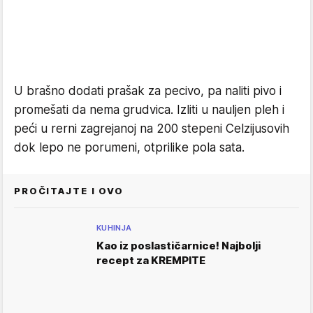
U brašno dodati prašak za pecivo, pa naliti pivo i
promešati da nema grudvica. Izliti u nauljen pleh i
peći u rerni zagrejanoj na 200 stepeni Celzijusovih
dok lepo ne porumeni, otprilike pola sata.
PROČITAJTE I OVO
KUHINJA
Kao iz poslastičarnice! Najbolji
recept za KREMPITE