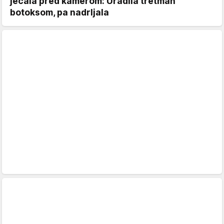
jecala pred kamerom: Uradila tretman
botoksom, pa nadrljala