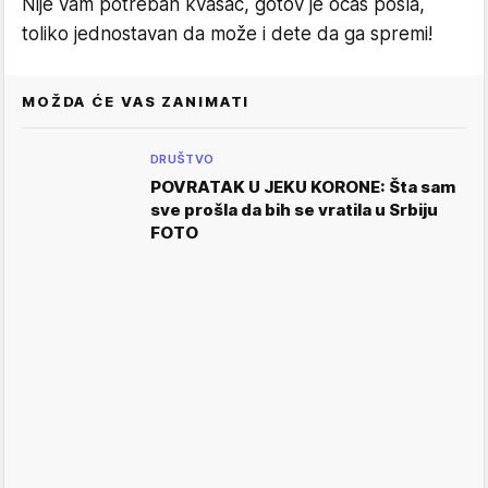
Nije vam potreban kvasac, gotov je očas posla,
toliko jednostavan da može i dete da ga spremi!
MOŽDA ĆE VAS ZANIMATI
DRUŠTVO
POVRATAK U JEKU KORONE: Šta sam
sve prošla da bih se vratila u Srbiju
FOTO