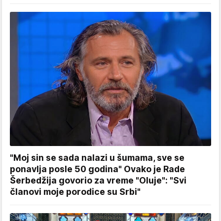
"Moj sin se sada nalazi u šumama, sve se
ponavlja posle 50 godina" Ovako je Rade
Šerbedžija govorio za vreme "Oluje": "Svi
članovi moje porodice su Srbi"