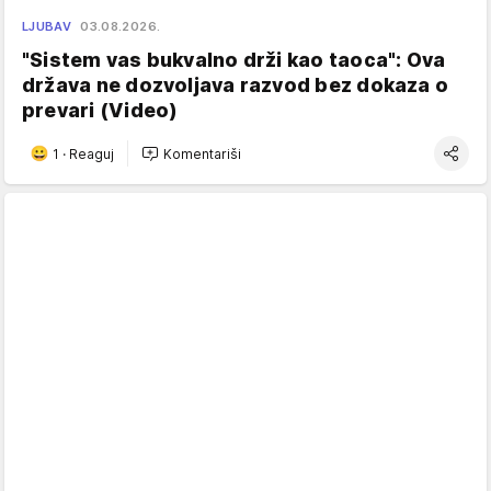
LJUBAV
03.08.2026.
"Sistem vas bukvalno drži kao taoca": Ova
država ne dozvoljava razvod bez dokaza o
prevari (Video)
1
·
Reaguj
Komentariši