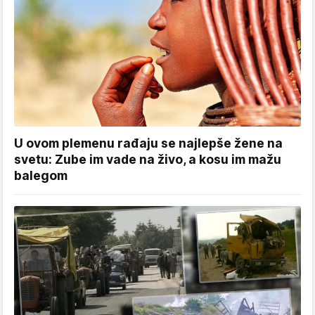
U ovom plemenu rađaju se najlepše žene na
svetu: Zube im vade na živo, a kosu im mažu
balegom