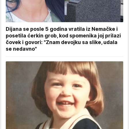
Dijana se posle 5 godina vratila iz Nemačke i
posetila ćerkin grob, kod spomenika joj prilazi
čovek i govori: "Znam devojku sa slike, udala
se nedavno"