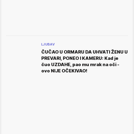
LJUBAV
ČUČAO U ORMARU DA UHVATI ŽENU U
PREVARI, PONEO I KAMERU: Kad je
čuo UZDAHE, pao mu mrak na oči -
ovo NIJE OČEKIVAO!