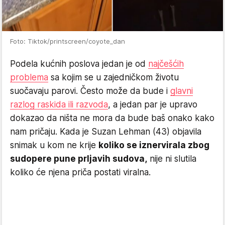
Foto: Tiktok/printscreen/coyote_dan
Podela kućnih poslova jedan je od
najčešćih
problema
sa kojim se u zajedničkom životu
suočavaju parovi. Često može da bude i
glavni
razlog raskida ili razvoda
, a jedan par je upravo
dokazao da ništa ne mora da bude baš onako kako
nam pričaju. Kada je Suzan Lehman (43) objavila
snimak u kom ne krije
koliko se iznervirala zbog
sudopere pune prljavih sudova,
nije ni slutila
koliko će njena priča postati viralna.