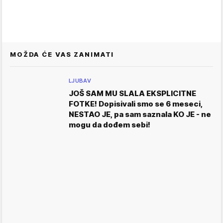
MOŽDA ĆE VAS ZANIMATI
LJUBAV
JOŠ SAM MU SLALA EKSPLICITNE
FOTKE! Dopisivali smo se 6 meseci,
NESTAO JE, pa sam saznala KO JE - ne
mogu da dođem sebi!