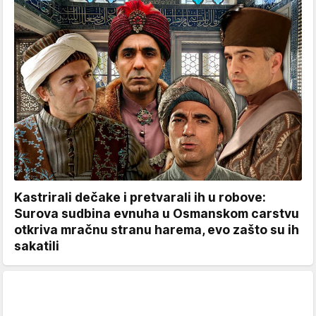
Kastrirali dečake i pretvarali ih u robove:
Surova sudbina evnuha u Osmanskom carstvu
otkriva mračnu stranu harema, evo zašto su ih
sakatili