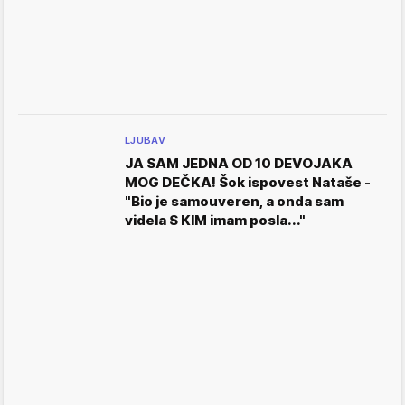
LJUBAV
JA SAM JEDNA OD 10 DEVOJAKA
MOG DEČKA! Šok ispovest Nataše -
"Bio je samouveren, a onda sam
videla S KIM imam posla..."