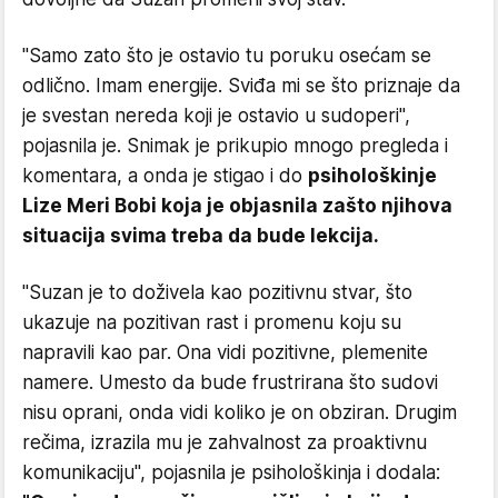
"Samo zato što je ostavio tu poruku osećam se
odlično. Imam energije. Sviđa mi se što priznaje da
je svestan nereda koji je ostavio u sudoperi",
pojasnila je. Snimak je prikupio mnogo pregleda i
komentara, a onda je stigao i do
psihološkinje
Lize Meri Bobi koja je objasnila zašto njihova
situacija svima treba da bude lekcija.
"Suzan je to doživela kao pozitivnu stvar, što
ukazuje na pozitivan rast i promenu koju su
napravili kao par. Ona vidi pozitivne, plemenite
namere. Umesto da bude frustrirana što sudovi
nisu oprani, onda vidi koliko je on obziran. Drugim
rečima, izrazila mu je zahvalnost za proaktivnu
komunikaciju", pojasnila je psihološkinja i dodala: