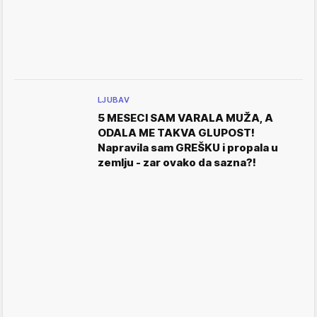
LJUBAV
5 MESECI SAM VARALA MUŽA, A
ODALA ME TAKVA GLUPOST!
Napravila sam GREŠKU i propala u
zemlju - zar ovako da sazna?!