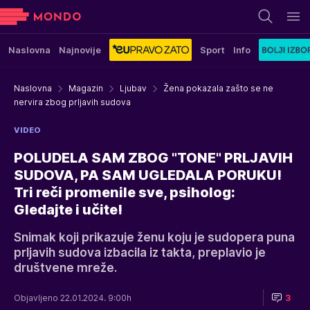
Naslovna
Najnovije
Sport
Info
Naslovna
Magazin
Ljubav
Žena pokazala zašto se ne
nervira zbog prljavih sudova
VIDEO
POLUDELA SAM ZBOG "TONE" PRLJAVIH
SUDOVA, PA SAM UGLEDALA PORUKU!
Tri reči promenile sve, psiholog:
Gledajte i učite!
Snimak koji prikazuje ženu koju je sudopera puna
prljavih sudova izbacila iz takta, preplavio je
društvene mreže.
Objavljeno 22.01.2024. 9:00h
3