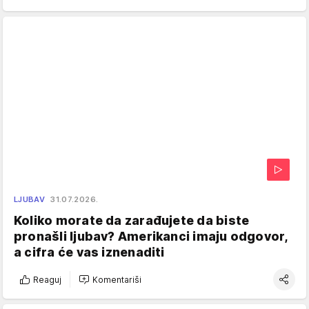
LJUBAV
31.07.2026.
Koliko morate da zarađujete da biste
pronašli ljubav? Amerikanci imaju odgovor,
a cifra će vas iznenaditi
Reaguj
Komentariši