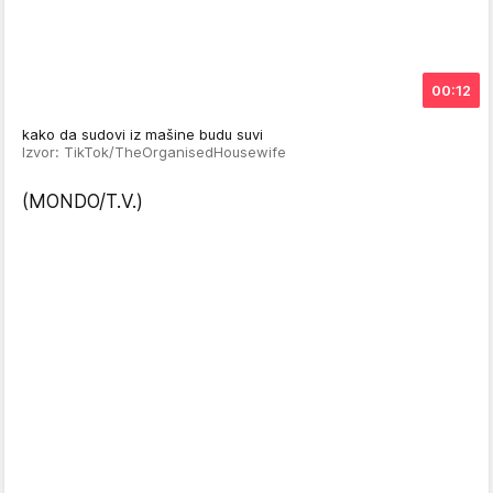
00:12
kako da sudovi iz mašine budu suvi
Izvor: TikTok/TheOrganisedHousewife
(MONDO/T.V.)