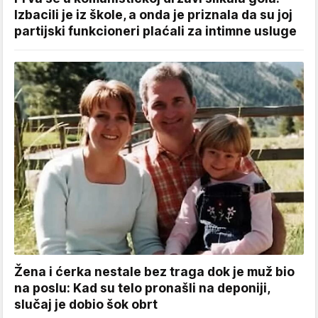
Izbacili je iz škole, a onda je priznala da su joj
partijski funkcioneri plaćali za intimne usluge
Žena i ćerka nestale bez traga dok je muž bio
na poslu: Kad su telo pronašli na deponiji,
slučaj je dobio šok obrt