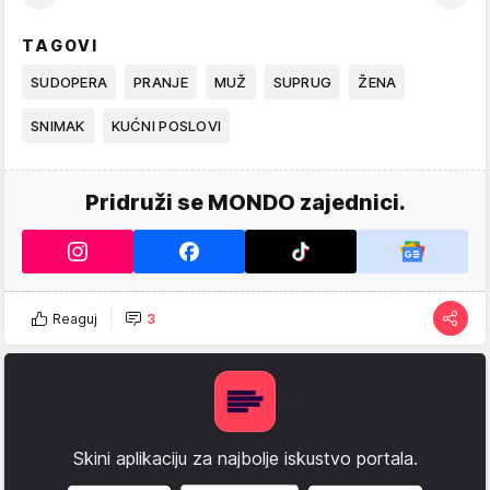
TAGOVI
SUDOPERA
PRANJE
MUŽ
SUPRUG
ŽENA
SNIMAK
KUĆNI POSLOVI
Pridruži se MONDO zajednici.
Reaguj
3
Skini aplikaciju za najbolje iskustvo portala.