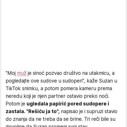
"Moj
muž
je sinoć pozvao društvo na utakmicu, a
pogledajte ove sudove u sudoperi", kaže Suzan u
TikTok snimku, a potom pomera kameru prema
neredu koji je njen partner ostavio preko noći.
Potom je
ugledala papirić pored sudopere i
zastala. "Rešiću ja to",
napisao je i supruzi stavio
do znanja da ne treba da se brine. Tri reči bile su
dovoljne da Suzan promeni svoj stav.