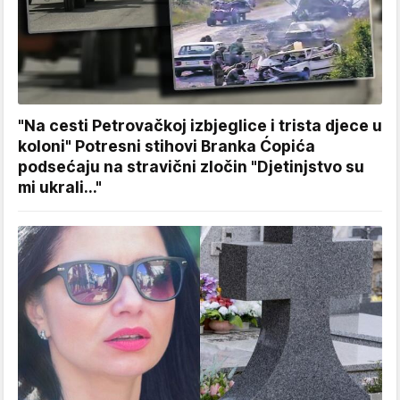
"Na cesti Petrovačkoj izbjeglice i trista djece u
koloni" Potresni stihovi Branka Ćopića
podsećaju na stravični zločin "Djetinjstvo su
mi ukrali..."