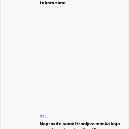
tokom zime
STIL
Napravite sami: Hranljiva maska koja