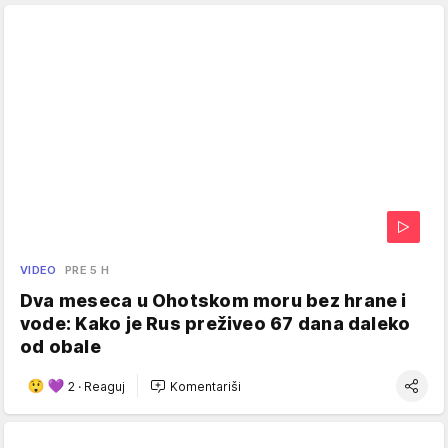
VIDEO
PRE 5 H
Dva meseca u Ohotskom moru bez hrane i
vode: Kako je Rus preživeo 67 dana daleko
od obale
2
·
Reaguj
Komentariši