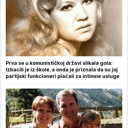
Prva se u komunističkoj državi slikala gola:
Izbacili je iz škole, a onda je priznala da su joj
partijski funkcioneri plaćali za intimne usluge