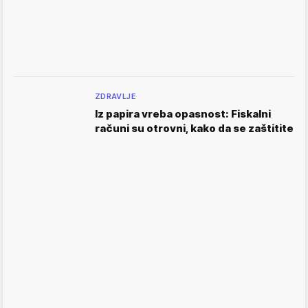
ZDRAVLJE
Iz papira vreba opasnost: Fiskalni
računi su otrovni, kako da se zaštitite