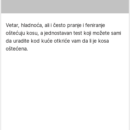
Vetar, hladnoća, ali i često pranje i feniranje
oštećuju kosu, a jednostavan test koji možete sami
da uradite kod kuće otkriće vam da li je kosa
oštećena.