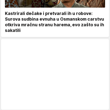
Kastrirali dečake i pretvarali ih u robove:
Surova sudbina evnuha u Osmanskom carstvu
otkriva mračnu stranu harema, evo zašto su ih
sakatili