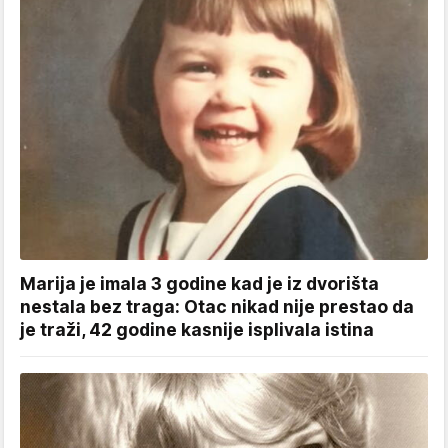
Marija je imala 3 godine kad je iz dvorišta
nestala bez traga: Otac nikad nije prestao da
je traži, 42 godine kasnije isplivala istina