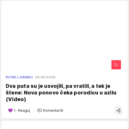
KUĆNI LJUBIMCI
05.08.2026.
Dva puta su je usvojili, pa vratili, a tek je
štene: Nova ponovo čeka porodicu u azilu
(Video)
1
·
Reaguj
Komentariši