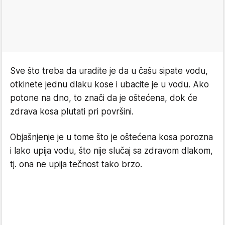
Sve što treba da uradite je da u čašu sipate vodu,
otkinete jednu dlaku kose i ubacite je u vodu. Ako
potone na dno, to znači da je oštećena, dok će
zdrava kosa plutati pri površini.
Objašnjenje je u tome što je oštećena kosa porozna
i lako upija vodu, što nije slučaj sa zdravom dlakom,
tj. ona ne upija tečnost tako brzo.