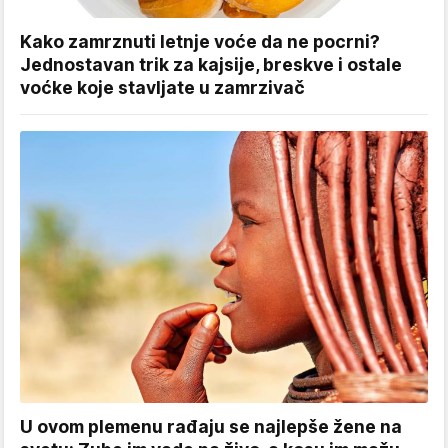
Kako zamrznuti letnje voće da ne pocrni?
Jednostavan trik za kajsije, breskve i ostale
voćke koje stavljate u zamrzivač
U ovom plemenu rađaju se najlepše žene na