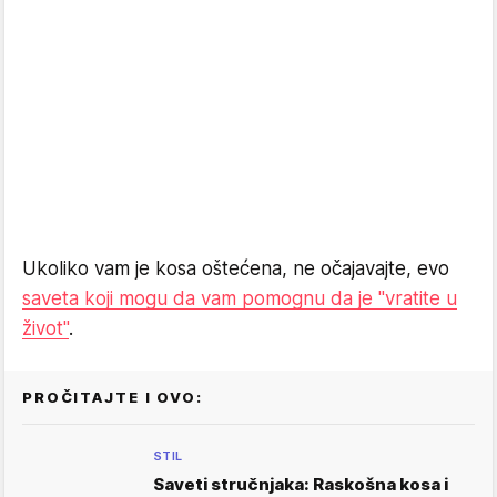
Ukoliko vam je kosa oštećena, ne očajavajte, evo
saveta koji mogu da vam pomognu da je "vratite u
život"
.
PROČITAJTE I OVO:
STIL
Saveti stručnjaka: Raskošna kosa i