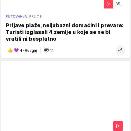
PUTOVANJA
PRE 7 H
Prljave plaže, neljubazni domaćini i prevare:
Turisti izglasali 4 zemlje u koje se ne bi
vratili ni besplatno
4
·
Reaguj
11