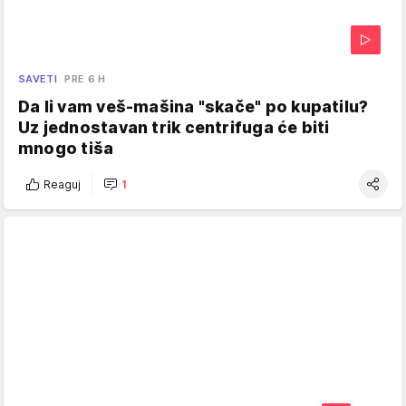
SAVETI
PRE 6 H
Da li vam veš-mašina "skače" po kupatilu?
Uz jednostavan trik centrifuga će biti
mnogo tiša
Reaguj
1