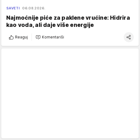
SAVETI
06.08.2026.
Najmoćnije piće za paklene vrućine: Hidrira
kao voda, ali daje više energije
Reaguj
Komentariši