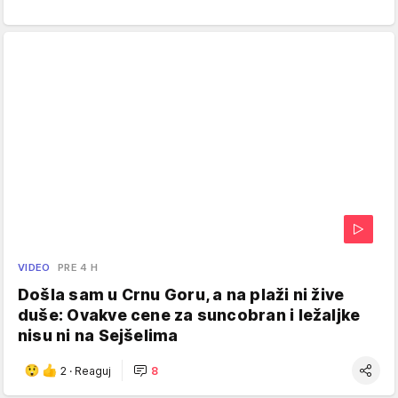
VIDEO
PRE 4 H
Došla sam u Crnu Goru, a na plaži ni žive
duše: Ovakve cene za suncobran i ležaljke
nisu ni na Sejšelima
2
·
Reaguj
8