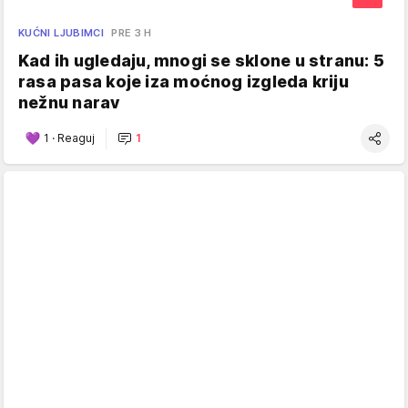
KUĆNI LJUBIMCI
PRE 3 H
Kad ih ugledaju, mnogi se sklone u stranu: 5
rasa pasa koje iza moćnog izgleda kriju
nežnu narav
1
·
Reaguj
1