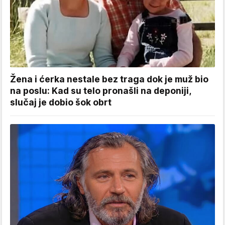
Žena i ćerka nestale bez traga dok je muž bio
na poslu: Kad su telo pronašli na deponiji,
slučaj je dobio šok obrt