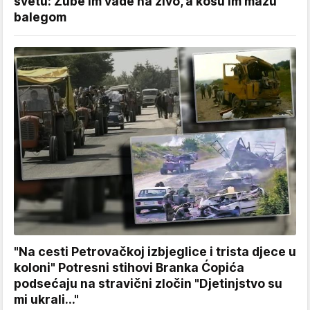
svetu: Zube im vade na živo, a kosu im mažu
balegom
"Na cesti Petrovačkoj izbjeglice i trista djece u
koloni" Potresni stihovi Branka Ćopića
podsećaju na stravični zločin "Djetinjstvo su
mi ukrali..."