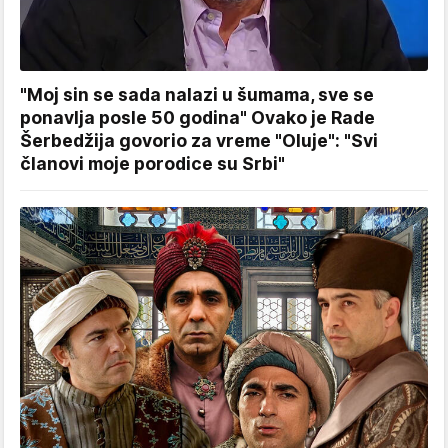
"Moj sin se sada nalazi u šumama, sve se
ponavlja posle 50 godina" Ovako je Rade
Šerbedžija govorio za vreme "Oluje": "Svi
članovi moje porodice su Srbi"