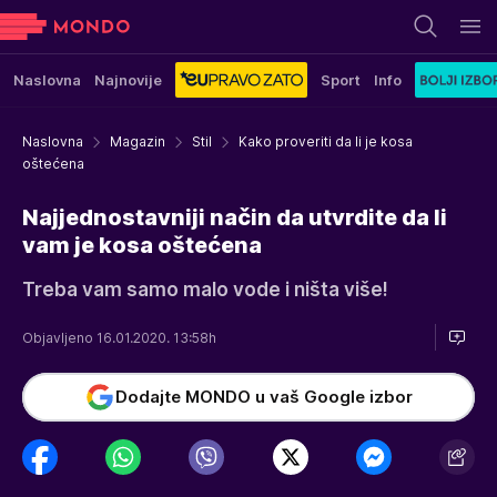
Naslovna
Najnovije
Sport
Info
Naslovna
Magazin
Stil
Kako proveriti da li je kosa
oštećena
Najjednostavniji način da utvrdite da li
vam je kosa oštećena
Treba vam samo malo vode i ništa više!
Objavljeno 16.01.2020. 13:58h
Dodajte MONDO u vaš Google izbor