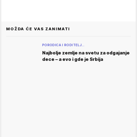
MOŽDA ĆE VAS ZANIMATI
PORODICA I RODITELJ…
Najbolje zemlje na svetu za odgajanje
dece – a evo i gde je Srbija