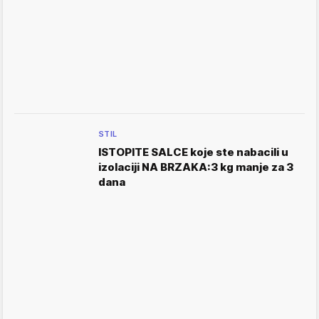
STIL
ISTOPITE SALCE koje ste nabacili u
izolaciji NA BRZAKA:3 kg manje za 3
dana