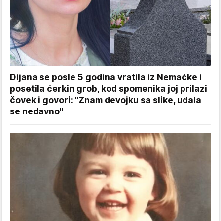
Dijana se posle 5 godina vratila iz Nemačke i
posetila ćerkin grob, kod spomenika joj prilazi
čovek i govori: "Znam devojku sa slike, udala
se nedavno"