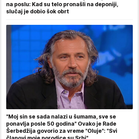
na poslu: Kad su telo pronašli na deponiji,
slučaj je dobio šok obrt
"Moj sin se sada nalazi u šumama, sve se
ponavlja posle 50 godina" Ovako je Rade
Šerbedžija govorio za vreme "Oluje": "Svi
članovi moje porodice su Srbi"