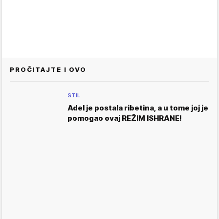
PROČITAJTE I OVO
STIL
Adel je postala ribetina, a u tome joj je
pomogao ovaj REŽIM ISHRANE!