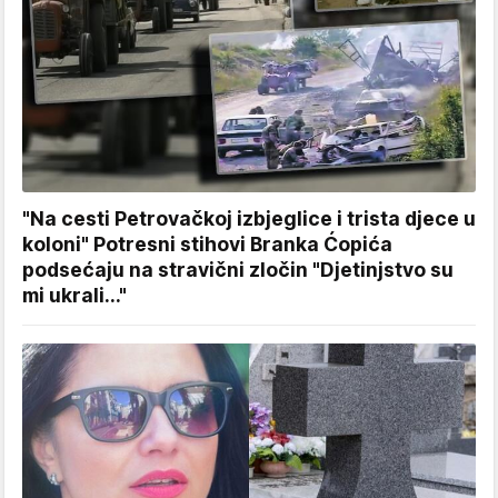
"Na cesti Petrovačkoj izbjeglice i trista djece u
koloni" Potresni stihovi Branka Ćopića
podsećaju na stravični zločin "Djetinjstvo su
mi ukrali..."