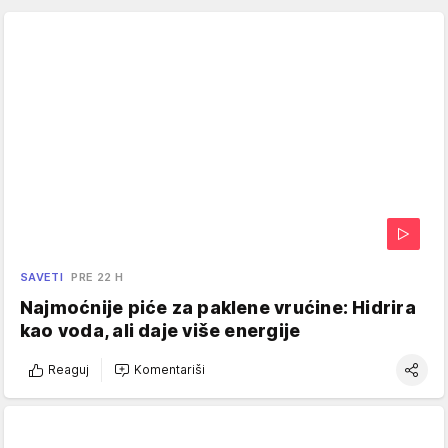
SAVETI
PRE 22 H
Najmoćnije piće za paklene vrućine: Hidrira
kao voda, ali daje više energije
Reaguj
Komentariši