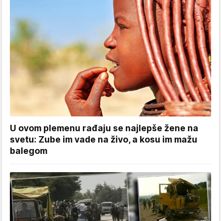
U ovom plemenu rađaju se najlepše žene na
svetu: Zube im vade na živo, a kosu im mažu
balegom