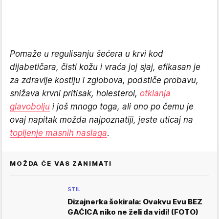
Pomaže u regulisanju šećera u krvi kod
dijabetičara, čisti kožu i vraća joj sjaj, efikasan je
za zdravlje kostiju i zglobova, podstiče probavu,
snižava krvni pritisak, holesterol,
otklanja
glavobolju
i još mnogo toga, ali ono po čemu je
ovaj napitak možda najpoznatiji, jeste uticaj na
topljenje masnih naslaga
.
MOŽDA ĆE VAS ZANIMATI
STIL
Dizajnerka šokirala: Ovakvu Evu BEZ
GAĆICA niko ne želi da vidi! (FOTO)