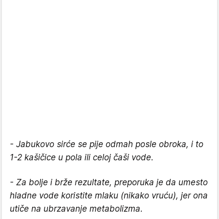
- Jabukovo sirće se pije odmah posle obroka, i to
1-2 kašičice u pola ili celoj čaši vode.
- Za bolje i brže rezultate, preporuka je da umesto
hladne vode koristite mlaku (nikako vruću), jer ona
utiče na ubrzavanje metabolizma.