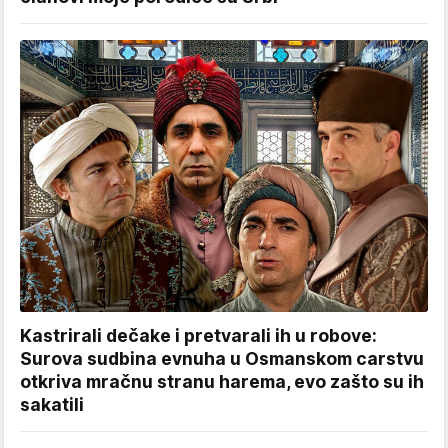
Kastrirali dečake i pretvarali ih u robove:
Surova sudbina evnuha u Osmanskom carstvu
otkriva mračnu stranu harema, evo zašto su ih
sakatili