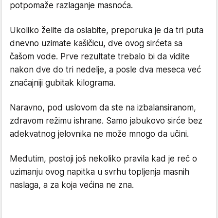
potpomaže razlaganje masnoća.
Ukoliko želite da oslabite, preporuka je da tri puta
dnevno uzimate kašičicu, dve ovog sirćeta sa
čašom vode. Prve rezultate trebalo bi da vidite
nakon dve do tri nedelje, a posle dva meseca već
značajniji gubitak kilograma.
Naravno, pod uslovom da ste na izbalansiranom,
zdravom režimu ishrane. Samo jabukovo sirće bez
adekvatnog jelovnika ne može mnogo da učini.
Međutim, postoji još nekoliko pravila kad je reč o
uzimanju ovog napitka u svrhu topljenja masnih
naslaga, a za koja većina ne zna.