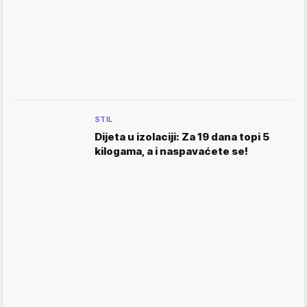
STIL
Dijeta u izolaciji: Za 19 dana topi 5
kilogama, a i naspavaćete se!