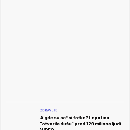
ZDRAVLJE
A gde su se*si fotke? Lepotica
"otvorila dušu" pred 129 miliona ljudi
VIDEO