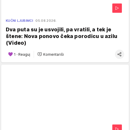
KUĆNI LJUBIMCI
05.08.2026.
Dva puta su je usvojili, pa vratili, a tek je
štene: Nova ponovo čeka porodicu u azilu
(Video)
1
·
Reaguj
Komentariši