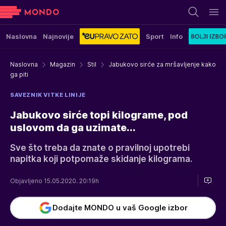
Naslovna
Najnovije
Sport
Info
Naslovna
Magazin
Stil
Jabukovo sirće za mršavljenje kako
ga piti
SAVEZNIK VITKE LINIJE
Jabukovo sirće topi kilograme, pod
uslovom da ga uzimate...
Sve što treba da znate o pravilnoj upotrebi
napitka koji potpomaže skidanje kilograma.
Objavljeno 15.05.2020. 20:19h
Dodajte MONDO u vaš Google izbor