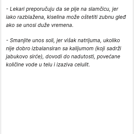
- Lekari preporučuju da se pije na slamčicu, jer
iako razblažena, kiselina može oštetiti zubnu gleđ
ako se unosi duže vremena.
- Smanjite unos soli, jer višak natrijuma, ukoliko
nije dobro izbalansiran sa kalijumom (koji sadrži
jabukovo sirće), dovodi do nadutosti, povećane
količine vode u telu i izaziva celulit.