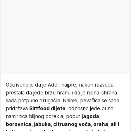
Otkriveno je da je Adel, najpre, nakon razvoda,
prestala da jede brzu hranu i da je njena ishrana
sada potpuno drugačija. Naime, pevačica se sada
pridržava
Sirtfood dijete
, odnosno jede puno
namirnica biljnog porekla, poput
jagoda,
borovnica, jabuka, citrusnog voća, oraha, ali i