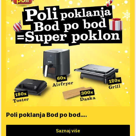
Poli poklanja Bod po bod….
Saznaj više