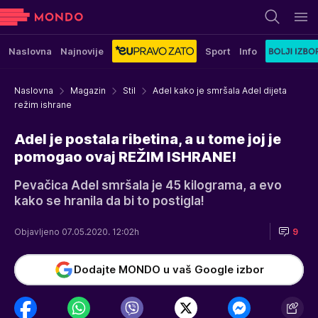
Naslovna
Najnovije
Sport
Info
Naslovna
Magazin
Stil
Adel kako je smršala Adel dijeta
režim ishrane
Adel je postala ribetina, a u tome joj je
pomogao ovaj REŽIM ISHRANE!
Pevačica Adel smršala je 45 kilograma, a evo
kako se hranila da bi to postigla!
Objavljeno 07.05.2020. 12:02h
9
Dodajte MONDO u vaš Google izbor