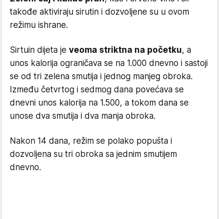
takođe aktiviraju sirutin i dozvoljene su u ovom
režimu ishrane.
Sirtuin dijeta je
veoma striktna na početku
, a
unos kalorija ograničava se na 1.000 dnevno i sastoji
se od tri zelena smutija i jednog manjeg obroka.
Između četvrtog i sedmog dana povećava se
dnevni unos kalorija na 1.500, a tokom dana se
unose dva smutija i dva manja obroka.
Nakon 14 dana, režim se polako popušta i
dozvoljena su tri obroka sa jednim smutijem
dnevno.