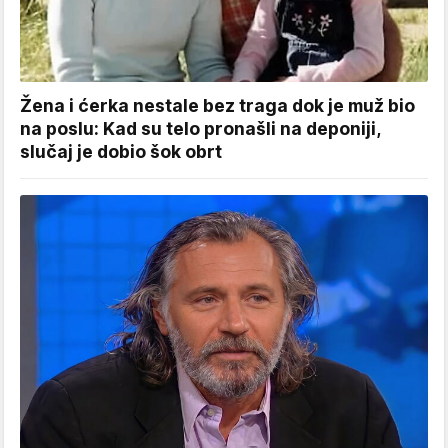
Žena i ćerka nestale bez traga dok je muž bio
na poslu: Kad su telo pronašli na deponiji,
slučaj je dobio šok obrt