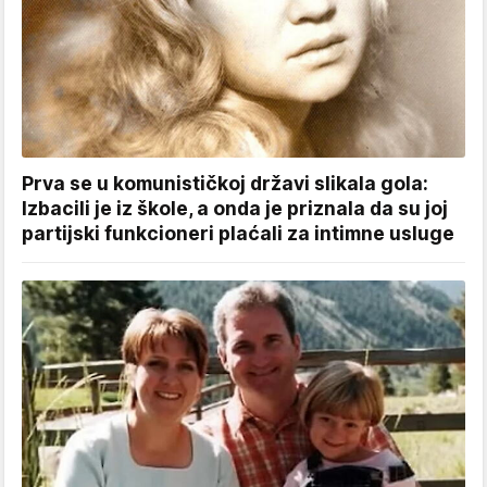
Prva se u komunističkoj državi slikala gola:
Izbacili je iz škole, a onda je priznala da su joj
partijski funkcioneri plaćali za intimne usluge