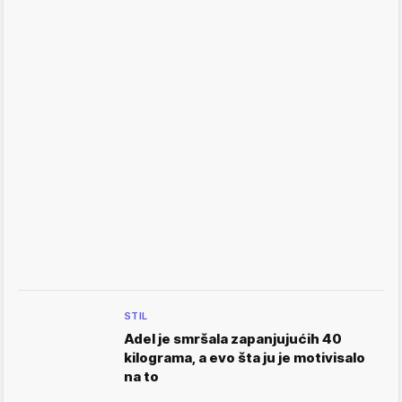
STIL
Adel je smršala zapanjujućih 40
kilograma, a evo šta ju je motivisalo
na to