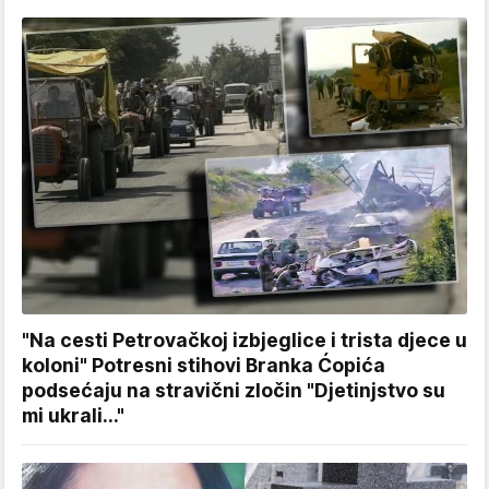
"Na cesti Petrovačkoj izbjeglice i trista djece u
koloni" Potresni stihovi Branka Ćopića
podsećaju na stravični zločin "Djetinjstvo su
mi ukrali..."