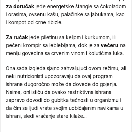
za doručak
jede energetske štangle sa čokoladom
i orasima, ovsenu kašu, palačinke sa jabukama, kao
i kompot od crne ribizle.
Za ručak
jede piletinu sa keljom i kurkumom, ili
pečeni krompir sa leblebijama, dok je za
večeru
na
meniju govedina sa crvenim vinom i kolutićima luka.
Ona sada izgleda sjajno zahvaljujući ovom režimu, ali
neki nutricionisti upozoravaju da ovaj program
ishrane dugoročno može da dovede do gojenja.
Naime, oni ističu da ovako restriktivna ishrana
zapravo dovodi do gubitka tečnosti u organizmu i
da čim se ljudi vrate svojim uobičajenim navikama u
ishrani, sledi vraćanje stare kilaže...