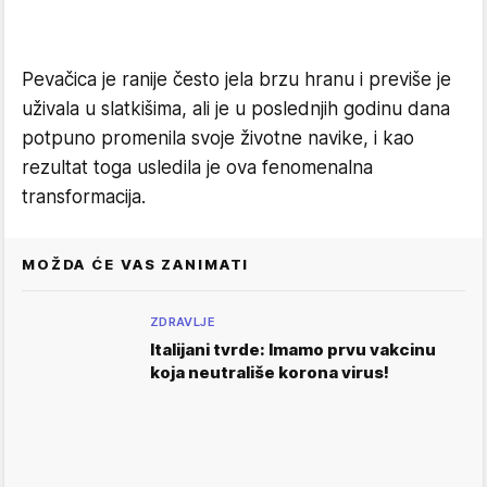
Pevačica je ranije često jela brzu hranu i previše je
uživala u slatkišima, ali je u poslednjih godinu dana
potpuno promenila svoje životne navike, i kao
rezultat toga usledila je ova fenomenalna
transformacija.
MOŽDA ĆE VAS ZANIMATI
ZDRAVLJE
Italijani tvrde: Imamo prvu vakcinu
koja neutrališe korona virus!