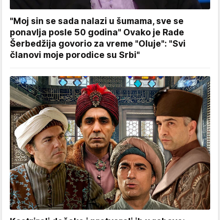
"Moj sin se sada nalazi u šumama, sve se
ponavlja posle 50 godina" Ovako je Rade
Šerbedžija govorio za vreme "Oluje": "Svi
članovi moje porodice su Srbi"