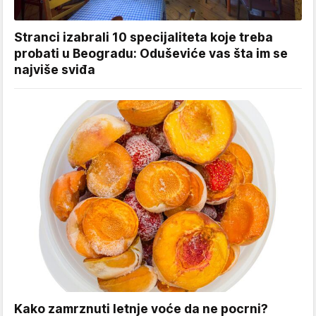
Stranci izabrali 10 specijaliteta koje treba
probati u Beogradu: Oduševiće vas šta im se
najviše sviđa
Kako zamrznuti letnje voće da ne pocrni?