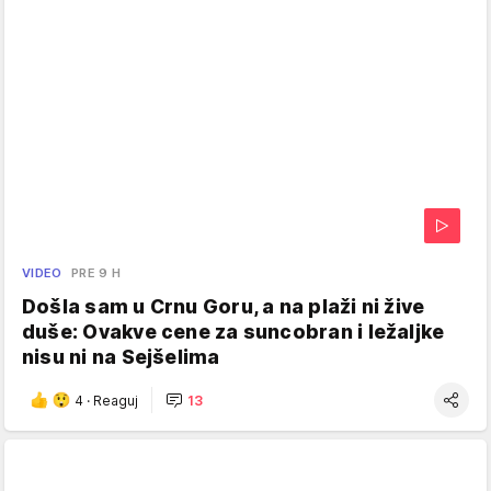
VIDEO
PRE 9 H
Došla sam u Crnu Goru, a na plaži ni žive
duše: Ovakve cene za suncobran i ležaljke
nisu ni na Sejšelima
4
·
Reaguj
13