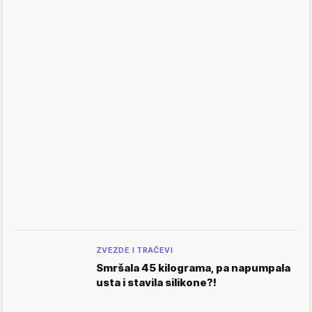
ZVEZDE I TRAČEVI
Smršala 45 kilograma, pa napumpala
usta i stavila silikone?!