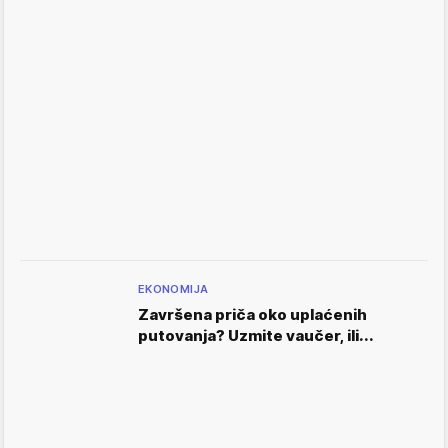
EKONOMIJA
Završena priča oko uplaćenih
putovanja? Uzmite vaučer, ili...