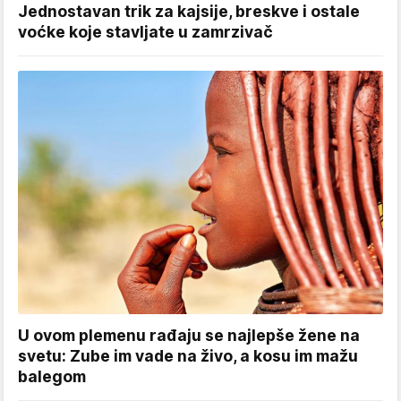
Jednostavan trik za kajsije, breskve i ostale
voćke koje stavljate u zamrzivač
U ovom plemenu rađaju se najlepše žene na
svetu: Zube im vade na živo, a kosu im mažu
balegom