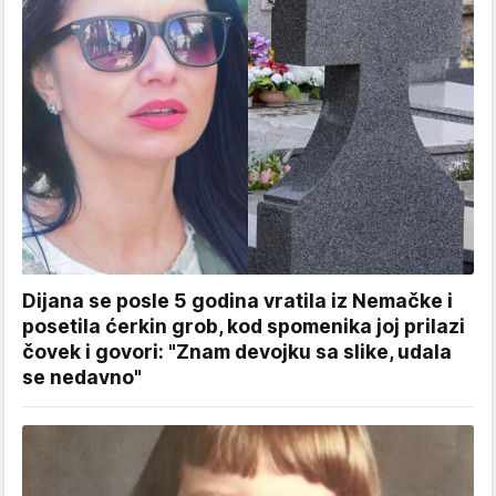
Dijana se posle 5 godina vratila iz Nemačke i
posetila ćerkin grob, kod spomenika joj prilazi
čovek i govori: "Znam devojku sa slike, udala
se nedavno"