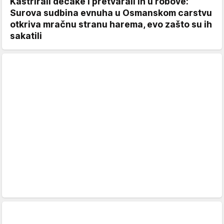
Kastrirali dečake i pretvarali ih u robove:
Surova sudbina evnuha u Osmanskom carstvu
otkriva mračnu stranu harema, evo zašto su ih
sakatili