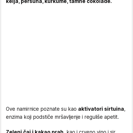
kelja, peršuna, kurkume, tamne čokolade.
Ove namirnice poznate su kao
aktivatori sirtuina
,
enzima koji podstiče mršavljenje i reguliše apetit.
Zeleni čaj i kakao prah
, kao i crveno vino i sir