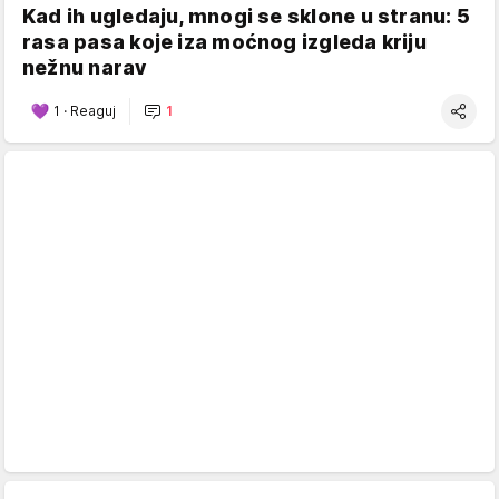
Kad ih ugledaju, mnogi se sklone u stranu: 5
rasa pasa koje iza moćnog izgleda kriju
nežnu narav
1
·
Reaguj
1