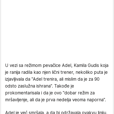
U vezi sa režimom pevačice Adel, Kamila Gudis koja
je ranija radila kao njen lični trener, nekoliko puta je
izjavljivala da "Adel trenira, ali mislim da je za 90
odsto zaslužna ishrana". Takođe je
prokomentarisala i da je ovo "dobar režim za
mršavljenje, ali da je prva nedelja veoma naporna".
Adel je već smršala, a da bi održavala ovakvu liniju,