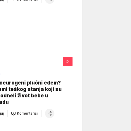
E
 neurogeni plućni edem?
mi teškog stanja koji su
odneli život bebe u
adu
uj
Komentariši