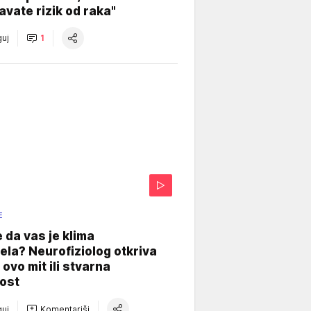
vate rizik od raka"
uj
1
E
e da vas je klima
ela? Neurofiziolog otkriva
e ovo mit ili stvarna
ost
uj
Komentariši