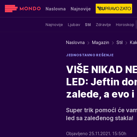
Naslovna
Najnovije
Najnovije
Ljubav
Stil
Zdravlje
Horoskop
Sensa
Stvar ukusa
Yumama
Naslovna
Magazin
Stil
Kak
JEDNOSTAVNO REŠENJE
VIŠE NIKAD N
LED: Jeftin do
zalede, a evo 
Super trik pomoći će vam
led sa zaleđenog stakla!
Objavljeno 25.11.2021. 15:50h