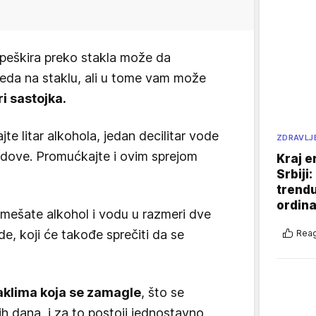
g peškira preko stakla može da
leda na staklu, ali u tome vam može
i sastojka.
te litar alkohola, jedan decilitar vode
ZDRAVLJ
udove. Promućkajte i ovim sprejom
Kraj e
Srbiji
trend
ordina
omešate alkohol i vodu u razmeri dve
de, koji će takođe sprečiti da se
Reag
aklima koja se zamagle
, što se
h dana, i za to postoji jednostavno