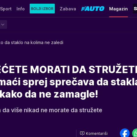
Sport
Info
Zabava
Magazin
o da staklo na kolima ne zaledi
EĆETE MORATI DA STRUŽET
maći sprej sprečava da stakl
i kako da ne zamagle!
 da više nikad ne morate da stružete
Komentariši