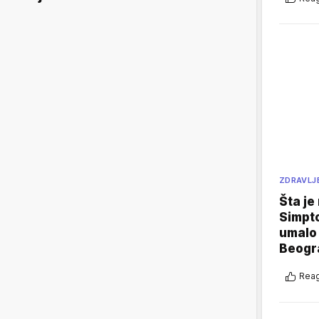
ZDRAVLJ
Šta je
Simpto
umalo 
Beogr
Reag