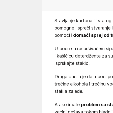
Stavljanje kartona ili staro
pomogne i spreči stvaranje 
pomoći i
domaći sprej od tr
U bocu sa raspršivačem sipaj
i kašičicu deterdženta za s
isprskajte staklo.
Druga opcija je da u boci p
trećine alkohola i trećinu vo
stakla zalede.
A ako imate
problem sa st
većini dešava tokom hladniji