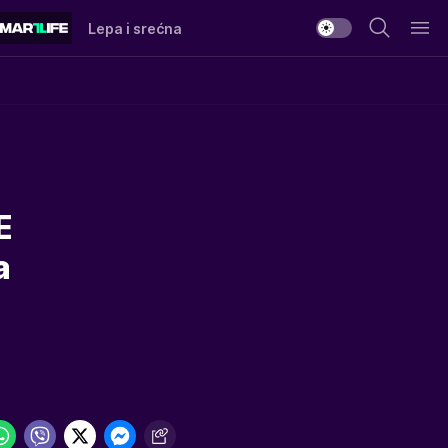
Lepa i srećna
E
a