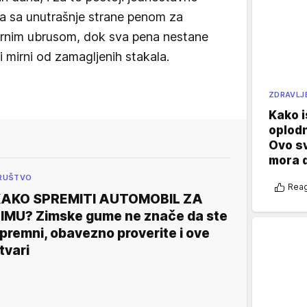
la sa unutrašnje strane penom za
papirnim ubrusom, dok sva pena nestane
 mirni od zamagljenih stakala.
ZDRAVLJ
Kako i
oplod
Ovo s
mora 
RUŠTVO
Reag
AKO SPREMITI AUTOMOBIL ZA
IMU? Zimske gume ne znače da ste
premni, obavezno proverite i ove
tvari