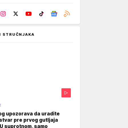
I STRUČNJAKA
E
og upozorava da uradite
stvar pre prvog gutljaja
"U suprotnom, samo