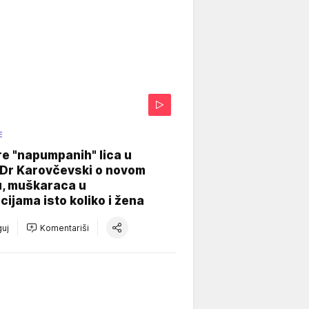
E
re "napumpanih" lica u
: Dr Karovčevski o novom
u, muškaraca u
cijama isto koliko i žena
uj
Komentariši