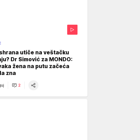
E
shrana utiče na veštačku
nju? Dr Simović za MONDO:
vaka žena na putu začeća
da zna
uj
2