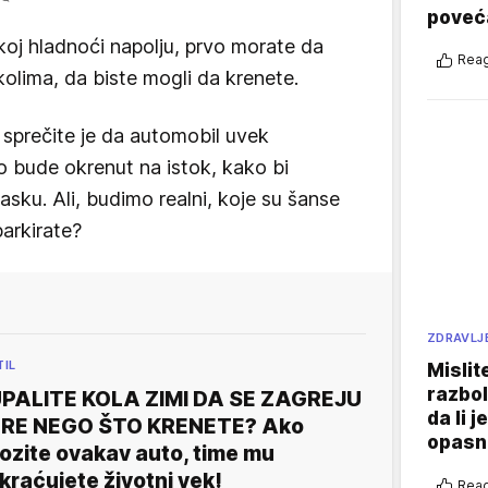
poveća
koj hladnoći napolju, prvo morate da
Reag
kolima, da biste mogli da krenete.
sprečite je da automobil uvek
o bude okrenut na istok, kako bi
sku. Ali, budimo realni, koje su šanse
arkirate?
ZDRAVLJ
TIL
Mislit
razbol
PALITE KOLA ZIMI DA SE ZAGREJU
da li j
RE NEGO ŠTO KRENETE? Ako
opasn
ozite ovakav auto, time mu
kraćujete životni vek!
Reag