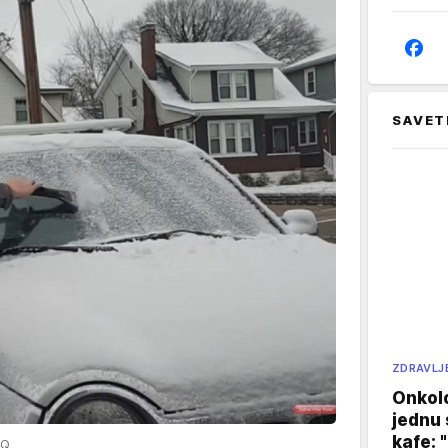
SAVET
ZDRAVLJ
Onkol
jednu 
kafe: 
HQ