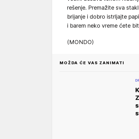
rešenje. Premažite sva stak
brijanje i dobro istrljajte 
i barem neko vreme ćete biti
(MONDO)
MOŽDA ĆE VAS ZANIMATI
D
K
Z
s
s