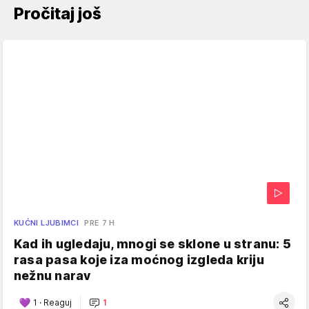
Pročitaj još
KUĆNI LJUBIMCI
PRE 7 H
Kad ih ugledaju, mnogi se sklone u stranu: 5
rasa pasa koje iza moćnog izgleda kriju
nežnu narav
1
·
Reaguj
1