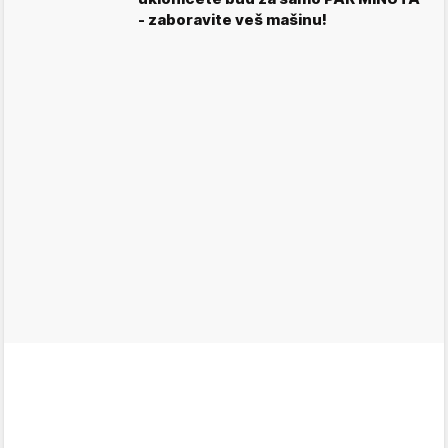
- zaboravite veš mašinu!