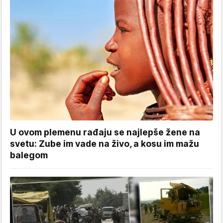
U ovom plemenu rađaju se najlepše žene na
svetu: Zube im vade na živo, a kosu im mažu
balegom