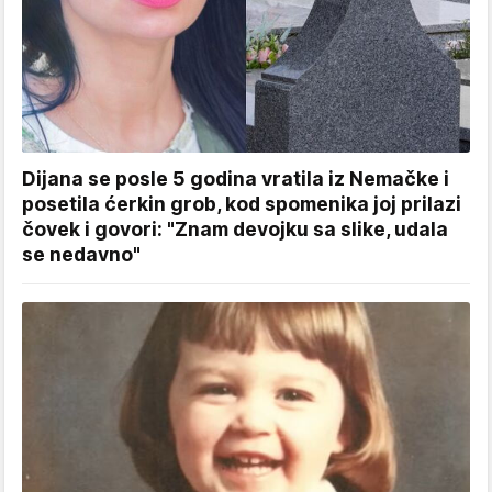
Dijana se posle 5 godina vratila iz Nemačke i
posetila ćerkin grob, kod spomenika joj prilazi
čovek i govori: "Znam devojku sa slike, udala
se nedavno"