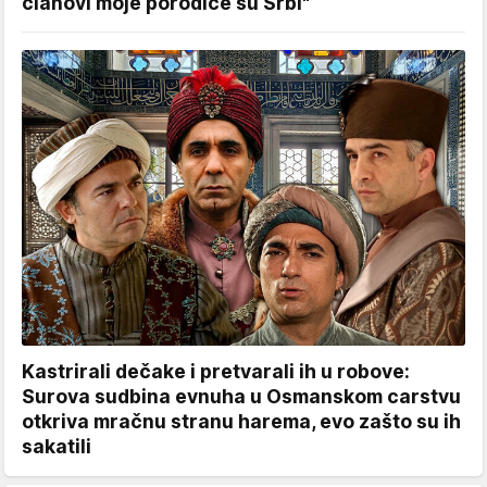
članovi moje porodice su Srbi"
Kastrirali dečake i pretvarali ih u robove:
Surova sudbina evnuha u Osmanskom carstvu
otkriva mračnu stranu harema, evo zašto su ih
sakatili