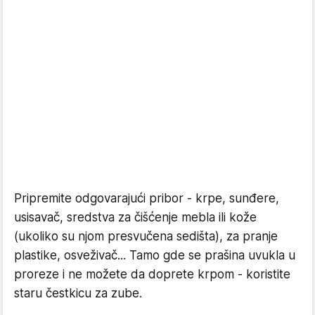
Pripremite odgovarajući pribor - krpe, sunđere,
usisavač, sredstva za čišćenje mebla ili kože
(ukoliko su njom presvučena sedišta), za pranje
plastike, osveživač... Tamo gde se prašina uvukla u
proreze i ne možete da doprete krpom - koristite
staru čestkicu za zube.