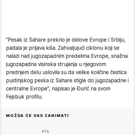
"Pesak iz Sahare prekrio je delove Evrope i Srbiju,
padala je prljava kiša. Zahvaljujući ciklonu koji se
nalazi nad jugozapadnim predelima Evrope, snažna
jugozapadna visinska strujanja u njegovom
prednjem delu uslovila su da velike količine čestica
pustinjskog peska iz Sahare stigle do jugozapadne i
centralne Evrope", napisao je Đurić na svom
Fejsbuk profilu.
MOŽDA ĆE VAS ZANIMATI
STIL