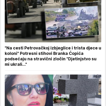
"Na cesti Petrovačkoj izbjeglice i trista djece u
koloni" Potresni stihovi Branka Ćopića
podsećaju na stravični zločin "Djetinjstvo su
mi ukrali..."