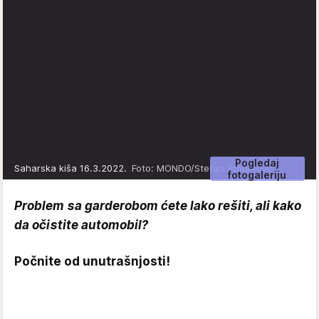
Pogledaj
Saharska kiša 16.3.2022.
Foto: MONDO/Stefan Stojanović
fotogaleriju
Problem sa garderobom ćete lako rešiti, ali kako
da očistite automobil?
Počnite od unutrašnjosti!