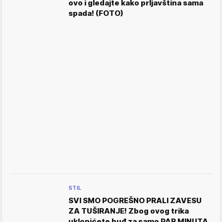
ovo i gledajte kako prljavština sama
spada! (FOTO)
STIL
SVI SMO POGREŠNO PRALI ZAVESU
ZA TUŠIRANJE! Zbog ovog trika
uklonićete buđ za samo PAR MINUTA