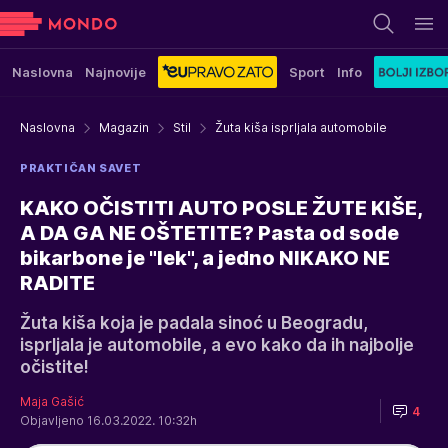
Naslovna
Najnovije
Sport
Info
Naslovna
Magazin
Stil
Žuta kiša isprljala automobile
PRAKTIČAN SAVET
KAKO OČISTITI AUTO POSLE ŽUTE KIŠE,
A DA GA NE OŠTETITE? Pasta od sode
bikarbone je "lek", a jedno NIKAKO NE
RADITE
Žuta kiša koja je padala sinoć u Beogradu,
isprljala je automobile, a evo kako da ih najbolje
očistite!
Maja Gašić
4
Objavljeno 16.03.2022. 10:32h