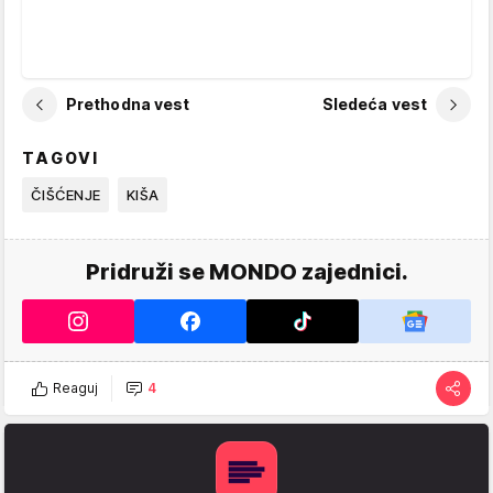
Prethodna vest
Sledeća vest
TAGOVI
ČIŠĆENJE
KIŠA
Pridruži se MONDO zajednici.
Reaguj
4