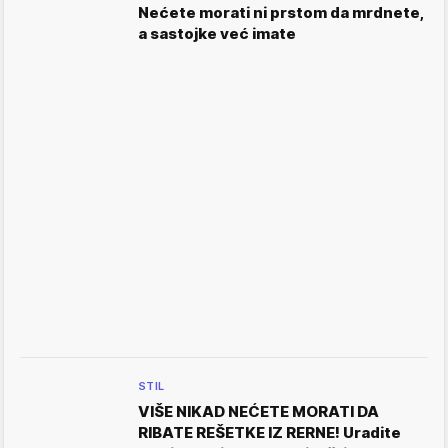
Nećete morati ni prstom da mrdnete,
a sastojke već imate
STIL
VIŠE NIKAD NEĆETE MORATI DA
RIBATE REŠETKE IZ RERNE! Uradite