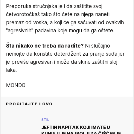
Preporuka stručnjaka je i da zaštitite svoj
četvorotočkaš tako što ćete na njega naneti
premaz od voska, a koji će ga sačuvati od ovakvih
"agresivnih" padavina koje mogu da ga oštete.
Šta nikako ne treba da radite?
Ni slučajno
nemojte da koristite deterdžent za pranje suđa jer
je previše agresivan i može da skine zaštitni sloj
laka.
MONDO
PROČITAJTE I OVO
STIL
JEFTIN NAPITAK KOJI IMATE U
KUHINJI JE NAJBOLJI ZA ČIŠĆENJE