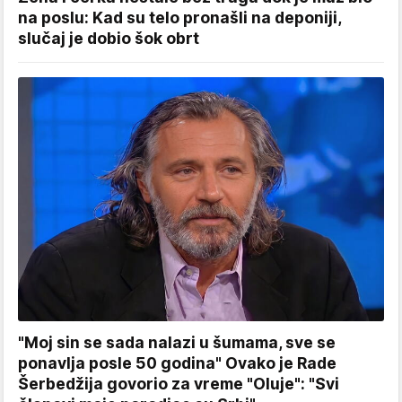
na poslu: Kad su telo pronašli na deponiji,
slučaj je dobio šok obrt
"Moj sin se sada nalazi u šumama, sve se
ponavlja posle 50 godina" Ovako je Rade
Šerbedžija govorio za vreme "Oluje": "Svi