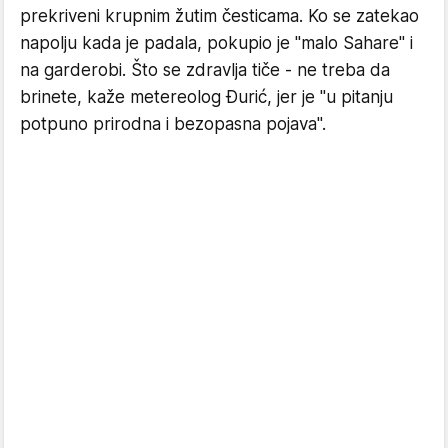
prekriveni krupnim žutim česticama. Ko se zatekao
napolju kada je padala, pokupio je "malo Sahare" i
na garderobi. Što se zdravlja tiče - ne treba da
brinete, kaže metereolog Đurić, jer je "u pitanju
potpuno prirodna i bezopasna pojava".