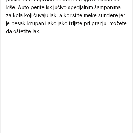
kiše. Auto perite isključivo specijalnim šamponima
za kola koji čuvaju lak, a koristite meke sunđere jer
je pesak krupan i ako jako trljate pri pranju, možete
da oštetite lak.