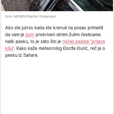
Foto: MONDO/Stefan Stojanović
Ako ste jutros kada ste krenuli na posao primetili
da vam je
auto
prekriven sitnim žutim česticama
nalik pesku, to je zato što je
noćas padala "prljava
kiša"
. Kako kaže meteorolog Đorđe Đurić, reč je o
pesku iz Sahare.