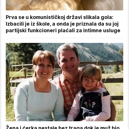
Prva se u komunističkoj državi slikala gola:
Izbacili je iz škole, a onda je priznala da su joj
partijski funkcioneri plaćali za intimne usluge
Žena i ćerka nestale bez traga dok je muž bio