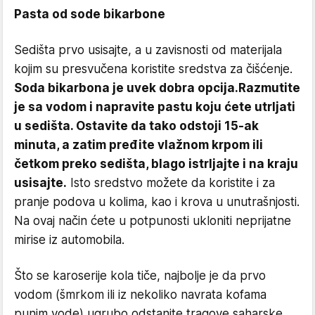
Pasta od sode bikarbone
Sedišta prvo usisajte, a u zavisnosti od materijala
kojim su presvučena koristite sredstva za čišćenje.
Soda bikarbona je uvek dobra opcija.
Razmutite
je sa vodom i napravite pastu koju ćete utrljati
u sedišta. Ostavite da tako odstoji 15-ak
minuta, a zatim pređite vlažnom krpom ili
četkom preko sedišta, blago istrljajte i na kraju
usisajte.
Isto sredstvo možete da koristite i za
pranje podova u kolima, kao i krova u unutrašnjosti.
Na ovaj način ćete u potpunosti ukloniti neprijatne
mirise iz automobila.
Što se karoserije kola tiče, najbolje je da prvo
vodom (šmrkom ili iz nekoliko navrata kofama
punim vode) ugrubo odstanite tragove saharske