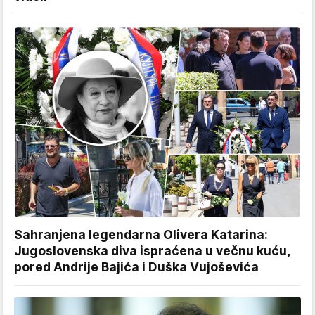
Sahranjena legendarna Olivera Katarina:
Jugoslovenska diva ispraćena u večnu kuću,
pored Andrije Bajića i Duška Vujoševića