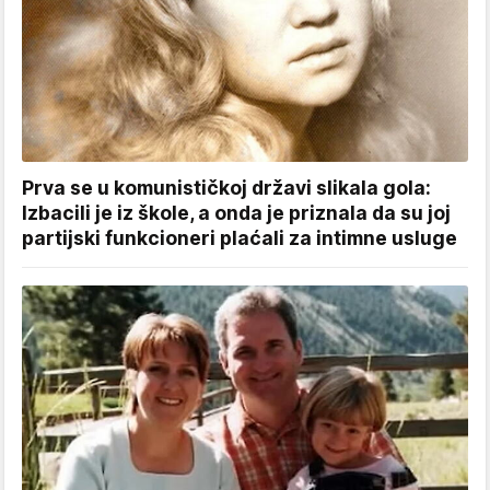
Prva se u komunističkoj državi slikala gola:
Izbacili je iz škole, a onda je priznala da su joj
partijski funkcioneri plaćali za intimne usluge