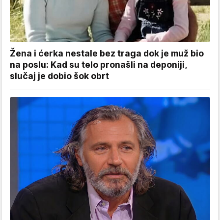
Žena i ćerka nestale bez traga dok je muž bio
na poslu: Kad su telo pronašli na deponiji,
slučaj je dobio šok obrt