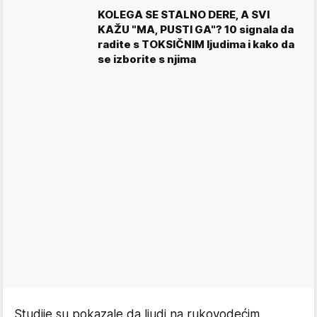
KOLEGA SE STALNO DERE, A SVI
KAŽU "MA, PUSTI GA"? 10 signala da
radite s TOKSIČNIM ljudima i kako da
se izborite s njima
Studije su pokazale da ljudi na rukovodećim