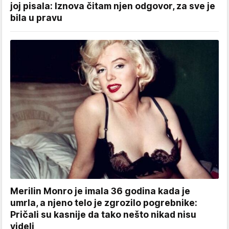
joj pisala: Iznova čitam njen odgovor, za sve je
bila u pravu
Merilin Monro je imala 36 godina kada je
umrla, a njeno telo je zgrozilo pogrebnike:
Pričali su kasnije da tako nešto nikad nisu
videli