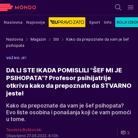
Naslovna
Najnovije
Sport
Info
Naslovna
Magazin
Stil
Kako da prepoznate da vam je šef
psihopata
VAŽNO JE!
DA LI STE IKADA POMISLILI "ŠEF MI JE
PSIHOPATA"? Profesor psihijatrije
otkriva kako da prepoznate da STVARNO
jeste!
Kako da prepoznate da vam je šef psihopata?
Evo liste osobina i ponašanja koji će vam pomoći
u tome.
Teodora Boškovski
3
Objavljeno 27.06.2022. 6:10h