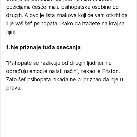
pozicijama češće imaju psihopatske osobine od
drugih. A ovo je lista znakova koji će vam otkriti da
li je vaš šef psihopata i kako da izađete na kraj sa
njim.
1. Ne priznaje tuđa osećanja
"Psihopate se razlikuju od drugih ljudi jer ne
obrađuju emocije na isti način", rekao je Friston.
Zato šef psihopata nikada ne bi priznao da nije u
pravu.