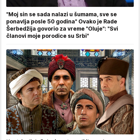
"Moj sin se sada nalazi u šumama, sve se
ponavlja posle 50 godina" Ovako je Rade
Šerbedžija govorio za vreme "Oluje": "Svi
članovi moje porodice su Srbi"