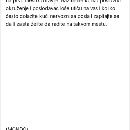
na prvo mesto zdravlje. Razmislite koliko poslovno
okruženje i poslodavac loše utiču na vas i koliko
često dolazite kući nervozni sa posla i zapitajte se
da li zaista želite da radite na takvom mestu.
(MONDO)