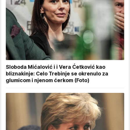
Sloboda Mićalović i i Vera Ćetković kao
bliznakinje: Celo Trebinje se okrenulo za
glumicom i njenom ćerkom (Foto)