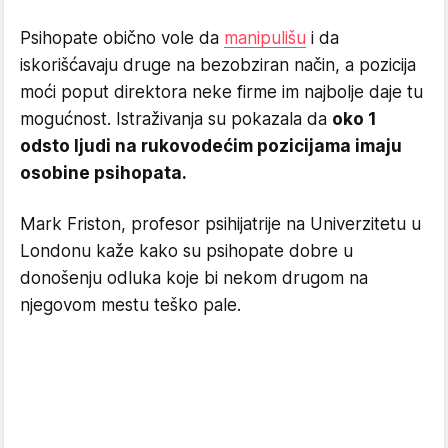
Psihopate obično vole da
manipulišu
i da
iskorišćavaju druge na bezobziran način, a pozicija
moći poput direktora neke firme im najbolje daje tu
mogućnost. Istraživanja su pokazala da
oko 1
odsto ljudi na rukovodećim pozicijama imaju
osobine psihopata.
Mark Friston, profesor psihijatrije na Univerzitetu u
Londonu kaže kako su psihopate dobre u
donošenju odluka koje bi nekom drugom na
njegovom mestu teško pale.