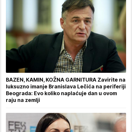
BAZEN, KAMIN, KOŽNA GARNITURA Zavirite na
luksuzno imanje Branislava Lečića na periferiji
Beograda: Evo koliko naplaćuje dan u ovom
raju na zemlji