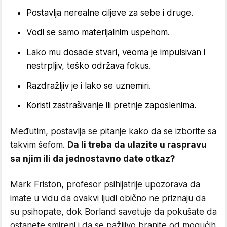
Postavlja nerealne ciljeve za sebe i druge.
Vodi se samo materijalnim uspehom.
Lako mu dosade stvari, veoma je impulsivan i
nestrpljiv, teško održava fokus.
Razdražljiv je i lako se uznemiri.
Koristi zastrašivanje ili pretnje zaposlenima.
Međutim, postavlja se pitanje kako da se izborite sa
takvim šefom.
Da li treba da ulazite u raspravu
sa njim ili da jednostavno date otkaz?
Mark Friston, profesor psihijatrije upozorava da
imate u vidu da ovakvi ljudi obično ne priznaju da
su psihopate, dok Borland savetuje da pokušate da
ostanete smireni i da se pažljivo branite od mogućih