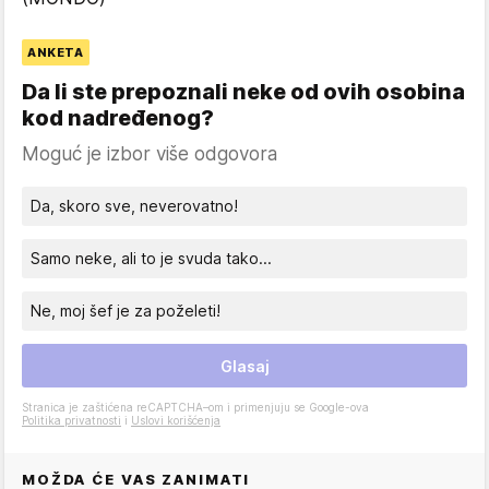
ANKETA
Da li ste prepoznali neke od ovih osobina
kod nadređenog?
Moguć je izbor više odgovora
Da, skoro sve, neverovatno!
Samo neke, ali to je svuda tako...
Ne, moj šef je za poželeti!
Glasaj
Stranica je zaštićena reCAPTCHA–om i primenjuju se Google-ova
Politika privatnosti
i
Uslovi korišćenja
MOŽDA ĆE VAS ZANIMATI