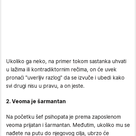
Ukoliko ga neko, na primer tokom sastanka uhvati
u lažima ili kontradiktornim rečima, on će uvek
pronaći "uverljiv razlog" da se izvuče i ubedi kako
svi drugi nisu u pravu, a on jeste.
2. Veoma je šarmantan
Na početku šef psihopata je prema zaposlenom
veoma prijatan i šarmantan. Međutim, ukoliko mu se
nađete na putu do njegovog cilja, ubrzo će