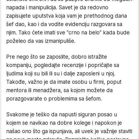
napada i manipulicija. Savet je da redovno
zapisujete uputstva koja vam je prethodnog dana
šef dao, kao i da vodite evidenciju razgovara sa
njim. Tako ćete imati sve "crno na belo" kada bude
poželeo da vas izmanipuliše.
Pre nego što se zaposlite, dobro istražite
kompaniju, pogledajte recenzije i popričajte sa
ljudima koji su bili ili su i dalje zaposleni u njoj.
Takođe, važno je da imate osobu u firmi, poput
mentora ili menadžera, sa kojom možete da
porazgovarate o problemima sa šefom.
Svakome je teško da napusti siguran posao u
kojem se navikao na dobre kolege i napokon je
našao ono što ga ispunjava, ali uvek je važnije staviti