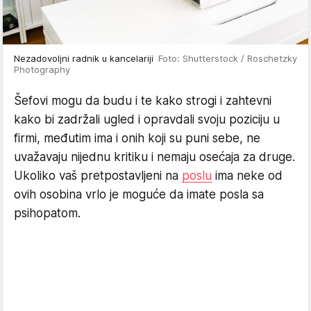
Nezadovoljni radnik u kancelariji
Foto: Shutterstock / Roschetzky
Photography
Šefovi mogu da budu i te kako strogi i zahtevni
kako bi zadržali ugled i opravdali svoju poziciju u
firmi, međutim ima i onih koji su puni sebe, ne
uvažavaju nijednu kritiku i nemaju osećaja za druge.
Ukoliko vaš pretpostavljeni na
poslu
ima neke od
ovih osobina vrlo je moguće da imate posla sa
psihopatom.