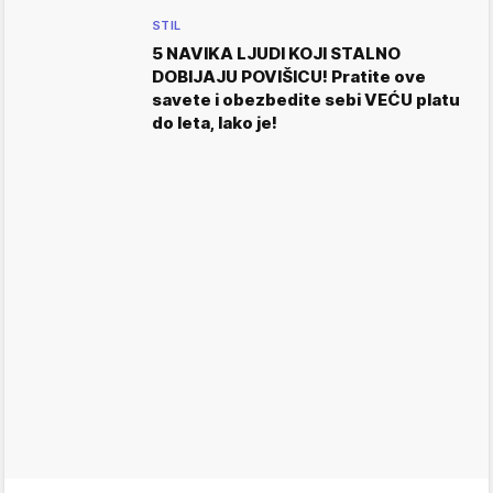
STIL
5 NAVIKA LJUDI KOJI STALNO
DOBIJAJU POVIŠICU! Pratite ove
savete i obezbedite sebi VEĆU platu
do leta, lako je!