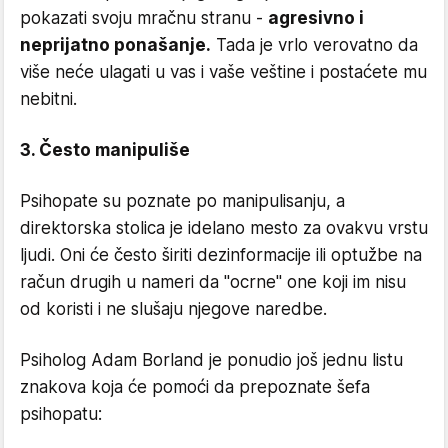
pokazati svoju mračnu stranu -
agresivno i
neprijatno ponašanje.
Tada je vrlo verovatno da
više neće ulagati u vas i vaše veštine i postaćete mu
nebitni.
3. Često manipuliše
Psihopate su poznate po manipulisanju, a
direktorska stolica je idelano mesto za ovakvu vrstu
ljudi. Oni će često širiti dezinformacije ili optužbe na
račun drugih u nameri da ''ocrne'' one koji im nisu
od koristi i ne slušaju njegove naredbe.
Psiholog Adam Borland je ponudio još jednu listu
znakova koja će pomoći da prepoznate šefa
psihopatu: