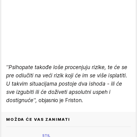
''Psihopate takođe loše procenjuju rizike, te će se
pre odlučiti na veći rizik koji će im se više isplatiti.
U takvim situacijama postoje dva ishoda - ili će
sve izgubiti ili će doživeti apsolutni uspeh i
dostignuće'',
objasnio je Friston.
MOŽDA ĆE VAS ZANIMATI
STIL