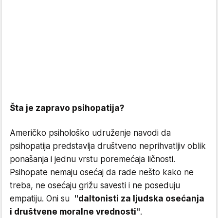
Šta je zapravo psihopatija?
Američko psihološko udruženje navodi da
psihopatija predstavlja društveno neprihvatljiv oblik
ponašanja i jednu vrstu poremećaja ličnosti.
Psihopate nemaju osećaj da rade nešto kako ne
treba, ne osećaju grižu savesti i ne poseduju
empatiju. Oni su
''daltonisti za ljudska osećanja
i društvene moralne vrednosti''
.