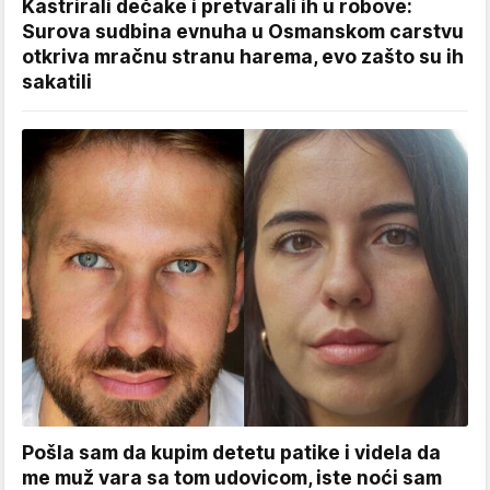
Kastrirali dečake i pretvarali ih u robove:
Surova sudbina evnuha u Osmanskom carstvu
otkriva mračnu stranu harema, evo zašto su ih
sakatili
Pošla sam da kupim detetu patike i videla da
me muž vara sa tom udovicom, iste noći sam