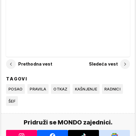
Prethodna vest
Sledeća vest
TAGOVI
POSAO
PRAVILA
OTKAZ
KAŠNJENJE
RADNICI
ŠEF
Pridruži se MONDO zajednici.