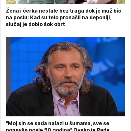
Žena i ćerka nestale bez traga dok je muž bio
na poslu: Kad su telo pronašli na deponiji,
slučaj je dobio šok obrt
"Moj sin se sada nalazi u šumama, sve se
ponavlja posle 50 godina" Ovako je Rade