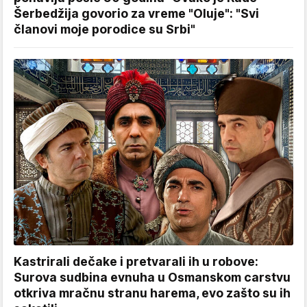
Šerbedžija govorio za vreme "Oluje": "Svi
članovi moje porodice su Srbi"
Kastrirali dečake i pretvarali ih u robove:
Surova sudbina evnuha u Osmanskom carstvu
otkriva mračnu stranu harema, evo zašto su ih