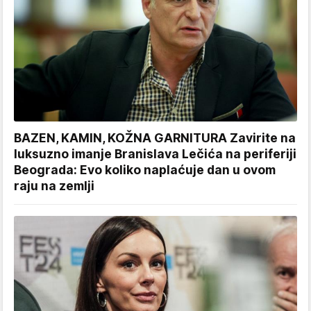
BAZEN, KAMIN, KOŽNA GARNITURA Zavirite na
luksuzno imanje Branislava Lečića na periferiji
Beograda: Evo koliko naplaćuje dan u ovom
raju na zemlji