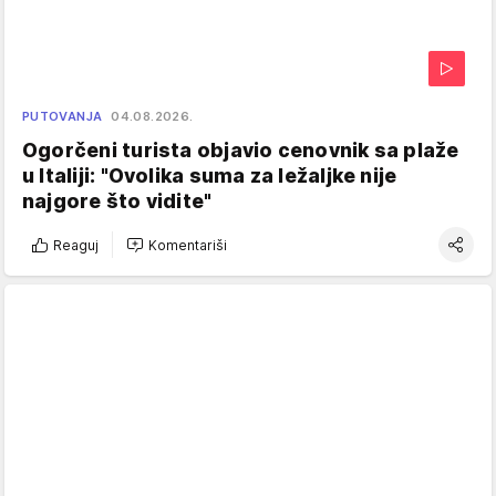
PUTOVANJA
04.08.2026.
Ogorčeni turista objavio cenovnik sa plaže
u Italiji: "Ovolika suma za ležaljke nije
najgore što vidite"
Reaguj
Komentariši