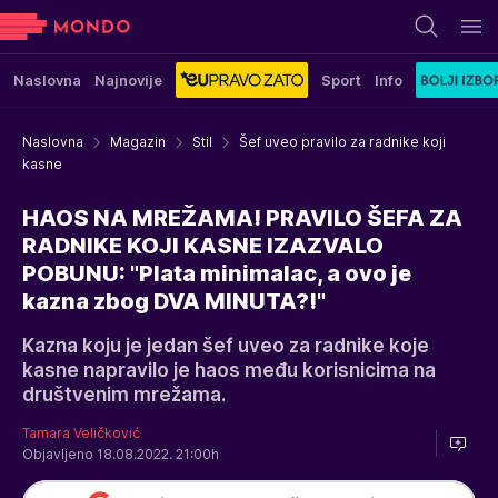
Naslovna
Najnovije
Sport
Info
Naslovna
Magazin
Stil
Šef uveo pravilo za radnike koji
kasne
HAOS NA MREŽAMA! PRAVILO ŠEFA ZA
RADNIKE KOJI KASNE IZAZVALO
POBUNU: "Plata minimalac, a ovo je
kazna zbog DVA MINUTA?!"
Kazna koju je jedan šef uveo za radnike koje
kasne napravilo je haos među korisnicima na
društvenim mrežama.
Tamara Veličković
Objavljeno 18.08.2022. 21:00h