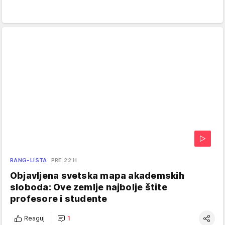
RANG-LISTA
PRE 22 H
Objavljena svetska mapa akademskih
sloboda: Ove zemlje najbolje štite
profesore i studente
Reaguj
1