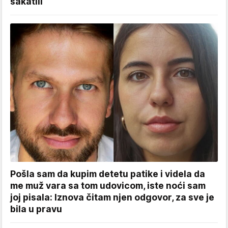
sakatili
Pošla sam da kupim detetu patike i videla da
me muž vara sa tom udovicom, iste noći sam
joj pisala: Iznova čitam njen odgovor, za sve je
bila u pravu