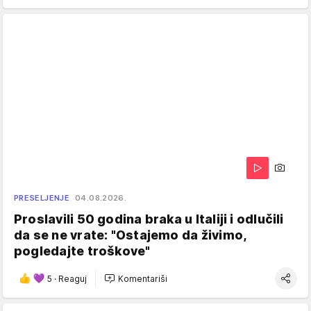
PRESELJENJE
04.08.2026.
Proslavili 50 godina braka u Italiji i odlučili
da se ne vrate: "Ostajemo da živimo,
pogledajte troškove"
5
·
Reaguj
Komentariši