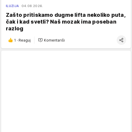
ILUZIJA
04.08.2026.
Zašto pritiskamo dugme lifta nekoliko puta,
čak i kad svetli? Naš mozak ima poseban
razlog
1
·
Reaguj
Komentariši