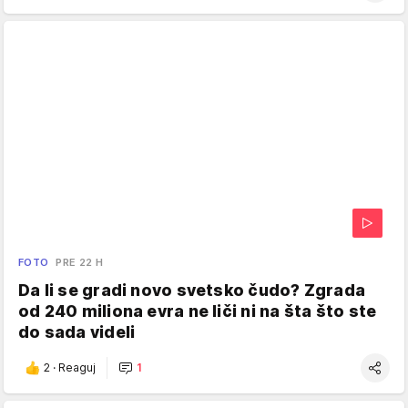
FOTO
PRE 22 H
Da li se gradi novo svetsko čudo? Zgrada
od 240 miliona evra ne liči ni na šta što ste
do sada videli
2
·
Reaguj
1