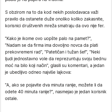
S obzirom na to da kod nekih poslodavaca važi
pravilo da ostanete duže onoliko koliko zakasnite,
korisnici društvenih mreža smatraju da ovo nije fer.
"Kako je ikome ovo uopšte palo na pamet?",
"Nadam se da firma ima dovoljno novca da plati
prekovremeni rad", "Patetičan i tužan šef", "Neki
ljudi jednostavno vole da reprezuntuju svoju bednu
moć na bilo koji način", glasili su komentari, a jedan
je ubedljivo odneo najviše lajkova:
"A, ako se pojavite dva minuta ranije, možete li da
odete 40 minuta ranije?", nasmejao je jedan korisnik
ostale.