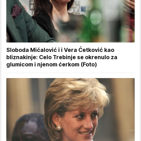
Sloboda Mićalović i i Vera Ćetković kao
bliznakinje: Celo Trebinje se okrenulo za
glumicom i njenom ćerkom (Foto)