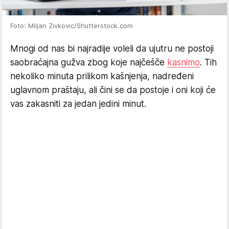
Foto: Miljan Zivkovic/Shutterstock.com
Mnogi od nas bi najradije voleli da ujutru ne postoji
saobraćajna gužva zbog koje najčešče
kasnimo
. Tih
nekoliko minuta prilikom kašnjenja, nadređeni
uglavnom praštaju, ali čini se da postoje i oni koji će
vas zakasniti za jedan jedini minut.