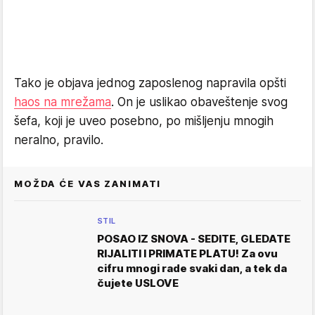
Tako je objava jednog zaposlenog napravila opšti
haos na mrežama
. On je uslikao obaveštenje svog
šefa, koji je uveo posebno, po mišljenju mnogih
neralno, pravilo.
MOŽDA ĆE VAS ZANIMATI
STIL
POSAO IZ SNOVA - SEDITE, GLEDATE
RIJALITI I PRIMATE PLATU! Za ovu
cifru mnogi rade svaki dan, a tek da
čujete USLOVE