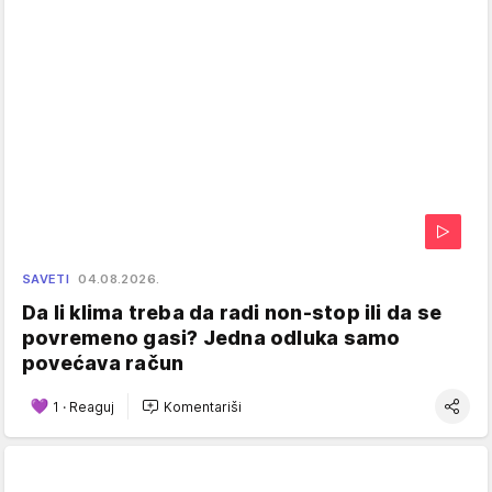
SAVETI
04.08.2026.
Da li klima treba da radi non-stop ili da se
povremeno gasi? Jedna odluka samo
povećava račun
1
·
Reaguj
Komentariši