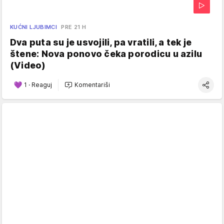
KUĆNI LJUBIMCI
PRE 21 H
Dva puta su je usvojili, pa vratili, a tek je
štene: Nova ponovo čeka porodicu u azilu
(Video)
1
·
Reaguj
Komentariši