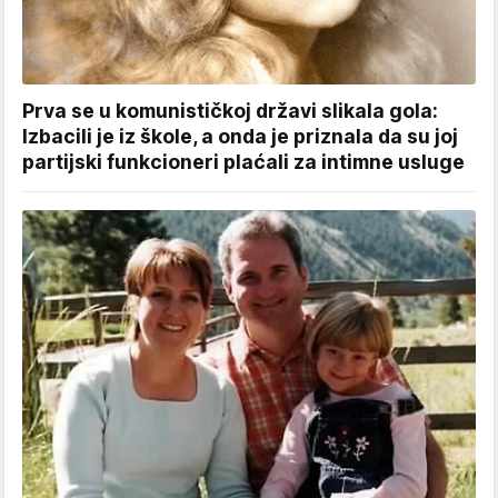
Prva se u komunističkoj državi slikala gola:
Izbacili je iz škole, a onda je priznala da su joj
partijski funkcioneri plaćali za intimne usluge