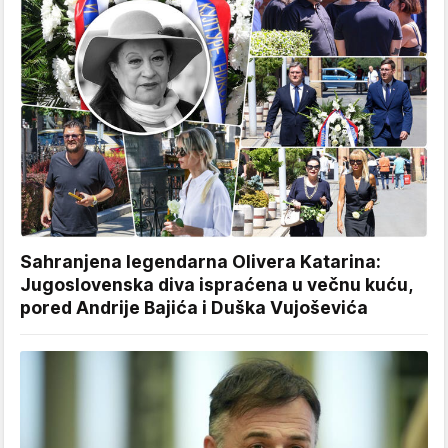
Sahranjena legendarna Olivera Katarina:
Jugoslovenska diva ispraćena u večnu kuću,
pored Andrije Bajića i Duška Vujoševića