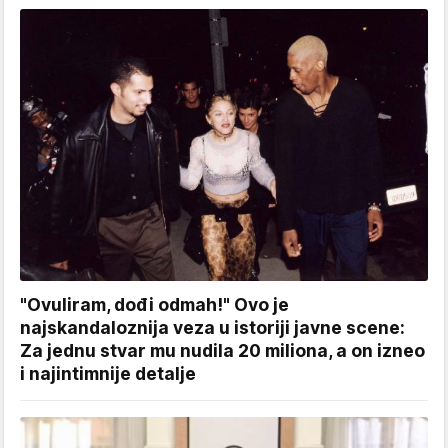
"Ovuliram, dođi odmah!" Ovo je
najskandaloznija veza u istoriji javne scene:
Za jednu stvar mu nudila 20 miliona, a on izneo
i najintimnije detalje