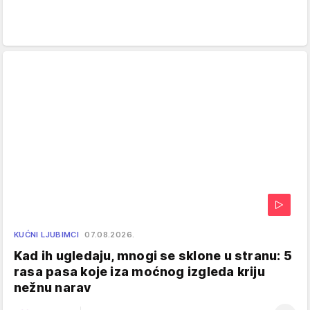
KUĆNI LJUBIMCI
07.08.2026.
Kad ih ugledaju, mnogi se sklone u stranu: 5
rasa pasa koje iza moćnog izgleda kriju
nežnu narav