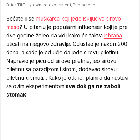
Foto: TikTok/rawmeatexperiment/Printscreen
Sećate li se
muškarca koji jede isključivo sirovo
meso
? U pitanju je popularni influenser koji je pre
dve godine želeo da vidi kako će takva
ishrana
uticati na njegovo zdravlje. Odustao je nakon 200
dana, a sada je odlučio da jede sirovu piletinu.
Napravio je picu od sirove piletine, jeo sirovu
piletinu sa paradjzom i sirom, dodavao sirovu
piletinu u smuti... Kako je otkrio, planira da nastavi
sa ovim eksperimentom
sve dok ga ne zaboli
stomak.