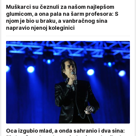
Muškarci su čeznuli za našom najlepšom
glumicom, a ona pala na šarm profesora: S
njom je bio u braku, a vanbračnog sina
napravio njenoj koleginici
Oca izgubio mlad, a onda sahranio i dva sina: