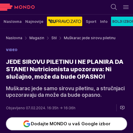
Naslovna
Najnovije
Sport
Info
Naslovna
Magazin
Stil
Muškarac jede sirovu piletinu
VIDEO
JEDE SIROVU PILETINU I NE PLANIRA DA
STANE! Nutricionista upozorava: Ni
slučajno, može da bude OPASNO!
Muškarac jede samo sirovu piletinu, a stručnjaci
upozoravaju da može da bude opasno.
Objavljeno 07.02.2024. 16:35h
→ 16:36h
Dodajte MONDO u vaš Google izbor