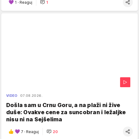
1
·
Reaguj
1
VIDEO
07.08.2026.
Došla sam u Crnu Goru, a na plaži ni žive
duše: Ovakve cene za suncobran i ležaljke
nisu ni na Sejšelima
7
·
Reaguj
20