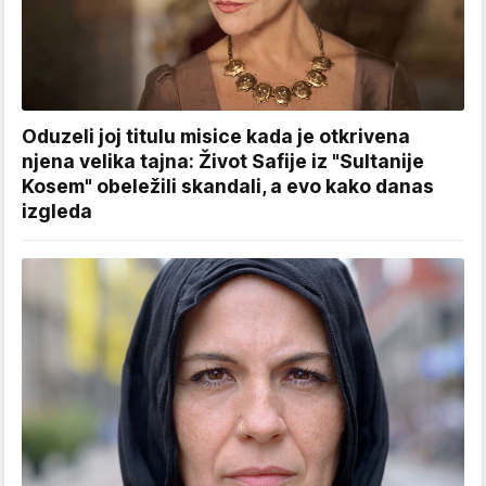
Oduzeli joj titulu misice kada je otkrivena
njena velika tajna: Život Safije iz "Sultanije
Kosem" obeležili skandali, a evo kako danas
izgleda