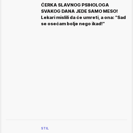
ĆERKA SLAVNOG PSIHOLOGA
SVAKOG DANA JEDE SAMO MESO!
Lekari mislili da će umreti, a ona: "Sad
se osećam bolje nego ikad!"
STIL