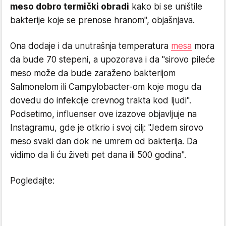
meso dobro termički obradi
kako bi se uništile
bakterije koje se prenose hranom", objašnjava.
Ona dodaje i da unutrašnja temperatura
mesa
mora
da bude 70 stepeni, a upozorava i da "sirovo pileće
meso može da bude zaraženo bakterijom
Salmonelom ili Campylobacter-om koje mogu da
dovedu do infekcije crevnog trakta kod ljudi".
Podsetimo, influenser ove izazove objavljuje na
Instagramu, gde je otkrio i svoj cilj: "Jedem sirovo
meso svaki dan dok ne umrem od bakterija. Da
vidimo da li ću živeti pet dana ili 500 godina".
Pogledajte: