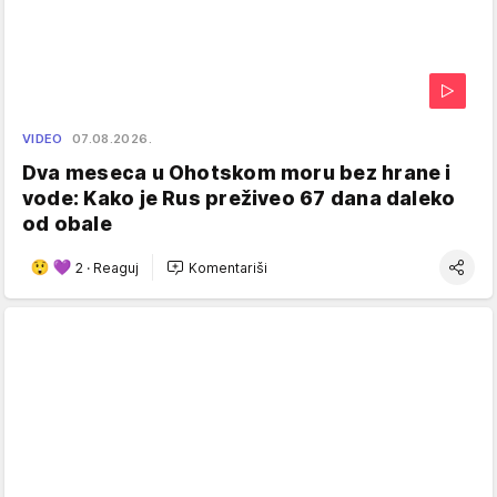
VIDEO
07.08.2026.
Dva meseca u Ohotskom moru bez hrane i
vode: Kako je Rus preživeo 67 dana daleko
od obale
2
·
Reaguj
Komentariši