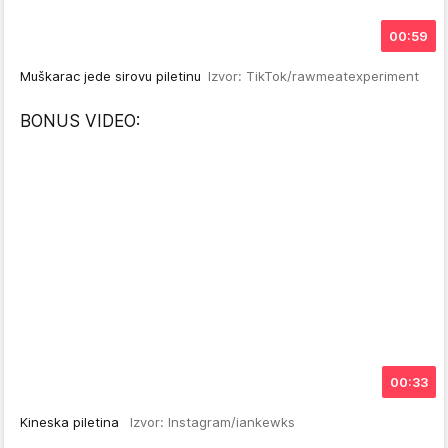
00:59
Muškarac jede sirovu piletinu
Izvor: TikTok/rawmeatexperiment
BONUS VIDEO:
00:33
Kineska piletina
Izvor: Instagram/iankewks