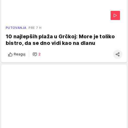
PUTOVANJA
PRE 7 H
10 najlepših plaža u Grčkoj: More je toliko
bistro, da se dno vidi kao na dlanu
Reaguj
2