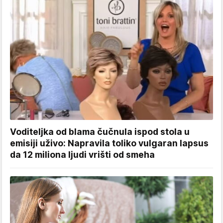
Voditeljka od blama čučnula ispod stola u
emisiji uživo: Napravila toliko vulgaran lapsus
da 12 miliona ljudi vrišti od smeha