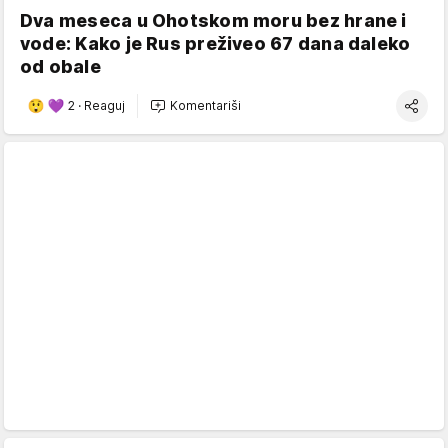
Dva meseca u Ohotskom moru bez hrane i
vode: Kako je Rus preživeo 67 dana daleko
od obale
2
·
Reaguj
Komentariši