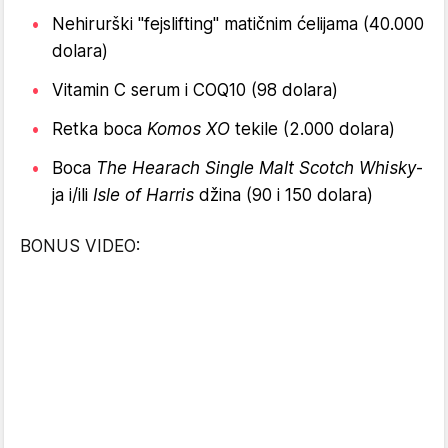
Nehirurški "fejslifting" matičnim ćelijama (40.000
dolara)
Vitamin C serum i COQ10 (98 dolara)
Retka boca
Komos XO
tekile (2.000 dolara)
Boca
The Hearach Single Malt Scotch Whisky
-
ja i/ili
Isle of Harris
džina (90 i 150 dolara)
BONUS VIDEO: