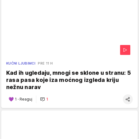
KUĆNI LJUBIMCI
PRE 11 H
Kad ih ugledaju, mnogi se sklone u stranu: 5
rasa pasa koje iza moćnog izgleda kriju
nežnu narav
1
·
Reaguj
1