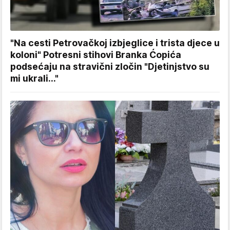
"Na cesti Petrovačkoj izbjeglice i trista djece u
koloni" Potresni stihovi Branka Ćopića
podsećaju na stravični zločin "Djetinjstvo su
mi ukrali..."