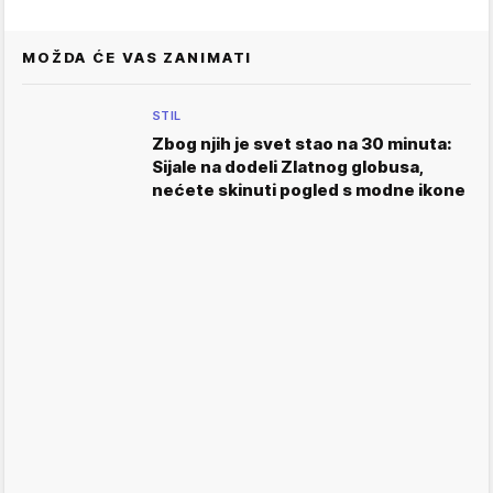
MOŽDA ĆE VAS ZANIMATI
STIL
Zbog njih je svet stao na 30 minuta:
Sijale na dodeli Zlatnog globusa,
nećete skinuti pogled s modne ikone