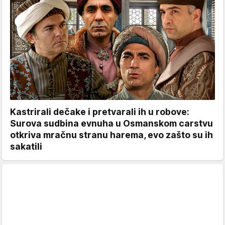
Kastrirali dečake i pretvarali ih u robove:
Surova sudbina evnuha u Osmanskom carstvu
otkriva mračnu stranu harema, evo zašto su ih
sakatili