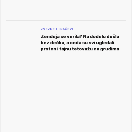
ZVEZDE I TRAČEVI
Zendeja se verila? Na dodelu došla
bez dečka, a onda su svi ugledali
prsten i tajnu tetovažu na grudima