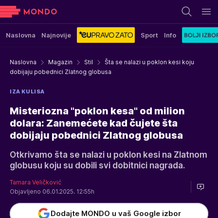
Naslovna
Najnovije
Sport
Info
Naslovna
Magazin
Stil
Šta se nalazi u poklon kesi koju
dobijaju pobednici Zlatnog globusa
IZA KULISA
Misteriozna "poklon kesa" od milion
dolara: Zanemećete kad čujete šta
dobijaju pobednici Zlatnog globusa
Otkrivamo šta se nalazi u poklon kesi na Zlatnom
globusu koju su dobili svi dobitnici nagrada.
Tamara Veličković
Objavljeno 06.01.2025. 12:55h
Dodajte MONDO u vaš Google izbor