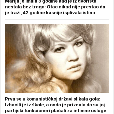
Marija je imala 3 godine kad je iz dvorišta
nestala bez traga: Otac nikad nije prestao da
je traži, 42 godine kasnije isplivala istina
Prva se u komunističkoj državi slikala gola:
Izbacili je iz škole, a onda je priznala da su joj
partijski funkcioneri plaćali za intimne usluge