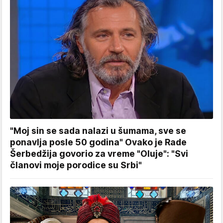
"Moj sin se sada nalazi u šumama, sve se
ponavlja posle 50 godina" Ovako je Rade
Šerbedžija govorio za vreme "Oluje": "Svi
članovi moje porodice su Srbi"