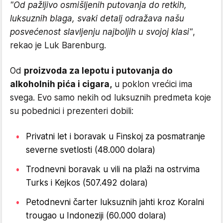
"Od pažljivo osmišljenih putovanja do retkih,
luksuznih blaga, svaki detalj odražava našu
posvećenost slavljenju najboljih u svojoj klasi"
,
rekao je Luk Barenburg.
Od
proizvoda za lepotu i putovanja do
alkoholnih pića i cigara,
u poklon vrećici ima
svega. Evo samo nekih od luksuznih predmeta koje
su pobednici i prezenteri dobili:
Privatni let i boravak u Finskoj za posmatranje
severne svetlosti (48.000 dolara)
Trodnevni boravak u vili na plaži na ostrvima
Turks i Kejkos (507.492 dolara)
Petodnevni čarter luksuznih jahti kroz Koralni
trougao u Indoneziji (60.000 dolara)