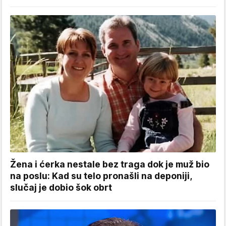
Žena i ćerka nestale bez traga dok je muž bio
na poslu: Kad su telo pronašli na deponiji,
slučaj je dobio šok obrt