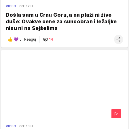
VIDEO
PRE 12 H
Došla sam u Crnu Goru, a na plaži ni žive
duše: Ovakve cene za suncobran i ležaljke
nisu ni na Sejšelima
5
·
Reaguj
14
VIDEO
PRE 13 H