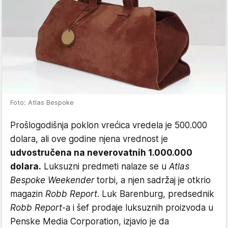
Foto: Atlas Bespoke
Prošlogodišnja poklon vrećica vredela je 500.000
dolara, ali ove godine njena vrednost je
udvostručena na neverovatnih 1.000.000
dolara.
Luksuzni predmeti nalaze se u
Atlas
Bespoke Weekender
torbi, a njen sadržaj je otkrio
magazin
Robb Report
. Luk Barenburg, predsednik
Robb Report
-a i šef prodaje luksuznih proizvoda u
Penske Media Corporation, izjavio je da