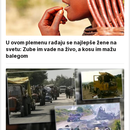
U ovom plemenu rađaju se najlepše žene na
svetu: Zube im vade na živo, a kosu im mažu
balegom