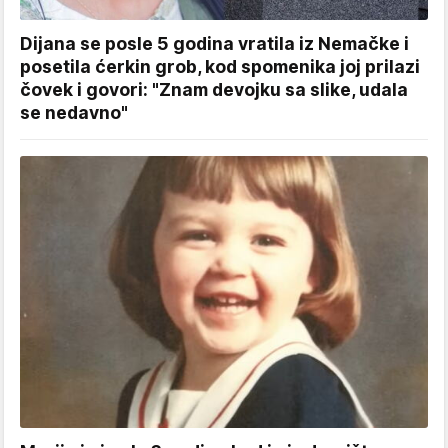
Dijana se posle 5 godina vratila iz Nemačke i
posetila ćerkin grob, kod spomenika joj prilazi
čovek i govori: "Znam devojku sa slike, udala
se nedavno"