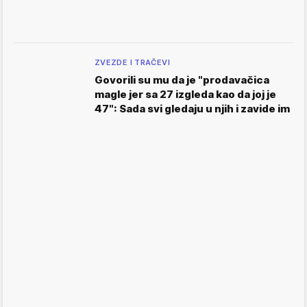
ZVEZDE I TRAČEVI
Govorili su mu da je "prodavačica
magle jer sa 27 izgleda kao da joj je
47": Sada svi gledaju u njih i zavide im