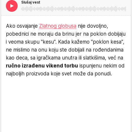
Slušaj vest
Ako osvajanje
Zlatnog globusa
nije dovoljno,
pobednici ne moraju da brinu jer na poklon dobijaju
i veoma skupu "kesu". Kada kažemo "poklon kesa",
ne mislimo na onu koju ste dobijali na rođendanima
kao deca, sa igračkama unutra ili slatkišima, već na
ručno izrađenu vikend torbu
ispunjenu nekim od
najboljih proizvoda koje svet može da ponudi.