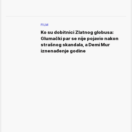
FILM
Ko su dobitnici Zlatnog globusa:
Glumački par se nije pojavio nakon
strašnog skandala, a Demi Mur
iznenađenje godine