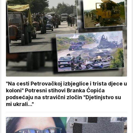
"Na cesti Petrovačkoj izbjeglice i trista djece u
koloni" Potresni stihovi Branka Ćopića
podsećaju na stravični zločin "Djetinjstvo su
mi ukrali..."