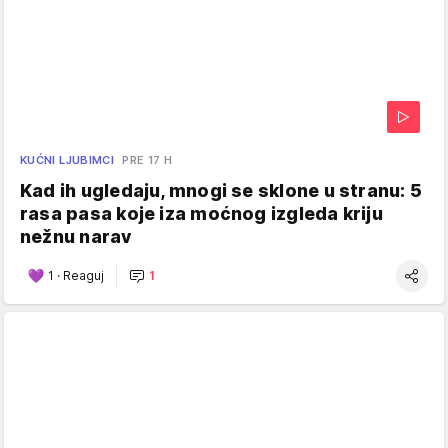
KUĆNI LJUBIMCI
PRE 17 H
Kad ih ugledaju, mnogi se sklone u stranu: 5
rasa pasa koje iza moćnog izgleda kriju
nežnu narav
1
·
Reaguj
1