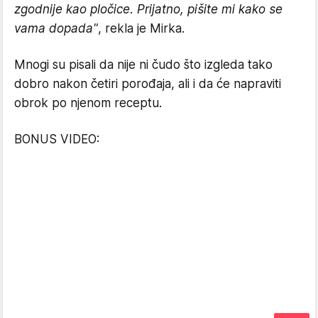
zgodnije kao pločice. Prijatno, pišite mi kako se
vama dopada"
, rekla je Mirka.
Mnogi su pisali da nije ni čudo što izgleda tako
dobro nakon četiri porođaja, ali i da će napraviti
obrok po njenom receptu.
BONUS VIDEO: