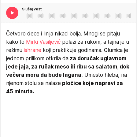
Slušaj vest
Četvoro dece i linija nikad bolja. Mnogi se pitaju
kako to
Mirki Vasiljević
polazi za rukom, a tajna je u
režimu
ishrane
koji praktikuje godinama. Glumica je
jednom prilikom otkrila da
za doručak uglavnom
jede jaja, za ručak meso ili ribu sa salatom, dok
večera mora da bude lagana.
Umesto hleba, na
njenom stolu se nalaze
pločice koje napravi za
45 minuta.