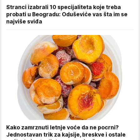
Stranci izabrali 10 specijaliteta koje treba
probati u Beogradu: Oduševiće vas šta im se
najviše sviđa
Kako zamrznuti letnje voće da ne pocrni?
Jednostavan trik za kajsije, breskve i ostale