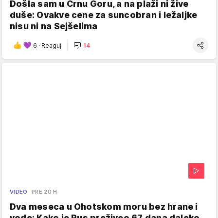
Došla sam u Crnu Goru, a na plaži ni žive
duše: Ovakve cene za suncobran i ležaljke
nisu ni na Sejšelima
6
·
Reaguj
14
VIDEO
PRE 20 H
Dva meseca u Ohotskom moru bez hrane i
vode: Kako je Rus preživeo 67 dana daleko