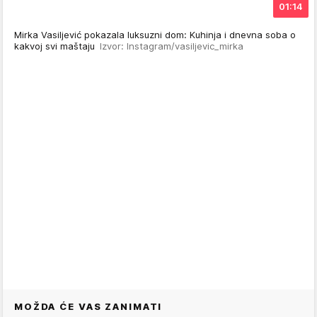
01:14
Mirka Vasiljević pokazala luksuzni dom: Kuhinja i dnevna soba o
kakvoj svi maštaju
Izvor: Instagram/vasiljevic_mirka
MOŽDA ĆE VAS ZANIMATI