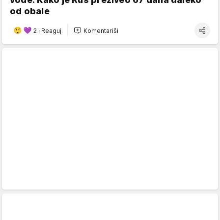
od obale
2
·
Reaguj
Komentariši