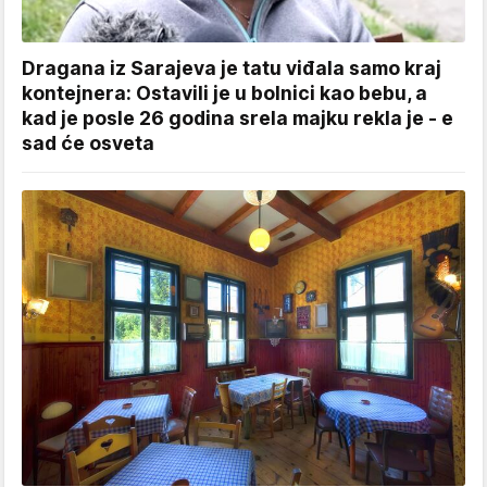
Dragana iz Sarajeva je tatu viđala samo kraj
kontejnera: Ostavili je u bolnici kao bebu, a
kad je posle 26 godina srela majku rekla je - e
sad će osveta