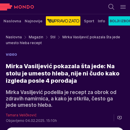
Naslovna
Najnovije
Sport
Info
Naslovna
Magazin
Stil
Mirka Vasiljević pokazala šta jede
umesto hleba recept
VIDEO
Mirka Vasiljević pokazala šta jede: Na
stolu je umesto hleba, nije ni čudo kako
izgleda posle 4 porođaja
Mirka Vasiljević podelila je recept za obrok od
zdravih namirnica, a kako je otkrila, često ga
jede umesto hleba.
Tamara Veličković
Objavljeno 04.02.2025. 15:10h