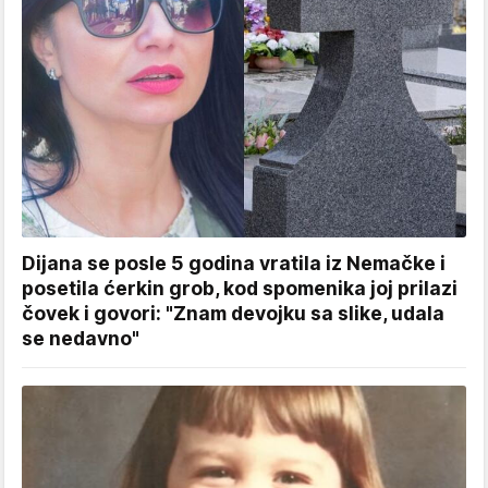
Dijana se posle 5 godina vratila iz Nemačke i
posetila ćerkin grob, kod spomenika joj prilazi
čovek i govori: "Znam devojku sa slike, udala
se nedavno"