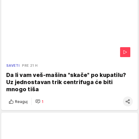
SAVETI
PRE 21 H
Da li vam veš-mašina "skače" po kupatilu?
Uz jednostavan trik centrifuga će biti
mnogo tiša
Reaguj
1