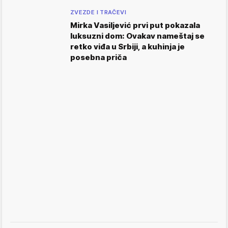
ZVEZDE I TRAČEVI
Mirka Vasiljević prvi put pokazala
luksuzni dom: Ovakav nameštaj se
retko viđa u Srbiji, a kuhinja je
posebna priča