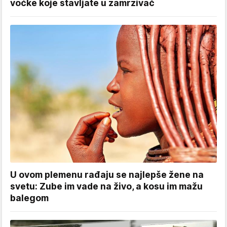
voćke koje stavljate u zamrzivač
U ovom plemenu rađaju se najlepše žene na
svetu: Zube im vade na živo, a kosu im mažu
balegom