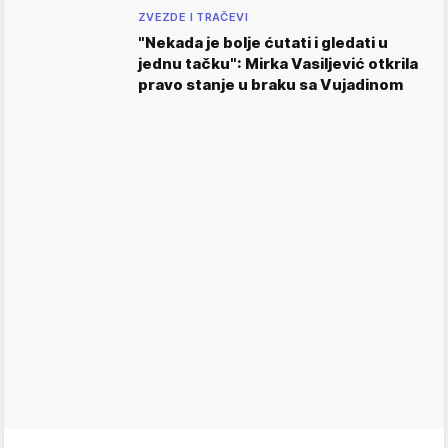
ZVEZDE I TRAČEVI
"Nekada je bolje ćutati i gledati u
jednu tačku": Mirka Vasiljević otkrila
pravo stanje u braku sa Vujadinom