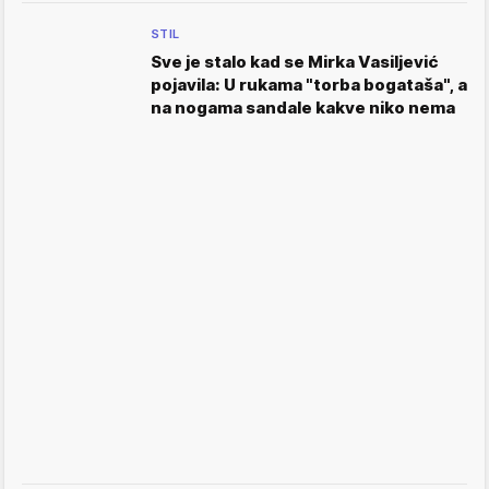
STIL
Sve je stalo kad se Mirka Vasiljević
pojavila: U rukama "torba bogataša", a
na nogama sandale kakve niko nema