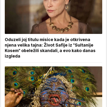
Oduzeli joj titulu misice kada je otkrivena
njena velika tajna: Život Safije iz "Sultanije
Kosem" obeležili skandali, a evo kako danas
izgleda