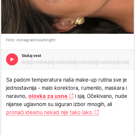
Foto: instagram/sushinght
Slušaj vest
Sa padom temperatura naša make-up rutina sve je
jednostavnija - malo korektora, rumenilo, maskara i
naravno,
olovka za usne
i sjaj. Očekivano, nude
nijanse uglavnom su siguran izbor mnogih, ali
pronaći idealnu nekad nije tako lako.