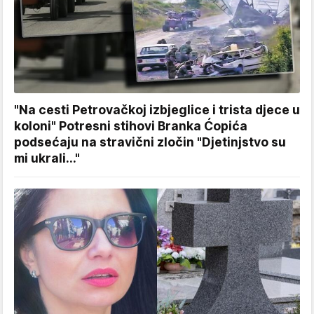
"Na cesti Petrovačkoj izbjeglice i trista djece u
koloni" Potresni stihovi Branka Ćopića
podsećaju na stravični zločin "Djetinjstvo su
mi ukrali..."