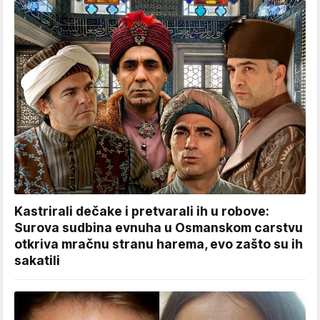
Kastrirali dečake i pretvarali ih u robove:
Surova sudbina evnuha u Osmanskom carstvu
otkriva mračnu stranu harema, evo zašto su ih
sakatili