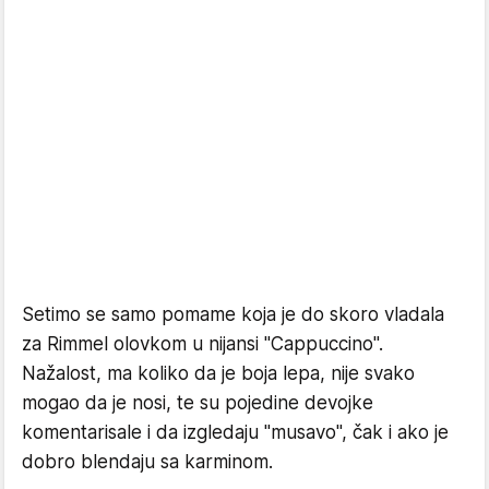
Setimo se samo pomame koja je do skoro vladala
za Rimmel olovkom u nijansi "Cappuccino".
Nažalost, ma koliko da je boja lepa, nije svako
mogao da je nosi, te su pojedine devojke
komentarisale i da izgledaju "musavo", čak i ako je
dobro blendaju sa karminom.