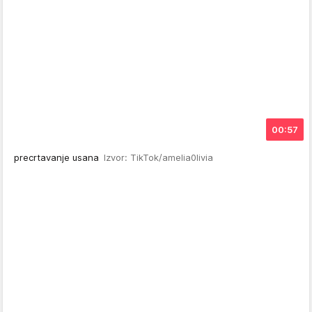
00:57
precrtavanje usana
Izvor: TikTok/amelia0livia