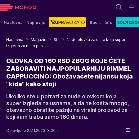
Naslovna
Najnovije
Sport
Info
Naslovna
Magazin
Stil
Nude olovka za usne koja super
izgleda za malo para
OLOVKA OD 160 RSD ZBOG KOJE ĆETE
ZABORAVITI NAJPOPULARNIJU RIMMEL
CAPPUCCINO: Obožavaćete nijansu koja
"kida" kako stoji
Ukoliko ste u potrazi za nude olovkom koja
super izgleda na usnama, a da ne košta mnogo,
obavezno obratite pažnju na viralni proizvod za
koji vam treba samo 160 dinara.
Objavljeno 27.11.2023. 8:30h