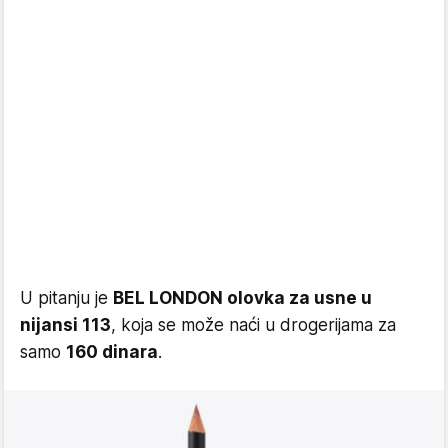
U pitanju je
BEL LONDON olovka za usne u
nijansi 113
, koja se može naći u drogerijama za
samo
160 dinara
.