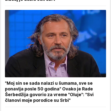
"Moj sin se sada nalazi u šumama, sve se
ponavlja posle 50 godina" Ovako je Rade
Šerbedžija govorio za vreme "Oluje": "Svi
članovi moje porodice su Srbi"