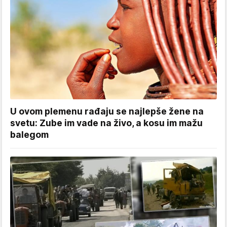
U ovom plemenu rađaju se najlepše žene na
svetu: Zube im vade na živo, a kosu im mažu
balegom