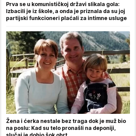
Prva se u komunističkoj državi slikala gola:
Izbacili je iz škole, a onda je priznala da su joj
partijski funkcioneri plaćali za intimne usluge
Žena i ćerka nestale bez traga dok je muž bio
na poslu: Kad su telo pronašli na deponiji,
slučaj je dobio šok obrt