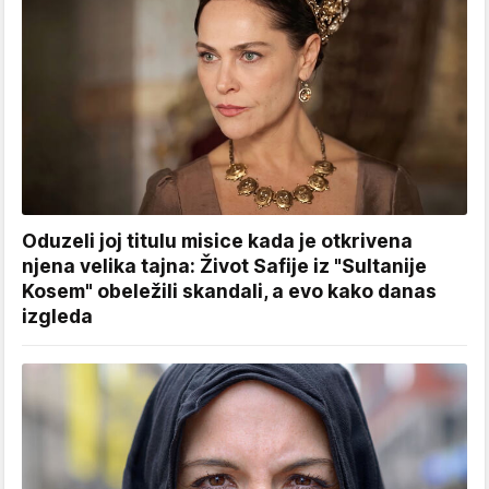
Oduzeli joj titulu misice kada je otkrivena
njena velika tajna: Život Safije iz "Sultanije
Kosem" obeležili skandali, a evo kako danas
izgleda