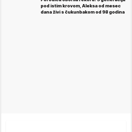
pod istim krovom, Aleksa od mesec
dana živi s čukunbakom od 98 godina