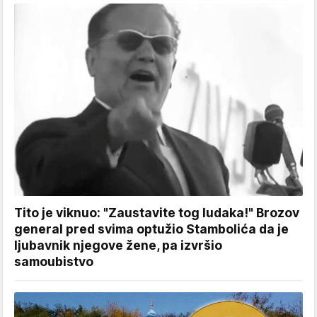
Tito je viknuo: "Zaustavite tog ludaka!" Brozov
general pred svima optužio Stambolića da je
ljubavnik njegove žene, pa izvršio
samoubistvo