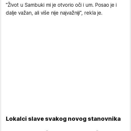
"Život u Sambuki mi je otvorio oči i um. Posao je i
dalje važan, ali više nije najvažniji", rekla je.
Lokalci slave svakog novog stanovnika