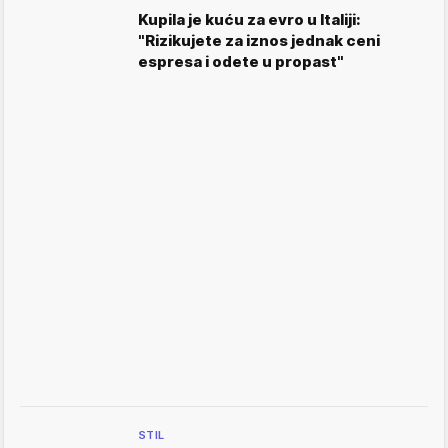
Kupila je kuću za evro u Italiji:
"Rizikujete za iznos jednak ceni
espresa i odete u propast"
STIL