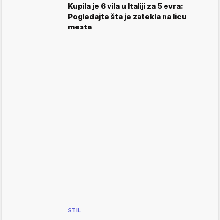
Kupila je 6 vila u Italiji za 5 evra:
Pogledajte šta je zatekla na licu
mesta
STIL