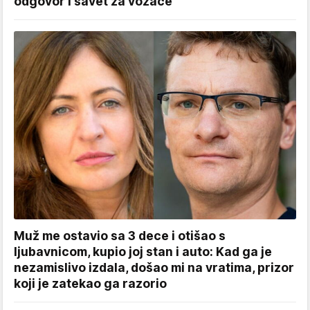
odgovor i savet za vozače
Muž me ostavio sa 3 dece i otišao s
ljubavnicom, kupio joj stan i auto: Kad ga je
nezamislivo izdala, došao mi na vratima, prizor
koji je zatekao ga razorio