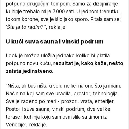
potpuno drugačijim tempom. Samo za dizajniranje
kuhinje trebalo mi je 7.000 sati. U jednom trenutku,
tokom korone, sve je išlo jako sporo. Pitala sam se:
'Šta ja to radim?'
", rekla je.
U kući suva sauna i vinski podrum
I dok je možda uložila jednako koliko bi platila
potpuno novu kuću,
rezultat je, kako kaže, nešto
zaista jedinstveno.
"Ništa, ali baš ništa u selu ne liči na ono što ja imam.
Način na koji sam sve uradila, prostor, tehnologija...
Sve je rađeno po meri - prozori, vrata, enterijer.
Postoji i suva sauna, vinski podrum, dve velike
terase i kuhinja koju sam osmislila sa timom iz
Venecije", rekla je.