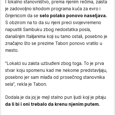
I lokalno stanovništvo, prema njenim rečima, zaista
je zadovoljno ishodom programa kuća za evro i
činjenicom da se
selo polako ponovo naseljava.
S obzirom na to da su njeni preci svojevremeno
napustili Sambuku zbog nedostatka posla,
današnjim Italijanima koji su tamo ostali, posebno je
značajno što se prezime Tabon ponovo vratilo u
mesto.
"Lokalci su zaista uzbuđeni zbog toga. To je prva
stvar koju spomenu kad me nekome predstavljaju,
posebno jer sam mlađa od prosečnog stanovnika
sela", rekla je Tabon.
Dodala je da joj je mejl stalno pun ljudi koji je pitaju
da li bi i oni trebalo da krenu njenim putem.