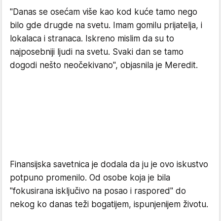
"Danas se osećam više kao kod kuće tamo nego
bilo gde drugde na svetu. Imam gomilu prijatelja, i
lokalaca i stranaca. Iskreno mislim da su to
najposebniji ljudi na svetu. Svaki dan se tamo
dogodi nešto neočekivano", objasnila je Meredit.
Finansijska savetnica je dodala da ju je ovo iskustvo
potpuno promenilo. Od osobe koja je bila
"fokusirana isključivo na posao i raspored" do
nekog ko danas teži bogatijem, ispunjenijem životu.