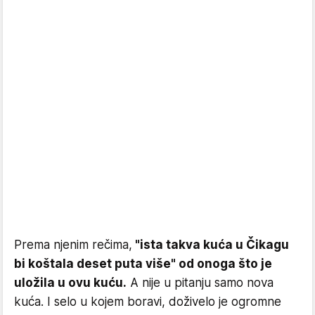
Prema njenim rečima,
"ista takva kuća u Čikagu
bi koštala deset puta više" od onoga što je
uložila u ovu kuću.
A nije u pitanju samo nova
kuća. I selo u kojem boravi, doživelo je ogromne