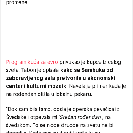
promene.
Program kuća za evro
privukao je kupce iz celog
sveta. Tabon je opisala
kako se Sambuka od
zaboravljenog sela pretvorila u ekonomski
centar i kulturni mozaik.
Navela je primer kada je
na rođendan otišla u lokalnu pekaru.
"Dok sam bila tamo, došla je operska pevačica iz
Švedske i otpevala mi
'Srećan rođendan'
, na
švedskom. To se nigde drugde na svetu ne bi