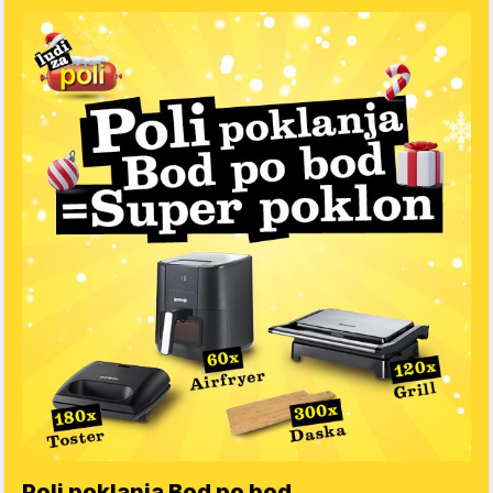
Poli poklanja Bod po bod….