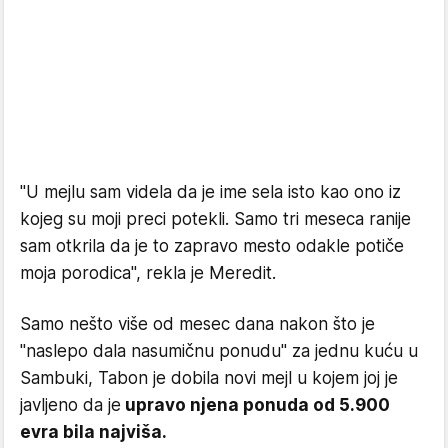
"U mejlu sam videla da je ime sela isto kao ono iz
kojeg su moji preci potekli. Samo tri meseca ranije
sam otkrila da je to zapravo mesto odakle potiče
moja porodica", rekla je Meredit.
Samo nešto više od mesec dana nakon što je
"naslepo dala nasumičnu ponudu" za jednu kuću u
Sambuki, Tabon je dobila novi mejl u kojem joj je
javljeno da je
upravo njena ponuda od 5.900
evra bila najviša.