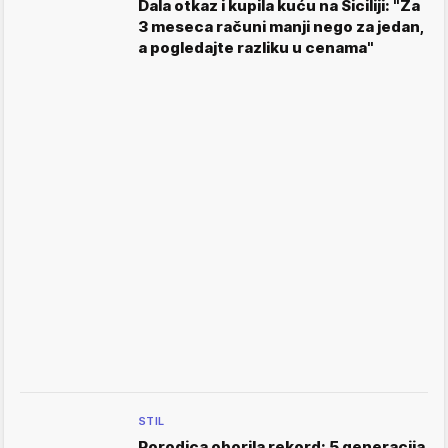
Dala otkaz i kupila kuću na Siciliji: "Za
3 meseca računi manji nego za jedan,
a pogledajte razliku u cenama"
STIL
Porodica oborila rekord: 5 generacija