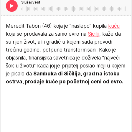
Slušaj vest
Meredit Tabon (46) koja je "naslepo" kupila
kuću
koja se prodavala za samo evro na
Siciliji
, kaže da
su njen život, ali i gradić u kojem sada provodi
trećinu godine, potpuno transformisani. Kako je
objasnila, finansijska savetnica je doživela "najveći
šok u životu" kada joj je prijatelj poslao mejl u kojem
je pisalo da
Sambuka di Sičilija, grad na istoku
ostrva, prodaje kuće po početnoj ceni od evro.