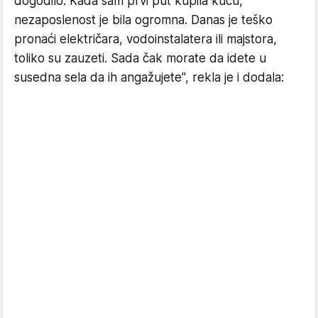
dogodilo. Kada sam prvi put kupila kuću,
nezaposlenost je bila ogromna. Danas je teško
pronaći električara, vodoinstalatera ili majstora,
toliko su zauzeti. Sada čak morate da idete u
susedna sela da ih angažujete", rekla je i dodala: