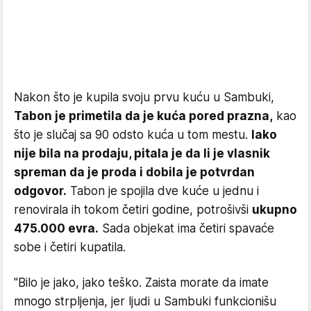
Nakon što je kupila svoju prvu kuću u Sambuki,
Tabon je primetila da je kuća pored prazna,
kao
što je slučaj sa 90 odsto kuća u tom mestu.
Iako
nije bila na prodaju, pitala je da li je vlasnik
spreman da je proda i dobila je potvrdan
odgovor.
Tabon je spojila dve kuće u jednu i
renovirala ih tokom četiri godine, potrošivši
ukupno
475.000 evra.
Sada objekat ima četiri spavaće
sobe i četiri kupatila.
"Bilo je jako, jako teško. Zaista morate da imate
mnogo strpljenja, jer ljudi u Sambuki funkcionišu