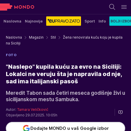
Naslovna
Najnovije
Sport
Info
Naslovna
Magazin
Stil
Žena renovirala kuću koju je kupila
na Siciliji
FOTO
"Naslepo" kupila kuću za evro na Siciliji:
Lokalci ne veruju šta je napravila od nje,
sad ima italijanski pasoš
Meredit Tabon sada četiri meseca godišnje živi u
sicilijanskom mestu Sambuka.
Autor:
Tamara Veličković
Objavljeno 29.07.2025. 10:05h
Dodajte MONDO u vaš Google izbor