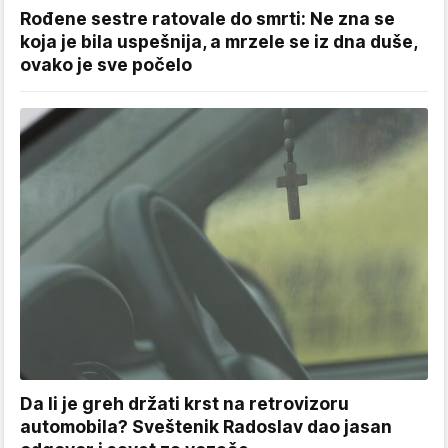
Rođene sestre ratovale do smrti: Ne zna se
koja je bila uspešnija, a mrzele se iz dna duše,
ovako je sve počelo
Da li je greh držati krst na retrovizoru
automobila? Sveštenik Radoslav dao jasan