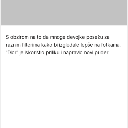
S obzirom na to da mnoge devojke posežu za
raznim filterima kako bi izgledale lepše na fotkama,
"Dior" je iskoristio priliku i napravio novi puder.