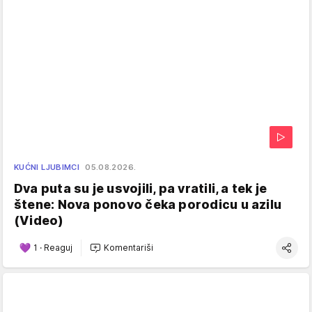
KUĆNI LJUBIMCI
05.08.2026.
Dva puta su je usvojili, pa vratili, a tek je
štene: Nova ponovo čeka porodicu u azilu
(Video)
1
·
Reaguj
Komentariši