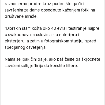
ravnomerno prodre kroz puder, što ga čini
savršenim za dame opsednute kačenjem fotki na
društvene mreže.
"Diorskin star" košta oko 40 evra i testiran je najpre
u svakodnevnim uslovima - u enterijeru i
eksterijeru, a zatim u fotografskom studiju, ispred
specijalnog osvetljenja.
Nama se ipak čini da je, ako baš želite da škljocnete
savršeni selfi, jeftinije da koristite filtere.