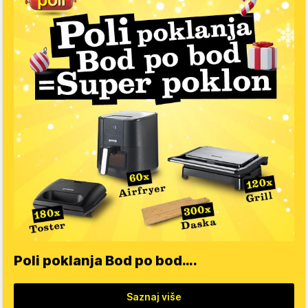
Poli poklanja Bod po bod….
Saznaj više