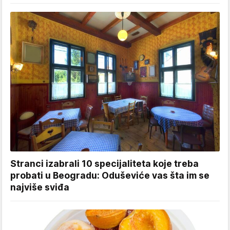
Stranci izabrali 10 specijaliteta koje treba
probati u Beogradu: Oduševiće vas šta im se
najviše sviđa