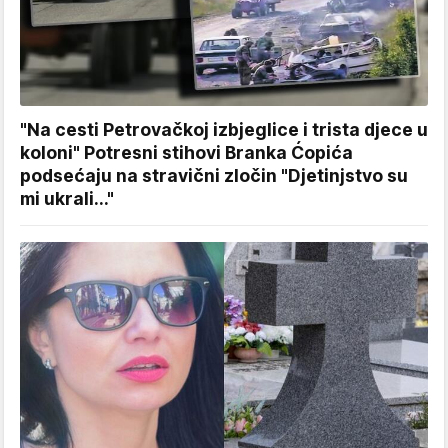
"Na cesti Petrovačkoj izbjeglice i trista djece u
koloni" Potresni stihovi Branka Ćopića
podsećaju na stravični zločin "Djetinjstvo su
mi ukrali..."