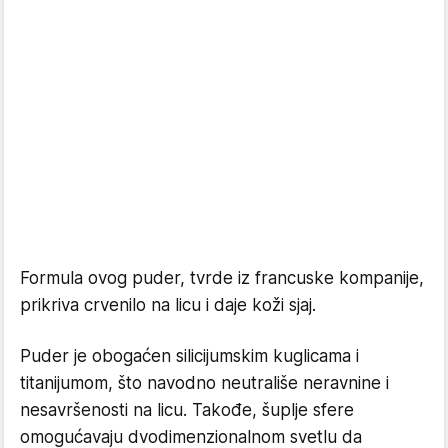
Formula ovog puder, tvrde iz francuske kompanije,
prikriva crvenilo na licu i daje koži sjaj.
Puder je obogaćen silicijumskim kuglicama i
titanijumom, što navodno neutrališe neravnine i
nesavršenosti na licu. Takođe, šuplje sfere
omogućavaju dvodimenzionalnom svetlu da