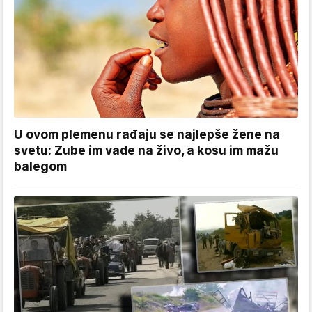
U ovom plemenu rađaju se najlepše žene na
svetu: Zube im vade na živo, a kosu im mažu
balegom