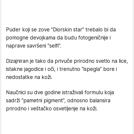
Puder koji se zove "Diorskin star" trebalo bi da
pomogne devojkama da budu fotogeničnije i
naprave savršeni "selfi".
Dizajniran je tako da privuče prirodno svetlo na lice,
istakne jagodice i oči, i trenutno "ispegla" bore i
nedostatke na koži.
Naučnici su dve godine istraživali formulu koja
sadrži "pametni pigment", odnosno balansira
prirodno i veštačko osvetljenje na koži.