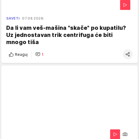
SAVETI
07.08.2026.
Da li vam veš-mašina "skače" po kupatilu?
Uz jednostavan trik centrifuga će biti
mnogo tiša
Reaguj
1