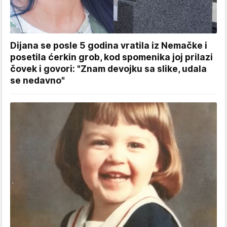
Dijana se posle 5 godina vratila iz Nemačke i
posetila ćerkin grob, kod spomenika joj prilazi
čovek i govori: "Znam devojku sa slike, udala
se nedavno"