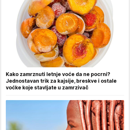
Kako zamrznuti letnje voće da ne pocrni?
Jednostavan trik za kajsije, breskve i ostale
voćke koje stavljate u zamrzivač