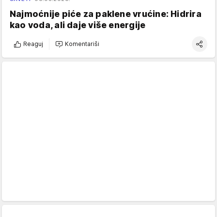
Najmoćnije piće za paklene vrućine: Hidrira
kao voda, ali daje više energije
Reaguj
Komentariši