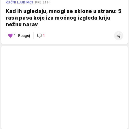
KUĆNI LJUBIMCI
PRE 21 H
Kad ih ugledaju, mnogi se sklone u stranu: 5
rasa pasa koje iza moćnog izgleda kriju
nežnu narav
1
·
Reaguj
1