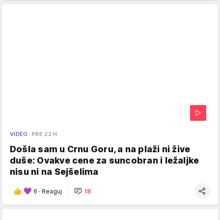
VIDEO
PRE 22 H
Došla sam u Crnu Goru, a na plaži ni žive
duše: Ovakve cene za suncobran i ležaljke
nisu ni na Sejšelima
6
·
Reaguj
18