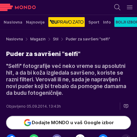
Naslovna
Najnovije
Sport
Info
Naslovna
Magazin
Stil
Puder za savršeni "selfi"
Puder za savršeni "selfi"
"Selfi" fotografije već neko vreme su apsolutni
hit, a da bi koža izgledala savršeno, koriste se
razni filteri. Verovali ili ne, sada je napravljen i
novi puder koji bi trebalo da pomogne damama
da budu fotogeničnije.
Objavljeno 05.09.2014. 13:43h
Dodajte MONDO u vaš Google izbor