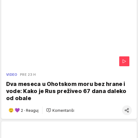
VIDEO
PRE 23 H
Dva meseca u Ohotskom moru bez hrane i
vode: Kako je Rus preživeo 67 dana daleko
od obale
2
·
Reaguj
Komentariši