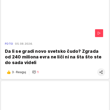
FOTO
05.08.2026.
Da li se gradi novo svetsko čudo? Zgrada
od 240 miliona evra ne liči ni na šta što ste
do sada videli
3
·
Reaguj
1