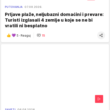
PUTOVANJA
07.08.2026.
Prljave plaže, neljubazni domaćini i prevare:
Turisti izglasali 4 zemlje u koje se ne bi
vratili ni besplatno
5
·
Reaguj
15
SAVETI
06.08.2026.