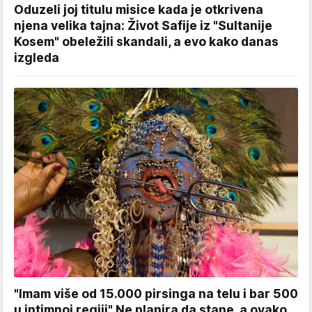
Oduzeli joj titulu misice kada je otkrivena
njena velika tajna: Život Safije iz "Sultanije
Kosem" obeležili skandali, a evo kako danas
izgleda
"Imam više od 15.000 pirsinga na telu i bar 500
u intimnoj regiji" Ne planira da stane, a ovako