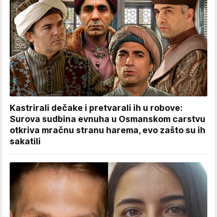
Kastrirali dečake i pretvarali ih u robove:
Surova sudbina evnuha u Osmanskom carstvu
otkriva mračnu stranu harema, evo zašto su ih
sakatili