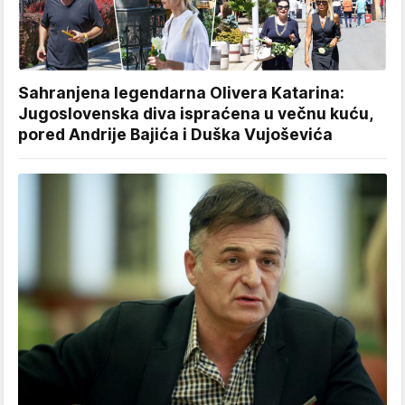
Sahranjena legendarna Olivera Katarina:
Jugoslovenska diva ispraćena u večnu kuću,
pored Andrije Bajića i Duška Vujoševića