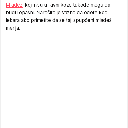
Mladeži
koji nisu u ravni kože takođe mogu da
budu opasni. Naročito je važno da odete kod
lekara ako primetite da se taj ispupčeni mladež
menja.