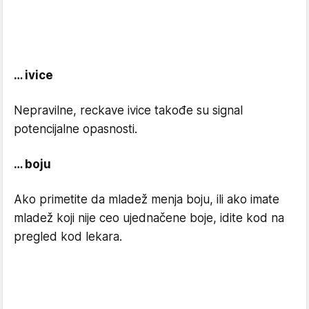
… ivice
Nepravilne, reckave ivice takođe su signal
potencijalne opasnosti.
… boju
Ako primetite da mladež menja boju, ili ako imate
mladež koji nije ceo ujednačene boje, idite kod na
pregled kod lekara.