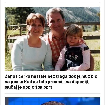
Žena i ćerka nestale bez traga dok je muž bio
na poslu: Kad su telo pronašli na deponiji,
slučaj je dobio šok obrt