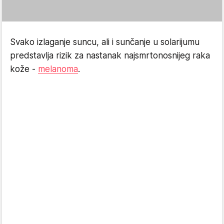
Svako izlaganje suncu, ali i sunčanje u solarijumu
predstavlja rizik za nastanak najsmrtonosnijeg raka
kože -
melanoma
.