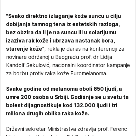
"Svako direktno izlaganje kože suncu u cilju
dobijanja tamnog tena iz estetskih razloga,
bez obzira da li je na suncu ili u solarijumu
izaziva rak kože i ubrzava nastanak bora,
starenje kože"
, rekla je danas na konferenciji za
novinare održanoj u Beogradu prof. dr Lidija
Kandolf Sekulović, nacionalni koordinator kampanje
za borbu protiv raka kože Euromelanoma.
Svake godine od melanoma oboli 650 ljudi, a
umre 200 osoba u Srbiji. Godišnje se u svetu ta
bolest dijagnostikuje kod 132.000 ljudi i tri
miliona drugih oblika raka kože.
Državni sekretar Ministrastva zdravlja prof. Ferenc