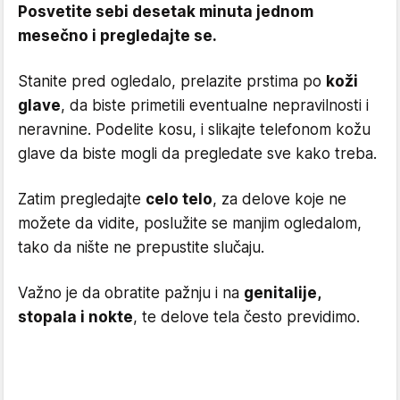
Posvetite sebi desetak minuta jednom
mesečno i pregledajte se.
Stanite pred ogledalo, prelazite prstima po
koži
glave
, da biste primetili eventualne nepravilnosti i
neravnine. Podelite kosu, i slikajte telefonom kožu
glave da biste mogli da pregledate sve kako treba.
Zatim pregledajte
celo telo
, za delove koje ne
možete da vidite, poslužite se manjim ogledalom,
tako da nište ne prepustite slučaju.
Važno je da obratite pažnju i na
genitalije,
stopala i nokte
, te delove tela često previdimo.