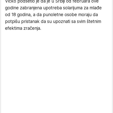
Vicko podsetio je da je u Srbiji od februara ove
godine zabranjena upotreba solarijuma za mlađe
od 18 godina, a da punoletne osobe moraju da
potpišu pristanak da su upoznati sa svim štetnim
efektima zračenja.