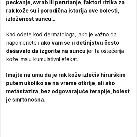
peckanje, svrab ili perutanje, faktori rizika za
rak kože su i porodična istorija ove bolesti,
izloženost suncu…
Kad odete kod dermatologa, jako je važno da
napomenete i
ako vam se u detinjstvu često
dešavalo da izgorite na suncu
jer ta oštećenja
kože imaju kumulativni efekat.
Imajte na umu da je rak kože izlečiv hirurškim
putem ukoliko se na vreme otkrije, ali ako
metastazira, bez odgovarajuće terapije, bolest
je smrtonosna.