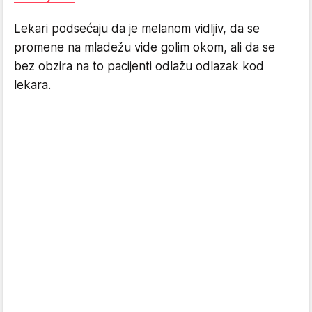
Lekari podsećaju da je melanom vidljiv, da se
promene na mladežu vide golim okom, ali da se
bez obzira na to pacijenti odlažu odlazak kod
lekara.