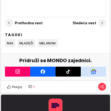
Prethodna vest
Sledeća vest
TAGOVI
RAK
MLADEŽI
MELANOM
Pridruži se MONDO zajednici.
Reaguj
1