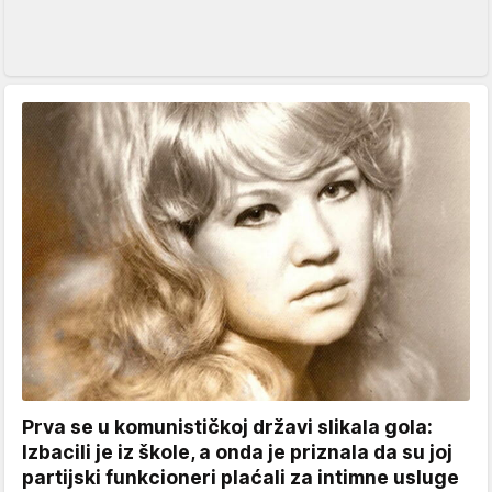
Prva se u komunističkoj državi slikala gola:
Izbacili je iz škole, a onda je priznala da su joj
partijski funkcioneri plaćali za intimne usluge