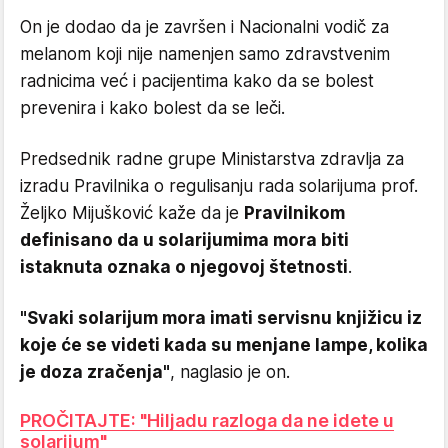
On je dodao da je završen i Nacionalni vodič za
melanom koji nije namenjen samo zdravstvenim
radnicima već i pacijentima kako da se bolest
prevenira i kako bolest da se leči.
Predsednik radne grupe Ministarstva zdravlja za
izradu Pravilnika o regulisanju rada solarijuma prof.
Željko Mijušković kaže da je
Pravilnikom
definisano da u solarijumima mora biti
istaknuta oznaka o njegovoj štetnosti
.
"Svaki solarijum mora imati servisnu knjižicu iz
koje će se videti kada su menjane lampe, kolika
je doza zračenja"
, naglasio je on.
PROČITAJTE: "Hiljadu razloga da ne idete u
solarijum"