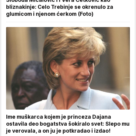
bliznakinje: Celo Trebinje se okrenulo za
glumicom i njenom ćerkom (Foto)
Ime muškarca kojem je princeza Dajana
ostavila deo bogatstva šokiralo svet: Slepo mu
je verovala, a on ju je potkradao i izdao!