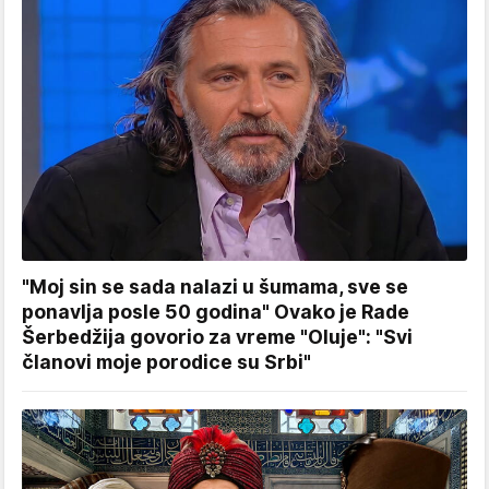
"Moj sin se sada nalazi u šumama, sve se
ponavlja posle 50 godina" Ovako je Rade
Šerbedžija govorio za vreme "Oluje": "Svi
članovi moje porodice su Srbi"