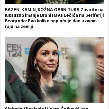
BAZEN, KAMIN, KOŽNA GARNITURA Zavirite na
luksuzno imanje Branislava Lečića na periferiji
Beograda: Evo koliko naplaćuje dan u ovom
raju na zemlji
Sloboda Mićalović i i Vera Ćetković kao