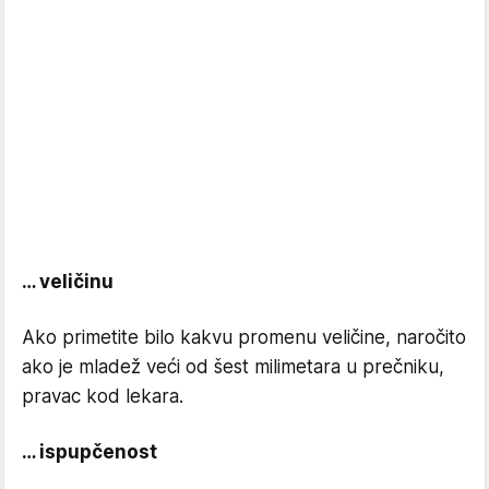
… veličinu
Ako primetite bilo kakvu promenu veličine, naročito
ako je mladež veći od šest milimetara u prečniku,
pravac kod lekara.
… ispupčenost