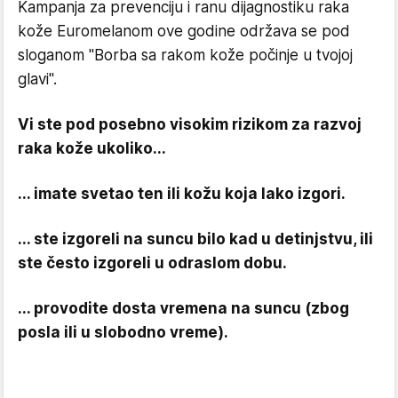
Kampanja za prevenciju i ranu dijagnostiku raka
kože Euromelanom ove godine održava se pod
sloganom "Borba sa rakom kože počinje u tvojoj
glavi".
Vi ste pod posebno visokim rizikom za razvoj
raka kože ukoliko...
... imate svetao ten ili kožu koja lako izgori.
... ste izgoreli na suncu bilo kad u detinjstvu, ili
ste često izgoreli u odraslom dobu.
... provodite dosta vremena na suncu (zbog
posla ili u slobodno vreme).