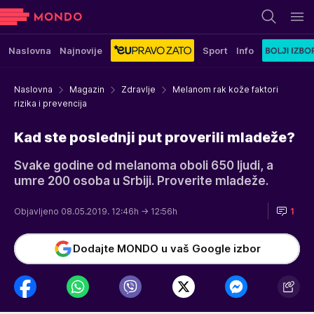
Naslovna
Najnovije
Sport
Info
Naslovna
Magazin
Zdravlje
Melanom rak kože faktori
rizika i prevencija
Kad ste poslednji put proverili mladeže?
Svake godine od melanoma oboli 650 ljudi, a
umre 200 osoba u Srbiji. Proverite mladeže.
Objavljeno 08.05.2019. 12:46h
→ 12:56h
1
Dodajte MONDO u vaš Google izbor