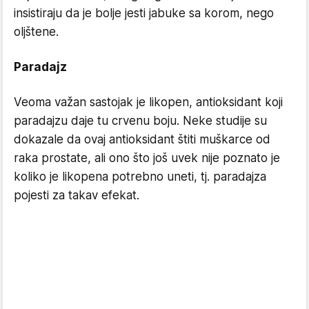
insistiraju da je bolje jesti jabuke sa korom, nego
oljštene.
Paradajz
Veoma važan sastojak je likopen, antioksidant koji
paradajzu daje tu crvenu boju. Neke studije su
dokazale da ovaj antioksidant štiti muškarce od
raka prostate, ali ono što još uvek nije poznato je
koliko je likopena potrebno uneti, tj. paradajza
pojesti za takav efekat.