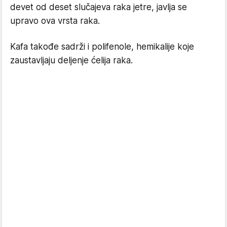
devet od deset slučajeva raka jetre, javlja se
upravo ova vrsta raka.
Kafa takođe sadrži i polifenole, hemikalije koje
zaustavljaju deljenje ćelija raka.