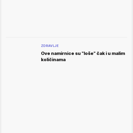
ZDRAVLJE
Ove namirnice su "loše" čak i u malim
količinama