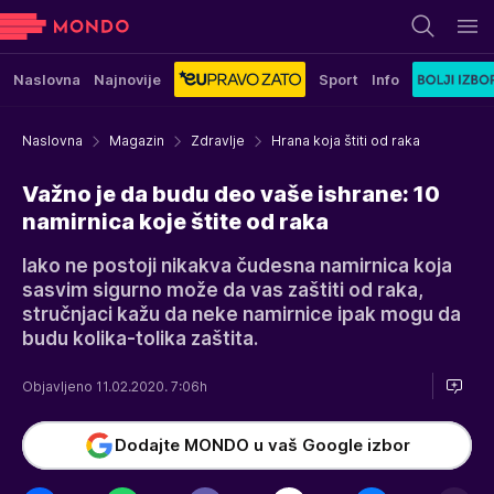
Naslovna
Najnovije
Sport
Info
Naslovna
Magazin
Zdravlje
Hrana koja štiti od raka
Važno je da budu deo vaše ishrane: 10
namirnica koje štite od raka
Iako ne postoji nikakva čudesna namirnica koja
sasvim sigurno može da vas zaštiti od raka,
stručnjaci kažu da neke namirnice ipak mogu da
budu kolika-tolika zaštita.
Objavljeno 11.02.2020. 7:06h
Dodajte MONDO u vaš Google izbor