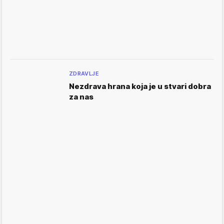
ZDRAVLJE
Nezdrava hrana koja je u stvari dobra
za nas