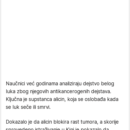
Naučnici već godinama analiziraju dejstvo belog
luka zbog njegovih antikancerogenih dejstava.
Ključna je supstanca alicin, koja se oslobađa kada
se luk seče ili smrvi.
Dokazalo je da alicin blokira rast tumora, a skorije
sprovedeno istraživanje u Kini je pokazalo da