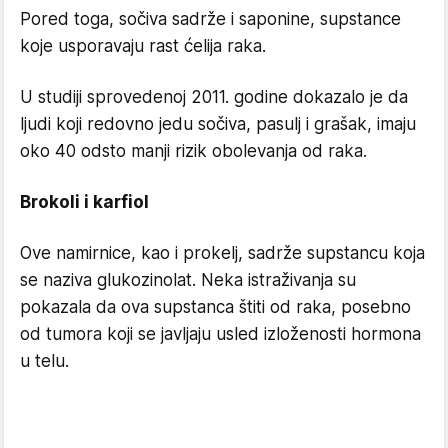
Pored toga, sočiva sadrže i saponine, supstance
koje usporavaju rast ćelija raka.
U studiji sprovedenoj 2011. godine dokazalo je da
ljudi koji redovno jedu sočiva, pasulj i grašak, imaju
oko 40 odsto manji rizik obolevanja od raka.
Brokoli i karfiol
Ove namirnice, kao i prokelj, sadrže supstancu koja
se naziva glukozinolat. Neka istraživanja su
pokazala da ova supstanca štiti od raka, posebno
od tumora koji se javljaju usled izloženosti hormona
u telu.