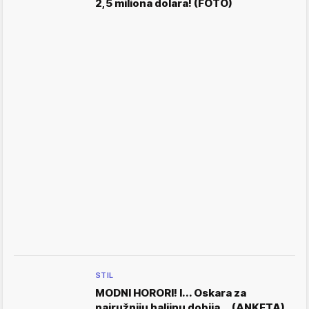
2,5 miliona dolara! (FOTO)
STIL
MODNI HORORI! I... Oskara za
najružniju haljinu dobija... (ANKETA)