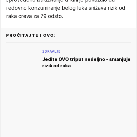
redovno konzumiranje belog luka snižava rizik od
raka creva za 79 odsto.
PROČITAJTE I OVO:
ZDRAVLJE
Jedite OVO triput nedeljno - smanjuje
rizik od raka