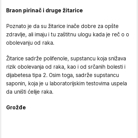
Braon pirinač i druge žitarice
Poznato je da su žitarice inače dobre za opšte
zdravlje, ali imaju i tu zaštitnu ulogu kada je reč o o
obolevanju od raka.
Žitarice sadrže polifenole, supstancu koja snižava
rizik obolevanja od raka, kao i od srčanih bolesti i
dijabetesa tipa 2. Osim toga, sadrže supstancu
saponin, koja je u laboratorijskim testovima uspela
da uništi ćelije raka.
Grožđe