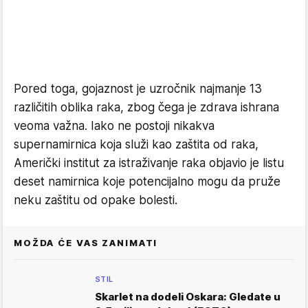
Pored toga, gojaznost je uzročnik najmanje 13
različitih oblika raka, zbog čega je zdrava ishrana
veoma važna. Iako ne postoji nikakva
supernamirnica koja služi kao zaštita od raka,
Američki institut za istraživanje raka objavio je listu
deset namirnica koje potencijalno mogu da pruže
neku zaštitu od opake bolesti.
MOŽDA ĆE VAS ZANIMATI
STIL
Skarlet na dodeli Oskara: Gledate u