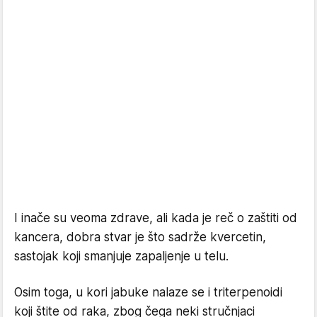
I inače su veoma zdrave, ali kada je reč o zaštiti od
kancera, dobra stvar je što sadrže kvercetin,
sastojak koji smanjuje zapaljenje u telu.
Osim toga, u kori jabuke nalaze se i triterpenoidi
koji štite od raka, zbog čega neki stručnjaci