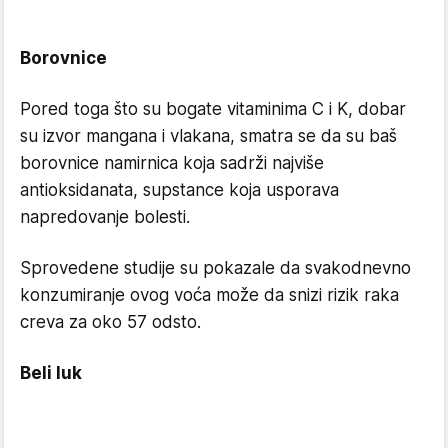
Borovnice
Pored toga što su bogate vitaminima C i K, dobar
su izvor mangana i vlakana, smatra se da su baš
borovnice namirnica koja sadrži najviše
antioksidanata, supstance koja usporava
napredovanje bolesti.
Sprovedene studije su pokazale da svakodnevno
konzumiranje ovog voća može da snizi rizik raka
creva za oko 57 odsto.
Beli luk