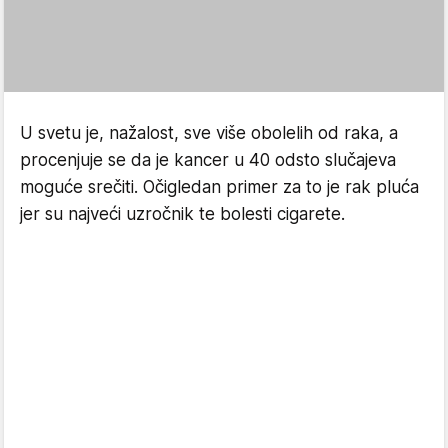
U svetu je, nažalost, sve više obolelih od raka, a
procenjuje se da je kancer u 40 odsto slučajeva
moguće srečiti. Očigledan primer za to je rak pluća
jer su najveći uzročnik te bolesti cigarete.