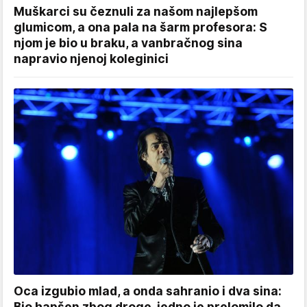
Muškarci su čeznuli za našom najlepšom
glumicom, a ona pala na šarm profesora: S
njom je bio u braku, a vanbračnog sina
napravio njenoj koleginici
Oca izgubio mlad, a onda sahranio i dva sina:
Bio hapšen zbog droge, jedno je prelomilo da