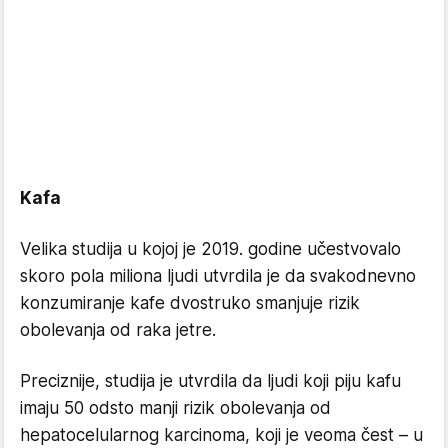
Kafa
Velika studija u kojoj je 2019. godine učestvovalo
skoro pola miliona ljudi utvrdila je da svakodnevno
konzumiranje kafe dvostruko smanjuje rizik
obolevanja od raka jetre.
Preciznije, studija je utvrdila da ljudi koji piju kafu
imaju 50 odsto manji rizik obolevanja od
hepatocelularnog karcinoma, koji je veoma čest – u