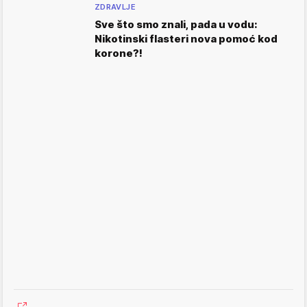
ZDRAVLJE
Sve što smo znali, pada u vodu:
Nikotinski flasteri nova pomoć kod
korone?!