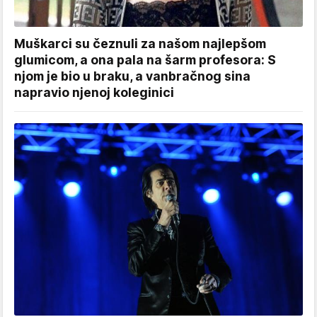
Muškarci su čeznuli za našom najlepšom
glumicom, a ona pala na šarm profesora: S
njom je bio u braku, a vanbračnog sina
napravio njenoj koleginici