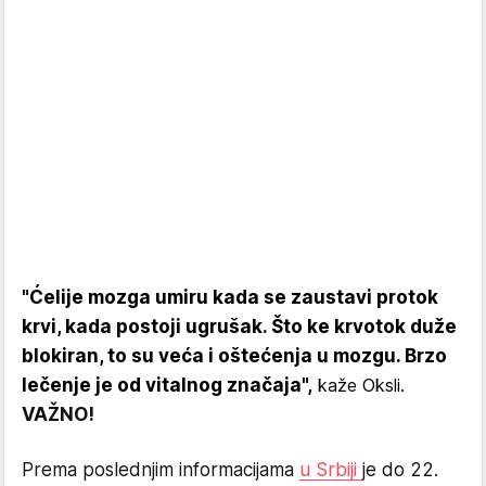
"Ćelije mozga umiru kada se zaustavi protok
krvi, kada postoji ugrušak. Što ke krvotok duže
blokiran, to su veća i oštećenja u mozgu. Brzo
lečenje je od vitalnog značaja",
kaže Oksli.
VAŽNO!
Prema poslednjim informacijama
u Srbiji
je do 22.