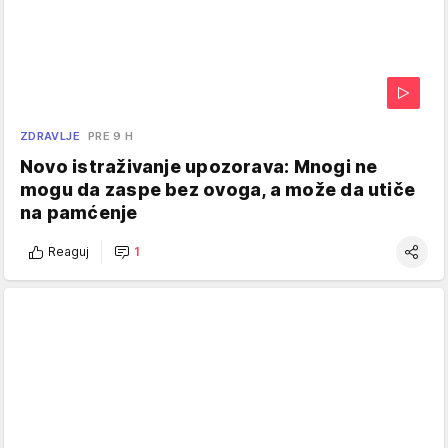
ZDRAVLJE
PRE 9 H
Novo istraživanje upozorava: Mnogi ne
mogu da zaspe bez ovoga, a može da utiče
na pamćenje
Reaguj
1