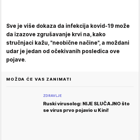
Sve je više dokaza da infekcija kovid-19 može
da izazove zgrušavanje krvi na, kako
stručnjaci kažu, "neobične načine", a moždani
udar je jedan od očekivanih posledica ove
pojave
.
MOŽDA ĆE VAS ZANIMATI
ZDRAVLJE
Ruski virusolog: NIJE SLUČAJNO što
se virus prvo pojavio u Kini!