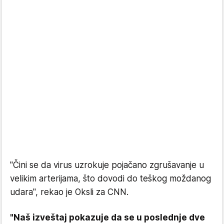
"Čini se da virus uzrokuje pojačano zgrušavanje u
velikim arterijama, što dovodi do teškog moždanog
udara", rekao je Oksli za CNN.
"Naš izveštaj pokazuje da se u poslednje dve