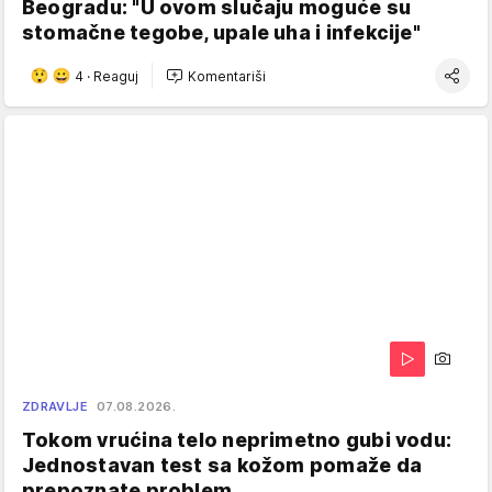
Beogradu: "U ovom slučaju moguće su
stomačne tegobe, upale uha i infekcije"
4
·
Reaguj
Komentariši
ZDRAVLJE
07.08.2026.
Tokom vrućina telo neprimetno gubi vodu:
Jednostavan test sa kožom pomaže da
prepoznate problem