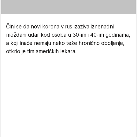
Čini se da novi korona virus izaziva iznenadni
moždani udar kod osoba u 30-im i 40-im godinama,
a koji inače nemaju neko teže hronično oboljenje,
otkrio je tim američkih lekara.