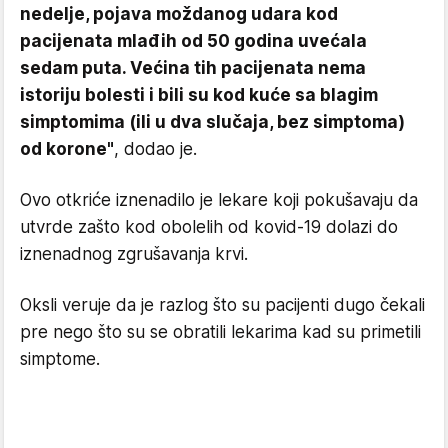
nedelje, pojava moždanog udara kod
pacijenata mlađih od 50 godina uvećala
sedam puta. Većina tih pacijenata nema
istoriju bolesti i bili su kod kuće sa blagim
simptomima (ili u dva slučaja, bez simptoma)
od korone"
, dodao je.
Ovo otkriće iznenadilo je lekare koji pokušavaju da
utvrde zašto kod obolelih od kovid-19 dolazi do
iznenadnog zgrušavanja krvi.
Oksli veruje da je razlog što su pacijenti dugo čekali
pre nego što su se obratili lekarima kad su primetili
simptome.