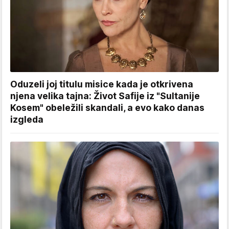
Oduzeli joj titulu misice kada je otkrivena
njena velika tajna: Život Safije iz "Sultanije
Kosem" obeležili skandali, a evo kako danas
izgleda