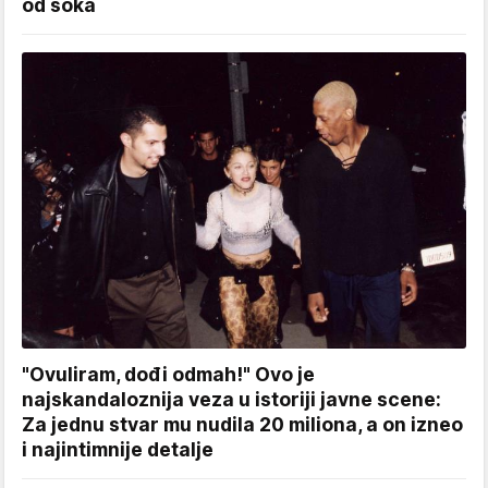
od šoka
"Ovuliram, dođi odmah!" Ovo je
najskandaloznija veza u istoriji javne scene:
Za jednu stvar mu nudila 20 miliona, a on izneo
i najintimnije detalje