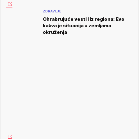
ZDRAVLJE
Ohrabrujuće vesti i iz regiona: Evo
kakva je situacija u zemljama
okruženja