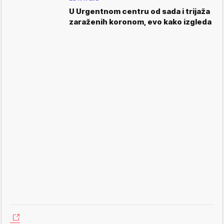
U Urgentnom centru od sada i trijaža
zaraženih koronom, evo kako izgleda