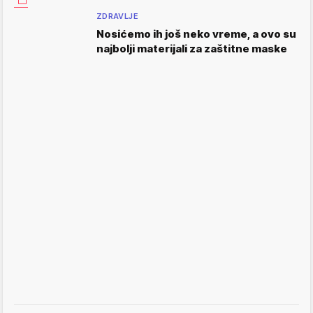
ZDRAVLJE
Nosićemo ih još neko vreme, a ovo su
najbolji materijali za zaštitne maske