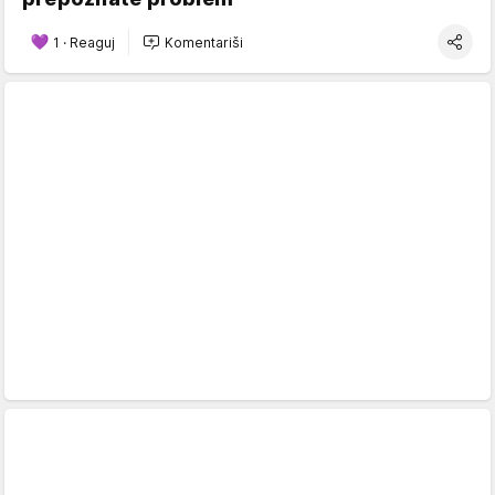
1
·
Reaguj
Komentariši