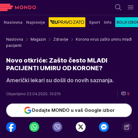
Naslovna
Najnovije
Sport
Info
Naslovna
Magazin
Zdravlje
Korona virus zašto umiru mlađi
pacijenti
Novo otkriće: Zašto često MLAĐI
PACIJENTI UMIRU OD KORONE?
Američki lekari su došli do novih saznanja.
Objavljeno 23.04.2020. 10:21h
5
Dodajte MONDO u vaš Google izbor