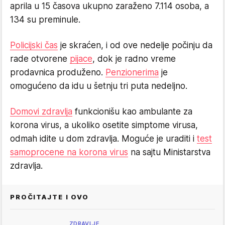
aprila u 15 časova ukupno zaraženo 7.114 osoba, a
134 su preminule.
Policijski čas
je skraćen, i od ove nedelje počinju da
rade otvorene
pijace
, dok je radno vreme
prodavnica produženo.
Penzionerima
je
omogućeno da idu u šetnju tri puta nedeljno.
Domovi zdravlja
funkcionišu kao ambulante za
korona virus, a ukoliko osetite simptome virusa,
odmah idite u dom zdravlja. Moguće je uraditi i
test
samoprocene na korona virus
na sajtu Ministarstva
zdravlja.
PROČITAJTE I OVO
ZDRAVLJE