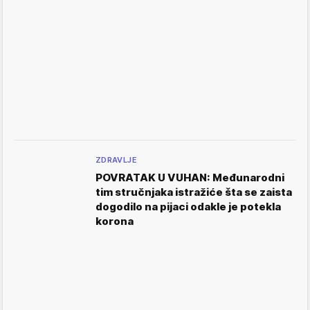
ZDRAVLJE
POVRATAK U VUHAN: Međunarodni
tim stručnjaka istražiće šta se zaista
dogodilo na pijaci odakle je potekla
korona