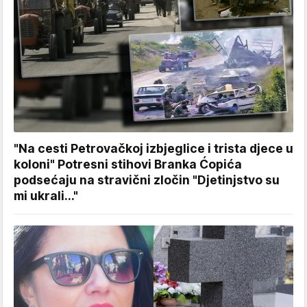
"Na cesti Petrovačkoj izbjeglice i trista djece u
koloni" Potresni stihovi Branka Ćopića
podsećaju na stravični zločin "Djetinjstvo su
mi ukrali..."