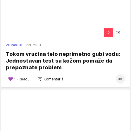
ZDRAVLJE
PRE 23 H
Tokom vrućina telo neprimetno gubi vodu:
Jednostavan test sa kožom pomaže da
prepoznate problem
1
·
Reaguj
Komentariši