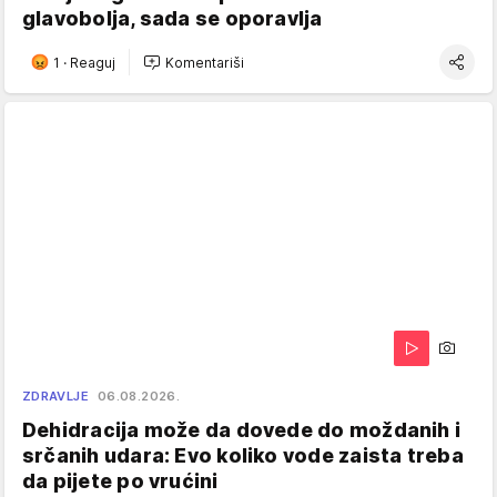
glavobolja, sada se oporavlja
1
·
Reaguj
Komentariši
ZDRAVLJE
06.08.2026.
Dehidracija može da dovede do moždanih i
srčanih udara: Evo koliko vode zaista treba
da pijete po vrućini