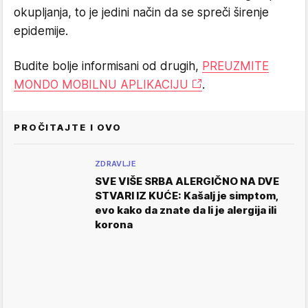
okupljanja, to je jedini način da se spreči širenje
epidemije.
Budite bolje informisani od drugih,
PREUZMITE
MONDO MOBILNU APLIKACIJU
.
PROČITAJTE I OVO
ZDRAVLJE
SVE VIŠE SRBA ALERGIČNO NA DVE
STVARI IZ KUĆE: Kašalj je simptom,
evo kako da znate da li je alergija ili
korona