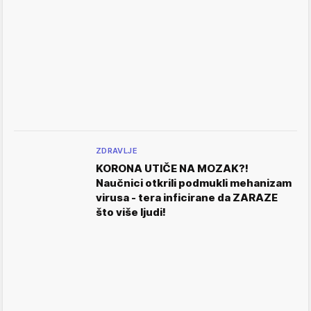
ZDRAVLJE
KORONA UTIČE NA MOZAK?!
Naučnici otkrili podmukli mehanizam
virusa - tera inficirane da ZARAZE
što više ljudi!