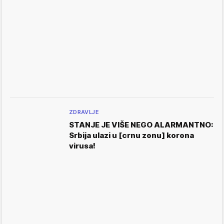
ZDRAVLJE
STANJE JE VIŠE NEGO ALARMANTNO:
Srbija ulazi u [crnu zonu] korona
virusa!