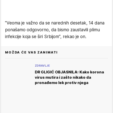
"Veoma je važno da se narednih desetak, 14 dana
ponašamo odgovorno, da bismo zaustavili plimu
infekcije koja se širi Srbijom", rekao je on.
MOŽDA ĆE VAS ZANIMATI
ZDRAVLJE
DR GLIGIĆ OBJASNILA: Kako korona
virus mutira i zašto nikako da
pronađemo lek protiv njega