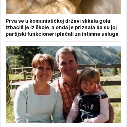
Prva se u komunističkoj državi slikala gola:
Izbacili je iz škole, a onda je priznala da su joj
partijski funkcioneri plaćali za intimne usluge