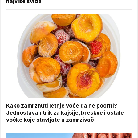
najviše sviđa
Kako zamrznuti letnje voće da ne pocrni?
Jednostavan trik za kajsije, breskve i ostale
voćke koje stavljate u zamrzivač