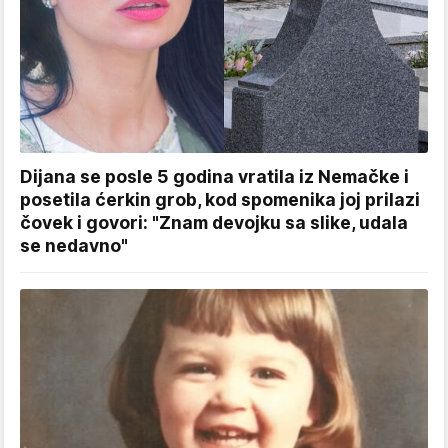
Dijana se posle 5 godina vratila iz Nemačke i
posetila ćerkin grob, kod spomenika joj prilazi
čovek i govori: "Znam devojku sa slike, udala
se nedavno"