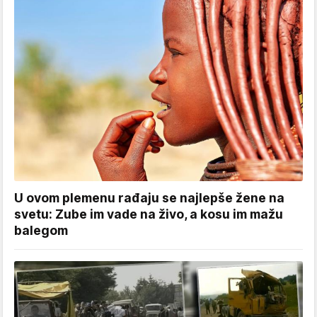
U ovom plemenu rađaju se najlepše žene na
svetu: Zube im vade na živo, a kosu im mažu
balegom