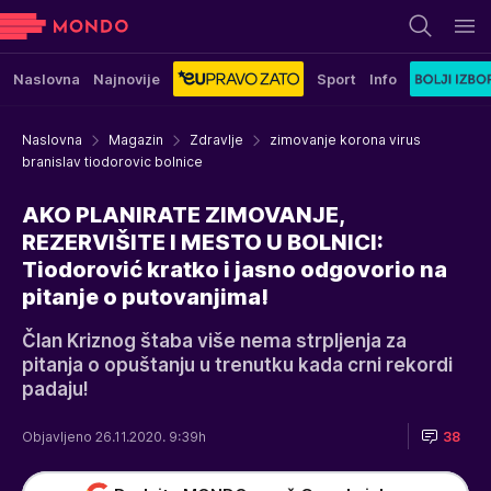
Naslovna
Najnovije
Sport
Info
Naslovna
Magazin
Zdravlje
zimovanje korona virus
branislav tiodorovic bolnice
AKO PLANIRATE ZIMOVANJE,
REZERVIŠITE I MESTO U BOLNICI:
Tiodorović kratko i jasno odgovorio na
pitanje o putovanjima!
Član Kriznog štaba više nema strpljenja za
pitanja o opuštanju u trenutku kada crni rekordi
padaju!
Objavljeno 26.11.2020. 9:39h
38