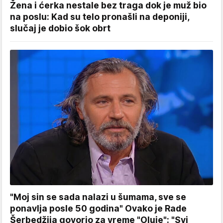
Žena i ćerka nestale bez traga dok je muž bio
na poslu: Kad su telo pronašli na deponiji,
slučaj je dobio šok obrt
"Moj sin se sada nalazi u šumama, sve se
ponavlja posle 50 godina" Ovako je Rade
Šerbedžija govorio za vreme "Oluje": "Svi