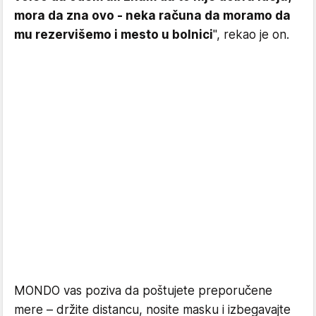
mora da zna ovo - neka računa da moramo da
mu rezervišemo i mesto u bolnici
", rekao je on.
MONDO vas poziva da poštujete preporučene
mere – držite distancu, nosite masku i izbegavajte