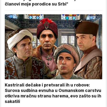
članovi moje porodice su Srbi"
Kastrirali dečake i pretvarali ih u robove:
Surova sudbina evnuha u Osmanskom carstvu
otkriva mračnu stranu harema, evo zašto su ih
sakatili