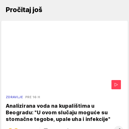
Pročitaj još
ZDRAVLJE
PRE 16 H
Analizirana voda na kupalištima u
Beogradu: "U ovom slučaju moguće su
stomačne tegobe, upale uha i infekcije"