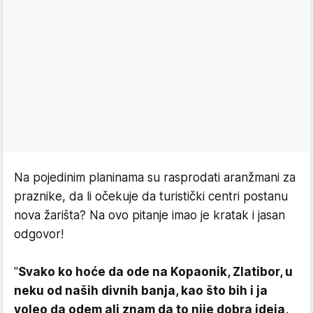
Na pojedinim planinama su rasprodati aranžmani za
praznike, da li očekuje da turistički centri postanu
nova žarišta? Na ovo pitanje imao je kratak i jasan
odgovor!
"
Svako ko hoće da ode na Kopaonik, Zlatibor, u
neku od naših divnih banja, kao što bih i ja
voleo da odem ali znam da to nije dobra ideja,