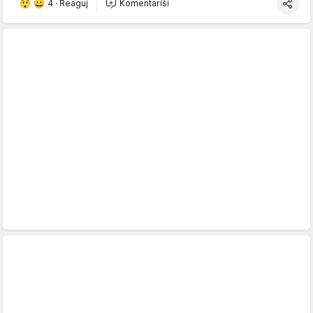
4
·
Reaguj
Komentariši