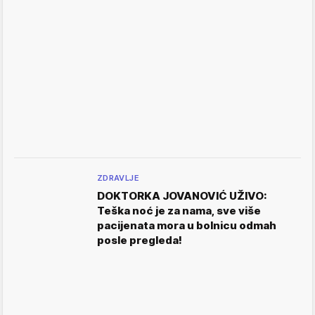
ZDRAVLJE
DOKTORKA JOVANOVIĆ UŽIVO:
Teška noć je za nama, sve više
pacijenata mora u bolnicu odmah
posle pregleda!