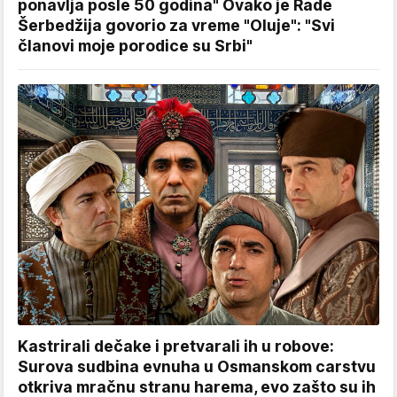
ponavlja posle 50 godina" Ovako je Rade
Šerbedžija govorio za vreme "Oluje": "Svi
članovi moje porodice su Srbi"
Kastrirali dečake i pretvarali ih u robove:
Surova sudbina evnuha u Osmanskom carstvu
otkriva mračnu stranu harema, evo zašto su ih