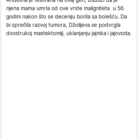
Anđelina je testirana na ovaj gen, budući da je
njena mama umrla od ove vrste maligniteta u 56.
godini nakon što se deceniju borila sa bolešću. Da
bi sprečila razvoj tumora, Džolijeva se podvrgla
dvostrukoj mastektomiji, uklanjanju jajnika i jajovoda.