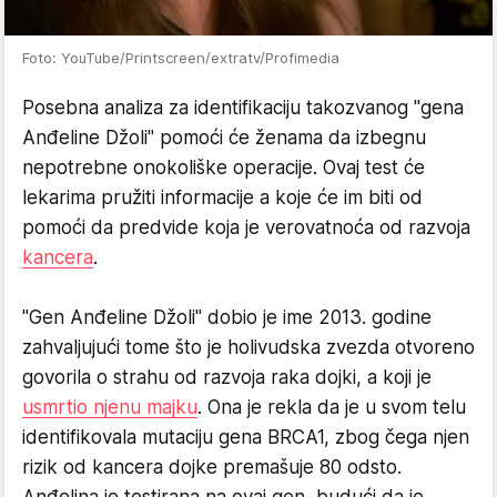
Foto: YouTube/Printscreen/extratv/Profimedia
Posebna analiza za identifikaciju takozvanog "gena
Anđeline Džoli" pomoći će ženama da izbegnu
nepotrebne onokoliške operacije. Ovaj test će
lekarima pružiti informacije a koje će im biti od
pomoći da predvide koja je verovatnoća od razvoja
kancera
.
"Gen Anđeline Džoli" dobio je ime 2013. godine
zahvaljujući tome što je holivudska zvezda otvoreno
govorila o strahu od razvoja raka dojki, a koji je
usmrtio njenu majku
. Ona je rekla da je u svom telu
identifikovala mutaciju gena BRCA1, zbog čega njen
rizik od kancera dojke premašuje 80 odsto.