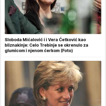
Sloboda Mićalović i i Vera Ćetković kao
bliznakinje: Celo Trebinje se okrenulo za
glumicom i njenom ćerkom (Foto)