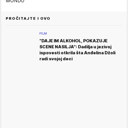
MONDO
PROČITAJTE I OVO
FILM
"DAJE IM ALKOHOL, POKAZUJE
SCENE NASILJA": Dadilja u jezivoj
ispovesti otkrila šta Anđelina Džoli
radi svojoj deci