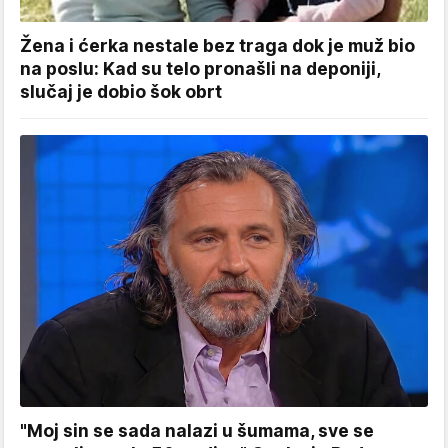
Žena i ćerka nestale bez traga dok je muž bio
na poslu: Kad su telo pronašli na deponiji,
slučaj je dobio šok obrt
"Moj sin se sada nalazi u šumama, sve se