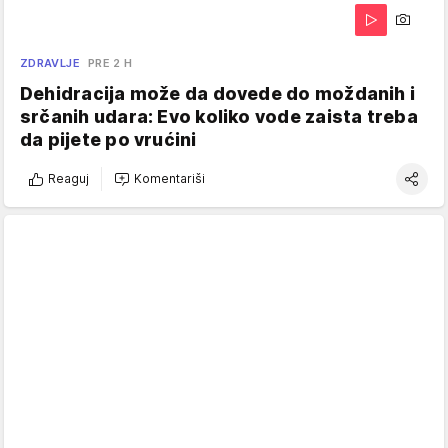
ZDRAVLJE
PRE 2 H
Dehidracija može da dovede do moždanih i
srčanih udara: Evo koliko vode zaista treba
da pijete po vrućini
Reaguj
Komentariši