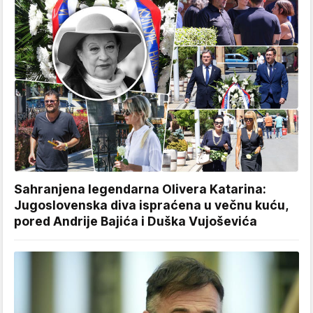
Sahranjena legendarna Olivera Katarina:
Jugoslovenska diva ispraćena u večnu kuću,
pored Andrije Bajića i Duška Vujoševića