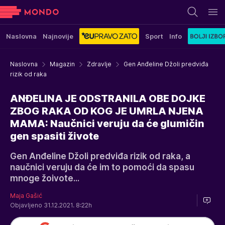
Naslovna
Najnovije
Sport
Info
Naslovna
Magazin
Zdravlje
Gen Anđeline Džoli predviđa
rizik od raka
ANĐELINA JE ODSTRANILA OBE DOJKE
ZBOG RAKA OD KOG JE UMRLA NJENA
MAMA: Naučnici veruju da će glumičin
gen spasiti živote
Gen Anđeline Džoli predviđa rizik od raka, a
naučnici veruju da će im to pomoći da spasu
mnoge žoivote...
Maja Gašić
Objavljeno 31.12.2021. 8:22h