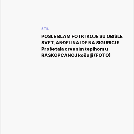
STIL
POSLE BLAM FOTKI KOJE SU OBIŠLE
SVET, ANĐELINA IDE NA SIGURICU!
Prošetala crvenim tepihom u
RASKOPČANOJ košulji (FOTO)