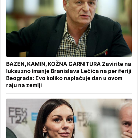
BAZEN, KAMIN, KOŽNA GARNITURA Zavirite na
luksuzno imanje Branislava Lečića na periferiji
Beograda: Evo koliko naplaćuje dan u ovom
raju na zemlji