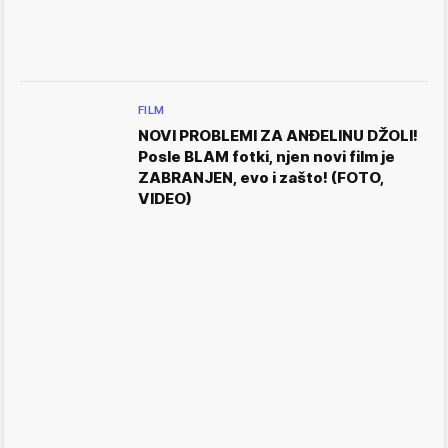
FILM
NOVI PROBLEMI ZA ANĐELINU DŽOLI!
Posle BLAM fotki, njen novi film je
ZABRANJEN, evo i zašto! (FOTO,
VIDEO)