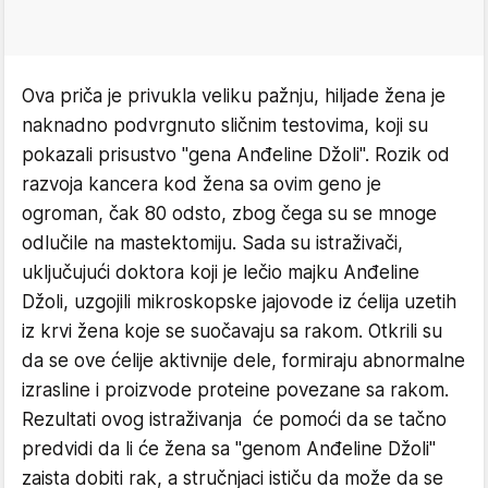
Ova priča je privukla veliku pažnju, hiljade žena je
naknadno podvrgnuto sličnim testovima, koji su
pokazali prisustvo "gena Anđeline Džoli". Rozik od
razvoja kancera kod žena sa ovim geno je
ogroman, čak 80 odsto, zbog čega su se mnoge
odlučile na mastektomiju. Sada su istraživači,
uključujući doktora koji je lečio majku Anđeline
Džoli, uzgojili mikroskopske jajovode iz ćelija uzetih
iz krvi žena koje se suočavaju sa rakom. Otkrili su
da se ove ćelije aktivnije dele, formiraju abnormalne
izrasline i proizvode proteine povezane sa rakom.
Rezultati ovog istraživanja će pomoći da se tačno
predvidi da li će žena sa "genom Anđeline Džoli"
zaista dobiti rak, a stručnjaci ističu da može da se