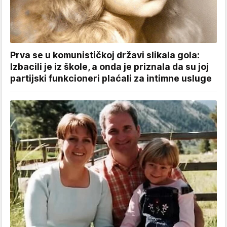
Prva se u komunističkoj državi slikala gola:
Izbacili je iz škole, a onda je priznala da su joj
partijski funkcioneri plaćali za intimne usluge