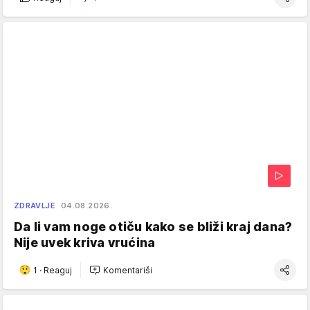
ZDRAVLJE
04.08.2026.
Da li vam noge otiču kako se bliži kraj dana?
Nije uvek kriva vrućina
1
·
Reaguj
Komentariši