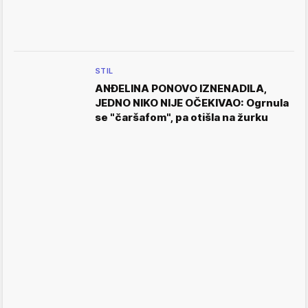
STIL
ANĐELINA PONOVO IZNENADILA,
JEDNO NIKO NIJE OČEKIVAO: Ogrnula
se "čaršafom", pa otišla na žurku