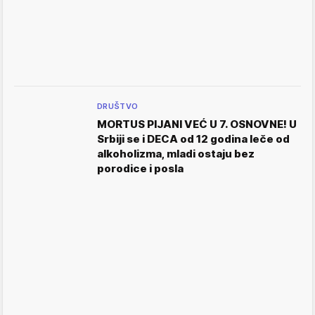
DRUŠTVO
MORTUS PIJANI VEĆ U 7. OSNOVNE! U
Srbiji se i DECA od 12 godina leče od
alkoholizma, mladi ostaju bez
porodice i posla