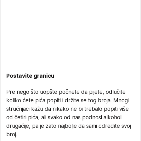
Postavite granicu
Pre nego što uopšte počnete da pijete, odlučite
koliko ćete pića popiti i držite se tog broja. Mnogi
stručnjaci kažu da nikako ne bi trebalo popiti više
od četiri pića, ali svako od nas podnosi alkohol
drugačije, pa je zato najbolje da sami odredite svoj
broj.