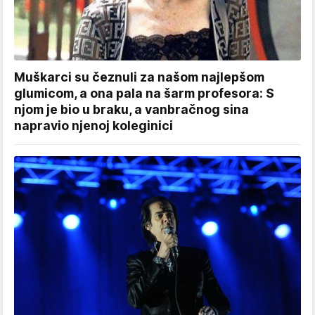
Muškarci su čeznuli za našom najlepšom
glumicom, a ona pala na šarm profesora: S
njom je bio u braku, a vanbračnog sina
napravio njenoj koleginici