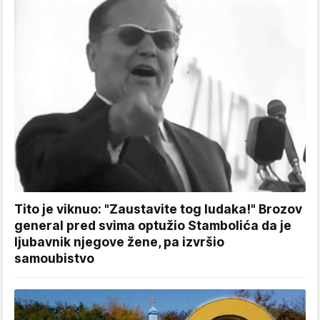
Tito je viknuo: "Zaustavite tog ludaka!" Brozov
general pred svima optužio Stambolića da je
ljubavnik njegove žene, pa izvršio
samoubistvo