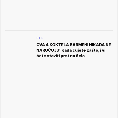
STIL
OVA 4 KOKTELA BARMENI NIKADA NE
NARUČUJU: Kada čujete zašto, i vi
ćete staviti prst na čelo