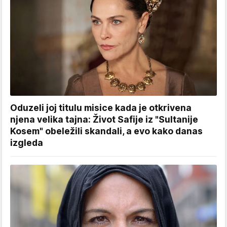
Oduzeli joj titulu misice kada je otkrivena
njena velika tajna: Život Safije iz "Sultanije
Kosem" obeležili skandali, a evo kako danas
izgleda