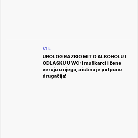
STIL
UROLOG RAZBIO MIT O ALKOHOLU I
ODLASKU U WC: I muškarci i žene
veruju u njega, a istina je potpuno
drugačija!