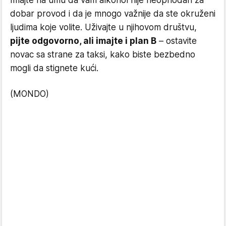
Imajte na umu da vam alkohol nije neophodan za
dobar provod i da je mnogo važnije da ste okruženi
ljudima koje volite. Uživajte u njihovom društvu,
pijte odgovorno, ali imajte i plan B
– ostavite
novac sa strane za taksi, kako biste bezbedno
mogli da stignete kući.
(MONDO)