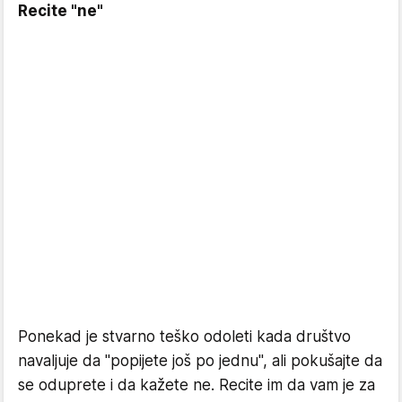
Recite "ne"
Ponekad je stvarno teško odoleti kada društvo
navaljuje da "popijete još po jednu", ali pokušajte da
se oduprete i da kažete ne. Recite im da vam je za