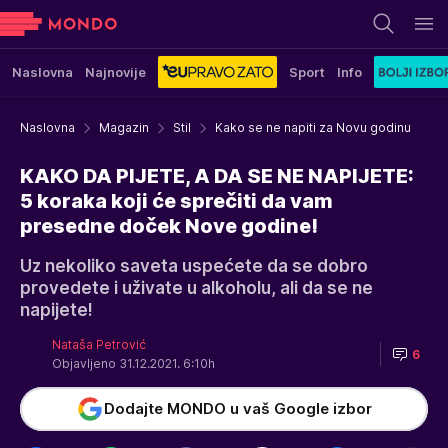
Naslovna
Najnovije
Sport
Info
Naslovna
Magazin
Stil
Kako se ne napiti za Novu godinu
KAKO DA PIJETE, A DA SE NE NAPIJETE:
5 koraka koji će sprečiti da vam
presedne doček Nove godine!
Uz nekoliko saveta uspećete da se dobro
provedete i uživate u alkoholu, ali da se ne
napijete!
Nataša Petrović
6
Objavljeno 31.12.2021. 6:10h
Dodajte MONDO u vaš Google izbor