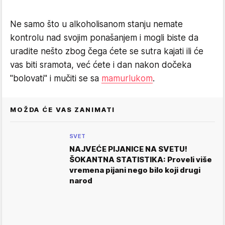
Ne samo što u alkoholisanom stanju nemate
kontrolu nad svojim ponašanjem i mogli biste da
uradite nešto zbog čega ćete se sutra kajati ili će
vas biti sramota, već ćete i dan nakon dočeka
"bolovati" i mučiti se sa
mamurlukom
.
MOŽDA ĆE VAS ZANIMATI
SVET
NAJVEĆE PIJANICE NA SVETU!
ŠOKANTNA STATISTIKA: Proveli više
vremena pijani nego bilo koji drugi
narod