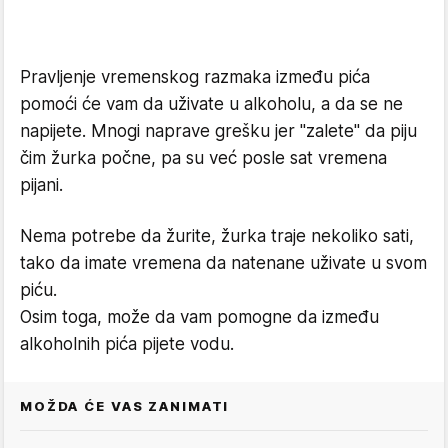
Pravljenje vremenskog razmaka između pića
pomoći će vam da uživate u alkoholu, a da se ne
napijete. Mnogi naprave grešku jer "zalete" da piju
čim žurka počne, pa su već posle sat vremena
pijani.
Nema potrebe da žurite, žurka traje nekoliko sati,
tako da imate vremena da natenane uživate u svom
piću.
Osim toga, može da vam pomogne da između
alkoholnih pića pijete vodu.
MOŽDA ĆE VAS ZANIMATI