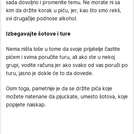
sada dovoljno i promenite temu. Ne morate ni sa
kim da držite korak u piću, jer, kao što smo rekli,
svi drugačije podnose alkohol.
Izbegavajte šotove i ture
Nema ništa loše u tome da svoje prijatelje častite
pićem i svima poručite turu, ali ako ste u nekoj
grupi, vodite računa jer ako svako od vas poruči po
turu, jasno je dokle će to da dovede.
Osim toga, pametnije je da se držite pića koje
možete natenane da pijuckate, umesto šotova, koje
popijete naiskap.