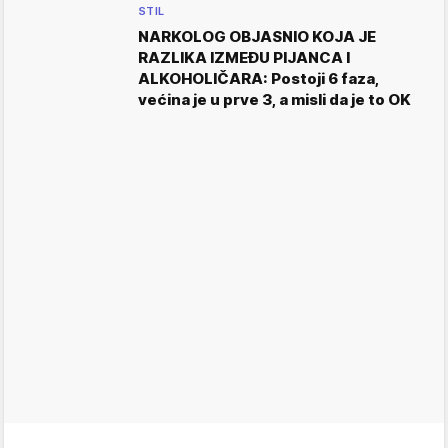
STIL
NARKOLOG OBJASNIO KOJA JE
RAZLIKA IZMEĐU PIJANCA I
ALKOHOLIČARA: Postoji 6 faza,
većina je u prve 3, a misli da je to OK