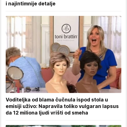
i najintimnije detalje
Voditeljka od blama čučnula ispod stola u
emisiji uživo: Napravila toliko vulgaran lapsus
da 12 miliona ljudi vrišti od smeha